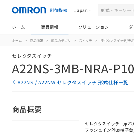
制御機器
Japan
ホーム
商品情報
ソリューション
ダ
ホーム
>
商品情報
>
商品カテゴリ
>
スイッチ
>
押ボタンスイッチ/表
セレクタスイッチ
A22NS-3MB-NRA-P1
A22NS / A22NW セレクタスイッチ 形式仕様一覧
商品概要
セレクタスイッチ（φ22）,
プッシュインPlus端子台, 