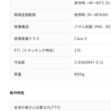
保存時: -40～80℃
混在することから
既に当社にて対応
り割愛しておりま
周囲湿度範囲
使用時: 35～85%RH
保護構造
パネル前面: IP66、NEM
感電保護クラス
Class II
PTI（トラッキング特性）
175
汚染度
3 (EN60947-5-1)
質量
約50g
動作特性
全体の動きに必要な力(TTF)