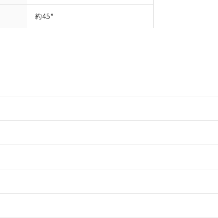
約45°
情報更新：2
情報更新：2
ードすることができます。
情報更新：
ログイン/会員登録