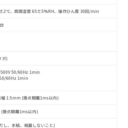
材料含有率が中国RoHSの基準値を超えていることを示します。
、当社制御機器事業取扱商品の当社在庫状況および標準価格(税抜)
ら貴社製品のうち、外国為替および外国貿易法に定める商品（以下｢
質）：
す。当社販売部門へお問い合わせください。
 水銀(Hg) 1000ppm以下、 カドミウム(Cd) 100ppm以下、
0±2℃、周囲湿度 65±5%RH、操作ひん度 30回/min
たは国外への提供する場合は、日本国政府の輸出許可(または役務取
000ppm以下、ポリ臭化ビフェニル類(PBB) 1000ppm以下、ポリ臭化ジフェニルエーテル類(P
事業取扱商品の中には、本サービスの対象外となる商品もあること
手続きをとります。
キシル) (DEHP)(別名：DOP) 1000ppm以下、フタル酸ブチルベンジル（BBP） 100
(GB/T26572)：
以下、フタル酸ジイソブチル (DIBP) 1000ppm以下
び標準価格照会結果は、記載している更新日時点での社内データに
物を破棄する場合は、完全に破砕するなど、違法に輸出されないよ
子台
(水銀) : 1000ppm、 Cd(カドミウム) : 100ppm、
業用監視および制御機器に対する適用除外項目は除く。
覧された時点での実際の在庫および標準価格とは異なる場合がある
1000ppm、 PBBs(ポリ臭化ビフェニル類) : 1000ppm、 PBDEs(ポリ臭化ジフェニルエーテル類
物質については閾値を超える意図的な使用がないことを確認しています。
上の在庫あり
 1000ppm、 DIBP(フタル酸ジイソブチル) : 1000ppm、 BBP(フタル酸ブチルベンジル) :
品を、核兵器、ミサイル、化学兵器、生物兵器またはその他武器並
チルヘキシル)) : 1000ppm
況および標準価格はお客様のお取引先、またはお客様担当のオムロ
用いたしません。
ご相談ください。
は満たないが在庫あり
製品を第三者に販売する場合は、上記1、2および3の内容を当該第
機器販売店や当社販売拠点は「
販売ネットワーク
」をご確認くだ
販売先および販売に係わる関係者が違法に輸出するおそれがある場
用期限
メガ)
び標準価格結果を当社の事前の承諾なく第三者に漏洩または開示し
え状況などにより、予定月が前後することがあります。
(最新の在庫状況については、お客様のお取引先、またはお客様担当
（10物質）のすべてが基準値以下であることを示します。
店・当社販売員にご確認ください)
0V 50/60Hz 1min
能（部品リスト作成サービス）をご利用いただくには、I-Webメン
使用状況下において有害物質が外部に漏えいし、環境に深刻な影響を
0/60Hz 1min
あります。
機種、また在庫状況の情報を公開していない機種
ェブサイト上で当社にご登録された部品リストについて、当社およ
書ダウンロード
す。当社販売部門へお問い合わせください。
品・サービスに関するお客様との取引・商談に必要な範囲で利用す
合意する
キャンセル
書をダウンロードすることができます。
振幅 1.5mm (接点開離1ms以内)
利用者とは、
"個人情報の共同利用に関して"
の「1.共同利用者の
します。
10物質）の非含有証明書
2
(接点開離1ms以内)
明書（当社基準）
日時点で非含有を証明するもので、過去に遡って非含有を証明するも
 (ただし、氷結、結露しないこと)
令のフタル酸エステル類４物質の対応では、対応完了までの期間は出