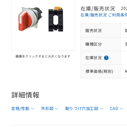
在庫/販売状況
20
在庫/販売状況 ご利用条
販売状況
機種区分
画像をクリックすると大きくなります
在庫状況
標準価格(税別)
詳細情報
定格/性能
外形図
取りつけ穴加工図
CAD