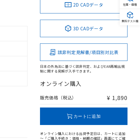
2D CADデータ
在庫・価格
無料テスト機
3D CADデータ
該非判定見解書/項目別対比表
日本の外為法に基づく該非判定、およびEAR再輸出規
制に関する見解が入手できます。
オンライン購入
¥ 1,890
販売価格（税込）
カートに追加
オンライン購入における出荷予定日は、カートに追加
～「ご購入手続き：価格・納期の確認」画面にてご確