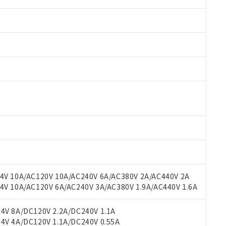
 RoHS指令（10物質）の非含有に対応した製品が提供可能な商品です
oHS指令（10物質）の非含有に対応した製品に切り替える予定のある
 RoHS指令（10物質）の非含有に非対応の商品で、対応品を出す予
V 10A/AC120V 10A/AC240V 6A/AC380V 2A/AC440V 2A
 RoHS指令（10物質）の非含有の対応状況を調査中または確認中の
 10A/AC120V 6A/AC240V 3A/AC380V 1.9A/AC440V 1.6A
ンス料など無形物で、有害物質有無と関係のない商品です。
○×表
より、非含有部品としていたものが、含有品と判明した場合などやむ
V 8A/DC120V 2.2A/DC240V 1.1A
みいただき、同意のうえご利用ください。
V 4A/DC120V 1.1A/DC240V 0.55A
材料含有率が中国RoHSの基準値以下であることを示します。