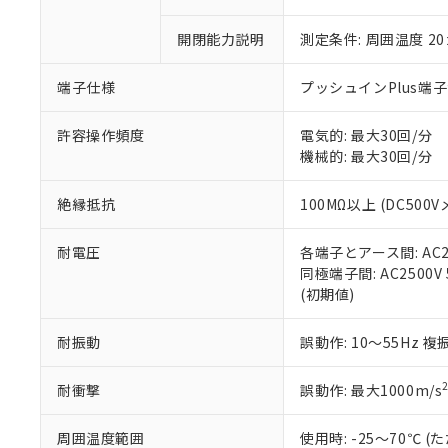
「×」：最大均質
本サービスは
当社は、これ
*EU RoHS指令（10物
「－」：未確認で
鉛(Pb) 1000ppm以下、
開閉能力説明
測定条件: 周囲温度 2
くものです。
う）を輸出ま
記
説明
六価クロム(Cr(Ⅵ)) 1
当社制御機器
などの必要な
フタル酸ビス(2-エチルヘ
号
*中国RoHS10物質の基準値 
ル（DBP） 1000ppm
在庫状況およ
当社は規制貨
端子仕様
プッシュインPlus端
Pb(鉛) :1000ppm、 Hg
但し、RoHS指令で産
のであり、閲
ます。
Cr(Ⅵ)(六価クロム) : 
フタル酸エステル類の４
○
一定数以
DBP(フタル酸ジブチル) :
い。
当社は貴社製
許容操作頻度
電気的: 最大30回/分
DEHP(フタル酸ビス(2-エ
正式な納期状
置等に一切使
機械的: 最大30回/分
当社販売員に
※2 対応予定月
△
一定数に
当社は、貴社
オムロン制御
また当社は、
※2 環境保護使
絶縁抵抗
100MΩ以上 (DC500V
在庫状況およ
部品在庫の切り替
たしません。
－
在庫なし
す。
「ｅ」：有害物質
機器販売
耐電圧
各端子とアース間: AC250
マイパーツ機
「10」：通常の
同極端子間: AC2500V 5
ている必要が
味します。
空
受注生産
(初期値)
お客様が当ウ
※3 非含有証明
「－」：未確認で
白
が、当社の製
さい。
下記の非含有証明
耐振動
誤動作: 10～55Hz 複
※当社の共同
いる法人を指
EU RoHS指令（
耐衝撃
誤動作: 最大1000m/s
51物質の非含有証
※本証明書は発行
周囲温度範囲
使用時: -25～70℃
また、RoHS指