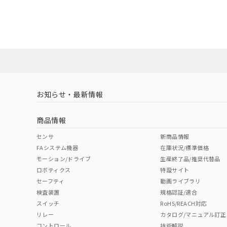
EU RoHS
注意事項・凡例
A22NS-3MB-NRA-P102-NNについての規格認証/適
営業員または販売店にお問い合わせください。
ダウンロードデータをご利用いただく前に、以下を必ずお読
対応状況
対応予定月
※1
※2
ソフトウェアの使用条件
対応済み
お知らせ・最新情報
中国 RoHS
注意事項・凡例
商品情報
中国 RoHS表
※1 ※2
センサ
新商品情報
FAシステム機器
在庫状況/標準価格
Pb
Hg
Cd
Cr(V
モーション/ドライブ
生産終了品/推奨代替品
ロボティクス
特設サイト
セーフティ
動画ライブラリ
検査装置
規格認証/適合
O
O
O
O
スイッチ
RoHS/REACH対応
リレー
カタログ/マニュアル訂正
コントロール
技術解説