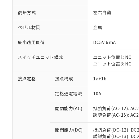
復帰方式
左右自動
ベゼル材質
金属
最小適用負荷
DC5V 6mA
スイッチユニット構成
ユニット位置1: NO
ユニット位置3: NC
接点定格
接点構成
1a+1b
※1 対応状況
定格通電電流
10A
対応済み：EU
対応予定：EU R
対応予定なし：EU
開閉能力(AC)
抵抗負荷(AC-12): AC24
調査・確認中：EU
ご利用条件
誘導負荷(AC-15): AC24V
非該当品：ライセ
※1 中国RoHS
仕入先様の事情に
開閉能力(DC)
抵抗負荷(DC-12): DC24
があります。
以下の条件をお読
誘導負荷(DC-13): DC24
「○」：最大均質