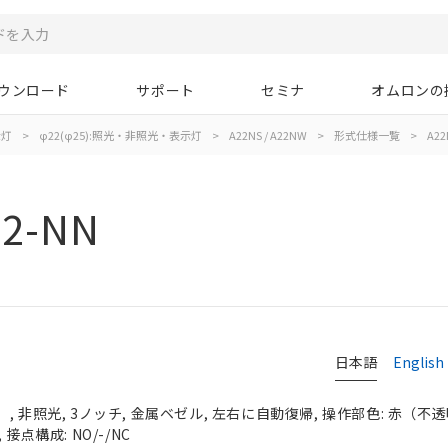
ウンロード
サポート
セミナ
オムロンの
示灯
>
φ22(φ25):照光・非照光・表示灯
>
A22NS / A22NW
>
形式仕様一覧
>
A22
02-NN
日本語
English
 非照光, 3ノッチ, 金属ベゼル, 左右に自動復帰, 操作部色: 赤（不透明）
接点構成: NO/-/NC