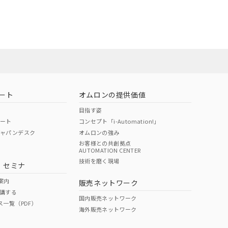
担当オムロン
お問い合わせ
ート
オムロンの提供価値
目指す姿
ポート
コンセプト「i-Automation!」
ジャパンデスク
オムロンの強み
お客様との共創拠点
AUTOMATION CENTER
DIBP
BBP
DEHP
環境保護
技術を磨く現場
・セミナ
使用期限
案内
販売ネットワーク
講する
O
O
O
e
国内販売ネットワーク
ス一覧（PDF）
海外販売ネットワーク