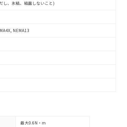
 (ただし、氷結、結露しないこと)
備考欄に対応日を記載しておりました。
品への在庫切替を完了していることから、特段のことがない限り、20
す。
A4X, NEMA13
最大0.6N・m