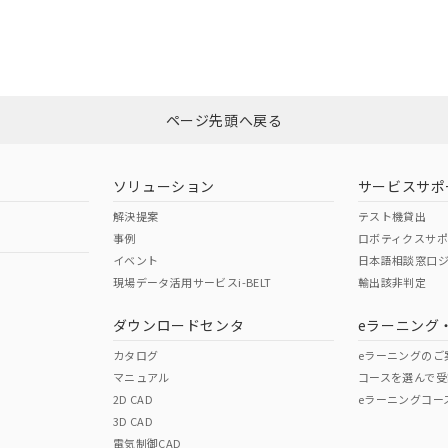
合状況については、「カスタマーサポートセンタ お客様相談室」または貴社
みください。
非含有証明書
※3
ページ先頭へ戻る
ダウンロードはこちら
ソリューション
サービスサポ
解決提案
テスト機貸出
事例
ロボティクスサ
イベント
日本語相談窓口
現場データ活用サービスi-BELT
輸出該非判定
I)
PBBs
PBDEs
DBP
ダウンロードセンタ
eラーニング
カタログ
eラーニングのご
マニュアル
コースを選んで受
O
O
O
2D CAD
eラーニングコー
3D CAD
電気制御CAD