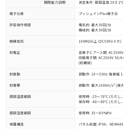
開閉能力説明
測定条件: 周囲温度 20±2℃、
対応予定なし：EU RoHS指令（10物質）の
以下の条件をお読みいただき、同意のうえ
非含有に非対応の商品で、対応品を出す予
ご利用ください。
端子仕様
プッシュインPlus端子台
定はありません。
調査・確認中：EU RoHS指令（10物質）の
本サービスは、当社制御機器事業取扱
許容操作頻度
電気的: 最大30回/分
※1 中国RoHS○×表
非含有の対応状況を調査中または確認中の
機械的: 最大30回/分
商品の当社在庫状況および標準価格
商品です。
(税抜)を提供させていただくもので
「○」：最大均質材料含有率が中国RoHSの
非該当品：ライセンス料など無形物で、有
絶縁抵抗
100MΩ以上 (DC500Vメガ)
す。
基準値以下であることを示します。
害物質有無と関係のない商品です。
当社制御機器事業取扱商品の中には、
「×」：最大均質材料含有率が中国RoHSの
仕入先様の事情により、非含有部品として
耐電圧
各端子とアース間: AC2500V 50/
本サービスの対象外となる商品もある
基準値を超えていることを示します。
いたものが、含有品と判明した場合などや
同極端子間: AC2500V 50/60Hz
当社は、これら貴社製品のうち、外国
ことをご了承ください。
「－」：未確認です。当社販売部門へお問
(初期値)
むを得ず変更することがあります。
為替および外国貿易法に定める商品
在庫状況および標準価格照会結果は、
い合わせください。
（以下｢規制貨物等」という）を輸出
記載している更新日時点での社内デー
耐振動
誤動作: 10～55Hz 複振幅 1.
*EU RoHS指令（10物質）：
または国外への提供する場合は、日本
記
タに基づき作成されるものであり、閲
説明
鉛(Pb) 1000ppm以下、 水銀(Hg) 1000ppm以下、 カド
*中国RoHS10物質の基準値 (GB/T26572)：
国政府の輸出許可(または役務取引許
号
覧された時点での実際の在庫および標
ミウム(Cd) 100ppm以下、
2
耐衝撃
誤動作: 最大1000m/s
(接点開
Pb(鉛) :1000ppm、 Hg(水銀) : 1000ppm、 Cd(カドミウ
可)を取得するなどの必要な手続きを
六価クロム(Cr(Ⅵ)) 1000ppm以下、ポリ臭化ビフェニル
ム) : 100ppm、
準価格とは異なる場合があることをご
類(PBB) 1000ppm以下、ポリ臭化ジフェニルエーテル類
Cr(Ⅵ)(六価クロム) : 1000ppm、 PBBs(ポリ臭化ビフェ
とります。
周囲温度範囲
使用時: -25～70℃ (ただし
了承ください。
(PBDE) 1000ppm以下、フタル酸ビス(2-エチルヘキシ
○
一定数以上の在庫あり
ニル類) : 1000ppm、 PBDEs(ポリ臭化ジフェニルエーテ
当社は規制貨物を破棄する場合は、完
保存時: -40～80℃ (ただし
ル) (DEHP)(別名：DOP) 1000ppm以下、フタル酸ブチ
正式な納期状況および標準価格はお客
ル類) : 1000ppm、
ルベンジル（BBP） 1000ppm以下、フタル酸ジブチル
全に破砕するなど、違法に輸出されな
DBP(フタル酸ジブチル) : 1000ppm、 DIBP(フタル酸ジ
様のお取引先、またはお客様担当のオ
（DBP） 1000ppm以下、フタル酸ジイソブチル
イソブチル) : 1000ppm、 BBP(フタル酸ブチルベンジ
△
一定数には満たないが在庫あり
周囲湿度範囲
使用時: 35～85%RH
いよう必要な手段を講じます。
ムロン制御機器販売店・当社販売員に
(DIBP) 1000ppm以下
ル) : 1000ppm、
当社は貴社製品を、核兵器、ミサイ
但し、RoHS指令で産業用監視および制御機器に対する
DEHP(フタル酸ビス(2-エチルヘキシル)) : 1000ppm
ご相談ください。
適用除外項目は除く。
保護構造
パネル前面: IP66、NEMA4X, N
ル、化学兵器、生物兵器またはその他
－
在庫なし(最新の在庫状況につ
オムロン制御機器販売店や当社販売拠
フタル酸エステル類の４物質については閾値を超える意