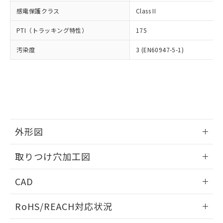
武器並びにこれらの製造装置等に一切
いては、お客様のお取引先、ま
図的な使用がないことを確認しています。
点は「
販売ネットワーク
」をご確認
感電保護クラス
Class II
※2 環境保護使用期限
使用いたしません。
たはお客様担当のオムロン制御
ください。
当社は、貴社製品を第三者に販売する
機器販売店・当社販売員にご確
在庫状況および標準価格結果を当社の
PTI（トラッキング特性）
175
※2 対応予定月
「ｅ」：有害物質（10物質）のすべてが基
場合は、上記1、2および3の内容を当
認ください)
事前の承諾なく第三者に漏洩または開
準値以下であることを示します。
該第三者に通知します。また当社は、
示しないようお願いします。
汚染度
3 (EN60947-5-1)
部品在庫の切り替え状況などにより、予定
「10」：通常の使用状況下において有害物
販売先および販売に係わる関係者が違
マイパーツ機能（部品リスト作成サー
空
受注生産機種、また在庫状況の
月が前後することがあります。
質が外部に漏えいし、環境に深刻な影響を
法に輸出するおそれがある場合は、取
ビス）をご利用いただくには、I-Web
白
情報を公開していない機種
及ぼさない年数を意味します。
り引きをいたしません。
メンバーズにご登録されている必要が
「－」：未確認です。当社販売部門へお問
あります。
い合わせください。
お客様が当ウェブサイト上で当社にご
※3 非含有証明書ダウンロード
登録された部品リストについて、当社
および当社の共同利用者が、当社の製
下記の非含有証明書をダウンロードするこ
外形図
品・サービスに関するお客様との取
とができます。
合意する
キャンセル
引・商談に必要な範囲で利用すること
情報更新：2026/05/21
をご了承ください。
取りつけ穴加工図
EU RoHS指令（10物質）の非含有証明書
※当社の共同利用者とは、
"個人情報
51物質の非含有証明書（当社基準）
情報更新：2026/05/21
の共同利用に関して"
の「1.共同利
CAD
※本証明書は発行日時点で非含有を証明す
用者の範囲」に記載されている法人を
るもので、過去に遡って非含有を証明する
指します。
ログイン/会員登録いただくと、CADデータをダウンロー
ものではありません。
RoHS/REACH対応状況
ドすることができます。
また、RoHS指令のフタル酸エステル類４
物質の対応では、対応完了までの期間は出