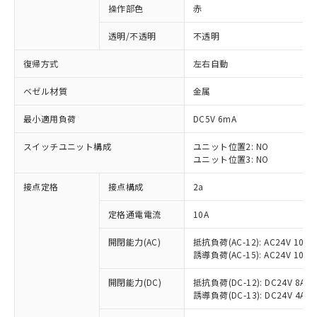
操作部色
赤
透明/不透明
不透明
復帰方式
左右自動
ベゼル材質
金属
最小適用負荷
DC5V 6mA
スイッチユニット構成
ユニット位置2: NO
ユニット位置3: NO
接点定格
接点構成
2a
※1 対応状況
定格通電電流
10A
対応済み：EU RoHS指令（10物質）の
開閉能力(AC)
抵抗負荷(AC-12): AC24V 10A/A
非含有に対応した製品が提供可能な商品で
誘導負荷(AC-15): AC24V 10A/AC
す。
対応予定：EU RoHS指令（10物質）の非含
開閉能力(DC)
抵抗負荷(DC-12): DC24V 8A/DC
ご利用条件
有に対応した製品に切り替える予定のある
誘導負荷(DC-13): DC24V 4A/DC
商品です。