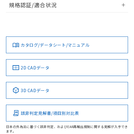
情報更新：2026/7/29
規格認証/適合状況
荷製品に未対応品が混在することから備考
欄に対応日を記載しておりました。
ログイン/会員登録
EU RoHS
注意事項・凡例
A22NS-3MB-NRA-P011-NNについての規格認証/適合状況に
既に当社にて対応品への在庫切替を完了
ついては、「カスタマーサポートセンタ お客様相談室」また
していることから、特段のことがない限
は貴社担当オムロン営業員または販売店にお問い合わせくだ
り、2022年1月12日より割愛しておりま
対応状況
対応予定月
※1
※2
さい。
ダウンロードデータをご利用いただく前に、以下を必ずお読
す。
みください。
カタログ/データシート/マニュアル
対応済み
ソフトウェアの使用条件
お問い合わせ
中国 RoHS
注意事項・凡例
2D CADデータ
中国 RoHS表
※1 ※2
3D CADデータ
Pb
Hg
Cd
Cr(VI)
該非判定見解書/項目別対比表
O
O
O
O
日本の外為法に基づく該非判定、およびEAR再輸出規制に関する見解が入手でき
ます。