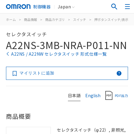
制御機器
Japan
ホーム
>
商品情報
>
商品カテゴリ
>
スイッチ
>
押ボタンスイッチ/表示灯
セレクタスイッチ
A22NS-3MB-NRA-P011-NN
A22NS / A22NW セレクタスイッチ 形式仕様一覧
マイリストに追加
日本語
English
PDF出力
商品概要
セレクタスイッチ（φ22）, 非照光,