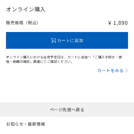
"対応済み"や非含有の記載がされた商品であっても、流通
在庫等で未対応品が混在する可能性があります。
オンライン購入
非含有品が必要な際は、弊社営業部門もしくは販売店へお
問い合わせください。
¥ 1,890
販売価格（税込）
この製品のRoHS/REACH対応状況ページへ
カートに追加
オンライン購入における出荷予定日は、カートに追加～「ご購入手続き：価
格・納期の確認」画面にてご確認ください。
カートをみる
ページ先頭へ戻る
お知らせ・最新情報