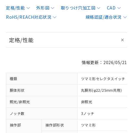
定格/性能
外形図
取りつけ穴加工図
CAD
RoHS/REACH対応状況
規格認証/適合状況
定格/性能
情報更新：2026/05/21
種類
ツマミ形セレクタスイッチ
胴体形状
丸胴形(φ22/25mm共用)
照光/非照光
非照光
ノッチ数
3ノッチ
操作部
操作部形状
ツマミ形