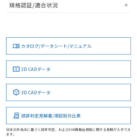
情報更新：2026/7/29
規格認証/適合状況
荷製品に未対応品が混在することから備考
欄に対応日を記載しておりました。
ログイン/会員登録
EU RoHS
注意事項・凡例
既に当社にて対応品への在庫切替を完了
UL認証
CSA認証
CEマーキング
していることから、特段のことがない限
Yes
Yes
Yes
り、2022年1月12日より割愛しておりま
対応状況
対応予定月
※1
※2
ダウンロードデータをご利用いただく前に、以下を必ずお読
す。
みください。
カタログ/データシート/マニュアル
対応済み
ソフトウェアの使用条件
LR型式承認
DNV型式承認
BV型式承認
KR型式承
（イギリス
（ノルウェー
（フランス
（韓国
船舶規格）
船舶規格）
船舶規格）
船舶規格
中国 RoHS
注意事項・凡例
2D CADデータ
No
No
No
No
中国 RoHS表
※1 ※2
3D CADデータ
この製品の規格認証/適合状況ページへ
Pb
Hg
Cd
Cr(VI)
その他の認証はこちらのページからご検索ください
該非判定見解書/項目別対比表
O
O
O
O
日本の外為法に基づく該非判定、およびEAR再輸出規制に関する見解が入手でき
ます。