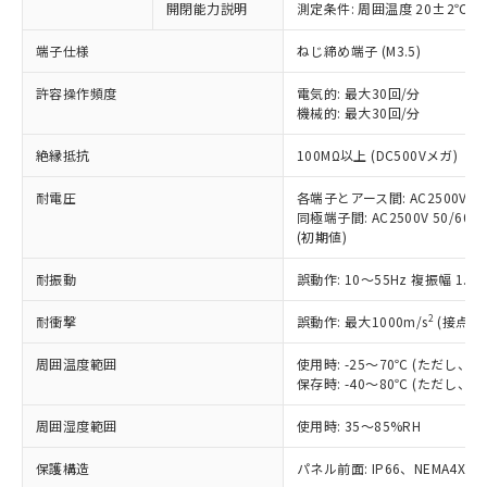
開閉能力説明
測定条件: 周囲温度 20±2℃、
対応予定なし：EU RoHS指令（10物質）の
以下の条件をお読みいただき、同意のうえ
非含有に非対応の商品で、対応品を出す予
ご利用ください。
端子仕様
ねじ締め端子 (M3.5)
定はありません。
調査・確認中：EU RoHS指令（10物質）の
本サービスは、当社制御機器事業取扱
許容操作頻度
電気的: 最大30回/分
※1 中国RoHS○×表
非含有の対応状況を調査中または確認中の
機械的: 最大30回/分
商品の当社在庫状況および標準価格
商品です。
(税抜)を提供させていただくもので
「○」：最大均質材料含有率が中国RoHSの
非該当品：ライセンス料など無形物で、有
絶縁抵抗
100MΩ以上 (DC500Vメガ)
す。
基準値以下であることを示します。
害物質有無と関係のない商品です。
当社制御機器事業取扱商品の中には、
「×」：最大均質材料含有率が中国RoHSの
仕入先様の事情により、非含有部品として
耐電圧
各端子とアース間: AC2500V 50/
本サービスの対象外となる商品もある
基準値を超えていることを示します。
いたものが、含有品と判明した場合などや
同極端子間: AC2500V 50/60Hz
当社は、これら貴社製品のうち、外国
ことをご了承ください。
「－」：未確認です。当社販売部門へお問
(初期値)
むを得ず変更することがあります。
為替および外国貿易法に定める商品
在庫状況および標準価格照会結果は、
い合わせください。
（以下｢規制貨物等」という）を輸出
記載している更新日時点での社内デー
耐振動
誤動作: 10～55Hz 複振幅 1.
*EU RoHS指令（10物質）：
または国外への提供する場合は、日本
記
タに基づき作成されるものであり、閲
説明
鉛(Pb) 1000ppm以下、 水銀(Hg) 1000ppm以下、 カド
*中国RoHS10物質の基準値 (GB/T26572)：
国政府の輸出許可(または役務取引許
号
覧された時点での実際の在庫および標
ミウム(Cd) 100ppm以下、
2
耐衝撃
誤動作: 最大1000m/s
(接点開
Pb(鉛) :1000ppm、 Hg(水銀) : 1000ppm、 Cd(カドミウ
可)を取得するなどの必要な手続きを
六価クロム(Cr(Ⅵ)) 1000ppm以下、ポリ臭化ビフェニル
ム) : 100ppm、
準価格とは異なる場合があることをご
類(PBB) 1000ppm以下、ポリ臭化ジフェニルエーテル類
Cr(Ⅵ)(六価クロム) : 1000ppm、 PBBs(ポリ臭化ビフェ
とります。
周囲温度範囲
使用時: -25～70℃ (ただし
了承ください。
(PBDE) 1000ppm以下、フタル酸ビス(2-エチルヘキシ
○
一定数以上の在庫あり
ニル類) : 1000ppm、 PBDEs(ポリ臭化ジフェニルエーテ
当社は規制貨物を破棄する場合は、完
保存時: -40～80℃ (ただし
ル) (DEHP)(別名：DOP) 1000ppm以下、フタル酸ブチ
正式な納期状況および標準価格はお客
ル類) : 1000ppm、
ルベンジル（BBP） 1000ppm以下、フタル酸ジブチル
全に破砕するなど、違法に輸出されな
DBP(フタル酸ジブチル) : 1000ppm、 DIBP(フタル酸ジ
様のお取引先、またはお客様担当のオ
（DBP） 1000ppm以下、フタル酸ジイソブチル
イソブチル) : 1000ppm、 BBP(フタル酸ブチルベンジ
△
一定数には満たないが在庫あり
周囲湿度範囲
使用時: 35～85%RH
いよう必要な手段を講じます。
ムロン制御機器販売店・当社販売員に
(DIBP) 1000ppm以下
ル) : 1000ppm、
当社は貴社製品を、核兵器、ミサイ
但し、RoHS指令で産業用監視および制御機器に対する
DEHP(フタル酸ビス(2-エチルヘキシル)) : 1000ppm
ご相談ください。
適用除外項目は除く。
保護構造
パネル前面: IP66、NEMA4X, N
ル、化学兵器、生物兵器またはその他
－
在庫なし(最新の在庫状況につ
オムロン制御機器販売店や当社販売拠
フタル酸エステル類の４物質については閾値を超える意