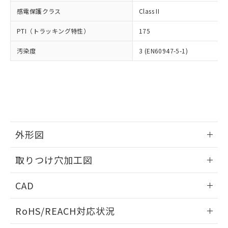
武器並びにこれらの製造装置等に一切
いては、お客様のお取引先、ま
図的な使用がないことを確認しています。
点は「
販売ネットワーク
」をご確認
感電保護クラス
Class II
※2 環境保護使用期限
使用いたしません。
たはお客様担当のオムロン制御
ください。
当社は、貴社製品を第三者に販売する
機器販売店・当社販売員にご確
在庫状況および標準価格結果を当社の
PTI（トラッキング特性）
175
※2 対応予定月
「ｅ」：有害物質（10物質）のすべてが基
場合は、上記1、2および3の内容を当
認ください)
事前の承諾なく第三者に漏洩または開
準値以下であることを示します。
該第三者に通知します。また当社は、
示しないようお願いします。
汚染度
3 (EN60947-5-1)
部品在庫の切り替え状況などにより、予定
「10」：通常の使用状況下において有害物
販売先および販売に係わる関係者が違
マイパーツ機能（部品リスト作成サー
空
受注生産機種、また在庫状況の
月が前後することがあります。
質が外部に漏えいし、環境に深刻な影響を
法に輸出するおそれがある場合は、取
ビス）をご利用いただくには、I-Web
白
情報を公開していない機種
及ぼさない年数を意味します。
り引きをいたしません。
メンバーズにご登録されている必要が
「－」：未確認です。当社販売部門へお問
あります。
い合わせください。
お客様が当ウェブサイト上で当社にご
※3 非含有証明書ダウンロード
登録された部品リストについて、当社
および当社の共同利用者が、当社の製
下記の非含有証明書をダウンロードするこ
外形図
品・サービスに関するお客様との取
とができます。
合意する
キャンセル
引・商談に必要な範囲で利用すること
情報更新：2026/05/21
をご了承ください。
取りつけ穴加工図
EU RoHS指令（10物質）の非含有証明書
※当社の共同利用者とは、
"個人情報
51物質の非含有証明書（当社基準）
情報更新：2026/05/21
の共同利用に関して"
の「1.共同利
CAD
※本証明書は発行日時点で非含有を証明す
用者の範囲」に記載されている法人を
るもので、過去に遡って非含有を証明する
指します。
ログイン/会員登録いただくと、CADデータをダウンロー
ものではありません。
RoHS/REACH対応状況
ドすることができます。
また、RoHS指令のフタル酸エステル類４
物質の対応では、対応完了までの期間は出