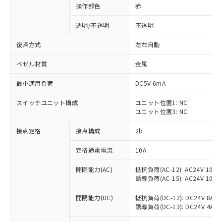
操作部色
赤
透明/不透明
不透明
復帰方式
左右自動
ベゼル材質
金属
最小適用負荷
DC5V 6mA
スイッチユニット構成
ユニット位置1: NC
ユニット位置3: NC
接点定格
接点構成
2b
※1 対応状況
定格通電電流
10A
対応済み：EU RoHS指令（10物質）の
開閉能力(AC)
抵抗負荷(AC-12): AC24V 10A/A
非含有に対応した製品が提供可能な商品で
誘導負荷(AC-15): AC24V 10A/AC
す。
対応予定：EU RoHS指令（10物質）の非含
開閉能力(DC)
抵抗負荷(DC-12): DC24V 8A/DC
ご利用条件
有に対応した製品に切り替える予定のある
誘導負荷(DC-13): DC24V 4A/DC
商品です。