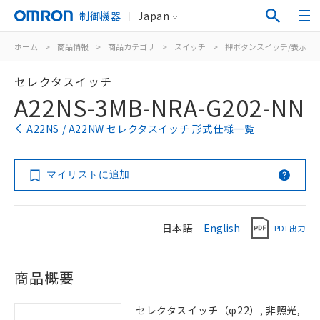
制御機器
Japan
ホーム
>
商品情報
>
商品カテゴリ
>
スイッチ
>
押ボタンスイッチ/表示灯
セレクタスイッチ
A22NS-3MB-NRA-G202-NN
A22NS / A22NW セレクタスイッチ 形式仕様一覧
マイリストに追加
日本語
English
PDF出力
商品概要
セレクタスイッチ（φ22）, 非照光,