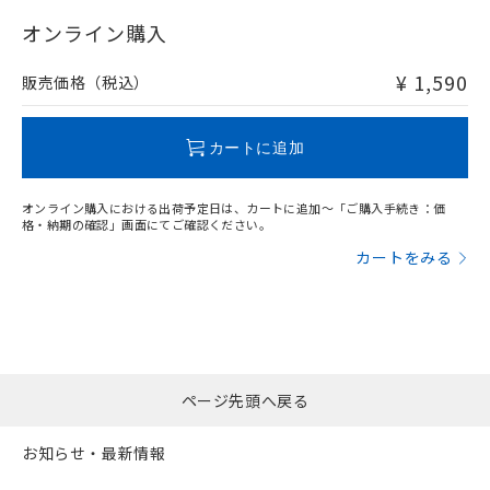
"対応済み"や非含有の記載がされた商品であっても、流通
在庫等で未対応品が混在する可能性があります。
オンライン購入
非含有品が必要な際は、弊社営業部門もしくは販売店へお
問い合わせください。
¥ 1,590
販売価格（税込）
この製品のRoHS/REACH対応状況ページへ
カートに追加
オンライン購入における出荷予定日は、カートに追加～「ご購入手続き：価
格・納期の確認」画面にてご確認ください。
カートをみる
ページ先頭へ戻る
お知らせ・最新情報