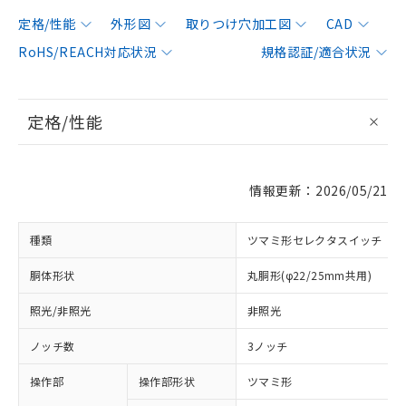
定格/性能
外形図
取りつけ穴加工図
CAD
RoHS/REACH対応状況
規格認証/適合状況
定格/性能
情報更新：2026/05/21
種類
ツマミ形セレクタスイッチ
胴体形状
丸胴形(φ22/25mm共用)
照光/非照光
非照光
ノッチ数
3ノッチ
操作部
操作部形状
ツマミ形