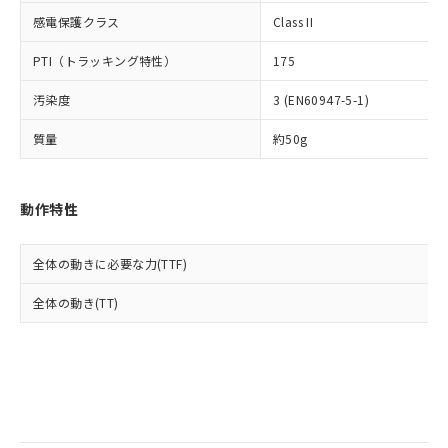
当社は規制貨物を破棄する場合は、完
ル) (DEHP)(別名：DOP) 1000ppm以下、フタル酸ブチ
正式な納期状況および標準価格はお客
ル類) : 1000ppm、
感電保護クラス
Class II
ルベンジル（BBP） 1000ppm以下、フタル酸ジブチル
全に破砕するなど、違法に輸出されな
DBP(フタル酸ジブチル) : 1000ppm、 DIBP(フタル酸ジ
様のお取引先、またはお客様担当のオ
（DBP） 1000ppm以下、フタル酸ジイソブチル
イソブチル) : 1000ppm、 BBP(フタル酸ブチルベンジ
△
一定数には満たないが在庫あり
いよう必要な手段を講じます。
ムロン制御機器販売店・当社販売員に
(DIBP) 1000ppm以下
ル) : 1000ppm、
PTI（トラッキング特性）
175
当社は貴社製品を、核兵器、ミサイ
但し、RoHS指令で産業用監視および制御機器に対する
DEHP(フタル酸ビス(2-エチルヘキシル)) : 1000ppm
ご相談ください。
適用除外項目は除く。
ル、化学兵器、生物兵器またはその他
－
在庫なし(最新の在庫状況につ
オムロン制御機器販売店や当社販売拠
フタル酸エステル類の４物質については閾値を超える意
汚染度
3 (EN60947-5-1)
武器並びにこれらの製造装置等に一切
いては、お客様のお取引先、ま
図的な使用がないことを確認しています。
点は「
販売ネットワーク
」をご確認
※2 環境保護使用期限
使用いたしません。
たはお客様担当のオムロン制御
ください。
質量
約50g
当社は、貴社製品を第三者に販売する
機器販売店・当社販売員にご確
在庫状況および標準価格結果を当社の
※2 対応予定月
「ｅ」：有害物質（10物質）のすべてが基
場合は、上記1、2および3の内容を当
認ください)
事前の承諾なく第三者に漏洩または開
準値以下であることを示します。
該第三者に通知します。また当社は、
示しないようお願いします。
動作特性
部品在庫の切り替え状況などにより、予定
「10」：通常の使用状況下において有害物
販売先および販売に係わる関係者が違
マイパーツ機能（部品リスト作成サー
空
受注生産機種、また在庫状況の
月が前後することがあります。
質が外部に漏えいし、環境に深刻な影響を
法に輸出するおそれがある場合は、取
ビス）をご利用いただくには、I-Web
白
情報を公開していない機種
及ぼさない年数を意味します。
り引きをいたしません。
メンバーズにご登録されている必要が
全体の動きに必要な力(TTF)
「－」：未確認です。当社販売部門へお問
あります。
い合わせください。
全体の動き(TT)
お客様が当ウェブサイト上で当社にご
※3 非含有証明書ダウンロード
登録された部品リストについて、当社
および当社の共同利用者が、当社の製
下記の非含有証明書をダウンロードするこ
品・サービスに関するお客様との取
とができます。
合意する
キャンセル
引・商談に必要な範囲で利用すること
をご了承ください。
EU RoHS指令（10物質）の非含有証明書
※当社の共同利用者とは、
"個人情報
51物質の非含有証明書（当社基準）