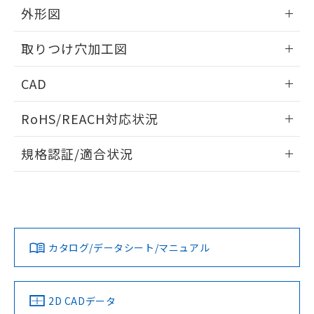
の共同利用に関して"
の「1.共同利
外形図
※本証明書は発行日時点で非含有を証明す
用者の範囲」に記載されている法人を
るもので、過去に遡って非含有を証明する
指します。
情報更新：2026/05/21
ものではありません。
取りつけ穴加工図
また、RoHS指令のフタル酸エステル類４
物質の対応では、対応完了までの期間は出
情報更新：2026/05/21
CAD
荷製品に未対応品が混在することから備考
欄に対応日を記載しておりました。
ログイン/会員登録いただくと、CADデータをダウンロー
既に当社にて対応品への在庫切替を完了
RoHS/REACH対応状況
ドすることができます。
していることから、特段のことがない限
情報更新：2026/7/29
り、2022年1月12日より割愛しておりま
規格認証/適合状況
す。
ログイン/会員登録
EU RoHS
注意事項・凡例
UL認証
CSA認証
CEマーキング
Yes
Yes
Yes
対応状況
対応予定月
※1
※2
ダウンロードデータをご利用いただく前に、以下を必ずお読
みください。
カタログ/データシート/マニュアル
対応済み
ソフトウェアの使用条件
LR型式承認
DNV型式承認
BV型式承認
KR型式承
（イギリス
（ノルウェー
（フランス
（韓国
船舶規格）
船舶規格）
船舶規格）
船舶規格
中国 RoHS
注意事項・凡例
2D CADデータ