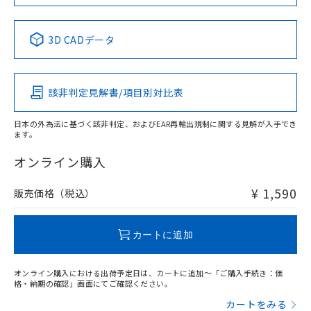
No
No
No
No
中国 RoHS表
※1 ※2
3D CADデータ
この製品の規格認証/適合状況ページへ
Pb
Hg
Cd
Cr(VI)
その他の認証はこちらのページからご検索ください
該非判定見解書/項目別対比表
O
O
O
O
日本の外為法に基づく該非判定、およびEAR再輸出規制に関する見解が入手でき
ます。
"対応済み"や非含有の記載がされた商品であっても、流通
在庫等で未対応品が混在する可能性があります。
オンライン購入
非含有品が必要な際は、弊社営業部門もしくは販売店へお
問い合わせください。
¥ 1,590
販売価格（税込）
この製品のRoHS/REACH対応状況ページへ
カートに追加
オンライン購入における出荷予定日は、カートに追加～「ご購入手続き：価
格・納期の確認」画面にてご確認ください。
カートをみる