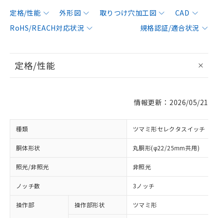
定格/性能
外形図
取りつけ穴加工図
CAD
RoHS/REACH対応状況
規格認証/適合状況
定格/性能
情報更新：2026/05/21
種類
ツマミ形セレクタスイッチ
胴体形状
丸胴形(φ22/25mm共用)
照光/非照光
非照光
ノッチ数
3ノッチ
操作部
操作部形状
ツマミ形