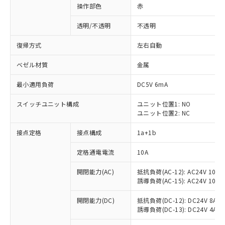
操作部色
赤
透明/不透明
不透明
復帰方式
左右自動
ベゼル材質
金属
最小適用負荷
DC5V 6mA
スイッチユニット構成
ユニット位置1: NO
ユニット位置2: NC
接点定格
接点構成
1a+1b
定格通電電流
10A
開閉能力(AC)
抵抗負荷(AC-12): AC24V 10A/A
誘導負荷(AC-15): AC24V 10A/AC
※1 対応状況
開閉能力(DC)
抵抗負荷(DC-12): DC24V 8A/DC
誘導負荷(DC-13): DC24V 4A/DC
対応済み：EU RoHS指令（10物質）の