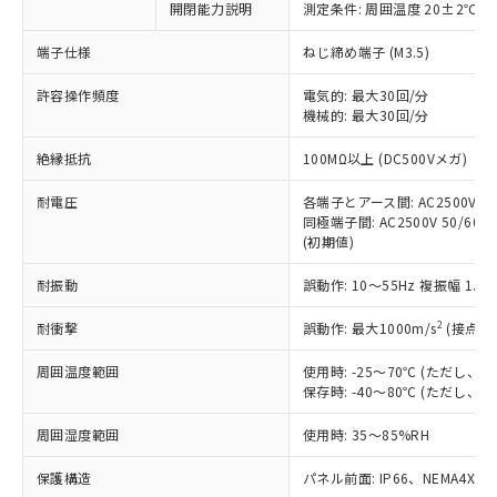
非含有に対応した製品が提供可能な商品で
開閉能力説明
測定条件: 周囲温度 20±2℃、
す。
端子仕様
ねじ締め端子 (M3.5)
対応予定：EU RoHS指令（10物質）の非含
ご利用条件
有に対応した製品に切り替える予定のある
許容操作頻度
電気的: 最大30回/分
商品です。
機械的: 最大30回/分
対応予定なし：EU RoHS指令（10物質）の
以下の条件をお読みいただき、同意のうえ
非含有に非対応の商品で、対応品を出す予
絶縁抵抗
100MΩ以上 (DC500Vメガ)
ご利用ください。
定はありません。
調査・確認中：EU RoHS指令（10物質）の
耐電圧
各端子とアース間: AC2500V 50/
本サービスは、当社制御機器事業取扱
※1 中国RoHS○×表
非含有の対応状況を調査中または確認中の
同極端子間: AC2500V 50/60Hz
商品の当社在庫状況および標準価格
商品です。
(初期値)
(税抜)を提供させていただくもので
「○」：最大均質材料含有率が中国RoHSの
非該当品：ライセンス料など無形物で、有
す。
基準値以下であることを示します。
耐振動
誤動作: 10～55Hz 複振幅 1.
害物質有無と関係のない商品です。
当社制御機器事業取扱商品の中には、
「×」：最大均質材料含有率が中国RoHSの
仕入先様の事情により、非含有部品として
本サービスの対象外となる商品もある
2
耐衝撃
誤動作: 最大1000m/s
(接点開
基準値を超えていることを示します。
いたものが、含有品と判明した場合などや
当社は、これら貴社製品のうち、外国
ことをご了承ください。
「－」：未確認です。当社販売部門へお問
むを得ず変更することがあります。
為替および外国貿易法に定める商品
在庫状況および標準価格照会結果は、
周囲温度範囲
使用時: -25～70℃ (ただし
い合わせください。
（以下｢規制貨物等」という）を輸出
記載している更新日時点での社内デー
保存時: -40～80℃ (ただし
*EU RoHS指令（10物質）：
または国外への提供する場合は、日本
記
タに基づき作成されるものであり、閲
説明
鉛(Pb) 1000ppm以下、 水銀(Hg) 1000ppm以下、 カド
*中国RoHS10物質の基準値 (GB/T26572)：
国政府の輸出許可(または役務取引許
周囲湿度範囲
使用時: 35～85%RH
号
覧された時点での実際の在庫および標
ミウム(Cd) 100ppm以下、
Pb(鉛) :1000ppm、 Hg(水銀) : 1000ppm、 Cd(カドミウ
可)を取得するなどの必要な手続きを
六価クロム(Cr(Ⅵ)) 1000ppm以下、ポリ臭化ビフェニル
ム) : 100ppm、
準価格とは異なる場合があることをご
類(PBB) 1000ppm以下、ポリ臭化ジフェニルエーテル類
Cr(Ⅵ)(六価クロム) : 1000ppm、 PBBs(ポリ臭化ビフェ
保護構造
とります。
パネル前面: IP66、NEMA4X, N
了承ください。
(PBDE) 1000ppm以下、フタル酸ビス(2-エチルヘキシ
○
一定数以上の在庫あり
ニル類) : 1000ppm、 PBDEs(ポリ臭化ジフェニルエーテ