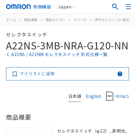
制御機器
Japan
ホーム
>
商品情報
>
商品カテゴリ
>
スイッチ
>
押ボタンスイッチ/表示灯
セレクタスイッチ
A22NS-3MB-NRA-G120-NN
A22NS / A22NW セレクタスイッチ 形式仕様一覧
マイリストに追加
日本語
English
PDF出力
商品概要
セレクタスイッチ（φ22）, 非照光,