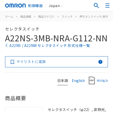
制御機器
Japan
ホーム
>
商品情報
>
商品カテゴリ
>
スイッチ
>
押ボタンスイッチ/表示灯
セレクタスイッチ
A22NS-3MB-NRA-G112-NN
A22NS / A22NW セレクタスイッチ 形式仕様一覧
マイリストに追加
日本語
English
PDF出力
商品概要
セレクタスイッチ（φ22）, 非照光,