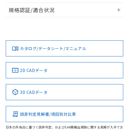
物質の対応では、対応完了までの期間は出
情報更新：2026/7/29
荷製品に未対応品が混在することから備考
規格認証/適合状況
欄に対応日を記載しておりました。
ログイン/会員登録
EU RoHS
注意事項・凡例
既に当社にて対応品への在庫切替を完了
UL認証
CSA認証
CEマーキング
していることから、特段のことがない限
り、2022年1月12日より割愛しておりま
Yes
Yes
Yes
対応状況
対応予定月
※1
※2
す。
ダウンロードデータをご利用いただく前に、以下を必ずお読
みください。
カタログ/データシート/マニュアル
対応済み
ソフトウェアの使用条件
LR型式承認
DNV型式承認
BV型式承認
KR型式承
（イギリス
（ノルウェー
（フランス
（韓国
船舶規格）
船舶規格）
船舶規格）
船舶規格
中国 RoHS
注意事項・凡例
2D CADデータ
No
No
No
No
中国 RoHS表
※1 ※2
3D CADデータ
この製品の規格認証/適合状況ページへ
Pb
Hg
Cd
Cr(VI)
その他の認証はこちらのページからご検索ください
該非判定見解書/項目別対比表
O
O
O
O
日本の外為法に基づく該非判定、およびEAR再輸出規制に関する見解が入手でき