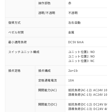
操作部色
赤
透明/不透明
不透明
復帰方式
左右自動
ベゼル材質
金属
最小適用負荷
DC5V 6mA
スイッチユニット構成
ユニット位置1: NO
ユニット位置2: NO
ユニット位置3: NC
接点定格
接点構成
2a+1b
※1 対応状況
定格通電電流
10A
対応済み：EU RoHS指令（10物質）の
開閉能力(AC)
抵抗負荷(AC-12): AC24V 10A/A
非含有に対応した製品が提供可能な商品で
誘導負荷(AC-15): AC24V 10A/AC
す。
対応予定：EU RoHS指令（10物質）の非含
開閉能力(DC)
抵抗負荷(DC-12): DC24V 8A/DC
ご利用条件
有に対応した製品に切り替える予定のある
誘導負荷(DC-13): DC24V 4A/DC
商品です。