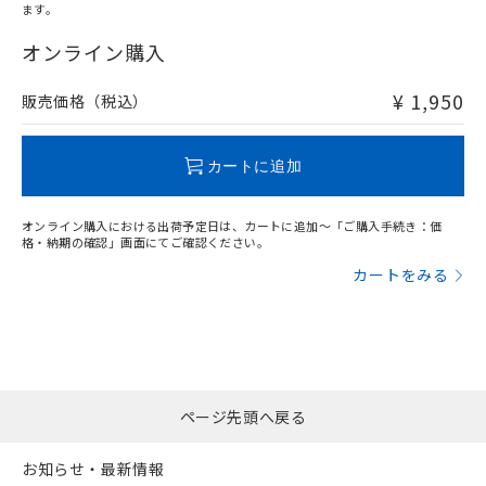
ます。
"対応済み"や非含有の記載がされた商品であっても、流通
在庫等で未対応品が混在する可能性があります。
オンライン購入
非含有品が必要な際は、弊社営業部門もしくは販売店へお
問い合わせください。
¥ 1,950
販売価格（税込）
この製品のRoHS/REACH対応状況ページへ
カートに追加
オンライン購入における出荷予定日は、カートに追加～「ご購入手続き：価
格・納期の確認」画面にてご確認ください。
カートをみる
ページ先頭へ戻る
お知らせ・最新情報