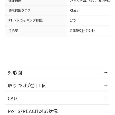
保護構造
パネル前面: IP66、NEMA4X, N
オムロン制御機器販売店や当社販売拠
フタル酸エステル類の４物質については閾値を超える意
武器並びにこれらの製造装置等に一切
いては、お客様のお取引先、ま
図的な使用がないことを確認しています。
点は「
販売ネットワーク
」をご確認
※2 環境保護使用期限
使用いたしません。
感電保護クラス
Class II
たはお客様担当のオムロン制御
ください。
当社は、貴社製品を第三者に販売する
機器販売店・当社販売員にご確
在庫状況および標準価格結果を当社の
※2 対応予定月
「ｅ」：有害物質（10物質）のすべてが基
PTI（トラッキング特性）
175
場合は、上記1、2および3の内容を当
認ください)
事前の承諾なく第三者に漏洩または開
準値以下であることを示します。
該第三者に通知します。また当社は、
示しないようお願いします。
汚染度
3 (EN60947-5-1)
部品在庫の切り替え状況などにより、予定
「10」：通常の使用状況下において有害物
販売先および販売に係わる関係者が違
マイパーツ機能（部品リスト作成サー
空
受注生産機種、また在庫状況の
月が前後することがあります。
質が外部に漏えいし、環境に深刻な影響を
法に輸出するおそれがある場合は、取
ビス）をご利用いただくには、I-Web
白
情報を公開していない機種
及ぼさない年数を意味します。
り引きをいたしません。
メンバーズにご登録されている必要が
「－」：未確認です。当社販売部門へお問
あります。
い合わせください。
お客様が当ウェブサイト上で当社にご
※3 非含有証明書ダウンロード
登録された部品リストについて、当社
および当社の共同利用者が、当社の製
下記の非含有証明書をダウンロードするこ
品・サービスに関するお客様との取
外形図
とができます。
合意する
キャンセル
引・商談に必要な範囲で利用すること
をご了承ください。
情報更新：2026/05/21
取りつけ穴加工図
EU RoHS指令（10物質）の非含有証明書
※当社の共同利用者とは、
"個人情報
51物質の非含有証明書（当社基準）
の共同利用に関して"
の「1.共同利
情報更新：2026/05/21
※本証明書は発行日時点で非含有を証明す
CAD
用者の範囲」に記載されている法人を
るもので、過去に遡って非含有を証明する
指します。
ものではありません。
ログイン/会員登録いただくと、CADデータをダウンロー
RoHS/REACH対応状況
また、RoHS指令のフタル酸エステル類４
ドすることができます。