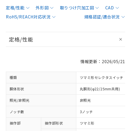
定格/性能
外形図
取りつけ穴加工図
CAD
RoHS/REACH対応状況
規格認証/適合状況
定格/性能
情報更新：2026/05/21
種類
ツマミ形セレクタスイッチ
胴体形状
丸胴形(φ22/25mm共用)
照光/非照光
非照光
ノッチ数
3ノッチ
操作部
操作部形状
ツマミ形