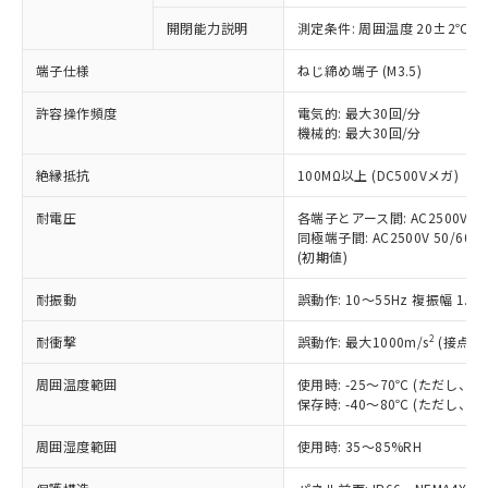
対応予定なし：EU RoHS指令（10物質）の
開閉能力説明
測定条件: 周囲温度 20±2℃、
以下の条件をお読みいただき、同意のうえ
非含有に非対応の商品で、対応品を出す予
ご利用ください。
定はありません。
端子仕様
ねじ締め端子 (M3.5)
調査・確認中：EU RoHS指令（10物質）の
本サービスは、当社制御機器事業取扱
※1 中国RoHS○×表
非含有の対応状況を調査中または確認中の
許容操作頻度
電気的: 最大30回/分
商品の当社在庫状況および標準価格
機械的: 最大30回/分
商品です。
(税抜)を提供させていただくもので
「○」：最大均質材料含有率が中国RoHSの
非該当品：ライセンス料など無形物で、有
す。
絶縁抵抗
100MΩ以上 (DC500Vメガ)
基準値以下であることを示します。
害物質有無と関係のない商品です。
当社制御機器事業取扱商品の中には、
「×」：最大均質材料含有率が中国RoHSの
仕入先様の事情により、非含有部品として
本サービスの対象外となる商品もある
耐電圧
各端子とアース間: AC2500V 50/
基準値を超えていることを示します。
いたものが、含有品と判明した場合などや
当社は、これら貴社製品のうち、外国
同極端子間: AC2500V 50/60Hz
ことをご了承ください。
「－」：未確認です。当社販売部門へお問
むを得ず変更することがあります。
為替および外国貿易法に定める商品
(初期値)
在庫状況および標準価格照会結果は、
い合わせください。
（以下｢規制貨物等」という）を輸出
記載している更新日時点での社内デー
*EU RoHS指令（10物質）：
耐振動
誤動作: 10～55Hz 複振幅 1.
または国外への提供する場合は、日本
記
タに基づき作成されるものであり、閲
説明
鉛(Pb) 1000ppm以下、 水銀(Hg) 1000ppm以下、 カド
*中国RoHS10物質の基準値 (GB/T26572)：
国政府の輸出許可(または役務取引許
号
覧された時点での実際の在庫および標
ミウム(Cd) 100ppm以下、
Pb(鉛) :1000ppm、 Hg(水銀) : 1000ppm、 Cd(カドミウ
2
耐衝撃
誤動作: 最大1000m/s
(接点開
可)を取得するなどの必要な手続きを
六価クロム(Cr(Ⅵ)) 1000ppm以下、ポリ臭化ビフェニル
ム) : 100ppm、
準価格とは異なる場合があることをご
類(PBB) 1000ppm以下、ポリ臭化ジフェニルエーテル類
Cr(Ⅵ)(六価クロム) : 1000ppm、 PBBs(ポリ臭化ビフェ
とります。
了承ください。
(PBDE) 1000ppm以下、フタル酸ビス(2-エチルヘキシ
○
一定数以上の在庫あり
ニル類) : 1000ppm、 PBDEs(ポリ臭化ジフェニルエーテ
周囲温度範囲
使用時: -25～70℃ (ただし
当社は規制貨物を破棄する場合は、完
ル) (DEHP)(別名：DOP) 1000ppm以下、フタル酸ブチ
正式な納期状況および標準価格はお客
ル類) : 1000ppm、
保存時: -40～80℃ (ただし
ルベンジル（BBP） 1000ppm以下、フタル酸ジブチル
全に破砕するなど、違法に輸出されな
DBP(フタル酸ジブチル) : 1000ppm、 DIBP(フタル酸ジ
様のお取引先、またはお客様担当のオ
（DBP） 1000ppm以下、フタル酸ジイソブチル
イソブチル) : 1000ppm、 BBP(フタル酸ブチルベンジ
△
一定数には満たないが在庫あり
いよう必要な手段を講じます。
ムロン制御機器販売店・当社販売員に
(DIBP) 1000ppm以下
周囲湿度範囲
使用時: 35～85%RH
ル) : 1000ppm、
当社は貴社製品を、核兵器、ミサイ
但し、RoHS指令で産業用監視および制御機器に対する
DEHP(フタル酸ビス(2-エチルヘキシル)) : 1000ppm
ご相談ください。
適用除外項目は除く。
ル、化学兵器、生物兵器またはその他
－
在庫なし(最新の在庫状況につ