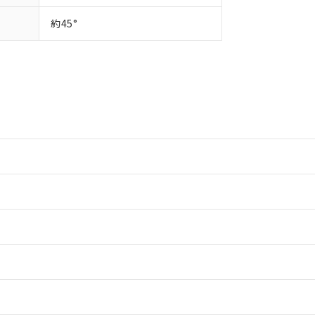
約45°
情報更新：2
情報更新：2
ードすることができます。
情報更新：
ログイン/会員登録