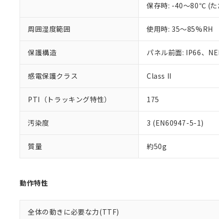
保存時: -40～80℃
混在することから
既に当社にて対応
り割愛しておりま
周囲湿度範囲
使用時: 35～85%RH
保護構造
パネル前面: IP66、NEM
感電保護クラス
Class II
PTI（トラッキング特性）
175
汚染度
3 (EN60947-5-1)
質量
約50g
動作特性
全体の動きに必要な力(TTF)