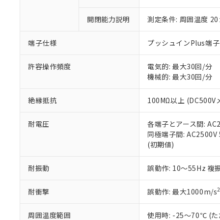
「×」：最大均質
本サービスは
当社は、これ
*EU RoHS指令（10物
「－」：未確認で
鉛(Pb) 1000ppm以下、
開閉能力説明
測定条件: 周囲温度 2
くものです。
う）を輸出ま
記
説明
六価クロム(Cr(Ⅵ)) 1
当社制御機器
などの必要な
フタル酸ビス(2-エチルヘ
号
*中国RoHS10物質の基準値 
ル（DBP） 1000ppm
在庫状況およ
当社は規制貨
端子仕様
プッシュインPlus端
Pb(鉛) :1000ppm、 Hg
但し、RoHS指令で産
のであり、閲
ます。
Cr(Ⅵ)(六価クロム) : 
フタル酸エステル類の４
○
一定数以
DBP(フタル酸ジブチル) :
い。
当社は貴社製
許容操作頻度
電気的: 最大30回/分
DEHP(フタル酸ビス(2-エ
正式な納期状
置等に一切使
機械的: 最大30回/分
当社販売員に
※2 対応予定月
△
一定数に
当社は、貴社
オムロン制御
また当社は、
※2 環境保護使
絶縁抵抗
100MΩ以上 (DC500V
在庫状況およ
部品在庫の切り替
たしません。
－
在庫なし
す。
「ｅ」：有害物質
機器販売
耐電圧
各端子とアース間: AC250
マイパーツ機
「10」：通常の
同極端子間: AC2500V 5
ている必要が
味します。
空
受注生産
(初期値)
お客様が当ウ
※3 非含有証明
「－」：未確認で
白
が、当社の製
さい。
下記の非含有証明
耐振動
誤動作: 10～55Hz 複
※当社の共同
いる法人を指
EU RoHS指令（
耐衝撃
誤動作: 最大1000m/s
51物質の非含有証
※本証明書は発行
周囲温度範囲
使用時: -25～70℃
また、RoHS指