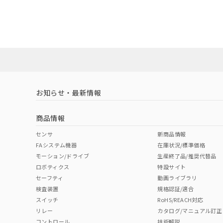
EU RoHS
注意事項・凡例
A22NS-3MB-NGA-P012-NNについての規格認証/適
営業員または販売店にお問い合わせください。
ダウンロードデータをご利用いただく前に、以下を必ずお読
対応状況
対応予定月
※1
※2
ソフトウェアの使用条件
対応済み
お知らせ・最新情報
中国 RoHS
注意事項・凡例
商品情報
中国 RoHS表
※1 ※2
センサ
新商品情報
FAシステム機器
在庫状況/標準価格
Pb
Hg
Cd
Cr(V
モーション/ドライブ
生産終了品/推奨代替品
ロボティクス
特設サイト
セーフティ
動画ライブラリ
検査装置
規格認証/適合
O
O
O
O
スイッチ
RoHS/REACH対応
リレー
カタログ/マニュアル訂正
コントロール
技術解説