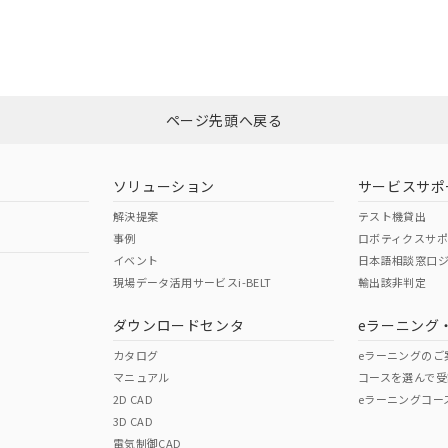
合状況については、「カスタマーサポートセンタ お客様相談室」または貴社
みください。
非含有証明書
※3
ページ先頭へ戻る
ダウンロードはこちら
ソリューション
サービスサポ
解決提案
テスト機貸出
事例
ロボティクスサ
イベント
日本語相談窓口
現場データ活用サービスi-BELT
輸出該非判定
I)
PBBs
PBDEs
DBP
ダウンロードセンタ
eラーニング
カタログ
eラーニングのご
マニュアル
コースを選んで受
O
O
O
2D CAD
eラーニングコー
3D CAD
電気制御CAD