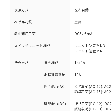
復帰方式
左右自動
ベゼル材質
金属
最小適用負荷
DC5V 6mA
スイッチユニット構成
ユニット位置2: NO
ユニット位置3: NC
接点定格
接点構成
1a+1b
※1 対応状況
定格通電電流
10A
対応済み：EU
対応予定：EU R
対応予定なし：EU
開閉能力(AC)
抵抗負荷(AC-12): AC24
調査・確認中：EU
ご利用条件
誘導負荷(AC-15): AC24V
非該当品：ライセ
※1 中国RoHS
仕入先様の事情に
開閉能力(DC)
抵抗負荷(DC-12): DC24
があります。
以下の条件をお読
誘導負荷(DC-13): DC24
「○」：最大均質