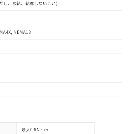
 (ただし、氷結、結露しないこと)
備考欄に対応日を記載しておりました。
品への在庫切替を完了していることから、特段のことがない限り、20
す。
A4X, NEMA13
最大0.6N・m