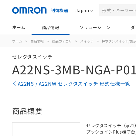
制御機器
Japan
ホーム
商品情報
ソリューション
ダ
ホーム
>
商品情報
>
商品カテゴリ
>
スイッチ
>
押ボタンスイッチ/表
セレクタスイッチ
A22NS-3MB-NGA-P0
A22NS / A22NW セレクタスイッチ 形式仕様一覧
商品概要
セレクタスイッチ（φ22）,
プッシュインPlus端子台, 