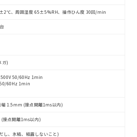
材料含有率が中国RoHSの基準値を超えていることを示します。
、当社制御機器事業取扱商品の当社在庫状況および標準価格(税抜)
ら貴社製品のうち、外国為替および外国貿易法に定める商品（以下｢
質）：
す。当社販売部門へお問い合わせください。
 水銀(Hg) 1000ppm以下、 カドミウム(Cd) 100ppm以下、
0±2℃、周囲湿度 65±5%RH、操作ひん度 30回/min
たは国外への提供する場合は、日本国政府の輸出許可(または役務取
000ppm以下、ポリ臭化ビフェニル類(PBB) 1000ppm以下、ポリ臭化ジフェニルエーテル類(P
事業取扱商品の中には、本サービスの対象外となる商品もあること
手続きをとります。
キシル) (DEHP)(別名：DOP) 1000ppm以下、フタル酸ブチルベンジル（BBP） 100
(GB/T26572)：
以下、フタル酸ジイソブチル (DIBP) 1000ppm以下
び標準価格照会結果は、記載している更新日時点での社内データに
物を破棄する場合は、完全に破砕するなど、違法に輸出されないよ
子台
(水銀) : 1000ppm、 Cd(カドミウム) : 100ppm、
業用監視および制御機器に対する適用除外項目は除く。
覧された時点での実際の在庫および標準価格とは異なる場合がある
1000ppm、 PBBs(ポリ臭化ビフェニル類) : 1000ppm、 PBDEs(ポリ臭化ジフェニルエーテル類
物質については閾値を超える意図的な使用がないことを確認しています。
上の在庫あり
 1000ppm、 DIBP(フタル酸ジイソブチル) : 1000ppm、 BBP(フタル酸ブチルベンジル) :
品を、核兵器、ミサイル、化学兵器、生物兵器またはその他武器並
チルヘキシル)) : 1000ppm
況および標準価格はお客様のお取引先、またはお客様担当のオムロ
用いたしません。
ご相談ください。
は満たないが在庫あり
製品を第三者に販売する場合は、上記1、2および3の内容を当該第
機器販売店や当社販売拠点は「
販売ネットワーク
」をご確認くだ
販売先および販売に係わる関係者が違法に輸出するおそれがある場
用期限
メガ)
び標準価格結果を当社の事前の承諾なく第三者に漏洩または開示し
え状況などにより、予定月が前後することがあります。
(最新の在庫状況については、お客様のお取引先、またはお客様担当
（10物質）のすべてが基準値以下であることを示します。
店・当社販売員にご確認ください)
0V 50/60Hz 1min
能（部品リスト作成サービス）をご利用いただくには、I-Webメン
使用状況下において有害物質が外部に漏えいし、環境に深刻な影響を
0/60Hz 1min
あります。
機種、また在庫状況の情報を公開していない機種
ェブサイト上で当社にご登録された部品リストについて、当社およ
書ダウンロード
す。当社販売部門へお問い合わせください。
品・サービスに関するお客様との取引・商談に必要な範囲で利用す
合意する
キャンセル
書をダウンロードすることができます。
振幅 1.5mm (接点開離1ms以内)
利用者とは、
"個人情報の共同利用に関して"
の「1.共同利用者の
します。
10物質）の非含有証明書
2
(接点開離1ms以内)
明書（当社基準）
日時点で非含有を証明するもので、過去に遡って非含有を証明するも
 (ただし、氷結、結露しないこと)
令のフタル酸エステル類４物質の対応では、対応完了までの期間は出