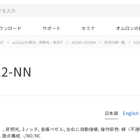
ウンロード
サポート
セミナ
オムロンの
示灯
>
φ22(φ25):照光・非照光・表示灯
>
A22NS / A22NW
>
形式仕様一覧
>
A22
12-NN
日本語
English
 非照光, 3ノッチ, 金属ベゼル, 左右に自動復帰, 操作部色: 緑（不透明）
接点構成: -/NO/NC