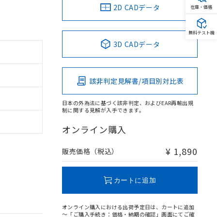
2D CADデータ
在庫・価格
無料テスト機
3D CADデータ
該非判定見解書/項目別対比表
日本の外為法に基づく該非判定、およびEAR再輸出規
制に関する見解が入手できます。
オンライン購入
¥ 1,890
販売価格（税込）
カートに追加
オンライン購入における出荷予定日は、カートに追加
～「ご購入手続き：価格・納期の確認」画面にてご確