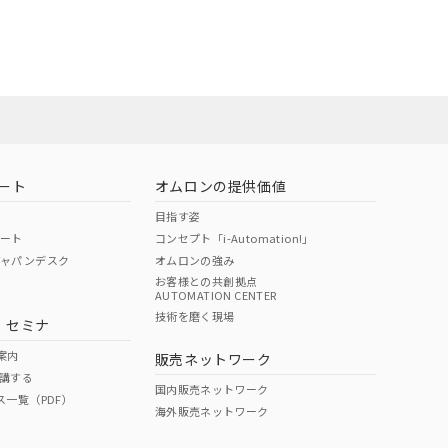
担当オムロン
お問い合わせ
ート
オムロンの提供価値
目指す姿
ポート
コンセプト「i-Automation!」
ジャパンデスク
オムロンの強み
お客様との共創拠点
AUTOMATION CENTER
DIBP
BBP
DEHP
環境保護
技術を磨く現場
・セミナ
使用期限
案内
販売ネットワーク
講する
O
O
O
e
国内販売ネットワーク
ス一覧（PDF）
海外販売ネットワーク