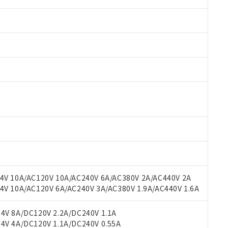
 RoHS指令（10物質）の非含有に対応した製品が提供可能な商品です
oHS指令（10物質）の非含有に対応した製品に切り替える予定のある
 RoHS指令（10物質）の非含有に非対応の商品で、対応品を出す予
V 10A/AC120V 10A/AC240V 6A/AC380V 2A/AC440V 2A
 RoHS指令（10物質）の非含有の対応状況を調査中または確認中の
 10A/AC120V 6A/AC240V 3A/AC380V 1.9A/AC440V 1.6A
ンス料など無形物で、有害物質有無と関係のない商品です。
○×表
より、非含有部品としていたものが、含有品と判明した場合などやむ
V 8A/DC120V 2.2A/DC240V 1.1A
みいただき、同意のうえご利用ください。
V 4A/DC120V 1.1A/DC240V 0.55A
材料含有率が中国RoHSの基準値以下であることを示します。