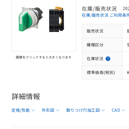
在庫/販売状況
20
在庫/販売状況 ご利用条
販売状況
機種区分
画像をクリックすると大きくなります
在庫状況
標準価格(税別)
詳細情報
定格/性能
外形図
取りつけ穴加工図
CAD