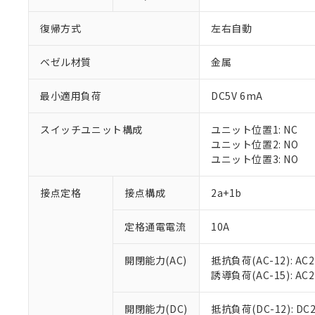
復帰方式
左右自動
ベゼル材質
金属
最小適用負荷
DC5V 6mA
※1 対応状況
スイッチユニット構成
ユニット位置1: NC
対応済み：EU
ユニット位置2: NO
対応予定：EU R
ユニット位置3: NO
対応予定なし：EU
調査・確認中：EU
ご利用条件
接点定格
接点構成
2a+1b
非該当品：ライセ
※1 中国RoHS
仕入先様の事情に
定格通電電流
10A
があります。
以下の条件をお読
「○」：最大均質
「×」：最大均質
本サービスは
当社は、これ
*EU RoHS指令（10物
開閉能力(AC)
抵抗負荷(AC-12): AC24
「－」：未確認で
鉛(Pb) 1000ppm以下、
くものです。
う）を輸出ま
誘導負荷(AC-15): AC24V
記
説明
六価クロム(Cr(Ⅵ)) 1
当社制御機器
などの必要な
フタル酸ビス(2-エチルヘ
号
*中国RoHS10物質の基準値 
ル（DBP） 1000ppm
在庫状況およ
当社は規制貨
Pb(鉛) :1000ppm、 Hg
開閉能力(DC)
抵抗負荷(DC-12): DC24
但し、RoHS指令で産