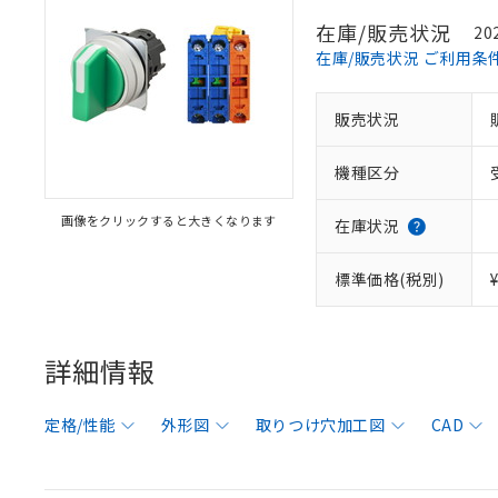
在庫/販売状況
20
在庫/販売状況 ご利用条
販売状況
機種区分
画像をクリックすると大きくなります
在庫状況
標準価格(税別)
詳細情報
定格/性能
外形図
取りつけ穴加工図
CAD