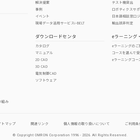
解決提案
テスト機貸出
事例
ロボティクスサ
No
No
イベント
日本語相談窓口
現場データ活用サービスi-BELT
輸出該非判定
I)
PBBs
PBDEs
DBP
ダウンロードセンタ
eラーニング
この製品の規格認証/適合
その他の認証はこちらのページからご
カタログ
eラーニングのご
マニュアル
コースを選んで受
O
O
O
2D CAD
eラーニングコー
3D CAD
電気制御CAD
在庫等で未対応品が混在する可能性があります。
ソフトウェア
問い合わせください。
この製品のRoHS/REACH対応
り組み
イトマップ
関連リンク
個人情報の
取り扱いについて
ご利用条
© Copyright OMRON Corporation 1996 - 2026.
All Rights Reserved.