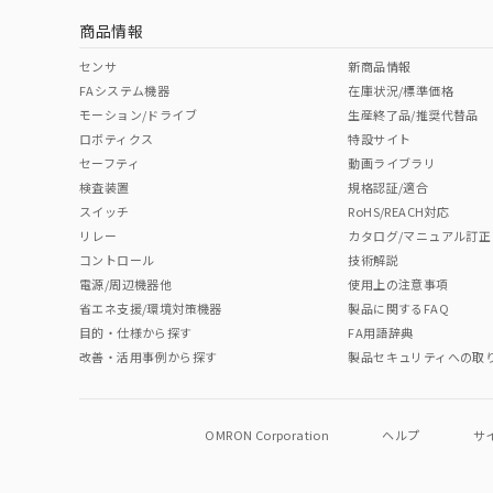
商品情報
No
No
No
No
中国 RoHS表
※1 ※2
センサ
新商品情報
FAシステム機器
在庫状況/標準価格
Pb
Hg
Cd
Cr(V
モーション/ドライブ
生産終了品/推奨代替品
ロボティクス
特設サイト
セーフティ
動画ライブラリ
検査装置
規格認証/適合
O
O
O
O
スイッチ
RoHS/REACH対応
リレー
カタログ/マニュアル訂正
コントロール
技術解説
"対応済み"や非含有の記載がされた商品であっても、流通
電源/周辺機器他
使用上の注意事項
非含有品が必要な際は、弊社営業部門もしくは販売店へお
省エネ支援/環境対策機器
製品に関するFAQ
目的・仕様から探す
FA用語辞典
改善・活用事例から探す
製品セキュリティへの取
OMRON Corporation
ヘルプ
サ