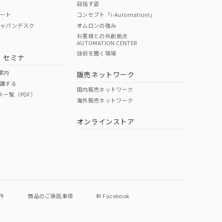
目指す姿
ポート
コンセプト「i-Automation!」
ジャパンデスク
オムロンの強み
お客様との共創拠点
AUTOMATION CENTER
DIBP
BBP
DEHP
環境保護
技術を磨く現場
・セミナ
状況ページへ
使用期限
検索ください
案内
販売ネットワーク
講する
O
O
O
e
国内販売ネットワーク
ス一覧（PDF）
海外販売ネットワーク
オンラインストア
状況ページへ
件
商品のご承諾事項
Facebook