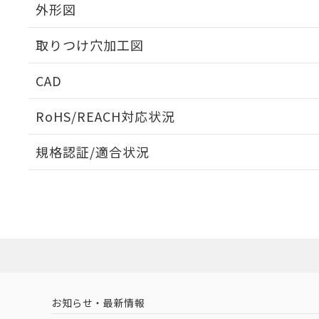
外形図
取りつけ穴加工図
CAD
ログイン/会員登録いただくと、CADデータをダウンロ
RoHS/REACH対応状況
規格認証/適合状況
EU RoHS
注意事項・凡例
UL認証
CSA認証
CEマーキング
ダウンロードデータをご利用いただく前に、以下を必ずお読
Yes
Yes
Yes
対応状況
対応予定月
※1
※2
ソフトウェアの使用条件
対応済み
LR型式承認
DNV型式承認
BV型式承認
KR
（イギリス
（ノルウェー
（フランス
（
お知らせ・最新情報
中国 RoHS
注意事項・凡例
船舶規格）
船舶規格）
船舶規格）
船