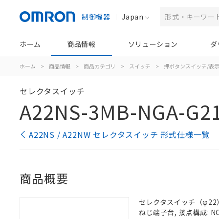
制御機器
Japan
ホーム
商品情報
ソリューション
ダ
ホーム
>
商品情報
>
商品カテゴリ
>
スイッチ
>
押ボタンスイッチ/表
セレクタスイッチ
A22NS-3MB-NGA-G2
A22NS / A22NW セレクタスイッチ 形式仕様一覧
商品概要
セレクタスイッチ（φ22）,
ねじ端子台, 接点構成: NC