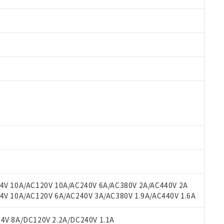
 RoHS指令（10物質）の非含有に対応した製品が提供可能な商品です
oHS指令（10物質）の非含有に対応した製品に切り替える予定のある
 RoHS指令（10物質）の非含有に非対応の商品で、対応品を出す予
 RoHS指令（10物質）の非含有の対応状況を調査中または確認中の
ンス料など無形物で、有害物質有無と関係のない商品です。
○×表
より、非含有部品としていたものが、含有品と判明した場合などやむ
みいただき、同意のうえご利用ください。
材料含有率が中国RoHSの基準値以下であることを示します。
材料含有率が中国RoHSの基準値を超えていることを示します。
、当社制御機器事業取扱商品の当社在庫状況および標準価格(税抜)
ら貴社製品のうち、外国為替および外国貿易法に定める商品（以下｢
質）：
V 10A/AC120V 10A/AC240V 6A/AC380V 2A/AC440V 2A
す。当社販売部門へお問い合わせください。
 水銀(Hg) 1000ppm以下、 カドミウム(Cd) 100ppm以下、
たは国外への提供する場合は、日本国政府の輸出許可(または役務取
 10A/AC120V 6A/AC240V 3A/AC380V 1.9A/AC440V 1.6A
000ppm以下、ポリ臭化ビフェニル類(PBB) 1000ppm以下、ポリ臭化ジフェニルエーテル類(P
事業取扱商品の中には、本サービスの対象外となる商品もあること
手続きをとります。
キシル) (DEHP)(別名：DOP) 1000ppm以下、フタル酸ブチルベンジル（BBP） 100
(GB/T26572)：
以下、フタル酸ジイソブチル (DIBP) 1000ppm以下
び標準価格照会結果は、記載している更新日時点での社内データに
物を破棄する場合は、完全に破砕するなど、違法に輸出されないよ
(水銀) : 1000ppm、 Cd(カドミウム) : 100ppm、
V 8A/DC120V 2.2A/DC240V 1.1A
業用監視および制御機器に対する適用除外項目は除く。