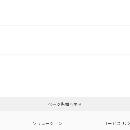
情報更新：2
情報更新：2
ードすることができます。
情報更新：
ログイン/会員登録
CCC認証
電波法
みください。
Yes
N/A
非含有証明書
※3
ページ先頭へ戻る
ダウンロードはこちら
型式承認
NK型式承認
ABS型式承認
韓国
（日本
（アメリカ
ソリューション
サービスサポ
舶規格）
船舶規格）
船舶規格）