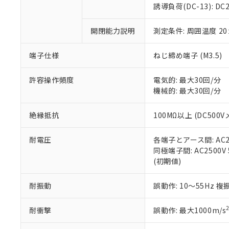
のであり、閲
ます。
Cr(Ⅵ)(六価クロム) : 
フタル酸エステル類の４
誘導負荷(DC-13): DC24
○
一定数以
DBP(フタル酸ジブチル) :
い。
当社は貴社製
DEHP(フタル酸ビス(2-エ
正式な納期状
置等に一切使
開閉能力説明
測定条件: 周囲温度 2
当社販売員に
※2 対応予定月
△
一定数に
当社は、貴社
オムロン制御
また当社は、
※2 環境保護使
在庫状況およ
部品在庫の切り替
たしません。
端子仕様
ねじ締め端子 (M3.5)
－
在庫なし
す。
「ｅ」：有害物質
機器販売
マイパーツ機
「10」：通常の
許容操作頻度
電気的: 最大30回/分
ている必要が
味します。
機械的: 最大30回/分
空
受注生産
お客様が当ウ
※3 非含有証明
「－」：未確認で
白
が、当社の製
絶縁抵抗
100MΩ以上 (DC500V
さい。
下記の非含有証明
※当社の共同
耐電圧
各端子とアース間: AC250
いる法人を指
EU RoHS指令（
同極端子間: AC2500V 5
51物質の非含有証
(初期値)
※本証明書は発行
また、RoHS指
混在することから
耐振動
誤動作: 10～55Hz 複
既に当社にて対応
り割愛しておりま
耐衝撃
誤動作: 最大1000m/s