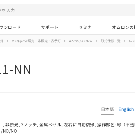
ウンロード
サポート
セミナ
オムロンの
示灯
>
φ22(φ25):照光・非照光・表示灯
>
A22NS / A22NW
>
形式仕様一覧
>
A22
11-NN
日本語
English
 非照光, 3ノッチ, 金属ベゼル, 左右に自動復帰, 操作部色: 緑（不透明）
/NO/NO