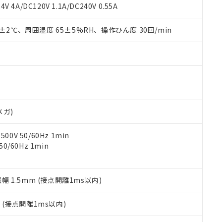
覧された時点での実際の在庫および標準価格とは異なる場合がある
1000ppm、 PBBs(ポリ臭化ビフェニル類) : 1000ppm、 PBDEs(ポリ臭化ジフェニルエーテル類
物質については閾値を超える意図的な使用がないことを確認しています。
V 4A/DC120V 1.1A/DC240V 0.55A
上の在庫あり
 1000ppm、 DIBP(フタル酸ジイソブチル) : 1000ppm、 BBP(フタル酸ブチルベンジル) :
品を、核兵器、ミサイル、化学兵器、生物兵器またはその他武器並
チルヘキシル)) : 1000ppm
況および標準価格はお客様のお取引先、またはお客様担当のオムロ
用いたしません。
0±2℃、周囲湿度 65±5%RH、操作ひん度 30回/min
ご相談ください。
は満たないが在庫あり
製品を第三者に販売する場合は、上記1、2および3の内容を当該第
機器販売店や当社販売拠点は「
販売ネットワーク
」をご確認くだ
販売先および販売に係わる関係者が違法に輸出するおそれがある場
用期限
び標準価格結果を当社の事前の承諾なく第三者に漏洩または開示し
え状況などにより、予定月が前後することがあります。
(最新の在庫状況については、お客様のお取引先、またはお客様担当
（10物質）のすべてが基準値以下であることを示します。
店・当社販売員にご確認ください)
能（部品リスト作成サービス）をご利用いただくには、I-Webメン
使用状況下において有害物質が外部に漏えいし、環境に深刻な影響を
あります。
機種、また在庫状況の情報を公開していない機種
ェブサイト上で当社にご登録された部品リストについて、当社およ
書ダウンロード
す。当社販売部門へお問い合わせください。
品・サービスに関するお客様との取引・商談に必要な範囲で利用す
合意する
キャンセル
メガ)
書をダウンロードすることができます。
利用者とは、
"個人情報の共同利用に関して"
の「1.共同利用者の
0V 50/60Hz 1min
します。
10物質）の非含有証明書
0/60Hz 1min
明書（当社基準）
日時点で非含有を証明するもので、過去に遡って非含有を証明するも
令のフタル酸エステル類４物質の対応では、対応完了までの期間は出
備考欄に対応日を記載しておりました。
振幅 1.5mm (接点開離1ms以内)
品への在庫切替を完了していることから、特段のことがない限り、20
す。
2
(接点開離1ms以内)