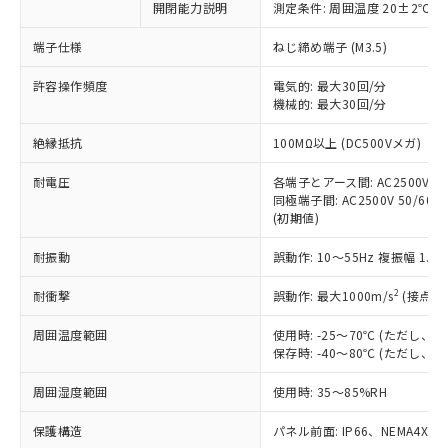
開閉能力説明
測定条件: 周囲温度 20±2℃、
対応予定なし：EU RoHS指令（10物質）の
以下の条件をお読みいただき、同意のうえ
非含有に非対応の商品で、対応品を出す予
ご利用ください。
端子仕様
ねじ締め端子 (M3.5)
定はありません。
調査・確認中：EU RoHS指令（10物質）の
本サービスは、当社制御機器事業取扱
許容操作頻度
電気的: 最大30回/分
※1 中国RoHS○×表
非含有の対応状況を調査中または確認中の
機械的: 最大30回/分
商品の当社在庫状況および標準価格
商品です。
(税抜)を提供させていただくもので
「○」：最大均質材料含有率が中国RoHSの
非該当品：ライセンス料など無形物で、有
絶縁抵抗
100MΩ以上 (DC500Vメガ)
す。
基準値以下であることを示します。
害物質有無と関係のない商品です。
当社制御機器事業取扱商品の中には、
「×」：最大均質材料含有率が中国RoHSの
仕入先様の事情により、非含有部品として
耐電圧
各端子とアース間: AC2500V 50/
本サービスの対象外となる商品もある
基準値を超えていることを示します。
いたものが、含有品と判明した場合などや
同極端子間: AC2500V 50/60Hz
当社は、これら貴社製品のうち、外国
ことをご了承ください。
「－」：未確認です。当社販売部門へお問
(初期値)
むを得ず変更することがあります。
為替および外国貿易法に定める商品
在庫状況および標準価格照会結果は、
い合わせください。
（以下｢規制貨物等」という）を輸出
記載している更新日時点での社内デー
耐振動
誤動作: 10～55Hz 複振幅 1.
*EU RoHS指令（10物質）：
または国外への提供する場合は、日本
記
タに基づき作成されるものであり、閲
説明
鉛(Pb) 1000ppm以下、 水銀(Hg) 1000ppm以下、 カド
*中国RoHS10物質の基準値 (GB/T26572)：
国政府の輸出許可(または役務取引許
号
覧された時点での実際の在庫および標
ミウム(Cd) 100ppm以下、
2
耐衝撃
誤動作: 最大1000m/s
(接点開
Pb(鉛) :1000ppm、 Hg(水銀) : 1000ppm、 Cd(カドミウ
可)を取得するなどの必要な手続きを
六価クロム(Cr(Ⅵ)) 1000ppm以下、ポリ臭化ビフェニル
ム) : 100ppm、
準価格とは異なる場合があることをご
類(PBB) 1000ppm以下、ポリ臭化ジフェニルエーテル類
Cr(Ⅵ)(六価クロム) : 1000ppm、 PBBs(ポリ臭化ビフェ
とります。
周囲温度範囲
使用時: -25～70℃ (ただし
了承ください。
(PBDE) 1000ppm以下、フタル酸ビス(2-エチルヘキシ
○
一定数以上の在庫あり
ニル類) : 1000ppm、 PBDEs(ポリ臭化ジフェニルエーテ
当社は規制貨物を破棄する場合は、完
保存時: -40～80℃ (ただし
ル) (DEHP)(別名：DOP) 1000ppm以下、フタル酸ブチ
正式な納期状況および標準価格はお客
ル類) : 1000ppm、
ルベンジル（BBP） 1000ppm以下、フタル酸ジブチル
全に破砕するなど、違法に輸出されな
DBP(フタル酸ジブチル) : 1000ppm、 DIBP(フタル酸ジ
様のお取引先、またはお客様担当のオ
（DBP） 1000ppm以下、フタル酸ジイソブチル
イソブチル) : 1000ppm、 BBP(フタル酸ブチルベンジ
△
一定数には満たないが在庫あり
周囲湿度範囲
使用時: 35～85%RH
いよう必要な手段を講じます。
ムロン制御機器販売店・当社販売員に
(DIBP) 1000ppm以下
ル) : 1000ppm、
当社は貴社製品を、核兵器、ミサイ
但し、RoHS指令で産業用監視および制御機器に対する
DEHP(フタル酸ビス(2-エチルヘキシル)) : 1000ppm
ご相談ください。
適用除外項目は除く。
保護構造
パネル前面: IP66、NEMA4X, N
ル、化学兵器、生物兵器またはその他
－
在庫なし(最新の在庫状況につ
オムロン制御機器販売店や当社販売拠
フタル酸エステル類の４物質については閾値を超える意