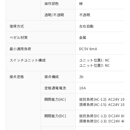
操作部色
緑
透明/不透明
不透明
復帰方式
左右自動
ベゼル材質
金属
最小適用負荷
DC5V 6mA
スイッチユニット構成
ユニット位置1: NC
ユニット位置3: NC
接点定格
接点構成
2b
※1 対応状況
定格通電電流
10A
対応済み：EU RoHS指令（10物質）の
開閉能力(AC)
抵抗負荷(AC-12): AC24V 10A/A
非含有に対応した製品が提供可能な商品で
誘導負荷(AC-15): AC24V 10A/AC
す。
対応予定：EU RoHS指令（10物質）の非含
開閉能力(DC)
抵抗負荷(DC-12): DC24V 8A/DC
ご利用条件
有に対応した製品に切り替える予定のある
誘導負荷(DC-13): DC24V 4A/DC
商品です。