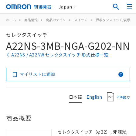
制御機器
Japan
ホーム
>
商品情報
>
商品カテゴリ
>
スイッチ
>
押ボタンスイッチ/表示灯
セレクタスイッチ
A22NS-3MB-NGA-G202-NN
A22NS / A22NW セレクタスイッチ 形式仕様一覧
マイリストに追加
日本語
English
PDF出力
商品概要
セレクタスイッチ（φ22）, 非照光,