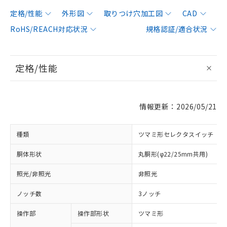
定格/性能
外形図
取りつけ穴加工図
CAD
RoHS/REACH対応状況
規格認証/適合状況
定格/性能
情報更新：2026/05/21
種類
ツマミ形セレクタスイッチ
胴体形状
丸胴形(φ22/25mm共用)
照光/非照光
非照光
ノッチ数
3ノッチ
操作部
操作部形状
ツマミ形