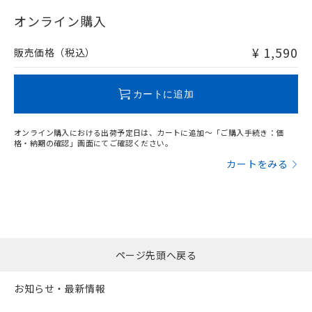
"対応済み"や非含有の記載がされた商品であっても、流通
在庫等で未対応品が混在する可能性があります。
オンライン購入
非含有品が必要な際は、弊社営業部門もしくは販売店へお
問い合わせください。
¥ 1,590
販売価格（税込）
この製品のRoHS/REACH対応状況ページへ
カートに追加
オンライン購入における出荷予定日は、カートに追加～「ご購入手続き：価
格・納期の確認」画面にてご確認ください。
カートをみる
ページ先頭へ戻る
お知らせ・最新情報