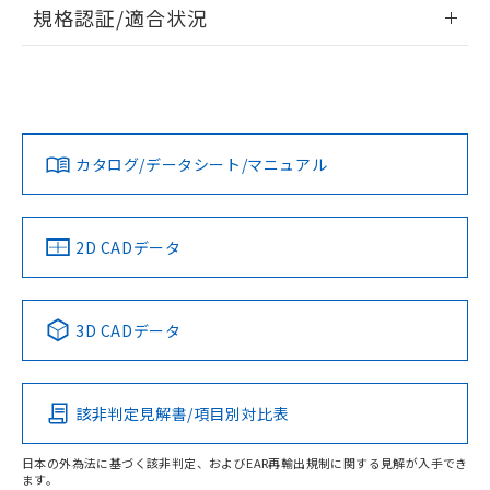
情報更新：2026/7/29
規格認証/適合状況
荷製品に未対応品が混在することから備考
欄に対応日を記載しておりました。
ログイン/会員登録
EU RoHS
注意事項・凡例
既に当社にて対応品への在庫切替を完了
UL認証
CSA認証
CEマーキング
していることから、特段のことがない限
Yes
Yes
Yes
り、2022年1月12日より割愛しておりま
対応状況
対応予定月
※1
※2
ダウンロードデータをご利用いただく前に、以下を必ずお読
す。
みください。
カタログ/データシート/マニュアル
対応済み
ソフトウェアの使用条件
LR型式承認
DNV型式承認
BV型式承認
KR型式承
（イギリス
（ノルウェー
（フランス
（韓国
船舶規格）
船舶規格）
船舶規格）
船舶規格
中国 RoHS
注意事項・凡例
2D CADデータ
No
No
No
No
中国 RoHS表
※1 ※2
3D CADデータ
この製品の規格認証/適合状況ページへ
Pb
Hg
Cd
Cr(VI)
その他の認証はこちらのページからご検索ください
該非判定見解書/項目別対比表
O
O
O
O
日本の外為法に基づく該非判定、およびEAR再輸出規制に関する見解が入手でき
ます。