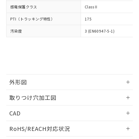
武器並びにこれらの製造装置等に一切
いては、お客様のお取引先、ま
図的な使用がないことを確認しています。
点は「
販売ネットワーク
」をご確認
感電保護クラス
Class II
※2 環境保護使用期限
使用いたしません。
たはお客様担当のオムロン制御
ください。
当社は、貴社製品を第三者に販売する
機器販売店・当社販売員にご確
在庫状況および標準価格結果を当社の
PTI（トラッキング特性）
175
※2 対応予定月
「ｅ」：有害物質（10物質）のすべてが基
場合は、上記1、2および3の内容を当
認ください)
事前の承諾なく第三者に漏洩または開
準値以下であることを示します。
該第三者に通知します。また当社は、
示しないようお願いします。
汚染度
3 (EN60947-5-1)
部品在庫の切り替え状況などにより、予定
「10」：通常の使用状況下において有害物
販売先および販売に係わる関係者が違
マイパーツ機能（部品リスト作成サー
空
受注生産機種、また在庫状況の
月が前後することがあります。
質が外部に漏えいし、環境に深刻な影響を
法に輸出するおそれがある場合は、取
ビス）をご利用いただくには、I-Web
白
情報を公開していない機種
及ぼさない年数を意味します。
り引きをいたしません。
メンバーズにご登録されている必要が
「－」：未確認です。当社販売部門へお問
あります。
い合わせください。
お客様が当ウェブサイト上で当社にご
※3 非含有証明書ダウンロード
登録された部品リストについて、当社
および当社の共同利用者が、当社の製
下記の非含有証明書をダウンロードするこ
外形図
品・サービスに関するお客様との取
とができます。
合意する
キャンセル
引・商談に必要な範囲で利用すること
情報更新：2026/05/21
をご了承ください。
取りつけ穴加工図
EU RoHS指令（10物質）の非含有証明書
※当社の共同利用者とは、
"個人情報
51物質の非含有証明書（当社基準）
情報更新：2026/05/21
の共同利用に関して"
の「1.共同利
CAD
※本証明書は発行日時点で非含有を証明す
用者の範囲」に記載されている法人を
るもので、過去に遡って非含有を証明する
指します。
ログイン/会員登録いただくと、CADデータをダウンロー
ものではありません。
RoHS/REACH対応状況
ドすることができます。
また、RoHS指令のフタル酸エステル類４
物質の対応では、対応完了までの期間は出