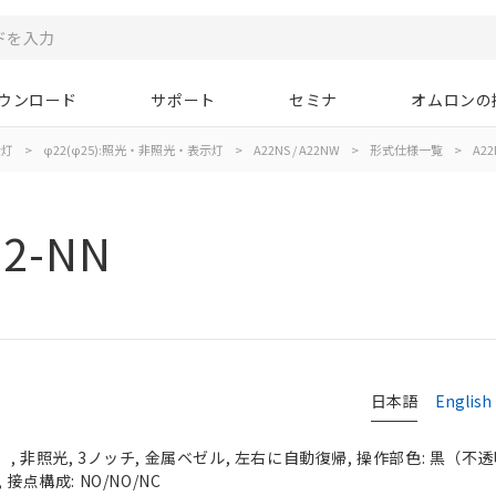
ウンロード
サポート
セミナ
オムロンの
示灯
>
φ22(φ25):照光・非照光・表示灯
>
A22NS / A22NW
>
形式仕様一覧
>
A22
12-NN
日本語
English
 非照光, 3ノッチ, 金属ベゼル, 左右に自動復帰, 操作部色: 黒（不透明）
接点構成: NO/NO/NC