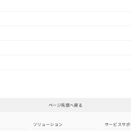
情報更新：2
情報更新：2
ードすることができます。
情報更新：
ログイン/会員登録
合状況については、「カスタマーサポートセンタ お客様相談室」または貴社
みください。
非含有証明書
※3
ページ先頭へ戻る
ダウンロードはこちら
ソリューション
サービスサポ