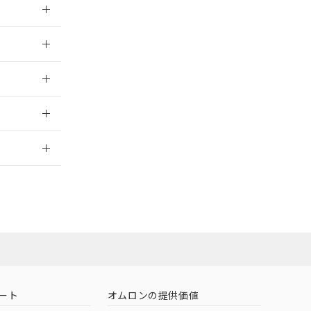
026/05/21
026/05/21
2026/7/29
担当オムロン
お問い合わせ
ート
オムロンの提供価値