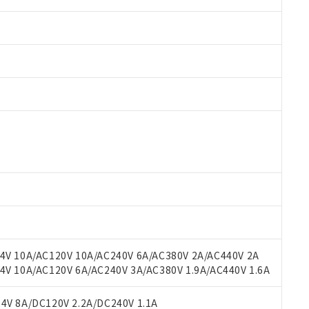
 RoHS指令（10物質）の非含有に対応した製品が提供可能な商品です
oHS指令（10物質）の非含有に対応した製品に切り替える予定のある
 RoHS指令（10物質）の非含有に非対応の商品で、対応品を出す予
 RoHS指令（10物質）の非含有の対応状況を調査中または確認中の
ンス料など無形物で、有害物質有無と関係のない商品です。
○×表
より、非含有部品としていたものが、含有品と判明した場合などやむ
みいただき、同意のうえご利用ください。
材料含有率が中国RoHSの基準値以下であることを示します。
材料含有率が中国RoHSの基準値を超えていることを示します。
、当社制御機器事業取扱商品の当社在庫状況および標準価格(税抜)
ら貴社製品のうち、外国為替および外国貿易法に定める商品（以下｢
質）：
V 10A/AC120V 10A/AC240V 6A/AC380V 2A/AC440V 2A
す。当社販売部門へお問い合わせください。
 水銀(Hg) 1000ppm以下、 カドミウム(Cd) 100ppm以下、
たは国外への提供する場合は、日本国政府の輸出許可(または役務取
 10A/AC120V 6A/AC240V 3A/AC380V 1.9A/AC440V 1.6A
000ppm以下、ポリ臭化ビフェニル類(PBB) 1000ppm以下、ポリ臭化ジフェニルエーテル類(P
事業取扱商品の中には、本サービスの対象外となる商品もあること
手続きをとります。
キシル) (DEHP)(別名：DOP) 1000ppm以下、フタル酸ブチルベンジル（BBP） 100
(GB/T26572)：
以下、フタル酸ジイソブチル (DIBP) 1000ppm以下
び標準価格照会結果は、記載している更新日時点での社内データに
物を破棄する場合は、完全に破砕するなど、違法に輸出されないよ
(水銀) : 1000ppm、 Cd(カドミウム) : 100ppm、
V 8A/DC120V 2.2A/DC240V 1.1A
業用監視および制御機器に対する適用除外項目は除く。