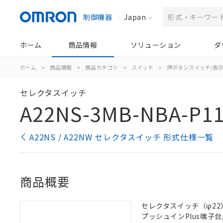
制御機器
Japan
ホーム
商品情報
ソリューション
ダ
ホーム
>
商品情報
>
商品カテゴリ
>
スイッチ
>
押ボタンスイッチ/表
セレクタスイッチ
A22NS-3MB-NBA-P1
A22NS / A22NW セレクタスイッチ 形式仕様一覧
商品概要
セレクタスイッチ（φ22）,
プッシュインPlus端子台, 