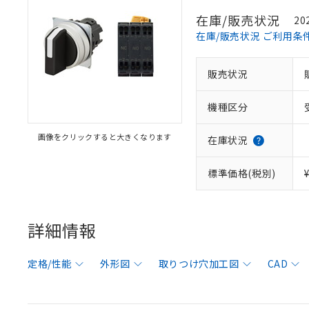
在庫/販売状況
20
在庫/販売状況 ご利用条
販売状況
機種区分
画像をクリックすると大きくなります
在庫状況
標準価格(税別)
詳細情報
定格/性能
外形図
取りつけ穴加工図
CAD