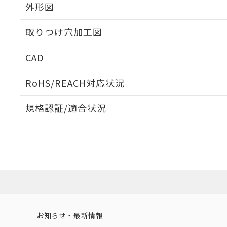
外形図
取りつけ穴加工図
CAD
ログイン/会員登録いただくと、CADデータをダウンロ
RoHS/REACH対応状況
規格認証/適合状況
EU RoHS
注意事項・凡例
A22NS-3MB-NBA-P112-NNについての規格認証/適
営業員または販売店にお問い合わせください。
ダウンロードデータをご利用いただく前に、以下を必ずお読
対応状況
対応予定月
※1
※2
ソフトウェアの使用条件
対応済み
お知らせ・最新情報
中国 RoHS
注意事項・凡例