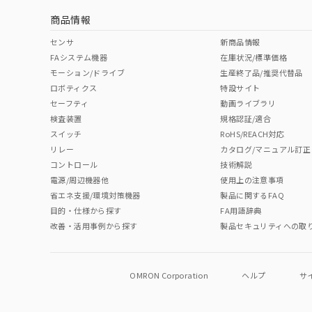
商品情報
中国 RoHS表
※1 ※2
センサ
新商品情報
FAシステム機器
在庫状況/標準価格
Pb
Hg
Cd
Cr(V
モーション/ドライブ
生産終了品/推奨代替品
ロボティクス
特設サイト
セーフティ
動画ライブラリ
検査装置
規格認証/適合
O
O
O
O
スイッチ
RoHS/REACH対応
リレー
カタログ/マニュアル訂正
コントロール
技術解説
"対応済み"や非含有の記載がされた商品であっても、流通
電源/周辺機器他
使用上の注意事項
非含有品が必要な際は、弊社営業部門もしくは販売店へお
省エネ支援/環境対策機器
製品に関するFAQ
目的・仕様から探す
FA用語辞典
改善・活用事例から探す
製品セキュリティへの取
OMRON Corporation
ヘルプ
サ