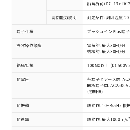
のであり、閲
ます。
Cr(Ⅵ)(六価クロム) : 
フタル酸エステル類の４
誘導負荷(DC-13): DC24
○
一定数以
DBP(フタル酸ジブチル) :
い。
当社は貴社製
DEHP(フタル酸ビス(2-エ
正式な納期状
置等に一切使
開閉能力説明
測定条件: 周囲温度 2
当社販売員に
※2 対応予定月
△
一定数に
当社は、貴社
オムロン制御
また当社は、
※2 環境保護使
在庫状況およ
部品在庫の切り替
たしません。
端子仕様
プッシュインPlus端
－
在庫なし
す。
「ｅ」：有害物質
機器販売
マイパーツ機
「10」：通常の
許容操作頻度
電気的: 最大30回/分
ている必要が
味します。
機械的: 最大30回/分
空
受注生産
お客様が当ウ
※3 非含有証明
「－」：未確認で
白
が、当社の製
絶縁抵抗
100MΩ以上 (DC500V
さい。
下記の非含有証明
※当社の共同
耐電圧
各端子とアース間: AC250
いる法人を指
EU RoHS指令（
同極端子間: AC2500V 5
51物質の非含有証
(初期値)
※本証明書は発行
また、RoHS指
混在することから
耐振動
誤動作: 10～55Hz 複
既に当社にて対応
り割愛しておりま
耐衝撃
誤動作: 最大1000m/s