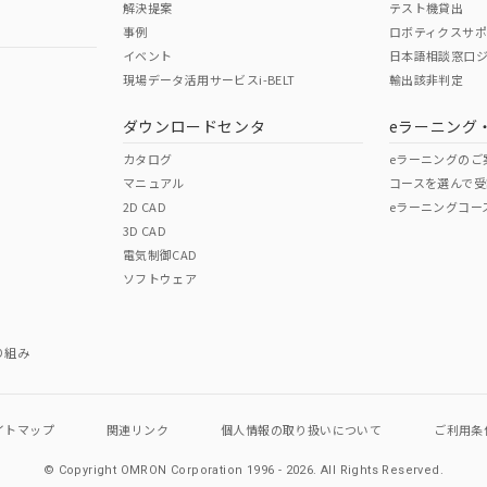
解決提案
テスト機貸出
事例
ロボティクスサ
イベント
日本語相談窓口
現場データ活用サービスi-BELT
輸出該非判定
I)
PBBs
PBDEs
DBP
ダウンロードセンタ
eラーニング
カタログ
eラーニングのご
マニュアル
コースを選んで受
O
O
O
2D CAD
eラーニングコー
3D CAD
電気制御CAD
在庫等で未対応品が混在する可能性があります。
ソフトウェア
問い合わせください。
この製品のRoHS/REACH対応
り組み
イトマップ
関連リンク
個人情報の
取り扱いについて
ご利用条
© Copyright OMRON Corporation 1996 - 2026.
All Rights Reserved.