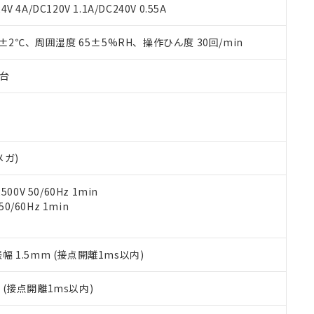
覧された時点での実際の在庫および標準価格とは異なる場合がある
1000ppm、 PBBs(ポリ臭化ビフェニル類) : 1000ppm、 PBDEs(ポリ臭化ジフェニルエーテル類
物質については閾値を超える意図的な使用がないことを確認しています。
V 4A/DC120V 1.1A/DC240V 0.55A
上の在庫あり
 1000ppm、 DIBP(フタル酸ジイソブチル) : 1000ppm、 BBP(フタル酸ブチルベンジル) :
品を、核兵器、ミサイル、化学兵器、生物兵器またはその他武器並
チルヘキシル)) : 1000ppm
況および標準価格はお客様のお取引先、またはお客様担当のオムロ
用いたしません。
0±2℃、周囲湿度 65±5%RH、操作ひん度 30回/min
ご相談ください。
は満たないが在庫あり
製品を第三者に販売する場合は、上記1、2および3の内容を当該第
機器販売店や当社販売拠点は「
販売ネットワーク
」をご確認くだ
販売先および販売に係わる関係者が違法に輸出するおそれがある場
用期限
び標準価格結果を当社の事前の承諾なく第三者に漏洩または開示し
え状況などにより、予定月が前後することがあります。
子台
(最新の在庫状況については、お客様のお取引先、またはお客様担当
（10物質）のすべてが基準値以下であることを示します。
店・当社販売員にご確認ください)
能（部品リスト作成サービス）をご利用いただくには、I-Webメン
使用状況下において有害物質が外部に漏えいし、環境に深刻な影響を
あります。
機種、また在庫状況の情報を公開していない機種
ェブサイト上で当社にご登録された部品リストについて、当社およ
書ダウンロード
す。当社販売部門へお問い合わせください。
品・サービスに関するお客様との取引・商談に必要な範囲で利用す
合意する
キャンセル
メガ)
書をダウンロードすることができます。
利用者とは、
"個人情報の共同利用に関して"
の「1.共同利用者の
0V 50/60Hz 1min
します。
10物質）の非含有証明書
0/60Hz 1min
明書（当社基準）
日時点で非含有を証明するもので、過去に遡って非含有を証明するも
令のフタル酸エステル類４物質の対応では、対応完了までの期間は出
備考欄に対応日を記載しておりました。
振幅 1.5mm (接点開離1ms以内)
品への在庫切替を完了していることから、特段のことがない限り、20
す。
2
(接点開離1ms以内)