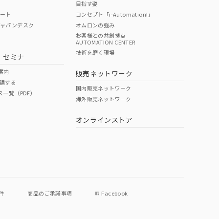
目指す姿
ポート
コンセプト「i-Automation!」
ジャパンデスク
オムロンの強み
お客様との共創拠点
AUTOMATION CENTER
DIBP
BBP
DEHP
環境保護
技術を磨く現場
・セミナ
使用期限
案内
販売ネットワーク
講する
O
O
O
e
国内販売ネットワーク
ス一覧（PDF）
海外販売ネットワーク
オンラインストア
状況ページへ
件
商品のご承諾事項
Facebook