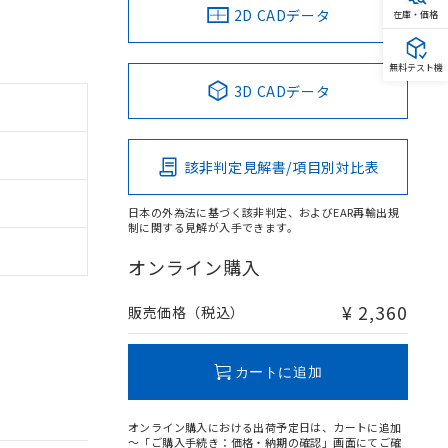
2D CADデータ
在庫・価格
無料テスト機
3D CADデータ
該非判定見解書/項目別対比表
日本の外為法に基づく該非判定、およびEAR再輸出規
制に関する見解が入手できます。
オンライン購入
¥ 2,360
販売価格（税込）
カートに追加
オンライン購入における出荷予定日は、カートに追加
～「ご購入手続き：価格・納期の確認」画面にてご確