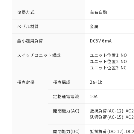
復帰方式
左右自動
ベゼル材質
金属
最小適用負荷
DC5V 6mA
※1 対応状況
スイッチユニット構成
ユニット位置1: NO
対応済み：EU
ユニット位置2: NO
対応予定：EU R
ユニット位置3: NC
対応予定なし：EU
調査・確認中：EU
ご利用条件
接点定格
接点構成
2a+1b
非該当品：ライセ
※1 中国RoHS
仕入先様の事情に
定格通電電流
10A
があります。
以下の条件をお読
「○」：最大均質
「×」：最大均質
本サービスは
当社は、これ
*EU RoHS指令（10物
開閉能力(AC)
抵抗負荷(AC-12): AC24
「－」：未確認で
鉛(Pb) 1000ppm以下、
くものです。
う）を輸出ま
誘導負荷(AC-15): AC24V
記
説明
六価クロム(Cr(Ⅵ)) 1
当社制御機器
などの必要な
フタル酸ビス(2-エチルヘ
号
*中国RoHS10物質の基準値 
ル（DBP） 1000ppm
在庫状況およ
当社は規制貨
Pb(鉛) :1000ppm、 Hg
開閉能力(DC)
抵抗負荷(DC-12): DC24
但し、RoHS指令で産