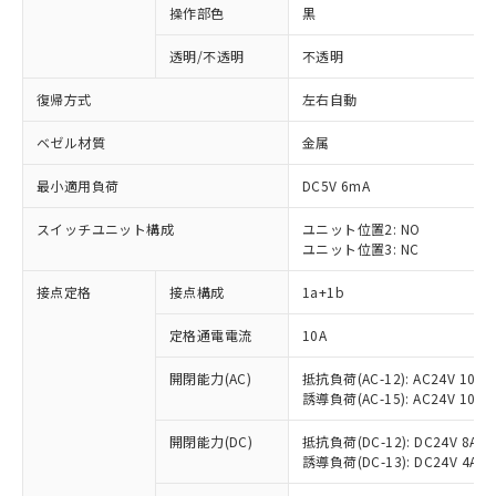
操作部色
黒
透明/不透明
不透明
復帰方式
左右自動
ベゼル材質
金属
最小適用負荷
DC5V 6mA
スイッチユニット構成
ユニット位置2: NO
ユニット位置3: NC
接点定格
接点構成
1a+1b
定格通電電流
10A
開閉能力(AC)
抵抗負荷(AC-12): AC24V 10A/A
誘導負荷(AC-15): AC24V 10A/AC
※1 対応状況
開閉能力(DC)
抵抗負荷(DC-12): DC24V 8A/DC
誘導負荷(DC-13): DC24V 4A/DC
対応済み：EU RoHS指令（10物質）の