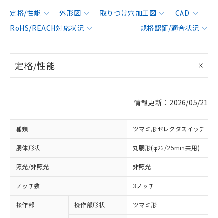
定格/性能
外形図
取りつけ穴加工図
CAD
RoHS/REACH対応状況
規格認証/適合状況
定格/性能
情報更新：2026/05/21
種類
ツマミ形セレクタスイッチ
胴体形状
丸胴形(φ22/25mm共用)
照光/非照光
非照光
ノッチ数
3ノッチ
操作部
操作部形状
ツマミ形