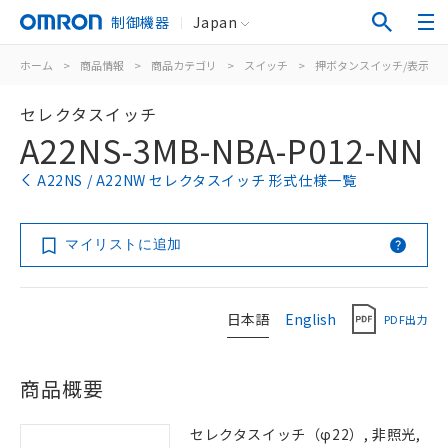
制御機器
Japan
ホーム
>
商品情報
>
商品カテゴリ
>
スイッチ
>
押ボタンスイッチ/表示灯
セレクタスイッチ
A22NS-3MB-NBA-P012-NN
A22NS / A22NW セレクタスイッチ 形式仕様一覧
マイリストに追加
日本語
English
PDF出力
商品概要
セレクタスイッチ（φ22）, 非照光,