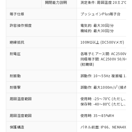
非含有に対応した製品が提供可能な商品で
開閉能力説明
測定条件: 周囲温度 20±2℃、
す。
端子仕様
プッシュインPlus端子台
対応予定：EU RoHS指令（10物質）の非含
ご利用条件
有に対応した製品に切り替える予定のある
許容操作頻度
電気的: 最大30回/分
商品です。
機械的: 最大30回/分
対応予定なし：EU RoHS指令（10物質）の
以下の条件をお読みいただき、同意のうえ
非含有に非対応の商品で、対応品を出す予
絶縁抵抗
100MΩ以上 (DC500Vメガ)
ご利用ください。
定はありません。
調査・確認中：EU RoHS指令（10物質）の
耐電圧
各端子とアース間: AC2500V 50/
本サービスは、当社制御機器事業取扱
※1 中国RoHS○×表
非含有の対応状況を調査中または確認中の
同極端子間: AC2500V 50/60Hz
商品の当社在庫状況および標準価格
商品です。
(初期値)
(税抜)を提供させていただくもので
「○」：最大均質材料含有率が中国RoHSの
非該当品：ライセンス料など無形物で、有
す。
基準値以下であることを示します。
耐振動
誤動作: 10～55Hz 複振幅 1.
害物質有無と関係のない商品です。
当社制御機器事業取扱商品の中には、
「×」：最大均質材料含有率が中国RoHSの
仕入先様の事情により、非含有部品として
本サービスの対象外となる商品もある
2
耐衝撃
誤動作: 最大1000m/s
(接点開
基準値を超えていることを示します。
いたものが、含有品と判明した場合などや
当社は、これら貴社製品のうち、外国
ことをご了承ください。
「－」：未確認です。当社販売部門へお問
むを得ず変更することがあります。
為替および外国貿易法に定める商品
在庫状況および標準価格照会結果は、
周囲温度範囲
使用時: -25～70℃ (ただし
い合わせください。
（以下｢規制貨物等」という）を輸出
記載している更新日時点での社内デー
保存時: -40～80℃ (ただし
*EU RoHS指令（10物質）：
または国外への提供する場合は、日本
記
タに基づき作成されるものであり、閲
説明
鉛(Pb) 1000ppm以下、 水銀(Hg) 1000ppm以下、 カド
*中国RoHS10物質の基準値 (GB/T26572)：
国政府の輸出許可(または役務取引許
周囲湿度範囲
使用時: 35～85%RH
号
覧された時点での実際の在庫および標
ミウム(Cd) 100ppm以下、
Pb(鉛) :1000ppm、 Hg(水銀) : 1000ppm、 Cd(カドミウ
可)を取得するなどの必要な手続きを
六価クロム(Cr(Ⅵ)) 1000ppm以下、ポリ臭化ビフェニル
ム) : 100ppm、
準価格とは異なる場合があることをご
類(PBB) 1000ppm以下、ポリ臭化ジフェニルエーテル類
Cr(Ⅵ)(六価クロム) : 1000ppm、 PBBs(ポリ臭化ビフェ
保護構造
とります。
パネル前面: IP66、NEMA4X, N
了承ください。
(PBDE) 1000ppm以下、フタル酸ビス(2-エチルヘキシ
○
一定数以上の在庫あり
ニル類) : 1000ppm、 PBDEs(ポリ臭化ジフェニルエーテ