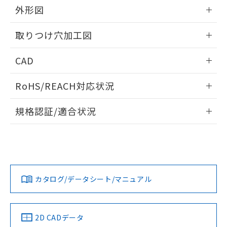
の共同利用に関して"
の「1.共同利
外形図
※本証明書は発行日時点で非含有を証明す
用者の範囲」に記載されている法人を
るもので、過去に遡って非含有を証明する
指します。
情報更新：2026/05/21
ものではありません。
取りつけ穴加工図
また、RoHS指令のフタル酸エステル類４
物質の対応では、対応完了までの期間は出
情報更新：2026/05/21
CAD
荷製品に未対応品が混在することから備考
欄に対応日を記載しておりました。
ログイン/会員登録いただくと、CADデータをダウンロー
既に当社にて対応品への在庫切替を完了
RoHS/REACH対応状況
ドすることができます。
していることから、特段のことがない限
情報更新：2026/7/29
り、2022年1月12日より割愛しておりま
規格認証/適合状況
す。
ログイン/会員登録
EU RoHS
注意事項・凡例
A22NS-3MB-NBA-P012-NNについての規格認証/適合状況に
ついては、「カスタマーサポートセンタ お客様相談室」また
は貴社担当オムロン営業員または販売店にお問い合わせくだ
対応状況
対応予定月
※1
※2
さい。
ダウンロードデータをご利用いただく前に、以下を必ずお読
みください。
カタログ/データシート/マニュアル
対応済み
ソフトウェアの使用条件
お問い合わせ
中国 RoHS
注意事項・凡例
2D CADデータ