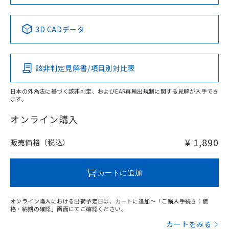
中国 RoHS表
※1 ※2
3D CADデータ
Pb
Hg
Cd
Cr(VI)
該非判定見解書/項目別対比表
O
O
O
O
日本の外為法に基づく該非判定、およびEAR再輸出規制に関する見解が入手でき
ます。
"対応済み"や非含有の記載がされた商品であっても、流通
在庫等で未対応品が混在する可能性があります。
オンライン購入
非含有品が必要な際は、弊社営業部門もしくは販売店へお
問い合わせください。
¥ 1,890
販売価格（税込）
この製品のRoHS/REACH対応状況ページへ
カートに追加
オンライン購入における出荷予定日は、カートに追加～「ご購入手続き：価
格・納期の確認」画面にてご確認ください。
カートをみる