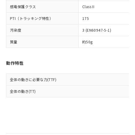
当社は規制貨物を破棄する場合は、完
ル) (DEHP)(別名：DOP) 1000ppm以下、フタル酸ブチ
正式な納期状況および標準価格はお客
ル類) : 1000ppm、
感電保護クラス
Class II
ルベンジル（BBP） 1000ppm以下、フタル酸ジブチル
全に破砕するなど、違法に輸出されな
DBP(フタル酸ジブチル) : 1000ppm、 DIBP(フタル酸ジ
様のお取引先、またはお客様担当のオ
（DBP） 1000ppm以下、フタル酸ジイソブチル
イソブチル) : 1000ppm、 BBP(フタル酸ブチルベンジ
△
一定数には満たないが在庫あり
いよう必要な手段を講じます。
ムロン制御機器販売店・当社販売員に
(DIBP) 1000ppm以下
ル) : 1000ppm、
PTI（トラッキング特性）
175
当社は貴社製品を、核兵器、ミサイ
但し、RoHS指令で産業用監視および制御機器に対する
DEHP(フタル酸ビス(2-エチルヘキシル)) : 1000ppm
ご相談ください。
適用除外項目は除く。
ル、化学兵器、生物兵器またはその他
－
在庫なし(最新の在庫状況につ
オムロン制御機器販売店や当社販売拠
フタル酸エステル類の４物質については閾値を超える意
汚染度
3 (EN60947-5-1)
武器並びにこれらの製造装置等に一切
いては、お客様のお取引先、ま
図的な使用がないことを確認しています。
点は「
販売ネットワーク
」をご確認
※2 環境保護使用期限
使用いたしません。
たはお客様担当のオムロン制御
ください。
質量
約50g
当社は、貴社製品を第三者に販売する
機器販売店・当社販売員にご確
在庫状況および標準価格結果を当社の
※2 対応予定月
「ｅ」：有害物質（10物質）のすべてが基
場合は、上記1、2および3の内容を当
認ください)
事前の承諾なく第三者に漏洩または開
準値以下であることを示します。
該第三者に通知します。また当社は、
示しないようお願いします。
動作特性
部品在庫の切り替え状況などにより、予定
「10」：通常の使用状況下において有害物
販売先および販売に係わる関係者が違
マイパーツ機能（部品リスト作成サー
空
受注生産機種、また在庫状況の
月が前後することがあります。
質が外部に漏えいし、環境に深刻な影響を
法に輸出するおそれがある場合は、取
ビス）をご利用いただくには、I-Web
白
情報を公開していない機種
及ぼさない年数を意味します。
り引きをいたしません。
メンバーズにご登録されている必要が
全体の動きに必要な力(TTF)
「－」：未確認です。当社販売部門へお問
あります。
い合わせください。
全体の動き(TT)
お客様が当ウェブサイト上で当社にご
※3 非含有証明書ダウンロード
登録された部品リストについて、当社
および当社の共同利用者が、当社の製
下記の非含有証明書をダウンロードするこ
品・サービスに関するお客様との取
とができます。
合意する
キャンセル
引・商談に必要な範囲で利用すること
をご了承ください。
EU RoHS指令（10物質）の非含有証明書
※当社の共同利用者とは、
"個人情報
51物質の非含有証明書（当社基準）