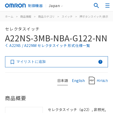
制御機器
Japan
ホーム
>
商品情報
>
商品カテゴリ
>
スイッチ
>
押ボタンスイッチ/表示灯
セレクタスイッチ
A22NS-3MB-NBA-G122-NN
A22NS / A22NW セレクタスイッチ 形式仕様一覧
マイリストに追加
日本語
English
PDF出力
商品概要
セレクタスイッチ（φ22）, 非照光,