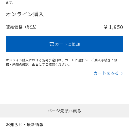
ます。
"対応済み"や非含有の記載がされた商品であっても、流通
在庫等で未対応品が混在する可能性があります。
オンライン購入
非含有品が必要な際は、弊社営業部門もしくは販売店へお
問い合わせください。
¥ 1,950
販売価格（税込）
この製品のRoHS/REACH対応状況ページへ
カートに追加
オンライン購入における出荷予定日は、カートに追加～「ご購入手続き：価
格・納期の確認」画面にてご確認ください。
カートをみる
ページ先頭へ戻る
お知らせ・最新情報