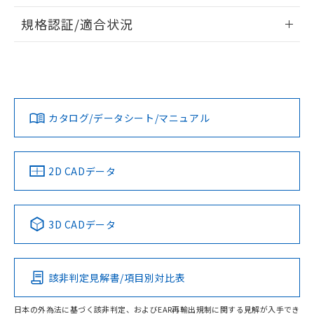
物質の対応では、対応完了までの期間は出
情報更新：2026/7/29
荷製品に未対応品が混在することから備考
規格認証/適合状況
欄に対応日を記載しておりました。
ログイン/会員登録
EU RoHS
注意事項・凡例
既に当社にて対応品への在庫切替を完了
UL認証
CSA認証
CEマーキング
していることから、特段のことがない限
り、2022年1月12日より割愛しておりま
Yes
Yes
Yes
対応状況
対応予定月
※1
※2
す。
ダウンロードデータをご利用いただく前に、以下を必ずお読
みください。
カタログ/データシート/マニュアル
対応済み
ソフトウェアの使用条件
LR型式承認
DNV型式承認
BV型式承認
KR型式承
（イギリス
（ノルウェー
（フランス
（韓国
船舶規格）
船舶規格）
船舶規格）
船舶規格
中国 RoHS
注意事項・凡例
2D CADデータ
No
No
No
No
中国 RoHS表
※1 ※2
3D CADデータ
この製品の規格認証/適合状況ページへ
Pb
Hg
Cd
Cr(VI)
その他の認証はこちらのページからご検索ください
該非判定見解書/項目別対比表
O
O
O
O
日本の外為法に基づく該非判定、およびEAR再輸出規制に関する見解が入手でき