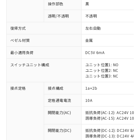
操作部色
黒
透明/不透明
不透明
復帰方式
左右自動
ベゼル材質
金属
最小適用負荷
DC5V 6mA
スイッチユニット構成
ユニット位置1: NO
ユニット位置2: NC
ユニット位置3: NC
接点定格
接点構成
1a+2b
※1 対応状況
定格通電電流
10A
対応済み：EU RoHS指令（10物質）の
開閉能力(AC)
抵抗負荷(AC-12): AC24V 10A/A
非含有に対応した製品が提供可能な商品で
誘導負荷(AC-15): AC24V 10A/AC
す。
対応予定：EU RoHS指令（10物質）の非含
開閉能力(DC)
抵抗負荷(DC-12): DC24V 8A/DC
ご利用条件
有に対応した製品に切り替える予定のある
誘導負荷(DC-13): DC24V 4A/DC
商品です。