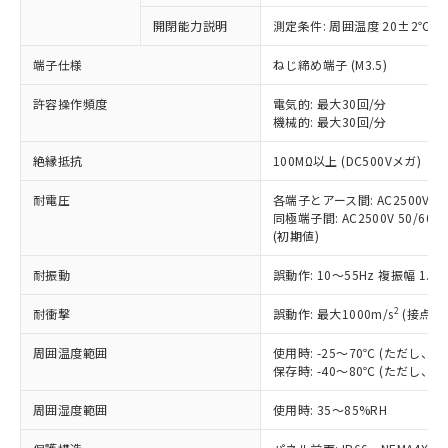
対応予定なし：EU RoHS指令（10物質）の
開閉能力説明
測定条件: 周囲温度 20±2℃、
以下の条件をお読みいただき、同意のうえ
非含有に非対応の商品で、対応品を出す予
ご利用ください。
定はありません。
端子仕様
ねじ締め端子 (M3.5)
調査・確認中：EU RoHS指令（10物質）の
本サービスは、当社制御機器事業取扱
※1 中国RoHS○×表
非含有の対応状況を調査中または確認中の
許容操作頻度
電気的: 最大30回/分
商品の当社在庫状況および標準価格
機械的: 最大30回/分
商品です。
(税抜)を提供させていただくもので
「○」：最大均質材料含有率が中国RoHSの
非該当品：ライセンス料など無形物で、有
す。
絶縁抵抗
100MΩ以上 (DC500Vメガ)
基準値以下であることを示します。
害物質有無と関係のない商品です。
当社制御機器事業取扱商品の中には、
「×」：最大均質材料含有率が中国RoHSの
仕入先様の事情により、非含有部品として
本サービスの対象外となる商品もある
耐電圧
各端子とアース間: AC2500V 50/
基準値を超えていることを示します。
いたものが、含有品と判明した場合などや
当社は、これら貴社製品のうち、外国
同極端子間: AC2500V 50/60Hz
ことをご了承ください。
「－」：未確認です。当社販売部門へお問
むを得ず変更することがあります。
為替および外国貿易法に定める商品
(初期値)
在庫状況および標準価格照会結果は、
い合わせください。
（以下｢規制貨物等」という）を輸出
記載している更新日時点での社内デー
*EU RoHS指令（10物質）：
耐振動
誤動作: 10～55Hz 複振幅 1.
または国外への提供する場合は、日本
記
タに基づき作成されるものであり、閲
説明
鉛(Pb) 1000ppm以下、 水銀(Hg) 1000ppm以下、 カド
*中国RoHS10物質の基準値 (GB/T26572)：
国政府の輸出許可(または役務取引許
号
覧された時点での実際の在庫および標
ミウム(Cd) 100ppm以下、
Pb(鉛) :1000ppm、 Hg(水銀) : 1000ppm、 Cd(カドミウ
2
耐衝撃
誤動作: 最大1000m/s
(接点開
可)を取得するなどの必要な手続きを
六価クロム(Cr(Ⅵ)) 1000ppm以下、ポリ臭化ビフェニル
ム) : 100ppm、
準価格とは異なる場合があることをご
類(PBB) 1000ppm以下、ポリ臭化ジフェニルエーテル類
Cr(Ⅵ)(六価クロム) : 1000ppm、 PBBs(ポリ臭化ビフェ
とります。
了承ください。
(PBDE) 1000ppm以下、フタル酸ビス(2-エチルヘキシ
○
一定数以上の在庫あり
ニル類) : 1000ppm、 PBDEs(ポリ臭化ジフェニルエーテ
周囲温度範囲
使用時: -25～70℃ (ただし
当社は規制貨物を破棄する場合は、完
ル) (DEHP)(別名：DOP) 1000ppm以下、フタル酸ブチ
正式な納期状況および標準価格はお客
ル類) : 1000ppm、
保存時: -40～80℃ (ただし
ルベンジル（BBP） 1000ppm以下、フタル酸ジブチル
全に破砕するなど、違法に輸出されな
DBP(フタル酸ジブチル) : 1000ppm、 DIBP(フタル酸ジ
様のお取引先、またはお客様担当のオ
（DBP） 1000ppm以下、フタル酸ジイソブチル
イソブチル) : 1000ppm、 BBP(フタル酸ブチルベンジ
△
一定数には満たないが在庫あり
いよう必要な手段を講じます。
ムロン制御機器販売店・当社販売員に
(DIBP) 1000ppm以下
周囲湿度範囲
使用時: 35～85%RH
ル) : 1000ppm、
当社は貴社製品を、核兵器、ミサイ
但し、RoHS指令で産業用監視および制御機器に対する
DEHP(フタル酸ビス(2-エチルヘキシル)) : 1000ppm
ご相談ください。
適用除外項目は除く。
ル、化学兵器、生物兵器またはその他
－
在庫なし(最新の在庫状況につ