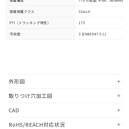
保護構造
パネル前面: IP66、NEMA4X, N
オムロン制御機器販売店や当社販売拠
フタル酸エステル類の４物質については閾値を超える意
武器並びにこれらの製造装置等に一切
いては、お客様のお取引先、ま
図的な使用がないことを確認しています。
点は「
販売ネットワーク
」をご確認
※2 環境保護使用期限
使用いたしません。
感電保護クラス
Class II
たはお客様担当のオムロン制御
ください。
当社は、貴社製品を第三者に販売する
機器販売店・当社販売員にご確
在庫状況および標準価格結果を当社の
※2 対応予定月
「ｅ」：有害物質（10物質）のすべてが基
PTI（トラッキング特性）
175
場合は、上記1、2および3の内容を当
認ください)
事前の承諾なく第三者に漏洩または開
準値以下であることを示します。
該第三者に通知します。また当社は、
示しないようお願いします。
汚染度
3 (EN60947-5-1)
部品在庫の切り替え状況などにより、予定
「10」：通常の使用状況下において有害物
販売先および販売に係わる関係者が違
マイパーツ機能（部品リスト作成サー
空
受注生産機種、また在庫状況の
月が前後することがあります。
質が外部に漏えいし、環境に深刻な影響を
法に輸出するおそれがある場合は、取
ビス）をご利用いただくには、I-Web
白
情報を公開していない機種
及ぼさない年数を意味します。
り引きをいたしません。
メンバーズにご登録されている必要が
「－」：未確認です。当社販売部門へお問
あります。
い合わせください。
お客様が当ウェブサイト上で当社にご
※3 非含有証明書ダウンロード
登録された部品リストについて、当社
および当社の共同利用者が、当社の製
下記の非含有証明書をダウンロードするこ
品・サービスに関するお客様との取
外形図
とができます。
合意する
キャンセル
引・商談に必要な範囲で利用すること
をご了承ください。
情報更新：2026/05/21
取りつけ穴加工図
EU RoHS指令（10物質）の非含有証明書
※当社の共同利用者とは、
"個人情報
51物質の非含有証明書（当社基準）
の共同利用に関して"
の「1.共同利
情報更新：2026/05/21
※本証明書は発行日時点で非含有を証明す
CAD
用者の範囲」に記載されている法人を
るもので、過去に遡って非含有を証明する
指します。
ものではありません。
ログイン/会員登録いただくと、CADデータをダウンロー
RoHS/REACH対応状況
また、RoHS指令のフタル酸エステル類４
ドすることができます。