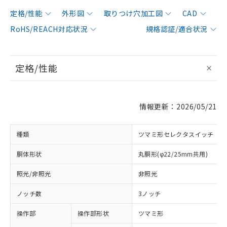
定格/性能
外形図
取りつけ穴加工図
CAD
RoHS/REACH対応状況
規格認証/適合状況
定格/性能
情報更新：2026/05/21
種類
ツマミ形セレクタスイッチ
胴体形状
丸胴形(φ22/25mm共用)
照光/非照光
非照光
ノッチ数
3ノッチ
操作部
操作部形状
ツマミ形