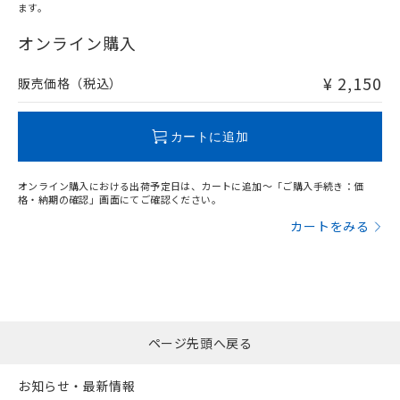
ます。
"対応済み"や非含有の記載がされた商品であっても、流通
在庫等で未対応品が混在する可能性があります。
オンライン購入
非含有品が必要な際は、弊社営業部門もしくは販売店へお
問い合わせください。
¥ 2,150
販売価格（税込）
この製品のRoHS/REACH対応状況ページへ
カートに追加
オンライン購入における出荷予定日は、カートに追加～「ご購入手続き：価
格・納期の確認」画面にてご確認ください。
カートをみる
ページ先頭へ戻る
お知らせ・最新情報