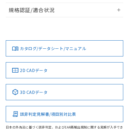
物質の対応では、対応完了までの期間は出
情報更新：2026/7/29
荷製品に未対応品が混在することから備考
規格認証/適合状況
欄に対応日を記載しておりました。
ログイン/会員登録
EU RoHS
注意事項・凡例
A22NS-3BR-NGA-P221-NNについての規格認証/適合状況に
既に当社にて対応品への在庫切替を完了
ついては、「カスタマーサポートセンタ お客様相談室」また
していることから、特段のことがない限
は貴社担当オムロン営業員または販売店にお問い合わせくだ
り、2022年1月12日より割愛しておりま
対応状況
対応予定月
※1
※2
さい。
す。
ダウンロードデータをご利用いただく前に、以下を必ずお読
みください。
カタログ/データシート/マニュアル
対応済み
ソフトウェアの使用条件
お問い合わせ
中国 RoHS
注意事項・凡例
2D CADデータ
中国 RoHS表
※1 ※2
3D CADデータ
Pb
Hg
Cd
Cr(VI)
該非判定見解書/項目別対比表
O
O
O
O
日本の外為法に基づく該非判定、およびEAR再輸出規制に関する見解が入手でき