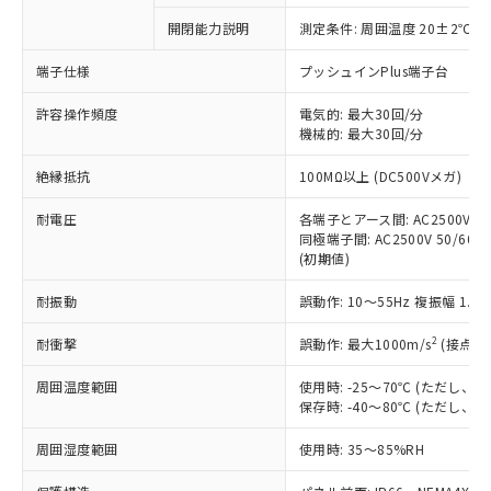
対応予定なし：EU RoHS指令（10物質）の
開閉能力説明
測定条件: 周囲温度 20±2℃、
以下の条件をお読みいただき、同意のうえ
非含有に非対応の商品で、対応品を出す予
ご利用ください。
定はありません。
端子仕様
プッシュインPlus端子台
調査・確認中：EU RoHS指令（10物質）の
本サービスは、当社制御機器事業取扱
※1 中国RoHS○×表
非含有の対応状況を調査中または確認中の
許容操作頻度
電気的: 最大30回/分
商品の当社在庫状況および標準価格
機械的: 最大30回/分
商品です。
(税抜)を提供させていただくもので
「○」：最大均質材料含有率が中国RoHSの
非該当品：ライセンス料など無形物で、有
す。
絶縁抵抗
100MΩ以上 (DC500Vメガ)
基準値以下であることを示します。
害物質有無と関係のない商品です。
当社制御機器事業取扱商品の中には、
「×」：最大均質材料含有率が中国RoHSの
仕入先様の事情により、非含有部品として
本サービスの対象外となる商品もある
耐電圧
各端子とアース間: AC2500V 50/
基準値を超えていることを示します。
いたものが、含有品と判明した場合などや
当社は、これら貴社製品のうち、外国
同極端子間: AC2500V 50/60Hz
ことをご了承ください。
「－」：未確認です。当社販売部門へお問
むを得ず変更することがあります。
為替および外国貿易法に定める商品
(初期値)
在庫状況および標準価格照会結果は、
い合わせください。
（以下｢規制貨物等」という）を輸出
記載している更新日時点での社内デー
*EU RoHS指令（10物質）：
耐振動
誤動作: 10～55Hz 複振幅 1.
または国外への提供する場合は、日本
記
タに基づき作成されるものであり、閲
説明
鉛(Pb) 1000ppm以下、 水銀(Hg) 1000ppm以下、 カド
*中国RoHS10物質の基準値 (GB/T26572)：
国政府の輸出許可(または役務取引許
号
覧された時点での実際の在庫および標
ミウム(Cd) 100ppm以下、
Pb(鉛) :1000ppm、 Hg(水銀) : 1000ppm、 Cd(カドミウ
2
耐衝撃
誤動作: 最大1000m/s
(接点開
可)を取得するなどの必要な手続きを
六価クロム(Cr(Ⅵ)) 1000ppm以下、ポリ臭化ビフェニル
ム) : 100ppm、
準価格とは異なる場合があることをご
類(PBB) 1000ppm以下、ポリ臭化ジフェニルエーテル類
Cr(Ⅵ)(六価クロム) : 1000ppm、 PBBs(ポリ臭化ビフェ
とります。
了承ください。
(PBDE) 1000ppm以下、フタル酸ビス(2-エチルヘキシ
○
一定数以上の在庫あり
ニル類) : 1000ppm、 PBDEs(ポリ臭化ジフェニルエーテ
周囲温度範囲
使用時: -25～70℃ (ただし
当社は規制貨物を破棄する場合は、完
ル) (DEHP)(別名：DOP) 1000ppm以下、フタル酸ブチ
正式な納期状況および標準価格はお客
ル類) : 1000ppm、
保存時: -40～80℃ (ただし
ルベンジル（BBP） 1000ppm以下、フタル酸ジブチル
全に破砕するなど、違法に輸出されな
DBP(フタル酸ジブチル) : 1000ppm、 DIBP(フタル酸ジ
様のお取引先、またはお客様担当のオ
（DBP） 1000ppm以下、フタル酸ジイソブチル
イソブチル) : 1000ppm、 BBP(フタル酸ブチルベンジ
△
一定数には満たないが在庫あり
いよう必要な手段を講じます。
ムロン制御機器販売店・当社販売員に
(DIBP) 1000ppm以下
周囲湿度範囲
使用時: 35～85%RH
ル) : 1000ppm、
当社は貴社製品を、核兵器、ミサイ
但し、RoHS指令で産業用監視および制御機器に対する
DEHP(フタル酸ビス(2-エチルヘキシル)) : 1000ppm
ご相談ください。
適用除外項目は除く。
ル、化学兵器、生物兵器またはその他
－
在庫なし(最新の在庫状況につ