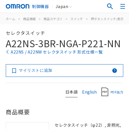
制御機器
Japan
ホーム
>
商品情報
>
商品カテゴリ
>
スイッチ
>
押ボタンスイッチ/表示灯
セレクタスイッチ
A22NS-3BR-NGA-P221-NN
A22NS / A22NW セレクタスイッチ 形式仕様一覧
マイリストに追加
日本語
English
PDF出力
商品概要
セレクタスイッチ（φ22）, 非照光,