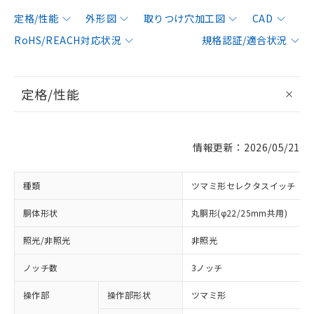
定格/性能
外形図
取りつけ穴加工図
CAD
RoHS/REACH対応状況
規格認証/適合状況
定格/性能
情報更新：2026/05/21
種類
ツマミ形セレクタスイッチ
胴体形状
丸胴形(φ22/25mm共用)
照光/非照光
非照光
ノッチ数
3ノッチ
操作部
操作部形状
ツマミ形