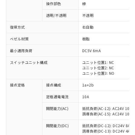
操作部色
緑
透明/不透明
不透明
復帰方式
右自動
ベゼル材質
樹脂
最小適用負荷
DC5V 6mA
スイッチユニット構成
ユニット位置1: NC
ユニット位置2: NC
ユニット位置3: NO
接点定格
接点構成
1a+2b
※1 対応状況
定格通電電流
10A
対応済み：EU RoHS指令（10物質）の
開閉能力(AC)
抵抗負荷(AC-12): AC24V 10A/A
非含有に対応した製品が提供可能な商品で
誘導負荷(AC-15): AC24V 10A/AC
す。
対応予定：EU RoHS指令（10物質）の非含
開閉能力(DC)
抵抗負荷(DC-12): DC24V 8A/DC
ご利用条件
有に対応した製品に切り替える予定のある
誘導負荷(DC-13): DC24V 4A/DC
商品です。