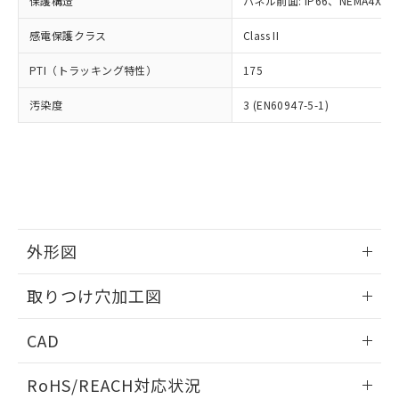
保護構造
パネル前面: IP66、NEMA4X, N
オムロン制御機器販売店や当社販売拠
フタル酸エステル類の４物質については閾値を超える意
武器並びにこれらの製造装置等に一切
いては、お客様のお取引先、ま
図的な使用がないことを確認しています。
点は「
販売ネットワーク
」をご確認
※2 環境保護使用期限
使用いたしません。
感電保護クラス
Class II
たはお客様担当のオムロン制御
ください。
当社は、貴社製品を第三者に販売する
機器販売店・当社販売員にご確
在庫状況および標準価格結果を当社の
※2 対応予定月
「ｅ」：有害物質（10物質）のすべてが基
PTI（トラッキング特性）
175
場合は、上記1、2および3の内容を当
認ください)
事前の承諾なく第三者に漏洩または開
準値以下であることを示します。
該第三者に通知します。また当社は、
示しないようお願いします。
汚染度
3 (EN60947-5-1)
部品在庫の切り替え状況などにより、予定
「10」：通常の使用状況下において有害物
販売先および販売に係わる関係者が違
マイパーツ機能（部品リスト作成サー
空
受注生産機種、また在庫状況の
月が前後することがあります。
質が外部に漏えいし、環境に深刻な影響を
法に輸出するおそれがある場合は、取
ビス）をご利用いただくには、I-Web
白
情報を公開していない機種
及ぼさない年数を意味します。
り引きをいたしません。
メンバーズにご登録されている必要が
「－」：未確認です。当社販売部門へお問
あります。
い合わせください。
お客様が当ウェブサイト上で当社にご
※3 非含有証明書ダウンロード
登録された部品リストについて、当社
および当社の共同利用者が、当社の製
下記の非含有証明書をダウンロードするこ
品・サービスに関するお客様との取
外形図
とができます。
合意する
キャンセル
引・商談に必要な範囲で利用すること
をご了承ください。
情報更新：2026/05/21
取りつけ穴加工図
EU RoHS指令（10物質）の非含有証明書
※当社の共同利用者とは、
"個人情報
51物質の非含有証明書（当社基準）
の共同利用に関して"
の「1.共同利
情報更新：2026/05/21
※本証明書は発行日時点で非含有を証明す
CAD
用者の範囲」に記載されている法人を
るもので、過去に遡って非含有を証明する
指します。
ものではありません。
ログイン/会員登録いただくと、CADデータをダウンロー
RoHS/REACH対応状況
また、RoHS指令のフタル酸エステル類４
ドすることができます。