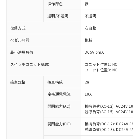
操作部色
緑
透明/不透明
不透明
復帰方式
右自動
ベゼル材質
樹脂
最小適用負荷
DC5V 6mA
スイッチユニット構成
ユニット位置1: NO
ユニット位置3: NO
接点定格
接点構成
2a
※1 対応状況
定格通電電流
10A
対応済み：EU RoHS指令（10物質）の
開閉能力(AC)
抵抗負荷(AC-12): AC24V 10A/A
非含有に対応した製品が提供可能な商品で
誘導負荷(AC-15): AC24V 10A/AC
す。
対応予定：EU RoHS指令（10物質）の非含
開閉能力(DC)
抵抗負荷(DC-12): DC24V 8A/DC
ご利用条件
有に対応した製品に切り替える予定のある
誘導負荷(DC-13): DC24V 4A/DC
商品です。