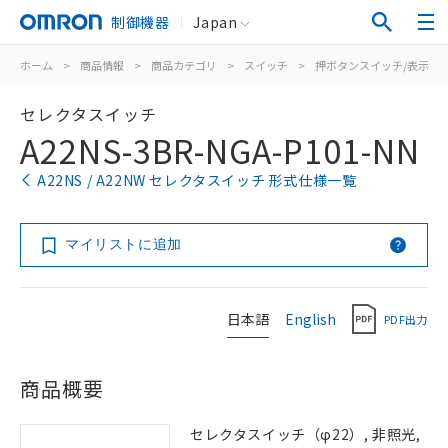
制御機器
Japan
ホーム
>
商品情報
>
商品カテゴリ
>
スイッチ
>
押ボタンスイッチ/表示灯
セレクタスイッチ
A22NS-3BR-NGA-P101-NN
A22NS / A22NW セレクタスイッチ 形式仕様一覧
マイリストに追加
日本語
English
PDF出力
商品概要
セレクタスイッチ（φ22）, 非照光,