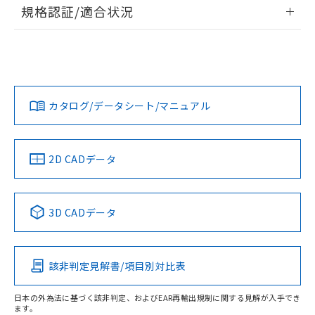
情報更新：2026/7/29
規格認証/適合状況
荷製品に未対応品が混在することから備考
欄に対応日を記載しておりました。
ログイン/会員登録
EU RoHS
注意事項・凡例
A22NS-3BR-NGA-P101-NNについての規格認証/適合状況に
既に当社にて対応品への在庫切替を完了
ついては、「カスタマーサポートセンタ お客様相談室」また
していることから、特段のことがない限
は貴社担当オムロン営業員または販売店にお問い合わせくだ
り、2022年1月12日より割愛しておりま
対応状況
対応予定月
※1
※2
さい。
ダウンロードデータをご利用いただく前に、以下を必ずお読
す。
みください。
カタログ/データシート/マニュアル
対応済み
ソフトウェアの使用条件
お問い合わせ
中国 RoHS
注意事項・凡例
2D CADデータ
中国 RoHS表
※1 ※2
3D CADデータ
Pb
Hg
Cd
Cr(VI)
該非判定見解書/項目別対比表
O
O
O
O
日本の外為法に基づく該非判定、およびEAR再輸出規制に関する見解が入手でき
ます。