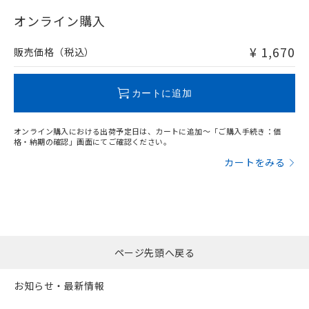
"対応済み"や非含有の記載がされた商品であっても、流通
在庫等で未対応品が混在する可能性があります。
オンライン購入
非含有品が必要な際は、弊社営業部門もしくは販売店へお
問い合わせください。
¥ 1,670
販売価格（税込）
この製品のRoHS/REACH対応状況ページへ
カートに追加
オンライン購入における出荷予定日は、カートに追加～「ご購入手続き：価
格・納期の確認」画面にてご確認ください。
カートをみる
ページ先頭へ戻る
お知らせ・最新情報