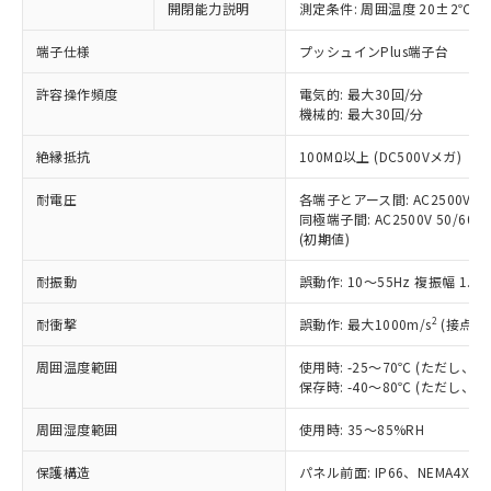
開閉能力説明
測定条件: 周囲温度 20±2℃、
対応予定なし：EU RoHS指令（10物質）の
以下の条件をお読みいただき、同意のうえ
非含有に非対応の商品で、対応品を出す予
ご利用ください。
端子仕様
プッシュインPlus端子台
定はありません。
調査・確認中：EU RoHS指令（10物質）の
本サービスは、当社制御機器事業取扱
許容操作頻度
電気的: 最大30回/分
※1 中国RoHS○×表
非含有の対応状況を調査中または確認中の
機械的: 最大30回/分
商品の当社在庫状況および標準価格
商品です。
(税抜)を提供させていただくもので
「○」：最大均質材料含有率が中国RoHSの
非該当品：ライセンス料など無形物で、有
絶縁抵抗
100MΩ以上 (DC500Vメガ)
す。
基準値以下であることを示します。
害物質有無と関係のない商品です。
当社制御機器事業取扱商品の中には、
「×」：最大均質材料含有率が中国RoHSの
仕入先様の事情により、非含有部品として
耐電圧
各端子とアース間: AC2500V 50/
本サービスの対象外となる商品もある
基準値を超えていることを示します。
いたものが、含有品と判明した場合などや
同極端子間: AC2500V 50/60Hz
当社は、これら貴社製品のうち、外国
ことをご了承ください。
「－」：未確認です。当社販売部門へお問
(初期値)
むを得ず変更することがあります。
為替および外国貿易法に定める商品
在庫状況および標準価格照会結果は、
い合わせください。
（以下｢規制貨物等」という）を輸出
記載している更新日時点での社内デー
耐振動
誤動作: 10～55Hz 複振幅 1.
*EU RoHS指令（10物質）：
または国外への提供する場合は、日本
記
タに基づき作成されるものであり、閲
説明
鉛(Pb) 1000ppm以下、 水銀(Hg) 1000ppm以下、 カド
*中国RoHS10物質の基準値 (GB/T26572)：
国政府の輸出許可(または役務取引許
号
覧された時点での実際の在庫および標
ミウム(Cd) 100ppm以下、
2
耐衝撃
誤動作: 最大1000m/s
(接点開
Pb(鉛) :1000ppm、 Hg(水銀) : 1000ppm、 Cd(カドミウ
可)を取得するなどの必要な手続きを
六価クロム(Cr(Ⅵ)) 1000ppm以下、ポリ臭化ビフェニル
ム) : 100ppm、
準価格とは異なる場合があることをご
類(PBB) 1000ppm以下、ポリ臭化ジフェニルエーテル類
Cr(Ⅵ)(六価クロム) : 1000ppm、 PBBs(ポリ臭化ビフェ
とります。
周囲温度範囲
使用時: -25～70℃ (ただし
了承ください。
(PBDE) 1000ppm以下、フタル酸ビス(2-エチルヘキシ
○
一定数以上の在庫あり
ニル類) : 1000ppm、 PBDEs(ポリ臭化ジフェニルエーテ
当社は規制貨物を破棄する場合は、完
保存時: -40～80℃ (ただし
ル) (DEHP)(別名：DOP) 1000ppm以下、フタル酸ブチ
正式な納期状況および標準価格はお客
ル類) : 1000ppm、
ルベンジル（BBP） 1000ppm以下、フタル酸ジブチル
全に破砕するなど、違法に輸出されな
DBP(フタル酸ジブチル) : 1000ppm、 DIBP(フタル酸ジ
様のお取引先、またはお客様担当のオ
（DBP） 1000ppm以下、フタル酸ジイソブチル
イソブチル) : 1000ppm、 BBP(フタル酸ブチルベンジ
△
一定数には満たないが在庫あり
周囲湿度範囲
使用時: 35～85%RH
いよう必要な手段を講じます。
ムロン制御機器販売店・当社販売員に
(DIBP) 1000ppm以下
ル) : 1000ppm、
当社は貴社製品を、核兵器、ミサイ
但し、RoHS指令で産業用監視および制御機器に対する
DEHP(フタル酸ビス(2-エチルヘキシル)) : 1000ppm
ご相談ください。
適用除外項目は除く。
保護構造
パネル前面: IP66、NEMA4X, N
ル、化学兵器、生物兵器またはその他
－
在庫なし(最新の在庫状況につ
オムロン制御機器販売店や当社販売拠
フタル酸エステル類の４物質については閾値を超える意