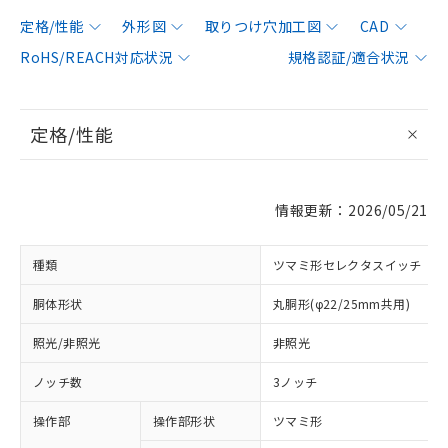
定格/性能
外形図
取りつけ穴加工図
CAD
RoHS/REACH対応状況
規格認証/適合状況
定格/性能
情報更新：2026/05/21
種類
ツマミ形セレクタスイッチ
胴体形状
丸胴形(φ22/25mm共用)
照光/非照光
非照光
ノッチ数
3ノッチ
操作部
操作部形状
ツマミ形