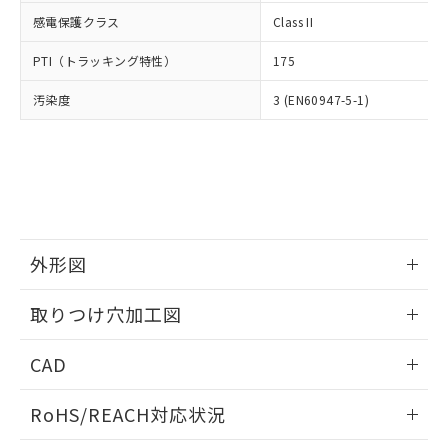
武器並びにこれらの製造装置等に一切
いては、お客様のお取引先、ま
図的な使用がないことを確認しています。
点は「
販売ネットワーク
」をご確認
感電保護クラス
Class II
※2 環境保護使用期限
使用いたしません。
たはお客様担当のオムロン制御
ください。
当社は、貴社製品を第三者に販売する
機器販売店・当社販売員にご確
在庫状況および標準価格結果を当社の
PTI（トラッキング特性）
175
※2 対応予定月
「ｅ」：有害物質（10物質）のすべてが基
場合は、上記1、2および3の内容を当
認ください)
事前の承諾なく第三者に漏洩または開
準値以下であることを示します。
該第三者に通知します。また当社は、
示しないようお願いします。
汚染度
3 (EN60947-5-1)
部品在庫の切り替え状況などにより、予定
「10」：通常の使用状況下において有害物
販売先および販売に係わる関係者が違
マイパーツ機能（部品リスト作成サー
空
受注生産機種、また在庫状況の
月が前後することがあります。
質が外部に漏えいし、環境に深刻な影響を
法に輸出するおそれがある場合は、取
ビス）をご利用いただくには、I-Web
白
情報を公開していない機種
及ぼさない年数を意味します。
り引きをいたしません。
メンバーズにご登録されている必要が
「－」：未確認です。当社販売部門へお問
あります。
い合わせください。
お客様が当ウェブサイト上で当社にご
※3 非含有証明書ダウンロード
登録された部品リストについて、当社
および当社の共同利用者が、当社の製
下記の非含有証明書をダウンロードするこ
外形図
品・サービスに関するお客様との取
とができます。
合意する
キャンセル
引・商談に必要な範囲で利用すること
情報更新：2026/05/21
をご了承ください。
取りつけ穴加工図
EU RoHS指令（10物質）の非含有証明書
※当社の共同利用者とは、
"個人情報
51物質の非含有証明書（当社基準）
情報更新：2026/05/21
の共同利用に関して"
の「1.共同利
CAD
※本証明書は発行日時点で非含有を証明す
用者の範囲」に記載されている法人を
るもので、過去に遡って非含有を証明する
指します。
ログイン/会員登録いただくと、CADデータをダウンロー
ものではありません。
RoHS/REACH対応状況
ドすることができます。
また、RoHS指令のフタル酸エステル類４
物質の対応では、対応完了までの期間は出