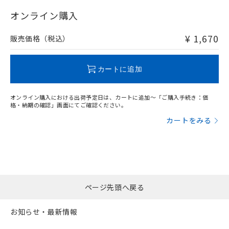
"対応済み"や非含有の記載がされた商品であっても、流通
在庫等で未対応品が混在する可能性があります。
オンライン購入
非含有品が必要な際は、弊社営業部門もしくは販売店へお
問い合わせください。
¥ 1,670
販売価格（税込）
この製品のRoHS/REACH対応状況ページへ
カートに追加
オンライン購入における出荷予定日は、カートに追加～「ご購入手続き：価
格・納期の確認」画面にてご確認ください。
カートをみる
ページ先頭へ戻る
お知らせ・最新情報