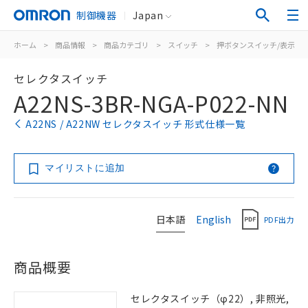
制御機器
Japan
ホーム
>
商品情報
>
商品カテゴリ
>
スイッチ
>
押ボタンスイッチ/表示灯
セレクタスイッチ
A22NS-3BR-NGA-P022-NN
A22NS / A22NW セレクタスイッチ 形式仕様一覧
マイリストに追加
日本語
English
PDF出力
商品概要
セレクタスイッチ（φ22）, 非照光,