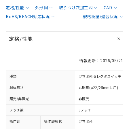
定格/性能
外形図
取りつけ穴加工図
CAD
RoHS/REACH対応状況
規格認証/適合状況
定格/性能
情報更新：2026/05/21
種類
ツマミ形セレクタスイッチ
胴体形状
丸胴形(φ22/25mm共用)
照光/非照光
非照光
ノッチ数
3ノッチ
操作部
操作部形状
ツマミ形