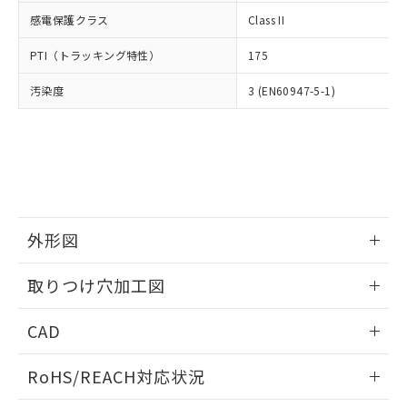
武器並びにこれらの製造装置等に一切
いては、お客様のお取引先、ま
図的な使用がないことを確認しています。
点は「
販売ネットワーク
」をご確認
感電保護クラス
Class II
※2 環境保護使用期限
使用いたしません。
たはお客様担当のオムロン制御
ください。
当社は、貴社製品を第三者に販売する
機器販売店・当社販売員にご確
在庫状況および標準価格結果を当社の
PTI（トラッキング特性）
175
※2 対応予定月
「ｅ」：有害物質（10物質）のすべてが基
場合は、上記1、2および3の内容を当
認ください)
事前の承諾なく第三者に漏洩または開
準値以下であることを示します。
該第三者に通知します。また当社は、
示しないようお願いします。
汚染度
3 (EN60947-5-1)
部品在庫の切り替え状況などにより、予定
「10」：通常の使用状況下において有害物
販売先および販売に係わる関係者が違
マイパーツ機能（部品リスト作成サー
空
受注生産機種、また在庫状況の
月が前後することがあります。
質が外部に漏えいし、環境に深刻な影響を
法に輸出するおそれがある場合は、取
ビス）をご利用いただくには、I-Web
白
情報を公開していない機種
及ぼさない年数を意味します。
り引きをいたしません。
メンバーズにご登録されている必要が
「－」：未確認です。当社販売部門へお問
あります。
い合わせください。
お客様が当ウェブサイト上で当社にご
※3 非含有証明書ダウンロード
登録された部品リストについて、当社
および当社の共同利用者が、当社の製
下記の非含有証明書をダウンロードするこ
外形図
品・サービスに関するお客様との取
とができます。
合意する
キャンセル
引・商談に必要な範囲で利用すること
情報更新：2026/05/21
をご了承ください。
取りつけ穴加工図
EU RoHS指令（10物質）の非含有証明書
※当社の共同利用者とは、
"個人情報
51物質の非含有証明書（当社基準）
情報更新：2026/05/21
の共同利用に関して"
の「1.共同利
CAD
※本証明書は発行日時点で非含有を証明す
用者の範囲」に記載されている法人を
るもので、過去に遡って非含有を証明する
指します。
ログイン/会員登録いただくと、CADデータをダウンロー
ものではありません。
RoHS/REACH対応状況
ドすることができます。
また、RoHS指令のフタル酸エステル類４
物質の対応では、対応完了までの期間は出