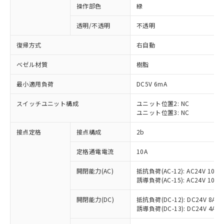
操作部色
緑
透明/不透明
不透明
復帰方式
右自動
ベゼル材質
樹脂
最小適用負荷
DC5V 6mA
スイッチユニット構成
ユニット位置2: NC
ユニット位置3: NC
接点定格
接点構成
2b
※1 対応状況
定格通電電流
10A
対応済み：EU RoHS指令（10物質）の
開閉能力(AC)
抵抗負荷(AC-12): AC24V 10A/A
非含有に対応した製品が提供可能な商品で
誘導負荷(AC-15): AC24V 10A/AC
す。
対応予定：EU RoHS指令（10物質）の非含
開閉能力(DC)
抵抗負荷(DC-12): DC24V 8A/DC
ご利用条件
有に対応した製品に切り替える予定のある
誘導負荷(DC-13): DC24V 4A/DC
商品です。