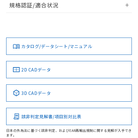
情報更新：2026/7/29
規格認証/適合状況
荷製品に未対応品が混在することから備考
欄に対応日を記載しておりました。
ログイン/会員登録
EU RoHS
注意事項・凡例
A22NS-3BR-NGA-P022-NNについての規格認証/適合状況に
既に当社にて対応品への在庫切替を完了
ついては、「カスタマーサポートセンタ お客様相談室」また
していることから、特段のことがない限
は貴社担当オムロン営業員または販売店にお問い合わせくだ
り、2022年1月12日より割愛しておりま
対応状況
対応予定月
※1
※2
さい。
ダウンロードデータをご利用いただく前に、以下を必ずお読
す。
みください。
カタログ/データシート/マニュアル
対応済み
ソフトウェアの使用条件
お問い合わせ
中国 RoHS
注意事項・凡例
2D CADデータ
中国 RoHS表
※1 ※2
3D CADデータ
Pb
Hg
Cd
Cr(VI)
該非判定見解書/項目別対比表
O
O
O
O
日本の外為法に基づく該非判定、およびEAR再輸出規制に関する見解が入手でき
ます。