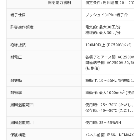
開閉能力説明
測定条件: 周囲温度 20±2℃、
対応予定なし：EU RoHS指令（10物質）の
以下の条件をお読みいただき、同意のうえ
非含有に非対応の商品で、対応品を出す予
ご利用ください。
端子仕様
プッシュインPlus端子台
定はありません。
調査・確認中：EU RoHS指令（10物質）の
本サービスは、当社制御機器事業取扱
許容操作頻度
電気的: 最大30回/分
※1 中国RoHS○×表
非含有の対応状況を調査中または確認中の
機械的: 最大30回/分
商品の当社在庫状況および標準価格
商品です。
(税抜)を提供させていただくもので
「○」：最大均質材料含有率が中国RoHSの
非該当品：ライセンス料など無形物で、有
絶縁抵抗
100MΩ以上 (DC500Vメガ)
す。
基準値以下であることを示します。
害物質有無と関係のない商品です。
当社制御機器事業取扱商品の中には、
「×」：最大均質材料含有率が中国RoHSの
仕入先様の事情により、非含有部品として
耐電圧
各端子とアース間: AC2500V 50/
本サービスの対象外となる商品もある
基準値を超えていることを示します。
いたものが、含有品と判明した場合などや
同極端子間: AC2500V 50/60Hz
当社は、これら貴社製品のうち、外国
ことをご了承ください。
「－」：未確認です。当社販売部門へお問
(初期値)
むを得ず変更することがあります。
為替および外国貿易法に定める商品
在庫状況および標準価格照会結果は、
い合わせください。
（以下｢規制貨物等」という）を輸出
記載している更新日時点での社内デー
耐振動
誤動作: 10～55Hz 複振幅 1.
*EU RoHS指令（10物質）：
または国外への提供する場合は、日本
記
タに基づき作成されるものであり、閲
説明
鉛(Pb) 1000ppm以下、 水銀(Hg) 1000ppm以下、 カド
*中国RoHS10物質の基準値 (GB/T26572)：
国政府の輸出許可(または役務取引許
号
覧された時点での実際の在庫および標
ミウム(Cd) 100ppm以下、
2
耐衝撃
誤動作: 最大1000m/s
(接点開
Pb(鉛) :1000ppm、 Hg(水銀) : 1000ppm、 Cd(カドミウ
可)を取得するなどの必要な手続きを
六価クロム(Cr(Ⅵ)) 1000ppm以下、ポリ臭化ビフェニル
ム) : 100ppm、
準価格とは異なる場合があることをご
類(PBB) 1000ppm以下、ポリ臭化ジフェニルエーテル類
Cr(Ⅵ)(六価クロム) : 1000ppm、 PBBs(ポリ臭化ビフェ
とります。
周囲温度範囲
使用時: -25～70℃ (ただし
了承ください。
(PBDE) 1000ppm以下、フタル酸ビス(2-エチルヘキシ
○
一定数以上の在庫あり
ニル類) : 1000ppm、 PBDEs(ポリ臭化ジフェニルエーテ
当社は規制貨物を破棄する場合は、完
保存時: -40～80℃ (ただし
ル) (DEHP)(別名：DOP) 1000ppm以下、フタル酸ブチ
正式な納期状況および標準価格はお客
ル類) : 1000ppm、
ルベンジル（BBP） 1000ppm以下、フタル酸ジブチル
全に破砕するなど、違法に輸出されな
DBP(フタル酸ジブチル) : 1000ppm、 DIBP(フタル酸ジ
様のお取引先、またはお客様担当のオ
（DBP） 1000ppm以下、フタル酸ジイソブチル
イソブチル) : 1000ppm、 BBP(フタル酸ブチルベンジ
△
一定数には満たないが在庫あり
周囲湿度範囲
使用時: 35～85%RH
いよう必要な手段を講じます。
ムロン制御機器販売店・当社販売員に
(DIBP) 1000ppm以下
ル) : 1000ppm、
当社は貴社製品を、核兵器、ミサイ
但し、RoHS指令で産業用監視および制御機器に対する
DEHP(フタル酸ビス(2-エチルヘキシル)) : 1000ppm
ご相談ください。
適用除外項目は除く。
保護構造
パネル前面: IP66、NEMA4X, N
ル、化学兵器、生物兵器またはその他
－
在庫なし(最新の在庫状況につ
オムロン制御機器販売店や当社販売拠
フタル酸エステル類の４物質については閾値を超える意