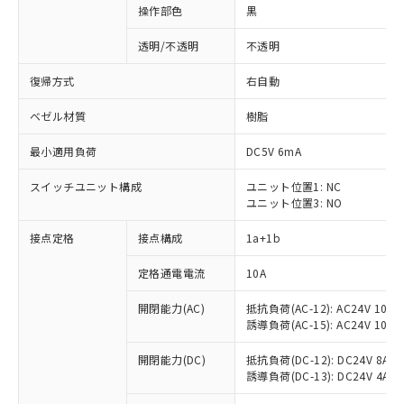
操作部色
黒
透明/不透明
不透明
復帰方式
右自動
ベゼル材質
樹脂
最小適用負荷
DC5V 6mA
スイッチユニット構成
ユニット位置1: NC
ユニット位置3: NO
接点定格
接点構成
1a+1b
定格通電電流
10A
開閉能力(AC)
抵抗負荷(AC-12): AC24V 10A/A
誘導負荷(AC-15): AC24V 10A/AC
※1 対応状況
開閉能力(DC)
抵抗負荷(DC-12): DC24V 8A/DC
誘導負荷(DC-13): DC24V 4A/DC
対応済み：EU RoHS指令（10物質）の