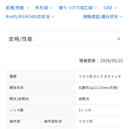
定格/性能
外形図
取りつけ穴加工図
CAD
RoHS/REACH対応状況
規格認証/適合状況
定格/性能
情報更新：2026/05/21
種類
ツマミ形セレクタスイッチ
胴体形状
丸胴形(φ22/25mm共用)
照光/非照光
非照光
ノッチ数
3ノッチ
操作部
操作部形状
ツマミ形