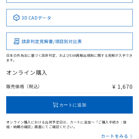
中国 RoHS表
※1 ※2
3D CADデータ
Pb
Hg
Cd
Cr(VI)
該非判定見解書/項目別対比表
O
O
O
O
日本の外為法に基づく該非判定、およびEAR再輸出規制に関する見解が入手でき
ます。
"対応済み"や非含有の記載がされた商品であっても、流通
在庫等で未対応品が混在する可能性があります。
オンライン購入
非含有品が必要な際は、弊社営業部門もしくは販売店へお
問い合わせください。
¥ 1,670
販売価格（税込）
この製品のRoHS/REACH対応状況ページへ
カートに追加
オンライン購入における出荷予定日は、カートに追加～「ご購入手続き：価
格・納期の確認」画面にてご確認ください。
カートをみる