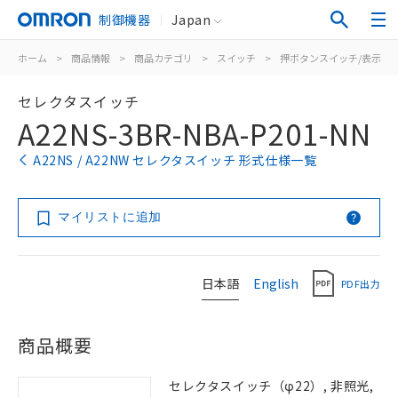
制御機器
Japan
ホーム
>
商品情報
>
商品カテゴリ
>
スイッチ
>
押ボタンスイッチ/表示灯
セレクタスイッチ
A22NS-3BR-NBA-P201-NN
A22NS / A22NW セレクタスイッチ 形式仕様一覧
マイリストに追加
日本語
English
PDF出力
商品概要
セレクタスイッチ（φ22）, 非照光,