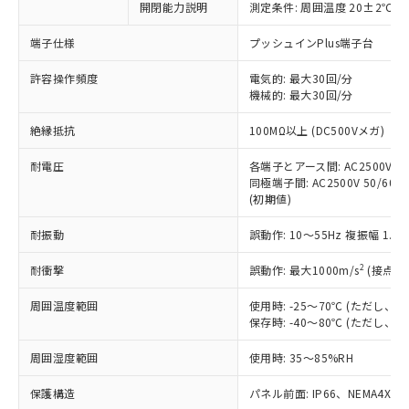
非含有に対応した製品が提供可能な商品で
開閉能力説明
測定条件: 周囲温度 20±2℃、
す。
端子仕様
プッシュインPlus端子台
対応予定：EU RoHS指令（10物質）の非含
ご利用条件
有に対応した製品に切り替える予定のある
許容操作頻度
電気的: 最大30回/分
商品です。
機械的: 最大30回/分
対応予定なし：EU RoHS指令（10物質）の
以下の条件をお読みいただき、同意のうえ
非含有に非対応の商品で、対応品を出す予
絶縁抵抗
100MΩ以上 (DC500Vメガ)
ご利用ください。
定はありません。
調査・確認中：EU RoHS指令（10物質）の
耐電圧
各端子とアース間: AC2500V 50/
本サービスは、当社制御機器事業取扱
※1 中国RoHS○×表
非含有の対応状況を調査中または確認中の
同極端子間: AC2500V 50/60Hz
商品の当社在庫状況および標準価格
商品です。
(初期値)
(税抜)を提供させていただくもので
「○」：最大均質材料含有率が中国RoHSの
非該当品：ライセンス料など無形物で、有
す。
基準値以下であることを示します。
耐振動
誤動作: 10～55Hz 複振幅 1.
害物質有無と関係のない商品です。
当社制御機器事業取扱商品の中には、
「×」：最大均質材料含有率が中国RoHSの
仕入先様の事情により、非含有部品として
本サービスの対象外となる商品もある
2
耐衝撃
誤動作: 最大1000m/s
(接点開
基準値を超えていることを示します。
いたものが、含有品と判明した場合などや
当社は、これら貴社製品のうち、外国
ことをご了承ください。
「－」：未確認です。当社販売部門へお問
むを得ず変更することがあります。
為替および外国貿易法に定める商品
在庫状況および標準価格照会結果は、
周囲温度範囲
使用時: -25～70℃ (ただし
い合わせください。
（以下｢規制貨物等」という）を輸出
記載している更新日時点での社内デー
保存時: -40～80℃ (ただし
*EU RoHS指令（10物質）：
または国外への提供する場合は、日本
記
タに基づき作成されるものであり、閲
説明
鉛(Pb) 1000ppm以下、 水銀(Hg) 1000ppm以下、 カド
*中国RoHS10物質の基準値 (GB/T26572)：
国政府の輸出許可(または役務取引許
周囲湿度範囲
使用時: 35～85%RH
号
覧された時点での実際の在庫および標
ミウム(Cd) 100ppm以下、
Pb(鉛) :1000ppm、 Hg(水銀) : 1000ppm、 Cd(カドミウ
可)を取得するなどの必要な手続きを
六価クロム(Cr(Ⅵ)) 1000ppm以下、ポリ臭化ビフェニル
ム) : 100ppm、
準価格とは異なる場合があることをご
類(PBB) 1000ppm以下、ポリ臭化ジフェニルエーテル類
Cr(Ⅵ)(六価クロム) : 1000ppm、 PBBs(ポリ臭化ビフェ
保護構造
とります。
パネル前面: IP66、NEMA4X, N
了承ください。
(PBDE) 1000ppm以下、フタル酸ビス(2-エチルヘキシ
○
一定数以上の在庫あり
ニル類) : 1000ppm、 PBDEs(ポリ臭化ジフェニルエーテ