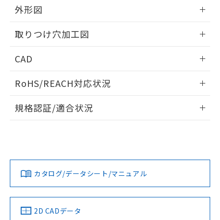
の共同利用に関して"
の「1.共同利
外形図
※本証明書は発行日時点で非含有を証明す
用者の範囲」に記載されている法人を
るもので、過去に遡って非含有を証明する
指します。
情報更新：2026/05/21
ものではありません。
取りつけ穴加工図
また、RoHS指令のフタル酸エステル類４
物質の対応では、対応完了までの期間は出
情報更新：2026/05/21
CAD
荷製品に未対応品が混在することから備考
欄に対応日を記載しておりました。
ログイン/会員登録いただくと、CADデータをダウンロー
既に当社にて対応品への在庫切替を完了
RoHS/REACH対応状況
ドすることができます。
していることから、特段のことがない限
情報更新：2026/7/29
り、2022年1月12日より割愛しておりま
規格認証/適合状況
す。
ログイン/会員登録
EU RoHS
注意事項・凡例
A22NS-3BR-NBA-P201-NNについての規格認証/適合状況に
ついては、「カスタマーサポートセンタ お客様相談室」また
は貴社担当オムロン営業員または販売店にお問い合わせくだ
対応状況
対応予定月
※1
※2
さい。
ダウンロードデータをご利用いただく前に、以下を必ずお読
みください。
カタログ/データシート/マニュアル
対応済み
ソフトウェアの使用条件
お問い合わせ
中国 RoHS
注意事項・凡例
2D CADデータ