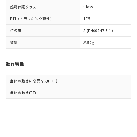
当社は規制貨物を破棄する場合は、完
ル) (DEHP)(別名：DOP) 1000ppm以下、フタル酸ブチ
正式な納期状況および標準価格はお客
ル類) : 1000ppm、
感電保護クラス
Class II
ルベンジル（BBP） 1000ppm以下、フタル酸ジブチル
全に破砕するなど、違法に輸出されな
DBP(フタル酸ジブチル) : 1000ppm、 DIBP(フタル酸ジ
様のお取引先、またはお客様担当のオ
（DBP） 1000ppm以下、フタル酸ジイソブチル
イソブチル) : 1000ppm、 BBP(フタル酸ブチルベンジ
△
一定数には満たないが在庫あり
いよう必要な手段を講じます。
ムロン制御機器販売店・当社販売員に
(DIBP) 1000ppm以下
ル) : 1000ppm、
PTI（トラッキング特性）
175
当社は貴社製品を、核兵器、ミサイ
但し、RoHS指令で産業用監視および制御機器に対する
DEHP(フタル酸ビス(2-エチルヘキシル)) : 1000ppm
ご相談ください。
適用除外項目は除く。
ル、化学兵器、生物兵器またはその他
－
在庫なし(最新の在庫状況につ
オムロン制御機器販売店や当社販売拠
フタル酸エステル類の４物質については閾値を超える意
汚染度
3 (EN60947-5-1)
武器並びにこれらの製造装置等に一切
いては、お客様のお取引先、ま
図的な使用がないことを確認しています。
点は「
販売ネットワーク
」をご確認
※2 環境保護使用期限
使用いたしません。
たはお客様担当のオムロン制御
ください。
質量
約50g
当社は、貴社製品を第三者に販売する
機器販売店・当社販売員にご確
在庫状況および標準価格結果を当社の
※2 対応予定月
「ｅ」：有害物質（10物質）のすべてが基
場合は、上記1、2および3の内容を当
認ください)
事前の承諾なく第三者に漏洩または開
準値以下であることを示します。
該第三者に通知します。また当社は、
示しないようお願いします。
動作特性
部品在庫の切り替え状況などにより、予定
「10」：通常の使用状況下において有害物
販売先および販売に係わる関係者が違
マイパーツ機能（部品リスト作成サー
空
受注生産機種、また在庫状況の
月が前後することがあります。
質が外部に漏えいし、環境に深刻な影響を
法に輸出するおそれがある場合は、取
ビス）をご利用いただくには、I-Web
白
情報を公開していない機種
及ぼさない年数を意味します。
り引きをいたしません。
メンバーズにご登録されている必要が
全体の動きに必要な力(TTF)
「－」：未確認です。当社販売部門へお問
あります。
い合わせください。
全体の動き(TT)
お客様が当ウェブサイト上で当社にご
※3 非含有証明書ダウンロード
登録された部品リストについて、当社
および当社の共同利用者が、当社の製
下記の非含有証明書をダウンロードするこ
品・サービスに関するお客様との取
とができます。
合意する
キャンセル
引・商談に必要な範囲で利用すること
をご了承ください。
EU RoHS指令（10物質）の非含有証明書
※当社の共同利用者とは、
"個人情報
51物質の非含有証明書（当社基準）