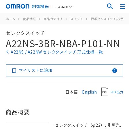
制御機器
Japan
ホーム
>
商品情報
>
商品カテゴリ
>
スイッチ
>
押ボタンスイッチ/表示灯
セレクタスイッチ
A22NS-3BR-NBA-P101-NN
A22NS / A22NW セレクタスイッチ 形式仕様一覧
マイリストに追加
日本語
English
PDF出力
商品概要
セレクタスイッチ（φ22）, 非照光,