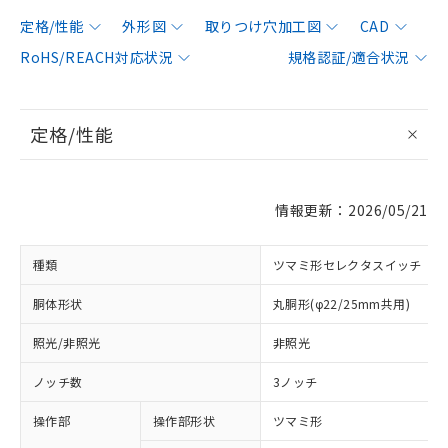
定格/性能
外形図
取りつけ穴加工図
CAD
RoHS/REACH対応状況
規格認証/適合状況
定格/性能
情報更新：2026/05/21
種類
ツマミ形セレクタスイッチ
胴体形状
丸胴形(φ22/25mm共用)
照光/非照光
非照光
ノッチ数
3ノッチ
操作部
操作部形状
ツマミ形