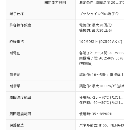
開閉能力説明
測定条件: 周囲温度 20±2℃、
対応予定なし：EU RoHS指令（10物質）の
以下の条件をお読みいただき、同意のうえ
非含有に非対応の商品で、対応品を出す予
ご利用ください。
端子仕様
プッシュインPlus端子台
定はありません。
調査・確認中：EU RoHS指令（10物質）の
本サービスは、当社制御機器事業取扱
許容操作頻度
電気的: 最大30回/分
※1 中国RoHS○×表
非含有の対応状況を調査中または確認中の
機械的: 最大30回/分
商品の当社在庫状況および標準価格
商品です。
(税抜)を提供させていただくもので
「○」：最大均質材料含有率が中国RoHSの
非該当品：ライセンス料など無形物で、有
絶縁抵抗
100MΩ以上 (DC500Vメガ)
す。
基準値以下であることを示します。
害物質有無と関係のない商品です。
当社制御機器事業取扱商品の中には、
「×」：最大均質材料含有率が中国RoHSの
仕入先様の事情により、非含有部品として
耐電圧
各端子とアース間: AC2500V 50/
本サービスの対象外となる商品もある
基準値を超えていることを示します。
いたものが、含有品と判明した場合などや
同極端子間: AC2500V 50/60Hz
当社は、これら貴社製品のうち、外国
ことをご了承ください。
「－」：未確認です。当社販売部門へお問
(初期値)
むを得ず変更することがあります。
為替および外国貿易法に定める商品
在庫状況および標準価格照会結果は、
い合わせください。
（以下｢規制貨物等」という）を輸出
記載している更新日時点での社内デー
耐振動
誤動作: 10～55Hz 複振幅 1.
*EU RoHS指令（10物質）：
または国外への提供する場合は、日本
記
タに基づき作成されるものであり、閲
説明
鉛(Pb) 1000ppm以下、 水銀(Hg) 1000ppm以下、 カド
*中国RoHS10物質の基準値 (GB/T26572)：
国政府の輸出許可(または役務取引許
号
覧された時点での実際の在庫および標
ミウム(Cd) 100ppm以下、
2
耐衝撃
誤動作: 最大1000m/s
(接点開
Pb(鉛) :1000ppm、 Hg(水銀) : 1000ppm、 Cd(カドミウ
可)を取得するなどの必要な手続きを
六価クロム(Cr(Ⅵ)) 1000ppm以下、ポリ臭化ビフェニル
ム) : 100ppm、
準価格とは異なる場合があることをご
類(PBB) 1000ppm以下、ポリ臭化ジフェニルエーテル類
Cr(Ⅵ)(六価クロム) : 1000ppm、 PBBs(ポリ臭化ビフェ
とります。
周囲温度範囲
使用時: -25～70℃ (ただし
了承ください。
(PBDE) 1000ppm以下、フタル酸ビス(2-エチルヘキシ
○
一定数以上の在庫あり
ニル類) : 1000ppm、 PBDEs(ポリ臭化ジフェニルエーテ
当社は規制貨物を破棄する場合は、完
保存時: -40～80℃ (ただし
ル) (DEHP)(別名：DOP) 1000ppm以下、フタル酸ブチ
正式な納期状況および標準価格はお客
ル類) : 1000ppm、
ルベンジル（BBP） 1000ppm以下、フタル酸ジブチル
全に破砕するなど、違法に輸出されな
DBP(フタル酸ジブチル) : 1000ppm、 DIBP(フタル酸ジ
様のお取引先、またはお客様担当のオ
（DBP） 1000ppm以下、フタル酸ジイソブチル
イソブチル) : 1000ppm、 BBP(フタル酸ブチルベンジ
△
一定数には満たないが在庫あり
周囲湿度範囲
使用時: 35～85%RH
いよう必要な手段を講じます。
ムロン制御機器販売店・当社販売員に
(DIBP) 1000ppm以下
ル) : 1000ppm、
当社は貴社製品を、核兵器、ミサイ
但し、RoHS指令で産業用監視および制御機器に対する
DEHP(フタル酸ビス(2-エチルヘキシル)) : 1000ppm
ご相談ください。
適用除外項目は除く。
保護構造
パネル前面: IP66、NEMA4X, N
ル、化学兵器、生物兵器またはその他
－
在庫なし(最新の在庫状況につ
オムロン制御機器販売店や当社販売拠
フタル酸エステル類の４物質については閾値を超える意