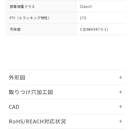
武器並びにこれらの製造装置等に一切
いては、お客様のお取引先、ま
図的な使用がないことを確認しています。
点は「
販売ネットワーク
」をご確認
感電保護クラス
Class II
※2 環境保護使用期限
使用いたしません。
たはお客様担当のオムロン制御
ください。
当社は、貴社製品を第三者に販売する
機器販売店・当社販売員にご確
在庫状況および標準価格結果を当社の
PTI（トラッキング特性）
175
※2 対応予定月
「ｅ」：有害物質（10物質）のすべてが基
場合は、上記1、2および3の内容を当
認ください)
事前の承諾なく第三者に漏洩または開
準値以下であることを示します。
該第三者に通知します。また当社は、
示しないようお願いします。
汚染度
3 (EN60947-5-1)
部品在庫の切り替え状況などにより、予定
「10」：通常の使用状況下において有害物
販売先および販売に係わる関係者が違
マイパーツ機能（部品リスト作成サー
空
受注生産機種、また在庫状況の
月が前後することがあります。
質が外部に漏えいし、環境に深刻な影響を
法に輸出するおそれがある場合は、取
ビス）をご利用いただくには、I-Web
白
情報を公開していない機種
及ぼさない年数を意味します。
り引きをいたしません。
メンバーズにご登録されている必要が
「－」：未確認です。当社販売部門へお問
あります。
い合わせください。
お客様が当ウェブサイト上で当社にご
※3 非含有証明書ダウンロード
登録された部品リストについて、当社
および当社の共同利用者が、当社の製
下記の非含有証明書をダウンロードするこ
外形図
品・サービスに関するお客様との取
とができます。
合意する
キャンセル
引・商談に必要な範囲で利用すること
情報更新：2026/05/21
をご了承ください。
取りつけ穴加工図
EU RoHS指令（10物質）の非含有証明書
※当社の共同利用者とは、
"個人情報
51物質の非含有証明書（当社基準）
情報更新：2026/05/21
の共同利用に関して"
の「1.共同利
CAD
※本証明書は発行日時点で非含有を証明す
用者の範囲」に記載されている法人を
るもので、過去に遡って非含有を証明する
指します。
ログイン/会員登録いただくと、CADデータをダウンロー
ものではありません。
RoHS/REACH対応状況
ドすることができます。
また、RoHS指令のフタル酸エステル類４
物質の対応では、対応完了までの期間は出