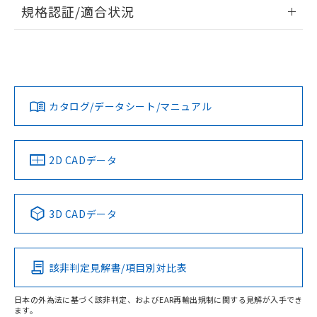
情報更新：2026/7/29
規格認証/適合状況
荷製品に未対応品が混在することから備考
欄に対応日を記載しておりました。
ログイン/会員登録
EU RoHS
注意事項・凡例
A22NS-3BR-NBA-P101-NNについての規格認証/適合状況に
既に当社にて対応品への在庫切替を完了
ついては、「カスタマーサポートセンタ お客様相談室」また
していることから、特段のことがない限
は貴社担当オムロン営業員または販売店にお問い合わせくだ
り、2022年1月12日より割愛しておりま
対応状況
対応予定月
※1
※2
さい。
ダウンロードデータをご利用いただく前に、以下を必ずお読
す。
みください。
カタログ/データシート/マニュアル
対応済み
ソフトウェアの使用条件
お問い合わせ
中国 RoHS
注意事項・凡例
2D CADデータ
中国 RoHS表
※1 ※2
3D CADデータ
Pb
Hg
Cd
Cr(VI)
該非判定見解書/項目別対比表
O
O
O
O
日本の外為法に基づく該非判定、およびEAR再輸出規制に関する見解が入手でき
ます。