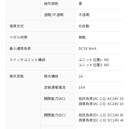
操作部色
黒
透明/不透明
不透明
復帰方式
右自動
ベゼル材質
樹脂
最小適用負荷
DC5V 6mA
スイッチユニット構成
ユニット位置1: NO
ユニット位置3: NO
接点定格
接点構成
2a
※1 対応状況
定格通電電流
10A
対応済み：EU RoHS指令（10物質）の
開閉能力(AC)
抵抗負荷(AC-12): AC24V 10A/A
非含有に対応した製品が提供可能な商品で
誘導負荷(AC-15): AC24V 10A/AC
す。
対応予定：EU RoHS指令（10物質）の非含
開閉能力(DC)
抵抗負荷(DC-12): DC24V 8A/DC
ご利用条件
有に対応した製品に切り替える予定のある
誘導負荷(DC-13): DC24V 4A/DC
商品です。