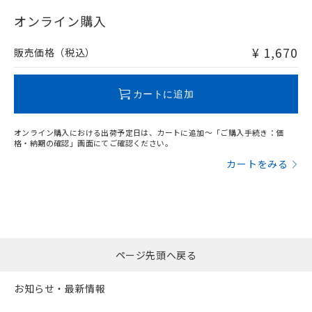
"対応済み"や非含有の記載がされた商品であっても、流通
在庫等で未対応品が混在する可能性があります。
オンライン購入
非含有品が必要な際は、弊社営業部門もしくは販売店へお
問い合わせください。
¥ 1,670
販売価格（税込）
この製品のRoHS/REACH対応状況ページへ
カートに追加
オンライン購入における出荷予定日は、カートに追加～「ご購入手続き：価
格・納期の確認」画面にてご確認ください。
カートをみる
ページ先頭へ戻る
お知らせ・最新情報