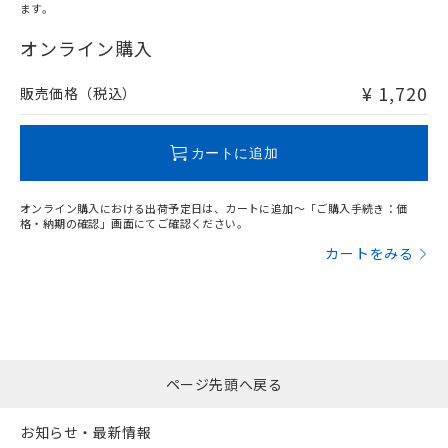
ます。
"対応済み"や非含有の記載がされた商品であっても、流通
在庫等で未対応品が混在する可能性があります。
オンライン購入
非含有品が必要な際は、弊社営業部門もしくは販売店へお
問い合わせください。
¥ 1,720
販売価格（税込）
この製品のRoHS/REACH対応状況ページへ
カートに追加
オンライン購入における出荷予定日は、カートに追加～「ご購入手続き：価
格・納期の確認」画面にてご確認ください。
カートをみる
ページ先頭へ戻る
お知らせ・最新情報