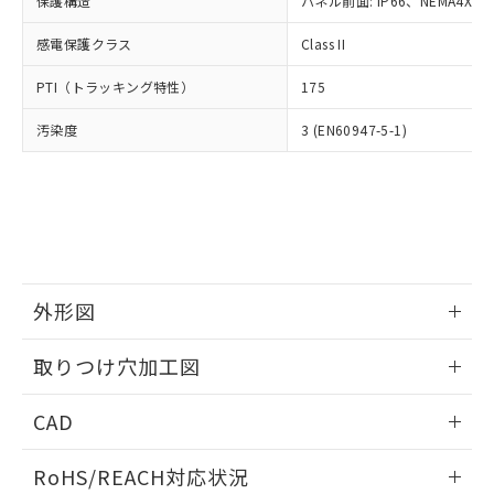
保護構造
パネル前面: IP66、NEMA4X, N
オムロン制御機器販売店や当社販売拠
フタル酸エステル類の４物質については閾値を超える意
武器並びにこれらの製造装置等に一切
いては、お客様のお取引先、ま
図的な使用がないことを確認しています。
点は「
販売ネットワーク
」をご確認
※2 環境保護使用期限
使用いたしません。
感電保護クラス
Class II
たはお客様担当のオムロン制御
ください。
当社は、貴社製品を第三者に販売する
機器販売店・当社販売員にご確
在庫状況および標準価格結果を当社の
※2 対応予定月
「ｅ」：有害物質（10物質）のすべてが基
PTI（トラッキング特性）
175
場合は、上記1、2および3の内容を当
認ください)
事前の承諾なく第三者に漏洩または開
準値以下であることを示します。
該第三者に通知します。また当社は、
示しないようお願いします。
汚染度
3 (EN60947-5-1)
部品在庫の切り替え状況などにより、予定
「10」：通常の使用状況下において有害物
販売先および販売に係わる関係者が違
マイパーツ機能（部品リスト作成サー
空
受注生産機種、また在庫状況の
月が前後することがあります。
質が外部に漏えいし、環境に深刻な影響を
法に輸出するおそれがある場合は、取
ビス）をご利用いただくには、I-Web
白
情報を公開していない機種
及ぼさない年数を意味します。
り引きをいたしません。
メンバーズにご登録されている必要が
「－」：未確認です。当社販売部門へお問
あります。
い合わせください。
お客様が当ウェブサイト上で当社にご
※3 非含有証明書ダウンロード
登録された部品リストについて、当社
および当社の共同利用者が、当社の製
下記の非含有証明書をダウンロードするこ
品・サービスに関するお客様との取
外形図
とができます。
合意する
キャンセル
引・商談に必要な範囲で利用すること
をご了承ください。
情報更新：2026/05/21
取りつけ穴加工図
EU RoHS指令（10物質）の非含有証明書
※当社の共同利用者とは、
"個人情報
51物質の非含有証明書（当社基準）
の共同利用に関して"
の「1.共同利
情報更新：2026/05/21
※本証明書は発行日時点で非含有を証明す
CAD
用者の範囲」に記載されている法人を
るもので、過去に遡って非含有を証明する
指します。
ものではありません。
ログイン/会員登録いただくと、CADデータをダウンロー
RoHS/REACH対応状況
また、RoHS指令のフタル酸エステル類４
ドすることができます。