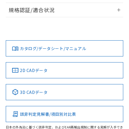
物質の対応では、対応完了までの期間は出
情報更新：2026/7/29
荷製品に未対応品が混在することから備考
規格認証/適合状況
欄に対応日を記載しておりました。
ログイン/会員登録
EU RoHS
注意事項・凡例
既に当社にて対応品への在庫切替を完了
UL認証
CSA認証
CEマーキング
していることから、特段のことがない限
り、2022年1月12日より割愛しておりま
Yes
Yes
Yes
対応状況
対応予定月
※1
※2
す。
ダウンロードデータをご利用いただく前に、以下を必ずお読
みください。
カタログ/データシート/マニュアル
対応済み
ソフトウェアの使用条件
LR型式承認
DNV型式承認
BV型式承認
KR型式承
（イギリス
（ノルウェー
（フランス
（韓国
船舶規格）
船舶規格）
船舶規格）
船舶規格
中国 RoHS
注意事項・凡例
2D CADデータ
No
No
No
No
中国 RoHS表
※1 ※2
3D CADデータ
この製品の規格認証/適合状況ページへ
Pb
Hg
Cd
Cr(VI)
その他の認証はこちらのページからご検索ください
該非判定見解書/項目別対比表
O
O
O
O
日本の外為法に基づく該非判定、およびEAR再輸出規制に関する見解が入手でき