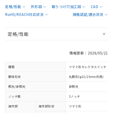
定格/性能
外形図
取りつけ穴加工図
CAD
RoHS/REACH対応状況
規格認証/適合状況
定格/性能
情報更新：2026/05/21
種類
ツマミ形セレクタスイッチ
胴体形状
丸胴形(φ22/25mm共用)
照光/非照光
非照光
ノッチ数
3ノッチ
操作部
操作部形状
ツマミ形