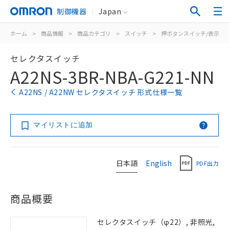
制御機器
Japan
ホーム
>
商品情報
>
商品カテゴリ
>
スイッチ
>
押ボタンスイッチ/表示灯
セレクタスイッチ
A22NS-3BR-NBA-G221-NN
A22NS / A22NW セレクタスイッチ 形式仕様一覧
マイリストに追加
日本語
English
PDF出力
商品概要
セレクタスイッチ（φ22）, 非照光,