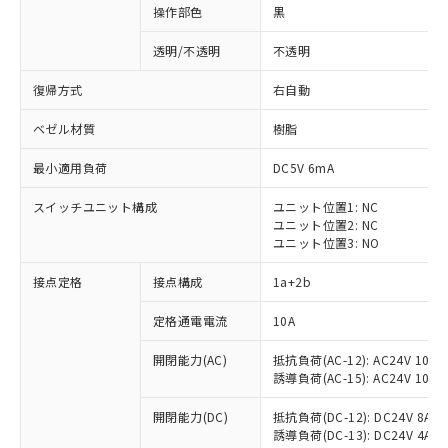
操作部色
黒
透明/不透明
不透明
復帰方式
右自動
ベゼル材質
樹脂
最小適用負荷
DC5V 6mA
スイッチユニット構成
ユニット位置1: NC
ユニット位置2: NC
ユニット位置3: NO
接点定格
接点構成
1a+2b
※1 対応状況
定格通電電流
10A
対応済み：EU RoHS指令（10物質）の
開閉能力(AC)
抵抗負荷(AC-12): AC24V 10A/A
非含有に対応した製品が提供可能な商品で
誘導負荷(AC-15): AC24V 10A/AC
す。
対応予定：EU RoHS指令（10物質）の非含
開閉能力(DC)
抵抗負荷(DC-12): DC24V 8A/DC
ご利用条件
有に対応した製品に切り替える予定のある
誘導負荷(DC-13): DC24V 4A/DC
商品です。