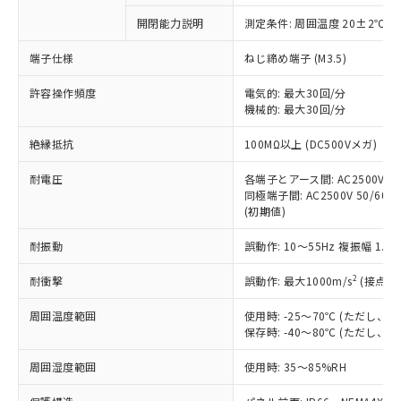
対応予定なし：EU RoHS指令（10物質）の
開閉能力説明
測定条件: 周囲温度 20±2℃、
以下の条件をお読みいただき、同意のうえ
非含有に非対応の商品で、対応品を出す予
ご利用ください。
定はありません。
端子仕様
ねじ締め端子 (M3.5)
調査・確認中：EU RoHS指令（10物質）の
本サービスは、当社制御機器事業取扱
※1 中国RoHS○×表
非含有の対応状況を調査中または確認中の
許容操作頻度
電気的: 最大30回/分
商品の当社在庫状況および標準価格
機械的: 最大30回/分
商品です。
(税抜)を提供させていただくもので
「○」：最大均質材料含有率が中国RoHSの
非該当品：ライセンス料など無形物で、有
す。
絶縁抵抗
100MΩ以上 (DC500Vメガ)
基準値以下であることを示します。
害物質有無と関係のない商品です。
当社制御機器事業取扱商品の中には、
「×」：最大均質材料含有率が中国RoHSの
仕入先様の事情により、非含有部品として
本サービスの対象外となる商品もある
耐電圧
各端子とアース間: AC2500V 50/
基準値を超えていることを示します。
いたものが、含有品と判明した場合などや
当社は、これら貴社製品のうち、外国
同極端子間: AC2500V 50/60Hz
ことをご了承ください。
「－」：未確認です。当社販売部門へお問
むを得ず変更することがあります。
為替および外国貿易法に定める商品
(初期値)
在庫状況および標準価格照会結果は、
い合わせください。
（以下｢規制貨物等」という）を輸出
記載している更新日時点での社内デー
*EU RoHS指令（10物質）：
耐振動
誤動作: 10～55Hz 複振幅 1.
または国外への提供する場合は、日本
記
タに基づき作成されるものであり、閲
説明
鉛(Pb) 1000ppm以下、 水銀(Hg) 1000ppm以下、 カド
*中国RoHS10物質の基準値 (GB/T26572)：
国政府の輸出許可(または役務取引許
号
覧された時点での実際の在庫および標
ミウム(Cd) 100ppm以下、
Pb(鉛) :1000ppm、 Hg(水銀) : 1000ppm、 Cd(カドミウ
2
耐衝撃
誤動作: 最大1000m/s
(接点開
可)を取得するなどの必要な手続きを
六価クロム(Cr(Ⅵ)) 1000ppm以下、ポリ臭化ビフェニル
ム) : 100ppm、
準価格とは異なる場合があることをご
類(PBB) 1000ppm以下、ポリ臭化ジフェニルエーテル類
Cr(Ⅵ)(六価クロム) : 1000ppm、 PBBs(ポリ臭化ビフェ
とります。
了承ください。
(PBDE) 1000ppm以下、フタル酸ビス(2-エチルヘキシ
○
一定数以上の在庫あり
ニル類) : 1000ppm、 PBDEs(ポリ臭化ジフェニルエーテ
周囲温度範囲
使用時: -25～70℃ (ただし
当社は規制貨物を破棄する場合は、完
ル) (DEHP)(別名：DOP) 1000ppm以下、フタル酸ブチ
正式な納期状況および標準価格はお客
ル類) : 1000ppm、
保存時: -40～80℃ (ただし
ルベンジル（BBP） 1000ppm以下、フタル酸ジブチル
全に破砕するなど、違法に輸出されな
DBP(フタル酸ジブチル) : 1000ppm、 DIBP(フタル酸ジ
様のお取引先、またはお客様担当のオ
（DBP） 1000ppm以下、フタル酸ジイソブチル
イソブチル) : 1000ppm、 BBP(フタル酸ブチルベンジ
△
一定数には満たないが在庫あり
いよう必要な手段を講じます。
ムロン制御機器販売店・当社販売員に
(DIBP) 1000ppm以下
周囲湿度範囲
使用時: 35～85%RH
ル) : 1000ppm、
当社は貴社製品を、核兵器、ミサイ
但し、RoHS指令で産業用監視および制御機器に対する
DEHP(フタル酸ビス(2-エチルヘキシル)) : 1000ppm
ご相談ください。
適用除外項目は除く。
ル、化学兵器、生物兵器またはその他
－
在庫なし(最新の在庫状況につ