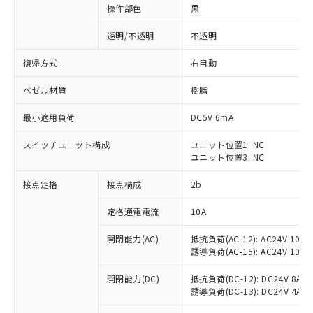
操作部色
黒
透明/不透明
不透明
復帰方式
右自動
ベゼル材質
樹脂
最小適用負荷
DC5V 6mA
スイッチユニット構成
ユニット位置1: NC
ユニット位置3: NC
接点定格
接点構成
2b
※1 対応状況
定格通電電流
10A
対応済み：EU RoHS指令（10物質）の
開閉能力(AC)
抵抗負荷(AC-12): AC24V 10A/A
非含有に対応した製品が提供可能な商品で
誘導負荷(AC-15): AC24V 10A/AC
す。
対応予定：EU RoHS指令（10物質）の非含
開閉能力(DC)
抵抗負荷(DC-12): DC24V 8A/DC
ご利用条件
有に対応した製品に切り替える予定のある
誘導負荷(DC-13): DC24V 4A/DC
商品です。