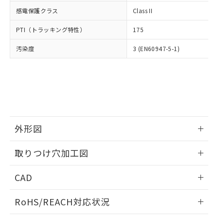
武器並びにこれらの製造装置等に一切
いては、お客様のお取引先、ま
図的な使用がないことを確認しています。
点は「
販売ネットワーク
」をご確認
感電保護クラス
Class II
※2 環境保護使用期限
使用いたしません。
たはお客様担当のオムロン制御
ください。
当社は、貴社製品を第三者に販売する
機器販売店・当社販売員にご確
在庫状況および標準価格結果を当社の
PTI（トラッキング特性）
175
※2 対応予定月
「ｅ」：有害物質（10物質）のすべてが基
場合は、上記1、2および3の内容を当
認ください)
事前の承諾なく第三者に漏洩または開
準値以下であることを示します。
該第三者に通知します。また当社は、
示しないようお願いします。
汚染度
3 (EN60947-5-1)
部品在庫の切り替え状況などにより、予定
「10」：通常の使用状況下において有害物
販売先および販売に係わる関係者が違
マイパーツ機能（部品リスト作成サー
空
受注生産機種、また在庫状況の
月が前後することがあります。
質が外部に漏えいし、環境に深刻な影響を
法に輸出するおそれがある場合は、取
ビス）をご利用いただくには、I-Web
白
情報を公開していない機種
及ぼさない年数を意味します。
り引きをいたしません。
メンバーズにご登録されている必要が
「－」：未確認です。当社販売部門へお問
あります。
い合わせください。
お客様が当ウェブサイト上で当社にご
※3 非含有証明書ダウンロード
登録された部品リストについて、当社
および当社の共同利用者が、当社の製
下記の非含有証明書をダウンロードするこ
外形図
品・サービスに関するお客様との取
とができます。
合意する
キャンセル
引・商談に必要な範囲で利用すること
情報更新：2026/05/21
をご了承ください。
取りつけ穴加工図
EU RoHS指令（10物質）の非含有証明書
※当社の共同利用者とは、
"個人情報
51物質の非含有証明書（当社基準）
情報更新：2026/05/21
の共同利用に関して"
の「1.共同利
CAD
※本証明書は発行日時点で非含有を証明す
用者の範囲」に記載されている法人を
るもので、過去に遡って非含有を証明する
指します。
ログイン/会員登録いただくと、CADデータをダウンロー
ものではありません。
RoHS/REACH対応状況
ドすることができます。
また、RoHS指令のフタル酸エステル類４
物質の対応では、対応完了までの期間は出