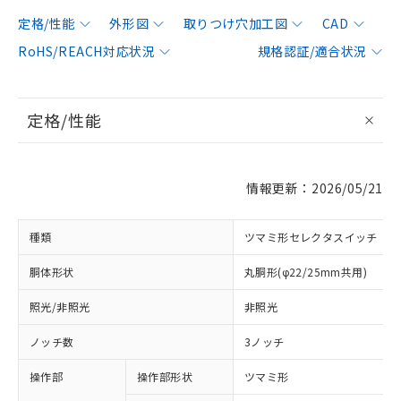
定格/性能
外形図
取りつけ穴加工図
CAD
RoHS/REACH対応状況
規格認証/適合状況
定格/性能
情報更新：2026/05/21
種類
ツマミ形セレクタスイッチ
胴体形状
丸胴形(φ22/25mm共用)
照光/非照光
非照光
ノッチ数
3ノッチ
操作部
操作部形状
ツマミ形