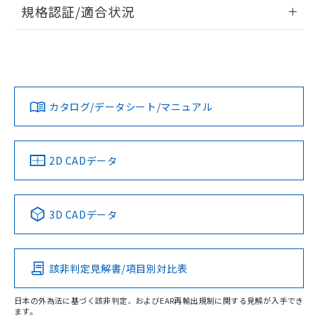
情報更新：2026/7/29
規格認証/適合状況
荷製品に未対応品が混在することから備考
欄に対応日を記載しておりました。
ログイン/会員登録
EU RoHS
注意事項・凡例
既に当社にて対応品への在庫切替を完了
UL認証
CSA認証
CEマーキング
していることから、特段のことがない限
Yes
Yes
Yes
り、2022年1月12日より割愛しておりま
対応状況
対応予定月
※1
※2
ダウンロードデータをご利用いただく前に、以下を必ずお読
す。
みください。
カタログ/データシート/マニュアル
対応済み
ソフトウェアの使用条件
LR型式承認
DNV型式承認
BV型式承認
KR型式承
（イギリス
（ノルウェー
（フランス
（韓国
船舶規格）
船舶規格）
船舶規格）
船舶規格
中国 RoHS
注意事項・凡例
2D CADデータ
No
No
No
No
中国 RoHS表
※1 ※2
3D CADデータ
この製品の規格認証/適合状況ページへ
Pb
Hg
Cd
Cr(VI)
その他の認証はこちらのページからご検索ください
該非判定見解書/項目別対比表
O
O
O
O
日本の外為法に基づく該非判定、およびEAR再輸出規制に関する見解が入手でき
ます。