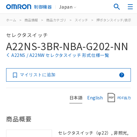
制御機器
Japan
ホーム
>
商品情報
>
商品カテゴリ
>
スイッチ
>
押ボタンスイッチ/表示灯
セレクタスイッチ
A22NS-3BR-NBA-G202-NN
A22NS / A22NW セレクタスイッチ 形式仕様一覧
マイリストに追加
日本語
English
PDF出力
商品概要
セレクタスイッチ（φ22）, 非照光,