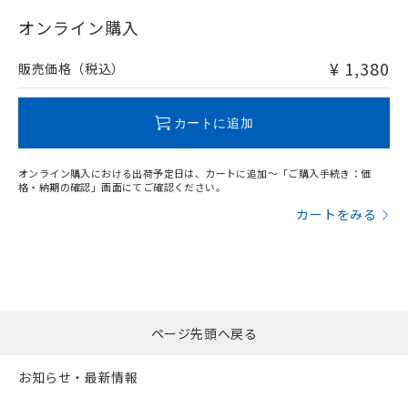
"対応済み"や非含有の記載がされた商品であっても、流通
在庫等で未対応品が混在する可能性があります。
オンライン購入
非含有品が必要な際は、弊社営業部門もしくは販売店へお
問い合わせください。
¥ 1,380
販売価格（税込）
この製品のRoHS/REACH対応状況ページへ
カートに追加
オンライン購入における出荷予定日は、カートに追加～「ご購入手続き：価
格・納期の確認」画面にてご確認ください。
カートをみる
ページ先頭へ戻る
お知らせ・最新情報