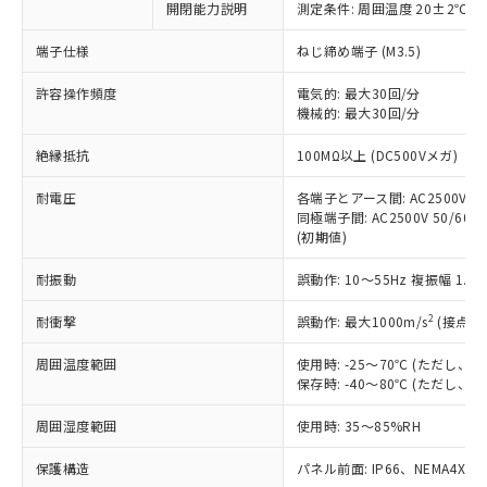
開閉能力説明
測定条件: 周囲温度 20±2℃、
対応予定なし：EU RoHS指令（10物質）の
以下の条件をお読みいただき、同意のうえ
非含有に非対応の商品で、対応品を出す予
ご利用ください。
端子仕様
ねじ締め端子 (M3.5)
定はありません。
調査・確認中：EU RoHS指令（10物質）の
本サービスは、当社制御機器事業取扱
許容操作頻度
電気的: 最大30回/分
※1 中国RoHS○×表
非含有の対応状況を調査中または確認中の
機械的: 最大30回/分
商品の当社在庫状況および標準価格
商品です。
(税抜)を提供させていただくもので
「○」：最大均質材料含有率が中国RoHSの
非該当品：ライセンス料など無形物で、有
絶縁抵抗
100MΩ以上 (DC500Vメガ)
す。
基準値以下であることを示します。
害物質有無と関係のない商品です。
当社制御機器事業取扱商品の中には、
「×」：最大均質材料含有率が中国RoHSの
仕入先様の事情により、非含有部品として
耐電圧
各端子とアース間: AC2500V 50/
本サービスの対象外となる商品もある
基準値を超えていることを示します。
いたものが、含有品と判明した場合などや
同極端子間: AC2500V 50/60Hz
当社は、これら貴社製品のうち、外国
ことをご了承ください。
「－」：未確認です。当社販売部門へお問
(初期値)
むを得ず変更することがあります。
為替および外国貿易法に定める商品
在庫状況および標準価格照会結果は、
い合わせください。
（以下｢規制貨物等」という）を輸出
記載している更新日時点での社内デー
耐振動
誤動作: 10～55Hz 複振幅 1.
*EU RoHS指令（10物質）：
または国外への提供する場合は、日本
記
タに基づき作成されるものであり、閲
説明
鉛(Pb) 1000ppm以下、 水銀(Hg) 1000ppm以下、 カド
*中国RoHS10物質の基準値 (GB/T26572)：
国政府の輸出許可(または役務取引許
号
覧された時点での実際の在庫および標
ミウム(Cd) 100ppm以下、
2
耐衝撃
誤動作: 最大1000m/s
(接点開
Pb(鉛) :1000ppm、 Hg(水銀) : 1000ppm、 Cd(カドミウ
可)を取得するなどの必要な手続きを
六価クロム(Cr(Ⅵ)) 1000ppm以下、ポリ臭化ビフェニル
ム) : 100ppm、
準価格とは異なる場合があることをご
類(PBB) 1000ppm以下、ポリ臭化ジフェニルエーテル類
Cr(Ⅵ)(六価クロム) : 1000ppm、 PBBs(ポリ臭化ビフェ
とります。
周囲温度範囲
使用時: -25～70℃ (ただし
了承ください。
(PBDE) 1000ppm以下、フタル酸ビス(2-エチルヘキシ
○
一定数以上の在庫あり
ニル類) : 1000ppm、 PBDEs(ポリ臭化ジフェニルエーテ
当社は規制貨物を破棄する場合は、完
保存時: -40～80℃ (ただし
ル) (DEHP)(別名：DOP) 1000ppm以下、フタル酸ブチ
正式な納期状況および標準価格はお客
ル類) : 1000ppm、
ルベンジル（BBP） 1000ppm以下、フタル酸ジブチル
全に破砕するなど、違法に輸出されな
DBP(フタル酸ジブチル) : 1000ppm、 DIBP(フタル酸ジ
様のお取引先、またはお客様担当のオ
（DBP） 1000ppm以下、フタル酸ジイソブチル
イソブチル) : 1000ppm、 BBP(フタル酸ブチルベンジ
△
一定数には満たないが在庫あり
周囲湿度範囲
使用時: 35～85%RH
いよう必要な手段を講じます。
ムロン制御機器販売店・当社販売員に
(DIBP) 1000ppm以下
ル) : 1000ppm、
当社は貴社製品を、核兵器、ミサイ
但し、RoHS指令で産業用監視および制御機器に対する
DEHP(フタル酸ビス(2-エチルヘキシル)) : 1000ppm
ご相談ください。
適用除外項目は除く。
保護構造
パネル前面: IP66、NEMA4X, N
ル、化学兵器、生物兵器またはその他
－
在庫なし(最新の在庫状況につ
オムロン制御機器販売店や当社販売拠
フタル酸エステル類の４物質については閾値を超える意