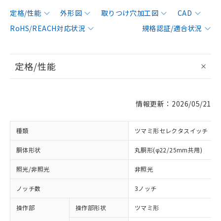
定格/性能
外形図
取りつけ穴加工図
CAD
RoHS/REACH対応状況
規格認証/適合状況
定格/性能
情報更新：2026/05/21
種類
ツマミ形セレクタスイッチ
胴体形状
丸胴形(φ22/25mm共用)
照光/非照光
非照光
ノッチ数
3ノッチ
操作部
操作部形状
ツマミ形