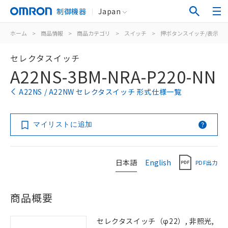
制御機器
Japan
ホーム
>
商品情報
>
商品カテゴリ
>
スイッチ
>
押ボタンスイッチ/表示灯
セレクタスイッチ
A22NS-3BM-NRA-P220-NN
A22NS / A22NW セレクタスイッチ 形式仕様一覧
マイリストに追加
日本語
English
PDF出力
商品概要
セレクタスイッチ（φ22）, 非照光,