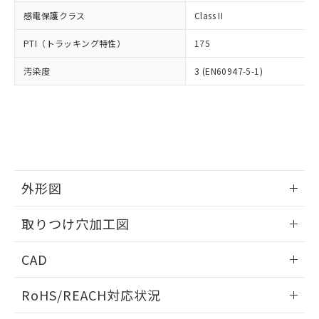
武器並びにこれらの製造装置等に一切
いては、お客様のお取引先、ま
図的な使用がないことを確認しています。
点は「
販売ネットワーク
」をご確認
感電保護クラス
Class II
※2 環境保護使用期限
使用いたしません。
たはお客様担当のオムロン制御
ください。
当社は、貴社製品を第三者に販売する
機器販売店・当社販売員にご確
在庫状況および標準価格結果を当社の
PTI（トラッキング特性）
175
※2 対応予定月
「ｅ」：有害物質（10物質）のすべてが基
場合は、上記1、2および3の内容を当
認ください)
事前の承諾なく第三者に漏洩または開
準値以下であることを示します。
該第三者に通知します。また当社は、
示しないようお願いします。
汚染度
3 (EN60947-5-1)
部品在庫の切り替え状況などにより、予定
「10」：通常の使用状況下において有害物
販売先および販売に係わる関係者が違
マイパーツ機能（部品リスト作成サー
空
受注生産機種、また在庫状況の
月が前後することがあります。
質が外部に漏えいし、環境に深刻な影響を
法に輸出するおそれがある場合は、取
ビス）をご利用いただくには、I-Web
白
情報を公開していない機種
及ぼさない年数を意味します。
り引きをいたしません。
メンバーズにご登録されている必要が
「－」：未確認です。当社販売部門へお問
あります。
い合わせください。
お客様が当ウェブサイト上で当社にご
※3 非含有証明書ダウンロード
登録された部品リストについて、当社
および当社の共同利用者が、当社の製
下記の非含有証明書をダウンロードするこ
外形図
品・サービスに関するお客様との取
とができます。
合意する
キャンセル
引・商談に必要な範囲で利用すること
情報更新：2026/05/21
をご了承ください。
取りつけ穴加工図
EU RoHS指令（10物質）の非含有証明書
※当社の共同利用者とは、
"個人情報
51物質の非含有証明書（当社基準）
情報更新：2026/05/21
の共同利用に関して"
の「1.共同利
CAD
※本証明書は発行日時点で非含有を証明す
用者の範囲」に記載されている法人を
るもので、過去に遡って非含有を証明する
指します。
ログイン/会員登録いただくと、CADデータをダウンロー
ものではありません。
RoHS/REACH対応状況
ドすることができます。
また、RoHS指令のフタル酸エステル類４
物質の対応では、対応完了までの期間は出