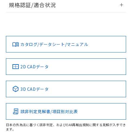
情報更新：2026/7/29
規格認証/適合状況
荷製品に未対応品が混在することから備考
欄に対応日を記載しておりました。
ログイン/会員登録
EU RoHS
注意事項・凡例
A22NS-3BM-NRA-P220-NNについての規格認証/適合状況に
既に当社にて対応品への在庫切替を完了
ついては、「カスタマーサポートセンタ お客様相談室」また
していることから、特段のことがない限
は貴社担当オムロン営業員または販売店にお問い合わせくだ
り、2022年1月12日より割愛しておりま
対応状況
対応予定月
※1
※2
さい。
ダウンロードデータをご利用いただく前に、以下を必ずお読
す。
みください。
カタログ/データシート/マニュアル
対応済み
ソフトウェアの使用条件
お問い合わせ
中国 RoHS
注意事項・凡例
2D CADデータ
中国 RoHS表
※1 ※2
3D CADデータ
Pb
Hg
Cd
Cr(VI)
該非判定見解書/項目別対比表
O
O
O
O
日本の外為法に基づく該非判定、およびEAR再輸出規制に関する見解が入手でき
ます。