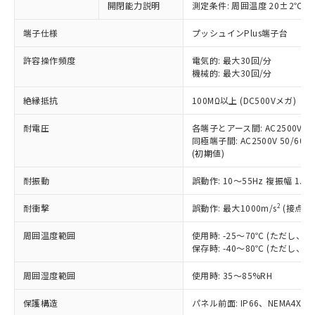
開閉能力説明
測定条件: 周囲温度 20±2℃、
対応予定なし：EU RoHS指令（10物質）の
以下の条件をお読みいただき、同意のうえ
非含有に非対応の商品で、対応品を出す予
ご利用ください。
端子仕様
プッシュインPlus端子台
定はありません。
調査・確認中：EU RoHS指令（10物質）の
本サービスは、当社制御機器事業取扱
許容操作頻度
電気的: 最大30回/分
※1 中国RoHS○×表
非含有の対応状況を調査中または確認中の
機械的: 最大30回/分
商品の当社在庫状況および標準価格
商品です。
(税抜)を提供させていただくもので
「○」：最大均質材料含有率が中国RoHSの
非該当品：ライセンス料など無形物で、有
絶縁抵抗
100MΩ以上 (DC500Vメガ)
す。
基準値以下であることを示します。
害物質有無と関係のない商品です。
当社制御機器事業取扱商品の中には、
「×」：最大均質材料含有率が中国RoHSの
仕入先様の事情により、非含有部品として
耐電圧
各端子とアース間: AC2500V 50/
本サービスの対象外となる商品もある
基準値を超えていることを示します。
いたものが、含有品と判明した場合などや
同極端子間: AC2500V 50/60Hz
当社は、これら貴社製品のうち、外国
ことをご了承ください。
「－」：未確認です。当社販売部門へお問
(初期値)
むを得ず変更することがあります。
為替および外国貿易法に定める商品
在庫状況および標準価格照会結果は、
い合わせください。
（以下｢規制貨物等」という）を輸出
記載している更新日時点での社内デー
耐振動
誤動作: 10～55Hz 複振幅 1.
*EU RoHS指令（10物質）：
または国外への提供する場合は、日本
記
タに基づき作成されるものであり、閲
説明
鉛(Pb) 1000ppm以下、 水銀(Hg) 1000ppm以下、 カド
*中国RoHS10物質の基準値 (GB/T26572)：
国政府の輸出許可(または役務取引許
号
覧された時点での実際の在庫および標
ミウム(Cd) 100ppm以下、
2
耐衝撃
誤動作: 最大1000m/s
(接点開
Pb(鉛) :1000ppm、 Hg(水銀) : 1000ppm、 Cd(カドミウ
可)を取得するなどの必要な手続きを
六価クロム(Cr(Ⅵ)) 1000ppm以下、ポリ臭化ビフェニル
ム) : 100ppm、
準価格とは異なる場合があることをご
類(PBB) 1000ppm以下、ポリ臭化ジフェニルエーテル類
Cr(Ⅵ)(六価クロム) : 1000ppm、 PBBs(ポリ臭化ビフェ
とります。
周囲温度範囲
使用時: -25～70℃ (ただし
了承ください。
(PBDE) 1000ppm以下、フタル酸ビス(2-エチルヘキシ
○
一定数以上の在庫あり
ニル類) : 1000ppm、 PBDEs(ポリ臭化ジフェニルエーテ
当社は規制貨物を破棄する場合は、完
保存時: -40～80℃ (ただし
ル) (DEHP)(別名：DOP) 1000ppm以下、フタル酸ブチ
正式な納期状況および標準価格はお客
ル類) : 1000ppm、
ルベンジル（BBP） 1000ppm以下、フタル酸ジブチル
全に破砕するなど、違法に輸出されな
DBP(フタル酸ジブチル) : 1000ppm、 DIBP(フタル酸ジ
様のお取引先、またはお客様担当のオ
（DBP） 1000ppm以下、フタル酸ジイソブチル
イソブチル) : 1000ppm、 BBP(フタル酸ブチルベンジ
△
一定数には満たないが在庫あり
周囲湿度範囲
使用時: 35～85%RH
いよう必要な手段を講じます。
ムロン制御機器販売店・当社販売員に
(DIBP) 1000ppm以下
ル) : 1000ppm、
当社は貴社製品を、核兵器、ミサイ
但し、RoHS指令で産業用監視および制御機器に対する
DEHP(フタル酸ビス(2-エチルヘキシル)) : 1000ppm
ご相談ください。
適用除外項目は除く。
保護構造
パネル前面: IP66、NEMA4X, N
ル、化学兵器、生物兵器またはその他
－
在庫なし(最新の在庫状況につ
オムロン制御機器販売店や当社販売拠
フタル酸エステル類の４物質については閾値を超える意