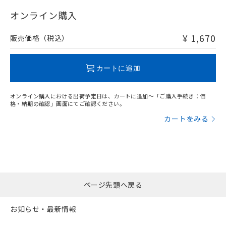
"対応済み"や非含有の記載がされた商品であっても、流通
在庫等で未対応品が混在する可能性があります。
オンライン購入
非含有品が必要な際は、弊社営業部門もしくは販売店へお
問い合わせください。
¥ 1,670
販売価格（税込）
この製品のRoHS/REACH対応状況ページへ
カートに追加
オンライン購入における出荷予定日は、カートに追加～「ご購入手続き：価
格・納期の確認」画面にてご確認ください。
カートをみる
ページ先頭へ戻る
お知らせ・最新情報