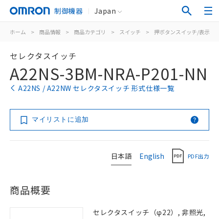
制御機器
Japan
ホーム
>
商品情報
>
商品カテゴリ
>
スイッチ
>
押ボタンスイッチ/表示灯
セレクタスイッチ
A22NS-3BM-NRA-P201-NN
A22NS / A22NW セレクタスイッチ 形式仕様一覧
マイリストに追加
日本語
English
PDF出力
商品概要
セレクタスイッチ（φ22）, 非照光,