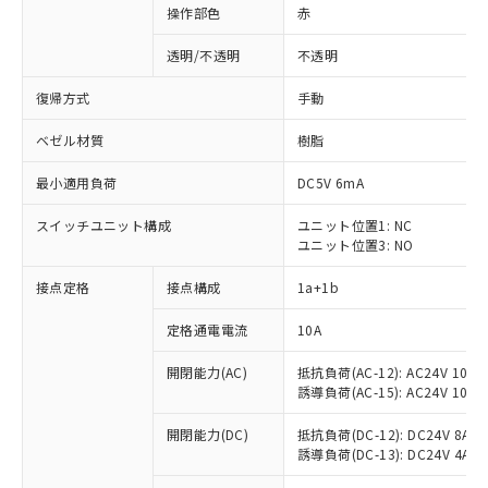
操作部色
赤
透明/不透明
不透明
復帰方式
手動
ベゼル材質
樹脂
最小適用負荷
DC5V 6mA
スイッチユニット構成
ユニット位置1: NC
ユニット位置3: NO
接点定格
接点構成
1a+1b
定格通電電流
10A
開閉能力(AC)
抵抗負荷(AC-12): AC24V 10A/A
誘導負荷(AC-15): AC24V 10A/AC
開閉能力(DC)
抵抗負荷(DC-12): DC24V 8A/DC
※1 対応状況
誘導負荷(DC-13): DC24V 4A/DC