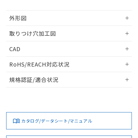
※当社の共同利用者とは、
"個人情報
51物質の非含有証明書（当社基準）
の共同利用に関して"
の「1.共同利
※本証明書は発行日時点で非含有を証明す
用者の範囲」に記載されている法人を
外形図
るもので、過去に遡って非含有を証明する
指します。
ものではありません。
情報更新：2026/05/21
また、RoHS指令のフタル酸エステル類４
取りつけ穴加工図
物質の対応では、対応完了までの期間は出
荷製品に未対応品が混在することから備考
情報更新：2026/05/21
CAD
欄に対応日を記載しておりました。
既に当社にて対応品への在庫切替を完了
ログイン/会員登録いただくと、CADデータをダウンロー
していることから、特段のことがない限
RoHS/REACH対応状況
ドすることができます。
り、2022年1月12日より割愛しておりま
情報更新：2026/7/29
す。
規格認証/適合状況
ログイン/会員登録
EU RoHS
注意事項・凡例
A22NS-3BM-NRA-P201-NNについての規格認証/適合状況に
ついては、「カスタマーサポートセンタ お客様相談室」また
は貴社担当オムロン営業員または販売店にお問い合わせくだ
対応状況
対応予定月
※1
※2
さい。
ダウンロードデータをご利用いただく前に、以下を必ずお読
みください。
カタログ/データシート/マニュアル
対応済み
ソフトウェアの使用条件
お問い合わせ