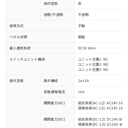
操作部色
赤
透明/不透明
不透明
復帰方式
手動
ベゼル材質
樹脂
最小適用負荷
DC5V 6mA
スイッチユニット構成
ユニット位置1: NC
ユニット位置2: NO
ユニット位置3: NO
接点定格
接点構成
2a+1b
※1 対応状況
定格通電電流
10A
対応済み：EU RoHS指令（10物質）の
開閉能力(AC)
抵抗負荷(AC-12): AC24V 10A/A
非含有に対応した製品が提供可能な商品で
誘導負荷(AC-15): AC24V 10A/AC
す。
対応予定：EU RoHS指令（10物質）の非含
開閉能力(DC)
抵抗負荷(DC-12): DC24V 8A/DC
ご利用条件
有に対応した製品に切り替える予定のある
誘導負荷(DC-13): DC24V 4A/DC
商品です。