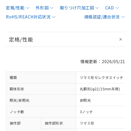
定格/性能
外形図
取りつけ穴加工図
CAD
RoHS/REACH対応状況
規格認証/適合状況
定格/性能
情報更新：2026/05/21
種類
ツマミ形セレクタスイッチ
胴体形状
丸胴形(φ22/25mm共用)
照光/非照光
非照光
ノッチ数
3ノッチ
操作部
操作部形状
ツマミ形