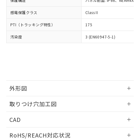
保護構造
パネル前面: IP66、NEMA4X, N
オムロン制御機器販売店や当社販売拠
フタル酸エステル類の４物質については閾値を超える意
武器並びにこれらの製造装置等に一切
いては、お客様のお取引先、ま
図的な使用がないことを確認しています。
点は「
販売ネットワーク
」をご確認
※2 環境保護使用期限
使用いたしません。
感電保護クラス
Class II
たはお客様担当のオムロン制御
ください。
当社は、貴社製品を第三者に販売する
機器販売店・当社販売員にご確
在庫状況および標準価格結果を当社の
※2 対応予定月
「ｅ」：有害物質（10物質）のすべてが基
PTI（トラッキング特性）
175
場合は、上記1、2および3の内容を当
認ください)
事前の承諾なく第三者に漏洩または開
準値以下であることを示します。
該第三者に通知します。また当社は、
示しないようお願いします。
汚染度
3 (EN60947-5-1)
部品在庫の切り替え状況などにより、予定
「10」：通常の使用状況下において有害物
販売先および販売に係わる関係者が違
マイパーツ機能（部品リスト作成サー
空
受注生産機種、また在庫状況の
月が前後することがあります。
質が外部に漏えいし、環境に深刻な影響を
法に輸出するおそれがある場合は、取
ビス）をご利用いただくには、I-Web
白
情報を公開していない機種
及ぼさない年数を意味します。
り引きをいたしません。
メンバーズにご登録されている必要が
「－」：未確認です。当社販売部門へお問
あります。
い合わせください。
お客様が当ウェブサイト上で当社にご
※3 非含有証明書ダウンロード
登録された部品リストについて、当社
および当社の共同利用者が、当社の製
下記の非含有証明書をダウンロードするこ
品・サービスに関するお客様との取
外形図
とができます。
合意する
キャンセル
引・商談に必要な範囲で利用すること
をご了承ください。
情報更新：2026/05/21
取りつけ穴加工図
EU RoHS指令（10物質）の非含有証明書
※当社の共同利用者とは、
"個人情報
51物質の非含有証明書（当社基準）
の共同利用に関して"
の「1.共同利
情報更新：2026/05/21
※本証明書は発行日時点で非含有を証明す
CAD
用者の範囲」に記載されている法人を
るもので、過去に遡って非含有を証明する
指します。
ものではありません。
ログイン/会員登録いただくと、CADデータをダウンロー
RoHS/REACH対応状況
また、RoHS指令のフタル酸エステル類４
ドすることができます。