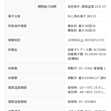
対応予定なし：EU RoHS指令（10物質）の
開閉能力説明
測定条件: 周囲温度 20±2℃、
以下の条件をお読みいただき、同意のうえ
非含有に非対応の商品で、対応品を出す予
ご利用ください。
定はありません。
端子仕様
ねじ締め端子 (M3.5)
調査・確認中：EU RoHS指令（10物質）の
本サービスは、当社制御機器事業取扱
※1 中国RoHS○×表
非含有の対応状況を調査中または確認中の
許容操作頻度
電気的: 最大30回/分
商品の当社在庫状況および標準価格
機械的: 最大30回/分
商品です。
(税抜)を提供させていただくもので
「○」：最大均質材料含有率が中国RoHSの
非該当品：ライセンス料など無形物で、有
す。
絶縁抵抗
100MΩ以上 (DC500Vメガ)
基準値以下であることを示します。
害物質有無と関係のない商品です。
当社制御機器事業取扱商品の中には、
「×」：最大均質材料含有率が中国RoHSの
仕入先様の事情により、非含有部品として
本サービスの対象外となる商品もある
耐電圧
各端子とアース間: AC2500V 50/
基準値を超えていることを示します。
いたものが、含有品と判明した場合などや
当社は、これら貴社製品のうち、外国
同極端子間: AC2500V 50/60Hz
ことをご了承ください。
「－」：未確認です。当社販売部門へお問
むを得ず変更することがあります。
為替および外国貿易法に定める商品
(初期値)
在庫状況および標準価格照会結果は、
い合わせください。
（以下｢規制貨物等」という）を輸出
記載している更新日時点での社内デー
*EU RoHS指令（10物質）：
耐振動
誤動作: 10～55Hz 複振幅 1.
または国外への提供する場合は、日本
記
タに基づき作成されるものであり、閲
説明
鉛(Pb) 1000ppm以下、 水銀(Hg) 1000ppm以下、 カド
*中国RoHS10物質の基準値 (GB/T26572)：
国政府の輸出許可(または役務取引許
号
覧された時点での実際の在庫および標
ミウム(Cd) 100ppm以下、
Pb(鉛) :1000ppm、 Hg(水銀) : 1000ppm、 Cd(カドミウ
2
耐衝撃
誤動作: 最大1000m/s
(接点開
可)を取得するなどの必要な手続きを
六価クロム(Cr(Ⅵ)) 1000ppm以下、ポリ臭化ビフェニル
ム) : 100ppm、
準価格とは異なる場合があることをご
類(PBB) 1000ppm以下、ポリ臭化ジフェニルエーテル類
Cr(Ⅵ)(六価クロム) : 1000ppm、 PBBs(ポリ臭化ビフェ
とります。
了承ください。
(PBDE) 1000ppm以下、フタル酸ビス(2-エチルヘキシ
○
一定数以上の在庫あり
ニル類) : 1000ppm、 PBDEs(ポリ臭化ジフェニルエーテ
周囲温度範囲
使用時: -25～70℃ (ただし
当社は規制貨物を破棄する場合は、完
ル) (DEHP)(別名：DOP) 1000ppm以下、フタル酸ブチ
正式な納期状況および標準価格はお客
ル類) : 1000ppm、
保存時: -40～80℃ (ただし
ルベンジル（BBP） 1000ppm以下、フタル酸ジブチル
全に破砕するなど、違法に輸出されな
DBP(フタル酸ジブチル) : 1000ppm、 DIBP(フタル酸ジ
様のお取引先、またはお客様担当のオ
（DBP） 1000ppm以下、フタル酸ジイソブチル
イソブチル) : 1000ppm、 BBP(フタル酸ブチルベンジ
△
一定数には満たないが在庫あり
いよう必要な手段を講じます。
ムロン制御機器販売店・当社販売員に
(DIBP) 1000ppm以下
周囲湿度範囲
使用時: 35～85%RH
ル) : 1000ppm、
当社は貴社製品を、核兵器、ミサイ
但し、RoHS指令で産業用監視および制御機器に対する
DEHP(フタル酸ビス(2-エチルヘキシル)) : 1000ppm
ご相談ください。
適用除外項目は除く。
ル、化学兵器、生物兵器またはその他
－
在庫なし(最新の在庫状況につ