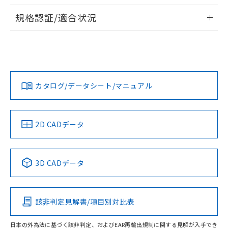
物質の対応では、対応完了までの期間は出
情報更新：2026/7/29
荷製品に未対応品が混在することから備考
規格認証/適合状況
欄に対応日を記載しておりました。
ログイン/会員登録
EU RoHS
注意事項・凡例
既に当社にて対応品への在庫切替を完了
UL認証
CSA認証
CEマーキング
していることから、特段のことがない限
り、2022年1月12日より割愛しておりま
Yes
Yes
Yes
対応状況
対応予定月
※1
※2
す。
ダウンロードデータをご利用いただく前に、以下を必ずお読
みください。
カタログ/データシート/マニュアル
対応済み
ソフトウェアの使用条件
LR型式承認
DNV型式承認
BV型式承認
KR型式承
（イギリス
（ノルウェー
（フランス
（韓国
船舶規格）
船舶規格）
船舶規格）
船舶規格
中国 RoHS
注意事項・凡例
2D CADデータ
No
No
No
No
中国 RoHS表
※1 ※2
3D CADデータ
この製品の規格認証/適合状況ページへ
Pb
Hg
Cd
Cr(VI)
その他の認証はこちらのページからご検索ください
該非判定見解書/項目別対比表
O
O
O
O
日本の外為法に基づく該非判定、およびEAR再輸出規制に関する見解が入手でき