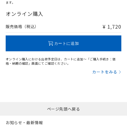
ます。
"対応済み"や非含有の記載がされた商品であっても、流通
在庫等で未対応品が混在する可能性があります。
オンライン購入
非含有品が必要な際は、弊社営業部門もしくは販売店へお
問い合わせください。
¥ 1,720
販売価格（税込）
この製品のRoHS/REACH対応状況ページへ
カートに追加
オンライン購入における出荷予定日は、カートに追加～「ご購入手続き：価
格・納期の確認」画面にてご確認ください。
カートをみる
ページ先頭へ戻る
お知らせ・最新情報