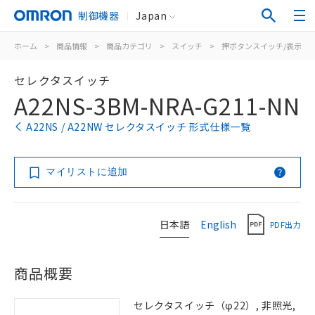
制御機器
Japan
ホーム
>
商品情報
>
商品カテゴリ
>
スイッチ
>
押ボタンスイッチ/表示灯
セレクタスイッチ
A22NS-3BM-NRA-G211-NN
A22NS / A22NW セレクタスイッチ 形式仕様一覧
マイリストに追加
日本語
English
PDF出力
商品概要
セレクタスイッチ（φ22）, 非照光,