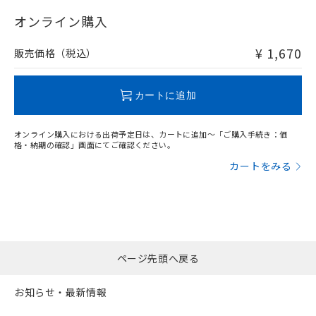
"対応済み"や非含有の記載がされた商品であっても、流通
在庫等で未対応品が混在する可能性があります。
オンライン購入
非含有品が必要な際は、弊社営業部門もしくは販売店へお
問い合わせください。
¥ 1,670
販売価格（税込）
この製品のRoHS/REACH対応状況ページへ
カートに追加
オンライン購入における出荷予定日は、カートに追加～「ご購入手続き：価
格・納期の確認」画面にてご確認ください。
カートをみる
ページ先頭へ戻る
お知らせ・最新情報