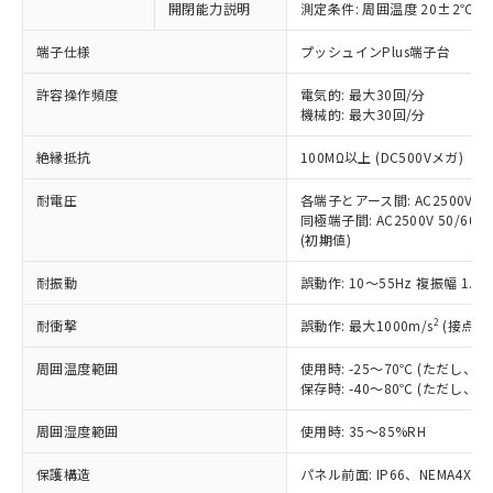
開閉能力説明
測定条件: 周囲温度 20±2℃、
対応予定なし：EU RoHS指令（10物質）の
以下の条件をお読みいただき、同意のうえ
非含有に非対応の商品で、対応品を出す予
ご利用ください。
端子仕様
プッシュインPlus端子台
定はありません。
調査・確認中：EU RoHS指令（10物質）の
本サービスは、当社制御機器事業取扱
許容操作頻度
電気的: 最大30回/分
※1 中国RoHS○×表
非含有の対応状況を調査中または確認中の
機械的: 最大30回/分
商品の当社在庫状況および標準価格
商品です。
(税抜)を提供させていただくもので
「○」：最大均質材料含有率が中国RoHSの
非該当品：ライセンス料など無形物で、有
絶縁抵抗
100MΩ以上 (DC500Vメガ)
す。
基準値以下であることを示します。
害物質有無と関係のない商品です。
当社制御機器事業取扱商品の中には、
「×」：最大均質材料含有率が中国RoHSの
仕入先様の事情により、非含有部品として
耐電圧
各端子とアース間: AC2500V 50/
本サービスの対象外となる商品もある
基準値を超えていることを示します。
いたものが、含有品と判明した場合などや
同極端子間: AC2500V 50/60Hz
当社は、これら貴社製品のうち、外国
ことをご了承ください。
「－」：未確認です。当社販売部門へお問
(初期値)
むを得ず変更することがあります。
為替および外国貿易法に定める商品
在庫状況および標準価格照会結果は、
い合わせください。
（以下｢規制貨物等」という）を輸出
記載している更新日時点での社内デー
耐振動
誤動作: 10～55Hz 複振幅 1.
*EU RoHS指令（10物質）：
または国外への提供する場合は、日本
記
タに基づき作成されるものであり、閲
説明
鉛(Pb) 1000ppm以下、 水銀(Hg) 1000ppm以下、 カド
*中国RoHS10物質の基準値 (GB/T26572)：
国政府の輸出許可(または役務取引許
号
覧された時点での実際の在庫および標
ミウム(Cd) 100ppm以下、
2
耐衝撃
誤動作: 最大1000m/s
(接点開
Pb(鉛) :1000ppm、 Hg(水銀) : 1000ppm、 Cd(カドミウ
可)を取得するなどの必要な手続きを
六価クロム(Cr(Ⅵ)) 1000ppm以下、ポリ臭化ビフェニル
ム) : 100ppm、
準価格とは異なる場合があることをご
類(PBB) 1000ppm以下、ポリ臭化ジフェニルエーテル類
Cr(Ⅵ)(六価クロム) : 1000ppm、 PBBs(ポリ臭化ビフェ
とります。
周囲温度範囲
使用時: -25～70℃ (ただし
了承ください。
(PBDE) 1000ppm以下、フタル酸ビス(2-エチルヘキシ
○
一定数以上の在庫あり
ニル類) : 1000ppm、 PBDEs(ポリ臭化ジフェニルエーテ
当社は規制貨物を破棄する場合は、完
保存時: -40～80℃ (ただし
ル) (DEHP)(別名：DOP) 1000ppm以下、フタル酸ブチ
正式な納期状況および標準価格はお客
ル類) : 1000ppm、
ルベンジル（BBP） 1000ppm以下、フタル酸ジブチル
全に破砕するなど、違法に輸出されな
DBP(フタル酸ジブチル) : 1000ppm、 DIBP(フタル酸ジ
様のお取引先、またはお客様担当のオ
（DBP） 1000ppm以下、フタル酸ジイソブチル
イソブチル) : 1000ppm、 BBP(フタル酸ブチルベンジ
△
一定数には満たないが在庫あり
周囲湿度範囲
使用時: 35～85%RH
いよう必要な手段を講じます。
ムロン制御機器販売店・当社販売員に
(DIBP) 1000ppm以下
ル) : 1000ppm、
当社は貴社製品を、核兵器、ミサイ
但し、RoHS指令で産業用監視および制御機器に対する
DEHP(フタル酸ビス(2-エチルヘキシル)) : 1000ppm
ご相談ください。
適用除外項目は除く。
保護構造
パネル前面: IP66、NEMA4X, N
ル、化学兵器、生物兵器またはその他
－
在庫なし(最新の在庫状況につ
オムロン制御機器販売店や当社販売拠
フタル酸エステル類の４物質については閾値を超える意