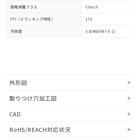
武器並びにこれらの製造装置等に一切
いては、お客様のお取引先、ま
図的な使用がないことを確認しています。
点は「
販売ネットワーク
」をご確認
感電保護クラス
Class II
※2 環境保護使用期限
使用いたしません。
たはお客様担当のオムロン制御
ください。
当社は、貴社製品を第三者に販売する
機器販売店・当社販売員にご確
在庫状況および標準価格結果を当社の
PTI（トラッキング特性）
175
※2 対応予定月
「ｅ」：有害物質（10物質）のすべてが基
場合は、上記1、2および3の内容を当
認ください)
事前の承諾なく第三者に漏洩または開
準値以下であることを示します。
該第三者に通知します。また当社は、
示しないようお願いします。
汚染度
3 (EN60947-5-1)
部品在庫の切り替え状況などにより、予定
「10」：通常の使用状況下において有害物
販売先および販売に係わる関係者が違
マイパーツ機能（部品リスト作成サー
空
受注生産機種、また在庫状況の
月が前後することがあります。
質が外部に漏えいし、環境に深刻な影響を
法に輸出するおそれがある場合は、取
ビス）をご利用いただくには、I-Web
白
情報を公開していない機種
及ぼさない年数を意味します。
り引きをいたしません。
メンバーズにご登録されている必要が
「－」：未確認です。当社販売部門へお問
あります。
い合わせください。
お客様が当ウェブサイト上で当社にご
※3 非含有証明書ダウンロード
登録された部品リストについて、当社
および当社の共同利用者が、当社の製
下記の非含有証明書をダウンロードするこ
外形図
品・サービスに関するお客様との取
とができます。
合意する
キャンセル
引・商談に必要な範囲で利用すること
情報更新：2026/05/21
をご了承ください。
取りつけ穴加工図
EU RoHS指令（10物質）の非含有証明書
※当社の共同利用者とは、
"個人情報
51物質の非含有証明書（当社基準）
情報更新：2026/05/21
の共同利用に関して"
の「1.共同利
CAD
※本証明書は発行日時点で非含有を証明す
用者の範囲」に記載されている法人を
るもので、過去に遡って非含有を証明する
指します。
ログイン/会員登録いただくと、CADデータをダウンロー
ものではありません。
RoHS/REACH対応状況
ドすることができます。
また、RoHS指令のフタル酸エステル類４
物質の対応では、対応完了までの期間は出