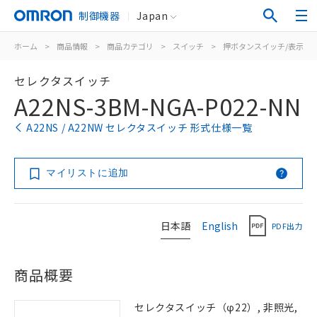
制御機器
Japan
ホーム
>
商品情報
>
商品カテゴリ
>
スイッチ
>
押ボタンスイッチ/表示灯
セレクタスイッチ
A22NS-3BM-NGA-P022-NN
A22NS / A22NW セレクタスイッチ 形式仕様一覧
マイリストに追加
日本語
English
PDF出力
商品概要
セレクタスイッチ（φ22）, 非照光,