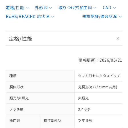
定格/性能
外形図
取りつけ穴加工図
CAD
RoHS/REACH対応状況
規格認証/適合状況
定格/性能
情報更新：2026/05/21
種類
ツマミ形セレクタスイッチ
胴体形状
丸胴形(φ22/25mm共用)
照光/非照光
非照光
ノッチ数
3ノッチ
操作部
操作部形状
ツマミ形