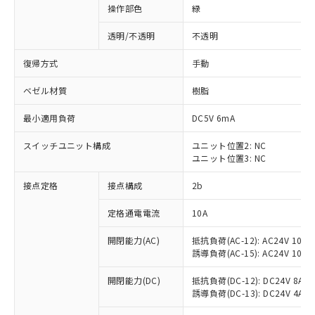
操作部色
緑
透明/不透明
不透明
復帰方式
手動
ベゼル材質
樹脂
最小適用負荷
DC5V 6mA
スイッチユニット構成
ユニット位置2: NC
ユニット位置3: NC
接点定格
接点構成
2b
※1 対応状況
定格通電電流
10A
対応済み：EU RoHS指令（10物質）の
開閉能力(AC)
抵抗負荷(AC-12): AC24V 10A/A
非含有に対応した製品が提供可能な商品で
誘導負荷(AC-15): AC24V 10A/AC
す。
対応予定：EU RoHS指令（10物質）の非含
開閉能力(DC)
抵抗負荷(DC-12): DC24V 8A/DC
ご利用条件
有に対応した製品に切り替える予定のある
誘導負荷(DC-13): DC24V 4A/DC
商品です。