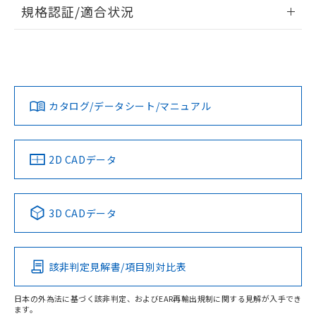
情報更新：2026/7/29
規格認証/適合状況
荷製品に未対応品が混在することから備考
欄に対応日を記載しておりました。
ログイン/会員登録
EU RoHS
注意事項・凡例
A22NS-3BM-NGA-P022-NNについての規格認証/適合状況に
既に当社にて対応品への在庫切替を完了
ついては、「カスタマーサポートセンタ お客様相談室」また
していることから、特段のことがない限
は貴社担当オムロン営業員または販売店にお問い合わせくだ
り、2022年1月12日より割愛しておりま
対応状況
対応予定月
※1
※2
さい。
ダウンロードデータをご利用いただく前に、以下を必ずお読
す。
みください。
カタログ/データシート/マニュアル
対応済み
ソフトウェアの使用条件
お問い合わせ
中国 RoHS
注意事項・凡例
2D CADデータ
中国 RoHS表
※1 ※2
3D CADデータ
Pb
Hg
Cd
Cr(VI)
該非判定見解書/項目別対比表
O
O
O
O
日本の外為法に基づく該非判定、およびEAR再輸出規制に関する見解が入手でき
ます。