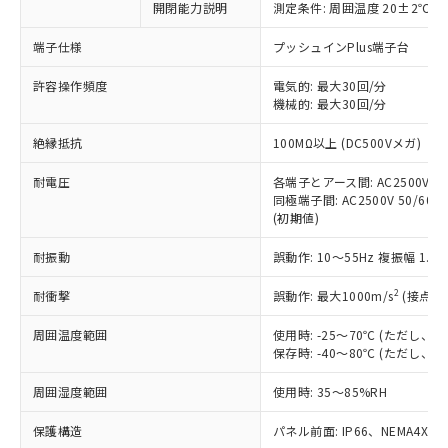
対応済み：EU RoHS指令（10物質）の
開閉能力説明
測定条件: 周囲温度 20±2℃、
非含有に対応した製品が提供可能な商品で
端子仕様
プッシュインPlus端子台
す。
対応予定：EU RoHS指令（10物質）の非含
ご利用条件
許容操作頻度
電気的: 最大30回/分
有に対応した製品に切り替える予定のある
機械的: 最大30回/分
商品です。
対応予定なし：EU RoHS指令（10物質）の
絶縁抵抗
100MΩ以上 (DC500Vメガ)
以下の条件をお読みいただき、同意のうえ
非含有に非対応の商品で、対応品を出す予
ご利用ください。
定はありません。
耐電圧
各端子とアース間: AC2500V 50/
調査・確認中：EU RoHS指令（10物質）の
同極端子間: AC2500V 50/60Hz
本サービスは、当社制御機器事業取扱
※1 中国RoHS○×表
非含有の対応状況を調査中または確認中の
(初期値)
商品の当社在庫状況および標準価格
商品です。
(税抜)を提供させていただくもので
「○」：最大均質材料含有率が中国RoHSの
耐振動
誤動作: 10～55Hz 複振幅 1.
非該当品：ライセンス料など無形物で、有
す。
基準値以下であることを示します。
害物質有無と関係のない商品です。
当社制御機器事業取扱商品の中には、
2
耐衝撃
誤動作: 最大1000m/s
(接点開
「×」：最大均質材料含有率が中国RoHSの
仕入先様の事情により、非含有部品として
本サービスの対象外となる商品もある
基準値を超えていることを示します。
いたものが、含有品と判明した場合などや
当社は、これら貴社製品のうち、外国
ことをご了承ください。
周囲温度範囲
使用時: -25～70℃ (ただし
「－」：未確認です。当社販売部門へお問
むを得ず変更することがあります。
為替および外国貿易法に定める商品
在庫状況および標準価格照会結果は、
保存時: -40～80℃ (ただし
い合わせください。
（以下｢規制貨物等」という）を輸出
記載している更新日時点での社内デー
*EU RoHS指令（10物質）：
または国外への提供する場合は、日本
周囲湿度範囲
使用時: 35～85%RH
記
タに基づき作成されるものであり、閲
説明
鉛(Pb) 1000ppm以下、 水銀(Hg) 1000ppm以下、 カド
*中国RoHS10物質の基準値 (GB/T26572)：
国政府の輸出許可(または役務取引許
号
覧された時点での実際の在庫および標
ミウム(Cd) 100ppm以下、
Pb(鉛) :1000ppm、 Hg(水銀) : 1000ppm、 Cd(カドミウ
可)を取得するなどの必要な手続きを
六価クロム(Cr(Ⅵ)) 1000ppm以下、ポリ臭化ビフェニル
保護構造
パネル前面: IP66、NEMA4X, N
ム) : 100ppm、
準価格とは異なる場合があることをご
類(PBB) 1000ppm以下、ポリ臭化ジフェニルエーテル類
Cr(Ⅵ)(六価クロム) : 1000ppm、 PBBs(ポリ臭化ビフェ