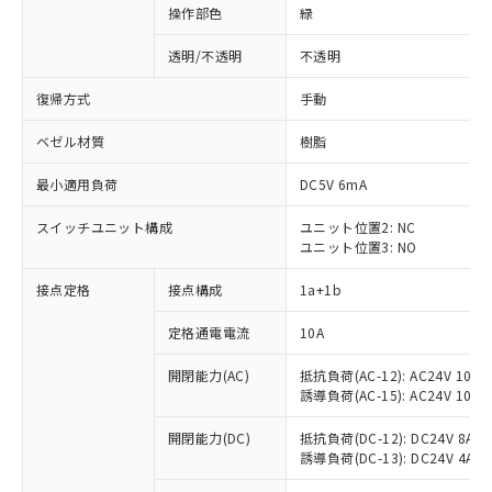
操作部色
緑
透明/不透明
不透明
復帰方式
手動
ベゼル材質
樹脂
最小適用負荷
DC5V 6mA
スイッチユニット構成
ユニット位置2: NC
ユニット位置3: NO
接点定格
接点構成
1a+1b
定格通電電流
10A
開閉能力(AC)
抵抗負荷(AC-12): AC24V 10A/A
誘導負荷(AC-15): AC24V 10A/AC
開閉能力(DC)
抵抗負荷(DC-12): DC24V 8A/DC
※1 対応状況
誘導負荷(DC-13): DC24V 4A/DC