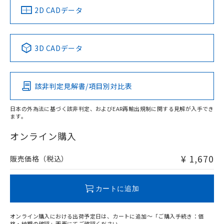
中国 RoHS
注意事項・凡例
2D CADデータ
中国 RoHS表
※1 ※2
3D CADデータ
Pb
Hg
Cd
Cr(VI)
該非判定見解書/項目別対比表
O
O
O
O
日本の外為法に基づく該非判定、およびEAR再輸出規制に関する見解が入手でき
ます。
"対応済み"や非含有の記載がされた商品であっても、流通
在庫等で未対応品が混在する可能性があります。
オンライン購入
非含有品が必要な際は、弊社営業部門もしくは販売店へお
問い合わせください。
¥ 1,670
販売価格（税込）
この製品のRoHS/REACH対応状況ページへ
カートに追加
オンライン購入における出荷予定日は、カートに追加～「ご購入手続き：価
格・納期の確認」画面にてご確認ください。