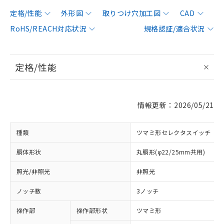
定格/性能
外形図
取りつけ穴加工図
CAD
RoHS/REACH対応状況
規格認証/適合状況
定格/性能
情報更新：2026/05/21
種類
ツマミ形セレクタスイッチ
胴体形状
丸胴形(φ22/25mm共用)
照光/非照光
非照光
ノッチ数
3ノッチ
操作部
操作部形状
ツマミ形