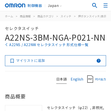
制御機器
Japan
ホーム
>
商品情報
>
商品カテゴリ
>
スイッチ
>
押ボタンスイッチ/表示灯
セレクタスイッチ
A22NS-3BM-NGA-P021-NN
A22NS / A22NW セレクタスイッチ 形式仕様一覧
マイリストに追加
日本語
English
PDF出力
商品概要
セレクタスイッチ（φ22）, 非照光,