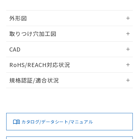
※当社の共同利用者とは、
"個人情報
51物質の非含有証明書（当社基準）
の共同利用に関して"
の「1.共同利
※本証明書は発行日時点で非含有を証明す
用者の範囲」に記載されている法人を
外形図
るもので、過去に遡って非含有を証明する
指します。
ものではありません。
情報更新：2026/05/21
また、RoHS指令のフタル酸エステル類４
取りつけ穴加工図
物質の対応では、対応完了までの期間は出
荷製品に未対応品が混在することから備考
情報更新：2026/05/21
CAD
欄に対応日を記載しておりました。
既に当社にて対応品への在庫切替を完了
ログイン/会員登録いただくと、CADデータをダウンロー
していることから、特段のことがない限
RoHS/REACH対応状況
ドすることができます。
り、2022年1月12日より割愛しておりま
情報更新：2026/7/29
す。
規格認証/適合状況
ログイン/会員登録
EU RoHS
注意事項・凡例
A22NS-3BM-NGA-P021-NNについての規格認証/適合状況に
ついては、「カスタマーサポートセンタ お客様相談室」また
は貴社担当オムロン営業員または販売店にお問い合わせくだ
対応状況
対応予定月
※1
※2
さい。
ダウンロードデータをご利用いただく前に、以下を必ずお読
みください。
カタログ/データシート/マニュアル
対応済み
ソフトウェアの使用条件
お問い合わせ