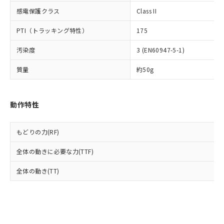
とります。
了承ください。
(PBDE) 1000ppm以下、フタル酸ビス(2-エチルヘキシ
○
一定数以上の在庫あり
ニル類) : 1000ppm、 PBDEs(ポリ臭化ジフェニルエーテ
感電保護クラス
Class II
当社は規制貨物を破棄する場合は、完
ル) (DEHP)(別名：DOP) 1000ppm以下、フタル酸ブチ
正式な納期状況および標準価格はお客
ル類) : 1000ppm、
ルベンジル（BBP） 1000ppm以下、フタル酸ジブチル
全に破砕するなど、違法に輸出されな
DBP(フタル酸ジブチル) : 1000ppm、 DIBP(フタル酸ジ
様のお取引先、またはお客様担当のオ
（DBP） 1000ppm以下、フタル酸ジイソブチル
イソブチル) : 1000ppm、 BBP(フタル酸ブチルベンジ
PTI（トラッキング特性）
175
△
一定数には満たないが在庫あり
いよう必要な手段を講じます。
ムロン制御機器販売店・当社販売員に
(DIBP) 1000ppm以下
ル) : 1000ppm、
当社は貴社製品を、核兵器、ミサイ
但し、RoHS指令で産業用監視および制御機器に対する
DEHP(フタル酸ビス(2-エチルヘキシル)) : 1000ppm
ご相談ください。
汚染度
3 (EN60947-5-1)
適用除外項目は除く。
ル、化学兵器、生物兵器またはその他
－
在庫なし(最新の在庫状況につ
オムロン制御機器販売店や当社販売拠
フタル酸エステル類の４物質については閾値を超える意
武器並びにこれらの製造装置等に一切
いては、お客様のお取引先、ま
図的な使用がないことを確認しています。
点は「
販売ネットワーク
」をご確認
質量
約50g
※2 環境保護使用期限
使用いたしません。
たはお客様担当のオムロン制御
ください。
当社は、貴社製品を第三者に販売する
機器販売店・当社販売員にご確
在庫状況および標準価格結果を当社の
※2 対応予定月
「ｅ」：有害物質（10物質）のすべてが基
場合は、上記1、2および3の内容を当
認ください)
事前の承諾なく第三者に漏洩または開
動作特性
準値以下であることを示します。
該第三者に通知します。また当社は、
示しないようお願いします。
部品在庫の切り替え状況などにより、予定
「10」：通常の使用状況下において有害物
販売先および販売に係わる関係者が違
マイパーツ機能（部品リスト作成サー
空
受注生産機種、また在庫状況の
月が前後することがあります。
質が外部に漏えいし、環境に深刻な影響を
法に輸出するおそれがある場合は、取
ビス）をご利用いただくには、I-Web
白
情報を公開していない機種
もどりの力(RF)
及ぼさない年数を意味します。
り引きをいたしません。
メンバーズにご登録されている必要が
「－」：未確認です。当社販売部門へお問
あります。
全体の動きに必要な力(TTF)
い合わせください。
お客様が当ウェブサイト上で当社にご
※3 非含有証明書ダウンロード
全体の動き(TT)
登録された部品リストについて、当社
および当社の共同利用者が、当社の製
下記の非含有証明書をダウンロードするこ
品・サービスに関するお客様との取
とができます。
合意する
キャンセル
引・商談に必要な範囲で利用すること
をご了承ください。
EU RoHS指令（10物質）の非含有証明書