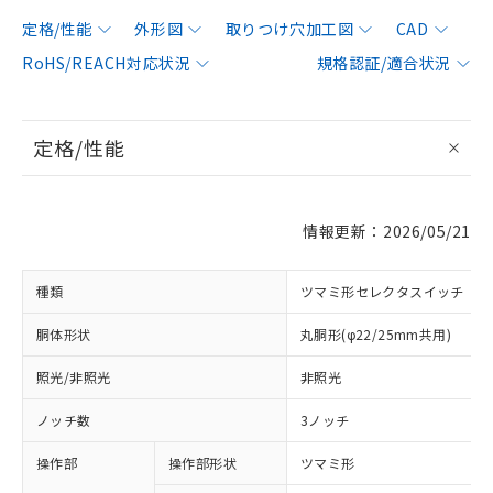
定格/性能
外形図
取りつけ穴加工図
CAD
RoHS/REACH対応状況
規格認証/適合状況
定格/性能
情報更新：2026/05/21
種類
ツマミ形セレクタスイッチ
胴体形状
丸胴形(φ22/25mm共用)
照光/非照光
非照光
ノッチ数
3ノッチ
操作部
操作部形状
ツマミ形