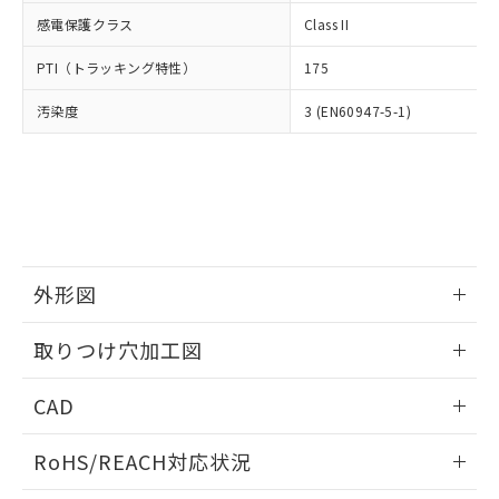
武器並びにこれらの製造装置等に一切
いては、お客様のお取引先、ま
図的な使用がないことを確認しています。
点は「
販売ネットワーク
」をご確認
感電保護クラス
Class II
※2 環境保護使用期限
使用いたしません。
たはお客様担当のオムロン制御
ください。
当社は、貴社製品を第三者に販売する
機器販売店・当社販売員にご確
在庫状況および標準価格結果を当社の
PTI（トラッキング特性）
175
※2 対応予定月
「ｅ」：有害物質（10物質）のすべてが基
場合は、上記1、2および3の内容を当
認ください)
事前の承諾なく第三者に漏洩または開
準値以下であることを示します。
該第三者に通知します。また当社は、
示しないようお願いします。
汚染度
3 (EN60947-5-1)
部品在庫の切り替え状況などにより、予定
「10」：通常の使用状況下において有害物
販売先および販売に係わる関係者が違
マイパーツ機能（部品リスト作成サー
空
受注生産機種、また在庫状況の
月が前後することがあります。
質が外部に漏えいし、環境に深刻な影響を
法に輸出するおそれがある場合は、取
ビス）をご利用いただくには、I-Web
白
情報を公開していない機種
及ぼさない年数を意味します。
り引きをいたしません。
メンバーズにご登録されている必要が
「－」：未確認です。当社販売部門へお問
あります。
い合わせください。
お客様が当ウェブサイト上で当社にご
※3 非含有証明書ダウンロード
登録された部品リストについて、当社
および当社の共同利用者が、当社の製
下記の非含有証明書をダウンロードするこ
外形図
品・サービスに関するお客様との取
とができます。
合意する
キャンセル
引・商談に必要な範囲で利用すること
情報更新：2026/05/21
をご了承ください。
取りつけ穴加工図
EU RoHS指令（10物質）の非含有証明書
※当社の共同利用者とは、
"個人情報
51物質の非含有証明書（当社基準）
情報更新：2026/05/21
の共同利用に関して"
の「1.共同利
CAD
※本証明書は発行日時点で非含有を証明す
用者の範囲」に記載されている法人を
るもので、過去に遡って非含有を証明する
指します。
ログイン/会員登録いただくと、CADデータをダウンロー
ものではありません。
RoHS/REACH対応状況
ドすることができます。
また、RoHS指令のフタル酸エステル類４
物質の対応では、対応完了までの期間は出