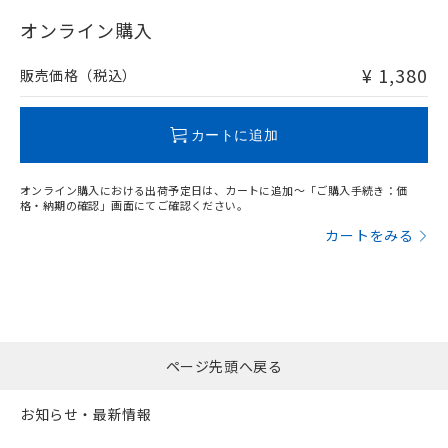
"対応済み"や非含有の記載がされた商品であっても、流通
在庫等で未対応品が混在する可能性があります。
オンライン購入
非含有品が必要な際は、弊社営業部門もしくは販売店へお
問い合わせください。
¥ 1,380
販売価格（税込）
この製品のRoHS/REACH対応状況ページへ
カートに追加
オンライン購入における出荷予定日は、カートに追加～「ご購入手続き：価
格・納期の確認」画面にてご確認ください。
カートをみる
ページ先頭へ戻る
お知らせ・最新情報