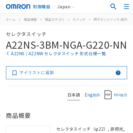
制御機器
Japan
ホーム
>
商品情報
>
商品カテゴリ
>
スイッチ
>
押ボタンスイッチ/表示灯
セレクタスイッチ
A22NS-3BM-NGA-G220-NN
A22NS / A22NW セレクタスイッチ 形式仕様一覧
マイリストに追加
日本語
English
PDF出力
商品概要
セレクタスイッチ（φ22）, 非照光,