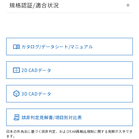
情報更新：2026/7/29
規格認証/適合状況
荷製品に未対応品が混在することから備考
欄に対応日を記載しておりました。
ログイン/会員登録
EU RoHS
注意事項・凡例
既に当社にて対応品への在庫切替を完了
UL認証
CSA認証
CEマーキング
していることから、特段のことがない限
Yes
Yes
Yes
り、2022年1月12日より割愛しておりま
対応状況
対応予定月
※1
※2
ダウンロードデータをご利用いただく前に、以下を必ずお読
す。
みください。
カタログ/データシート/マニュアル
対応済み
ソフトウェアの使用条件
LR型式承認
DNV型式承認
BV型式承認
KR型式承
（イギリス
（ノルウェー
（フランス
（韓国
船舶規格）
船舶規格）
船舶規格）
船舶規格
中国 RoHS
注意事項・凡例
2D CADデータ
No
No
No
No
中国 RoHS表
※1 ※2
3D CADデータ
この製品の規格認証/適合状況ページへ
Pb
Hg
Cd
Cr(VI)
その他の認証はこちらのページからご検索ください
該非判定見解書/項目別対比表
O
O
O
O
日本の外為法に基づく該非判定、およびEAR再輸出規制に関する見解が入手でき
ます。