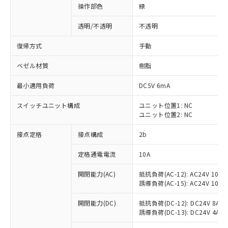
操作部色
緑
透明/不透明
不透明
復帰方式
手動
ベゼル材質
樹脂
最小適用負荷
DC5V 6mA
スイッチユニット構成
ユニット位置1: NC
ユニット位置2: NC
接点定格
接点構成
2b
※1 対応状況
定格通電電流
10A
対応済み：EU RoHS指令（10物質）の
開閉能力(AC)
抵抗負荷(AC-12): AC24V 10A/A
非含有に対応した製品が提供可能な商品で
誘導負荷(AC-15): AC24V 10A/AC
す。
対応予定：EU RoHS指令（10物質）の非含
開閉能力(DC)
抵抗負荷(DC-12): DC24V 8A/DC
ご利用条件
有に対応した製品に切り替える予定のある
誘導負荷(DC-13): DC24V 4A/DC
商品です。