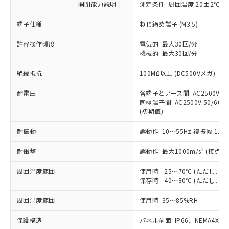
開閉能力説明
測定条件: 周囲温度 20±2℃、
対応予定なし：EU RoHS指令（10物質）の
以下の条件をお読みいただき、同意のうえ
非含有に非対応の商品で、対応品を出す予
ご利用ください。
端子仕様
ねじ締め端子 (M3.5)
定はありません。
調査・確認中：EU RoHS指令（10物質）の
本サービスは、当社制御機器事業取扱
許容操作頻度
電気的: 最大30回/分
※1 中国RoHS○×表
非含有の対応状況を調査中または確認中の
機械的: 最大30回/分
商品の当社在庫状況および標準価格
商品です。
(税抜)を提供させていただくもので
「○」：最大均質材料含有率が中国RoHSの
非該当品：ライセンス料など無形物で、有
絶縁抵抗
100MΩ以上 (DC500Vメガ)
す。
基準値以下であることを示します。
害物質有無と関係のない商品です。
当社制御機器事業取扱商品の中には、
「×」：最大均質材料含有率が中国RoHSの
仕入先様の事情により、非含有部品として
耐電圧
各端子とアース間: AC2500V 50/
本サービスの対象外となる商品もある
基準値を超えていることを示します。
いたものが、含有品と判明した場合などや
同極端子間: AC2500V 50/60Hz
当社は、これら貴社製品のうち、外国
ことをご了承ください。
「－」：未確認です。当社販売部門へお問
(初期値)
むを得ず変更することがあります。
為替および外国貿易法に定める商品
在庫状況および標準価格照会結果は、
い合わせください。
（以下｢規制貨物等」という）を輸出
記載している更新日時点での社内デー
耐振動
誤動作: 10～55Hz 複振幅 1.
*EU RoHS指令（10物質）：
または国外への提供する場合は、日本
記
タに基づき作成されるものであり、閲
説明
鉛(Pb) 1000ppm以下、 水銀(Hg) 1000ppm以下、 カド
*中国RoHS10物質の基準値 (GB/T26572)：
国政府の輸出許可(または役務取引許
号
覧された時点での実際の在庫および標
ミウム(Cd) 100ppm以下、
2
耐衝撃
誤動作: 最大1000m/s
(接点開
Pb(鉛) :1000ppm、 Hg(水銀) : 1000ppm、 Cd(カドミウ
可)を取得するなどの必要な手続きを
六価クロム(Cr(Ⅵ)) 1000ppm以下、ポリ臭化ビフェニル
ム) : 100ppm、
準価格とは異なる場合があることをご
類(PBB) 1000ppm以下、ポリ臭化ジフェニルエーテル類
Cr(Ⅵ)(六価クロム) : 1000ppm、 PBBs(ポリ臭化ビフェ
とります。
周囲温度範囲
使用時: -25～70℃ (ただし
了承ください。
(PBDE) 1000ppm以下、フタル酸ビス(2-エチルヘキシ
○
一定数以上の在庫あり
ニル類) : 1000ppm、 PBDEs(ポリ臭化ジフェニルエーテ
当社は規制貨物を破棄する場合は、完
保存時: -40～80℃ (ただし
ル) (DEHP)(別名：DOP) 1000ppm以下、フタル酸ブチ
正式な納期状況および標準価格はお客
ル類) : 1000ppm、
ルベンジル（BBP） 1000ppm以下、フタル酸ジブチル
全に破砕するなど、違法に輸出されな
DBP(フタル酸ジブチル) : 1000ppm、 DIBP(フタル酸ジ
様のお取引先、またはお客様担当のオ
（DBP） 1000ppm以下、フタル酸ジイソブチル
イソブチル) : 1000ppm、 BBP(フタル酸ブチルベンジ
△
一定数には満たないが在庫あり
周囲湿度範囲
使用時: 35～85%RH
いよう必要な手段を講じます。
ムロン制御機器販売店・当社販売員に
(DIBP) 1000ppm以下
ル) : 1000ppm、
当社は貴社製品を、核兵器、ミサイ
但し、RoHS指令で産業用監視および制御機器に対する
DEHP(フタル酸ビス(2-エチルヘキシル)) : 1000ppm
ご相談ください。
適用除外項目は除く。
保護構造
パネル前面: IP66、NEMA4X, N
ル、化学兵器、生物兵器またはその他
－
在庫なし(最新の在庫状況につ
オムロン制御機器販売店や当社販売拠
フタル酸エステル類の４物質については閾値を超える意