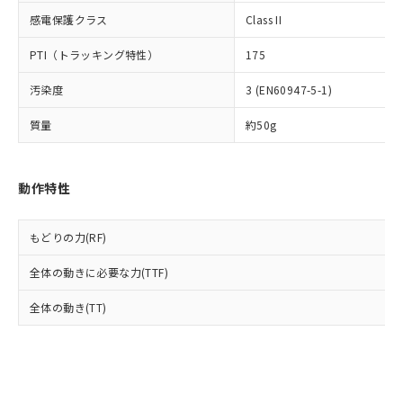
とります。
了承ください。
(PBDE) 1000ppm以下、フタル酸ビス(2-エチルヘキシ
○
一定数以上の在庫あり
ニル類) : 1000ppm、 PBDEs(ポリ臭化ジフェニルエーテ
感電保護クラス
Class II
当社は規制貨物を破棄する場合は、完
ル) (DEHP)(別名：DOP) 1000ppm以下、フタル酸ブチ
正式な納期状況および標準価格はお客
ル類) : 1000ppm、
ルベンジル（BBP） 1000ppm以下、フタル酸ジブチル
全に破砕するなど、違法に輸出されな
DBP(フタル酸ジブチル) : 1000ppm、 DIBP(フタル酸ジ
様のお取引先、またはお客様担当のオ
（DBP） 1000ppm以下、フタル酸ジイソブチル
イソブチル) : 1000ppm、 BBP(フタル酸ブチルベンジ
PTI（トラッキング特性）
175
△
一定数には満たないが在庫あり
いよう必要な手段を講じます。
ムロン制御機器販売店・当社販売員に
(DIBP) 1000ppm以下
ル) : 1000ppm、
当社は貴社製品を、核兵器、ミサイ
但し、RoHS指令で産業用監視および制御機器に対する
DEHP(フタル酸ビス(2-エチルヘキシル)) : 1000ppm
ご相談ください。
汚染度
3 (EN60947-5-1)
適用除外項目は除く。
ル、化学兵器、生物兵器またはその他
－
在庫なし(最新の在庫状況につ
オムロン制御機器販売店や当社販売拠
フタル酸エステル類の４物質については閾値を超える意
武器並びにこれらの製造装置等に一切
いては、お客様のお取引先、ま
図的な使用がないことを確認しています。
点は「
販売ネットワーク
」をご確認
質量
約50g
※2 環境保護使用期限
使用いたしません。
たはお客様担当のオムロン制御
ください。
当社は、貴社製品を第三者に販売する
機器販売店・当社販売員にご確
在庫状況および標準価格結果を当社の
※2 対応予定月
「ｅ」：有害物質（10物質）のすべてが基
場合は、上記1、2および3の内容を当
認ください)
事前の承諾なく第三者に漏洩または開
動作特性
準値以下であることを示します。
該第三者に通知します。また当社は、
示しないようお願いします。
部品在庫の切り替え状況などにより、予定
「10」：通常の使用状況下において有害物
販売先および販売に係わる関係者が違
マイパーツ機能（部品リスト作成サー
空
受注生産機種、また在庫状況の
月が前後することがあります。
質が外部に漏えいし、環境に深刻な影響を
法に輸出するおそれがある場合は、取
ビス）をご利用いただくには、I-Web
白
情報を公開していない機種
もどりの力(RF)
及ぼさない年数を意味します。
り引きをいたしません。
メンバーズにご登録されている必要が
「－」：未確認です。当社販売部門へお問
あります。
全体の動きに必要な力(TTF)
い合わせください。
お客様が当ウェブサイト上で当社にご
※3 非含有証明書ダウンロード
全体の動き(TT)
登録された部品リストについて、当社
および当社の共同利用者が、当社の製
下記の非含有証明書をダウンロードするこ
品・サービスに関するお客様との取
とができます。
合意する
キャンセル
引・商談に必要な範囲で利用すること
をご了承ください。
EU RoHS指令（10物質）の非含有証明書