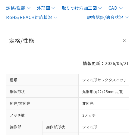
定格/性能
外形図
取りつけ穴加工図
CAD
RoHS/REACH対応状況
規格認証/適合状況
定格/性能
情報更新：2026/05/21
種類
ツマミ形セレクタスイッチ
胴体形状
丸胴形(φ22/25mm共用)
照光/非照光
非照光
ノッチ数
3ノッチ
操作部
操作部形状
ツマミ形