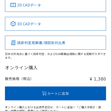
船舶規格）
船舶規格）
船舶規格）
船舶規格
中国 RoHS
注意事項・凡例
2D CADデータ
No
No
No
No
中国 RoHS表
※1 ※2
3D CADデータ
この製品の規格認証/適合状況ページへ
Pb
Hg
Cd
Cr(VI)
その他の認証はこちらのページからご検索ください
該非判定見解書/項目別対比表
O
O
O
O
日本の外為法に基づく該非判定、およびEAR再輸出規制に関する見解が入手でき
ます。
"対応済み"や非含有の記載がされた商品であっても、流通
在庫等で未対応品が混在する可能性があります。
オンライン購入
非含有品が必要な際は、弊社営業部門もしくは販売店へお
問い合わせください。
¥ 1,380
販売価格（税込）
この製品のRoHS/REACH対応状況ページへ
カートに追加
オンライン購入における出荷予定日は、カートに追加～「ご購入手続き：価
格・納期の確認」画面にてご確認ください。