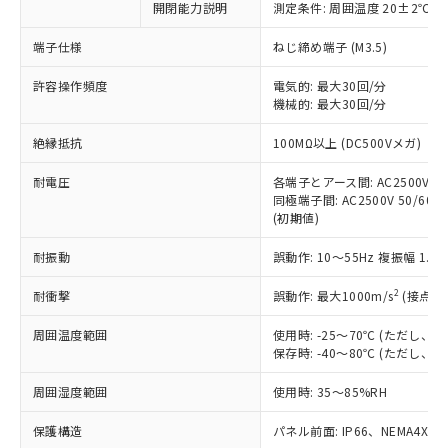
対応済み：EU RoHS指令（10物質）の
開閉能力説明
測定条件: 周囲温度 20±2℃、
非含有に対応した製品が提供可能な商品で
端子仕様
ねじ締め端子 (M3.5)
す。
対応予定：EU RoHS指令（10物質）の非含
ご利用条件
許容操作頻度
電気的: 最大30回/分
有に対応した製品に切り替える予定のある
機械的: 最大30回/分
商品です。
対応予定なし：EU RoHS指令（10物質）の
絶縁抵抗
100MΩ以上 (DC500Vメガ)
以下の条件をお読みいただき、同意のうえ
非含有に非対応の商品で、対応品を出す予
ご利用ください。
定はありません。
耐電圧
各端子とアース間: AC2500V 50/
調査・確認中：EU RoHS指令（10物質）の
同極端子間: AC2500V 50/60Hz
本サービスは、当社制御機器事業取扱
※1 中国RoHS○×表
非含有の対応状況を調査中または確認中の
(初期値)
商品の当社在庫状況および標準価格
商品です。
(税抜)を提供させていただくもので
「○」：最大均質材料含有率が中国RoHSの
耐振動
誤動作: 10～55Hz 複振幅 1.
非該当品：ライセンス料など無形物で、有
す。
基準値以下であることを示します。
害物質有無と関係のない商品です。
当社制御機器事業取扱商品の中には、
2
耐衝撃
誤動作: 最大1000m/s
(接点開
「×」：最大均質材料含有率が中国RoHSの
仕入先様の事情により、非含有部品として
本サービスの対象外となる商品もある
基準値を超えていることを示します。
いたものが、含有品と判明した場合などや
当社は、これら貴社製品のうち、外国
ことをご了承ください。
周囲温度範囲
使用時: -25～70℃ (ただし
「－」：未確認です。当社販売部門へお問
むを得ず変更することがあります。
為替および外国貿易法に定める商品
在庫状況および標準価格照会結果は、
保存時: -40～80℃ (ただし
い合わせください。
（以下｢規制貨物等」という）を輸出
記載している更新日時点での社内デー
*EU RoHS指令（10物質）：
または国外への提供する場合は、日本
周囲湿度範囲
使用時: 35～85%RH
記
タに基づき作成されるものであり、閲
説明
鉛(Pb) 1000ppm以下、 水銀(Hg) 1000ppm以下、 カド
*中国RoHS10物質の基準値 (GB/T26572)：
国政府の輸出許可(または役務取引許
号
覧された時点での実際の在庫および標
ミウム(Cd) 100ppm以下、
Pb(鉛) :1000ppm、 Hg(水銀) : 1000ppm、 Cd(カドミウ
可)を取得するなどの必要な手続きを
六価クロム(Cr(Ⅵ)) 1000ppm以下、ポリ臭化ビフェニル
保護構造
パネル前面: IP66、NEMA4X, N
ム) : 100ppm、
準価格とは異なる場合があることをご
類(PBB) 1000ppm以下、ポリ臭化ジフェニルエーテル類
Cr(Ⅵ)(六価クロム) : 1000ppm、 PBBs(ポリ臭化ビフェ