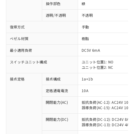
操作部色
緑
透明/不透明
不透明
復帰方式
手動
ベゼル材質
樹脂
最小適用負荷
DC5V 6mA
スイッチユニット構成
ユニット位置1: NO
ユニット位置2: NC
接点定格
接点構成
1a+1b
定格通電電流
10A
開閉能力(AC)
抵抗負荷(AC-12): AC24V 10A/A
誘導負荷(AC-15): AC24V 10A/AC
開閉能力(DC)
抵抗負荷(DC-12): DC24V 8A/DC
※1 対応状況
誘導負荷(DC-13): DC24V 4A/DC