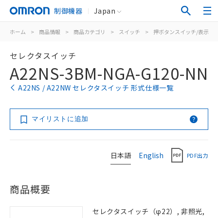
制御機器
Japan
ホーム
>
商品情報
>
商品カテゴリ
>
スイッチ
>
押ボタンスイッチ/表示灯
セレクタスイッチ
A22NS-3BM-NGA-G120-NN
A22NS / A22NW セレクタスイッチ 形式仕様一覧
マイリストに追加
日本語
English
PDF出力
商品概要
セレクタスイッチ（φ22）, 非照光,