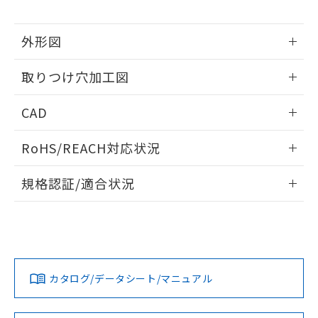
※当社の共同利用者とは、
"個人情報
51物質の非含有証明書（当社基準）
の共同利用に関して"
の「1.共同利
※本証明書は発行日時点で非含有を証明す
用者の範囲」に記載されている法人を
外形図
るもので、過去に遡って非含有を証明する
指します。
ものではありません。
情報更新：2026/05/21
また、RoHS指令のフタル酸エステル類４
取りつけ穴加工図
物質の対応では、対応完了までの期間は出
荷製品に未対応品が混在することから備考
情報更新：2026/05/21
CAD
欄に対応日を記載しておりました。
既に当社にて対応品への在庫切替を完了
ログイン/会員登録いただくと、CADデータをダウンロー
していることから、特段のことがない限
RoHS/REACH対応状況
ドすることができます。
り、2022年1月12日より割愛しておりま
情報更新：2026/7/29
す。
規格認証/適合状況
ログイン/会員登録
EU RoHS
注意事項・凡例
UL認証
CSA認証
CEマーキング
Yes
Yes
Yes
対応状況
対応予定月
※1
※2
ダウンロードデータをご利用いただく前に、以下を必ずお読
みください。
カタログ/データシート/マニュアル
対応済み
ソフトウェアの使用条件
LR型式承認
DNV型式承認
BV型式承認
KR型式承
（イギリス
（ノルウェー
（フランス
（韓国