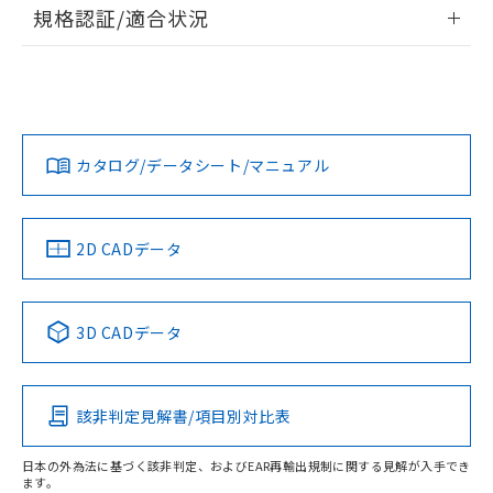
情報更新：2026/7/29
規格認証/適合状況
荷製品に未対応品が混在することから備考
欄に対応日を記載しておりました。
ログイン/会員登録
EU RoHS
注意事項・凡例
既に当社にて対応品への在庫切替を完了
UL認証
CSA認証
CEマーキング
していることから、特段のことがない限
Yes
Yes
Yes
り、2022年1月12日より割愛しておりま
対応状況
対応予定月
※1
※2
ダウンロードデータをご利用いただく前に、以下を必ずお読
す。
みください。
カタログ/データシート/マニュアル
対応済み
ソフトウェアの使用条件
LR型式承認
DNV型式承認
BV型式承認
KR型式承
（イギリス
（ノルウェー
（フランス
（韓国
船舶規格）
船舶規格）
船舶規格）
船舶規格
中国 RoHS
注意事項・凡例
2D CADデータ
No
No
No
No
中国 RoHS表
※1 ※2
3D CADデータ
この製品の規格認証/適合状況ページへ
Pb
Hg
Cd
Cr(VI)
その他の認証はこちらのページからご検索ください
該非判定見解書/項目別対比表
O
O
O
O
日本の外為法に基づく該非判定、およびEAR再輸出規制に関する見解が入手でき
ます。