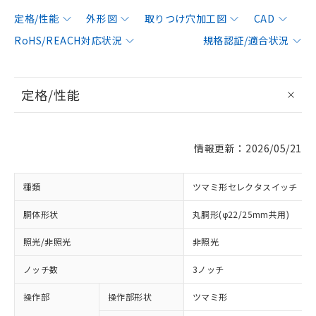
定格/性能
外形図
取りつけ穴加工図
CAD
RoHS/REACH対応状況
規格認証/適合状況
定格/性能
情報更新：2026/05/21
種類
ツマミ形セレクタスイッチ
胴体形状
丸胴形(φ22/25mm共用)
照光/非照光
非照光
ノッチ数
3ノッチ
操作部
操作部形状
ツマミ形