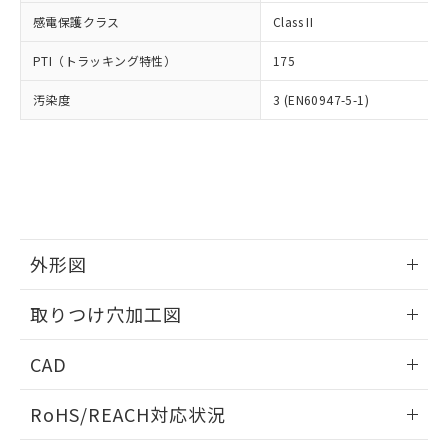
武器並びにこれらの製造装置等に一切
いては、お客様のお取引先、ま
図的な使用がないことを確認しています。
点は「
販売ネットワーク
」をご確認
感電保護クラス
Class II
※2 環境保護使用期限
使用いたしません。
たはお客様担当のオムロン制御
ください。
当社は、貴社製品を第三者に販売する
機器販売店・当社販売員にご確
在庫状況および標準価格結果を当社の
PTI（トラッキング特性）
175
※2 対応予定月
「ｅ」：有害物質（10物質）のすべてが基
場合は、上記1、2および3の内容を当
認ください)
事前の承諾なく第三者に漏洩または開
準値以下であることを示します。
該第三者に通知します。また当社は、
示しないようお願いします。
汚染度
3 (EN60947-5-1)
部品在庫の切り替え状況などにより、予定
「10」：通常の使用状況下において有害物
販売先および販売に係わる関係者が違
マイパーツ機能（部品リスト作成サー
空
受注生産機種、また在庫状況の
月が前後することがあります。
質が外部に漏えいし、環境に深刻な影響を
法に輸出するおそれがある場合は、取
ビス）をご利用いただくには、I-Web
白
情報を公開していない機種
及ぼさない年数を意味します。
り引きをいたしません。
メンバーズにご登録されている必要が
「－」：未確認です。当社販売部門へお問
あります。
い合わせください。
お客様が当ウェブサイト上で当社にご
※3 非含有証明書ダウンロード
登録された部品リストについて、当社
および当社の共同利用者が、当社の製
下記の非含有証明書をダウンロードするこ
外形図
品・サービスに関するお客様との取
とができます。
合意する
キャンセル
引・商談に必要な範囲で利用すること
情報更新：2026/05/21
をご了承ください。
取りつけ穴加工図
EU RoHS指令（10物質）の非含有証明書
※当社の共同利用者とは、
"個人情報
51物質の非含有証明書（当社基準）
情報更新：2026/05/21
の共同利用に関して"
の「1.共同利
CAD
※本証明書は発行日時点で非含有を証明す
用者の範囲」に記載されている法人を
るもので、過去に遡って非含有を証明する
指します。
ログイン/会員登録いただくと、CADデータをダウンロー
ものではありません。
RoHS/REACH対応状況
ドすることができます。
また、RoHS指令のフタル酸エステル類４
物質の対応では、対応完了までの期間は出