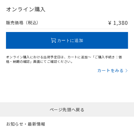
"対応済み"や非含有の記載がされた商品であっても、流通
在庫等で未対応品が混在する可能性があります。
オンライン購入
非含有品が必要な際は、弊社営業部門もしくは販売店へお
問い合わせください。
¥ 1,380
販売価格（税込）
この製品のRoHS/REACH対応状況ページへ
カートに追加
オンライン購入における出荷予定日は、カートに追加～「ご購入手続き：価
格・納期の確認」画面にてご確認ください。
カートをみる
ページ先頭へ戻る
お知らせ・最新情報