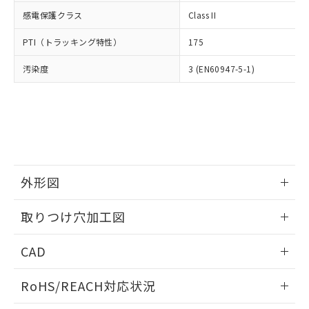
武器並びにこれらの製造装置等に一切
いては、お客様のお取引先、ま
図的な使用がないことを確認しています。
点は「
販売ネットワーク
」をご確認
感電保護クラス
Class II
※2 環境保護使用期限
使用いたしません。
たはお客様担当のオムロン制御
ください。
当社は、貴社製品を第三者に販売する
機器販売店・当社販売員にご確
在庫状況および標準価格結果を当社の
PTI（トラッキング特性）
175
※2 対応予定月
「ｅ」：有害物質（10物質）のすべてが基
場合は、上記1、2および3の内容を当
認ください)
事前の承諾なく第三者に漏洩または開
準値以下であることを示します。
該第三者に通知します。また当社は、
示しないようお願いします。
汚染度
3 (EN60947-5-1)
部品在庫の切り替え状況などにより、予定
「10」：通常の使用状況下において有害物
販売先および販売に係わる関係者が違
マイパーツ機能（部品リスト作成サー
空
受注生産機種、また在庫状況の
月が前後することがあります。
質が外部に漏えいし、環境に深刻な影響を
法に輸出するおそれがある場合は、取
ビス）をご利用いただくには、I-Web
白
情報を公開していない機種
及ぼさない年数を意味します。
り引きをいたしません。
メンバーズにご登録されている必要が
「－」：未確認です。当社販売部門へお問
あります。
い合わせください。
お客様が当ウェブサイト上で当社にご
※3 非含有証明書ダウンロード
登録された部品リストについて、当社
および当社の共同利用者が、当社の製
下記の非含有証明書をダウンロードするこ
外形図
品・サービスに関するお客様との取
とができます。
合意する
キャンセル
引・商談に必要な範囲で利用すること
情報更新：2026/05/21
をご了承ください。
取りつけ穴加工図
EU RoHS指令（10物質）の非含有証明書
※当社の共同利用者とは、
"個人情報
51物質の非含有証明書（当社基準）
情報更新：2026/05/21
の共同利用に関して"
の「1.共同利
CAD
※本証明書は発行日時点で非含有を証明す
用者の範囲」に記載されている法人を
るもので、過去に遡って非含有を証明する
指します。
ログイン/会員登録いただくと、CADデータをダウンロー
ものではありません。
RoHS/REACH対応状況
ドすることができます。
また、RoHS指令のフタル酸エステル類４
物質の対応では、対応完了までの期間は出