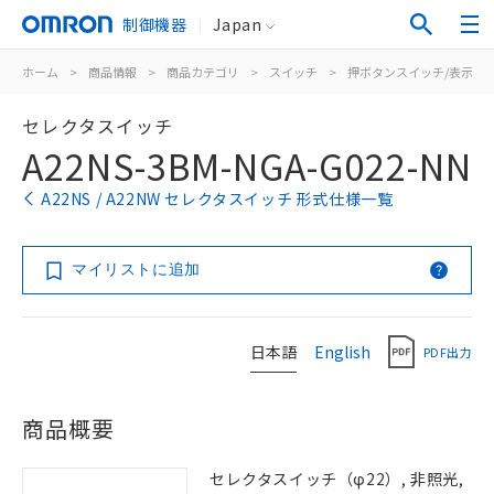
制御機器
Japan
ホーム
>
商品情報
>
商品カテゴリ
>
スイッチ
>
押ボタンスイッチ/表示灯
セレクタスイッチ
A22NS-3BM-NGA-G022-NN
A22NS / A22NW セレクタスイッチ 形式仕様一覧
マイリストに追加
日本語
English
PDF出力
商品概要
セレクタスイッチ（φ22）, 非照光,