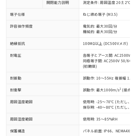
開閉能力説明
測定条件: 周囲温度 20±2℃、
対応予定なし：EU RoHS指令（10物質）の
以下の条件をお読みいただき、同意のうえ
非含有に非対応の商品で、対応品を出す予
ご利用ください。
端子仕様
ねじ締め端子 (M3.5)
定はありません。
調査・確認中：EU RoHS指令（10物質）の
本サービスは、当社制御機器事業取扱
許容操作頻度
電気的: 最大30回/分
※1 中国RoHS○×表
非含有の対応状況を調査中または確認中の
機械的: 最大30回/分
商品の当社在庫状況および標準価格
商品です。
(税抜)を提供させていただくもので
「○」：最大均質材料含有率が中国RoHSの
非該当品：ライセンス料など無形物で、有
絶縁抵抗
100MΩ以上 (DC500Vメガ)
す。
基準値以下であることを示します。
害物質有無と関係のない商品です。
当社制御機器事業取扱商品の中には、
「×」：最大均質材料含有率が中国RoHSの
仕入先様の事情により、非含有部品として
耐電圧
各端子とアース間: AC2500V 50/
本サービスの対象外となる商品もある
基準値を超えていることを示します。
いたものが、含有品と判明した場合などや
同極端子間: AC2500V 50/60Hz
当社は、これら貴社製品のうち、外国
ことをご了承ください。
「－」：未確認です。当社販売部門へお問
(初期値)
むを得ず変更することがあります。
為替および外国貿易法に定める商品
在庫状況および標準価格照会結果は、
い合わせください。
（以下｢規制貨物等」という）を輸出
記載している更新日時点での社内デー
耐振動
誤動作: 10～55Hz 複振幅 1.
*EU RoHS指令（10物質）：
または国外への提供する場合は、日本
記
タに基づき作成されるものであり、閲
説明
鉛(Pb) 1000ppm以下、 水銀(Hg) 1000ppm以下、 カド
*中国RoHS10物質の基準値 (GB/T26572)：
国政府の輸出許可(または役務取引許
号
覧された時点での実際の在庫および標
ミウム(Cd) 100ppm以下、
2
耐衝撃
誤動作: 最大1000m/s
(接点開
Pb(鉛) :1000ppm、 Hg(水銀) : 1000ppm、 Cd(カドミウ
可)を取得するなどの必要な手続きを
六価クロム(Cr(Ⅵ)) 1000ppm以下、ポリ臭化ビフェニル
ム) : 100ppm、
準価格とは異なる場合があることをご
類(PBB) 1000ppm以下、ポリ臭化ジフェニルエーテル類
Cr(Ⅵ)(六価クロム) : 1000ppm、 PBBs(ポリ臭化ビフェ
とります。
周囲温度範囲
使用時: -25～70℃ (ただし
了承ください。
(PBDE) 1000ppm以下、フタル酸ビス(2-エチルヘキシ
○
一定数以上の在庫あり
ニル類) : 1000ppm、 PBDEs(ポリ臭化ジフェニルエーテ
当社は規制貨物を破棄する場合は、完
保存時: -40～80℃ (ただし
ル) (DEHP)(別名：DOP) 1000ppm以下、フタル酸ブチ
正式な納期状況および標準価格はお客
ル類) : 1000ppm、
ルベンジル（BBP） 1000ppm以下、フタル酸ジブチル
全に破砕するなど、違法に輸出されな
DBP(フタル酸ジブチル) : 1000ppm、 DIBP(フタル酸ジ
様のお取引先、またはお客様担当のオ
（DBP） 1000ppm以下、フタル酸ジイソブチル
イソブチル) : 1000ppm、 BBP(フタル酸ブチルベンジ
△
一定数には満たないが在庫あり
周囲湿度範囲
使用時: 35～85%RH
いよう必要な手段を講じます。
ムロン制御機器販売店・当社販売員に
(DIBP) 1000ppm以下
ル) : 1000ppm、
当社は貴社製品を、核兵器、ミサイ
但し、RoHS指令で産業用監視および制御機器に対する
DEHP(フタル酸ビス(2-エチルヘキシル)) : 1000ppm
ご相談ください。
適用除外項目は除く。
保護構造
パネル前面: IP66、NEMA4X, N
ル、化学兵器、生物兵器またはその他
－
在庫なし(最新の在庫状況につ
オムロン制御機器販売店や当社販売拠
フタル酸エステル類の４物質については閾値を超える意