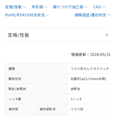
定格/性能
外形図
取りつけ穴加工図
CAD
RoHS/REACH対応状況
規格認証/適合状況
定格/性能
情報更新：2026/05/21
種類
ツマミ形セレクタスイッチ
胴体形状
丸胴形(φ22/25mm共用)
照光/非照光
非照光
ノッチ数
3ノッチ
操作部
操作部形状
ツマミ形