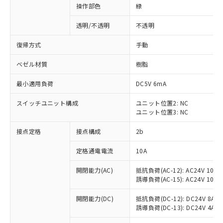
操作部色
緑
透明/不透明
不透明
復帰方式
手動
ベゼル材質
樹脂
最小適用負荷
DC5V 6mA
スイッチユニット構成
ユニット位置2: NC
ユニット位置3: NC
接点定格
接点構成
2b
※1 対応状況
定格通電電流
10A
対応済み：EU RoHS指令（10物質）の
開閉能力(AC)
抵抗負荷(AC-12): AC24V 10A/A
非含有に対応した製品が提供可能な商品で
誘導負荷(AC-15): AC24V 10A/AC
す。
対応予定：EU RoHS指令（10物質）の非含
開閉能力(DC)
抵抗負荷(DC-12): DC24V 8A/DC
ご利用条件
有に対応した製品に切り替える予定のある
誘導負荷(DC-13): DC24V 4A/DC
商品です。