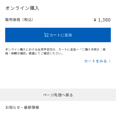
"対応済み"や非含有の記載がされた商品であっても、流通
在庫等で未対応品が混在する可能性があります。
オンライン購入
非含有品が必要な際は、弊社営業部門もしくは販売店へお
問い合わせください。
¥ 1,380
販売価格（税込）
この製品のRoHS/REACH対応状況ページへ
カートに追加
オンライン購入における出荷予定日は、カートに追加～「ご購入手続き：価
格・納期の確認」画面にてご確認ください。
カートをみる
ページ先頭へ戻る
お知らせ・最新情報