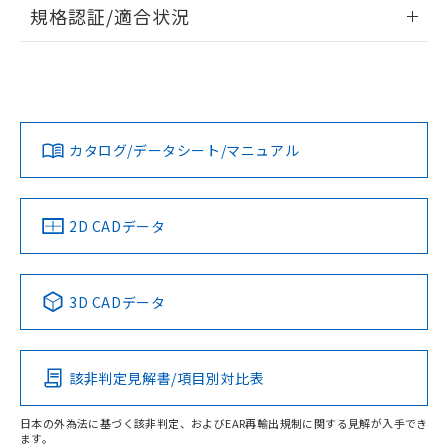
情報更新：2026/7/29
規格認証/適合状況
荷製品に未対応品が混在することから備考
欄に対応日を記載しておりました。
ログイン/会員登録
EU RoHS
注意事項・凡例
既に当社にて対応品への在庫切替を完了
UL認証
CSA認証
CEマーキング
していることから、特段のことがない限
Yes
Yes
Yes
り、2022年1月12日より割愛しておりま
対応状況
対応予定月
※1
※2
ダウンロードデータをご利用いただく前に、以下を必ずお読
す。
みください。
カタログ/データシート/マニュアル
対応済み
ソフトウェアの使用条件
LR型式承認
DNV型式承認
BV型式承認
KR型式承
（イギリス
（ノルウェー
（フランス
（韓国
船舶規格）
船舶規格）
船舶規格）
船舶規格
中国 RoHS
注意事項・凡例
2D CADデータ
No
No
No
No
中国 RoHS表
※1 ※2
3D CADデータ
この製品の規格認証/適合状況ページへ
Pb
Hg
Cd
Cr(VI)
その他の認証はこちらのページからご検索ください
該非判定見解書/項目別対比表
O
O
O
O
日本の外為法に基づく該非判定、およびEAR再輸出規制に関する見解が入手でき
ます。