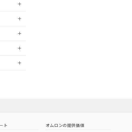
026/05/21
026/05/21
2026/7/29
担当オムロン
お問い合わせ
ート
オムロンの提供価値