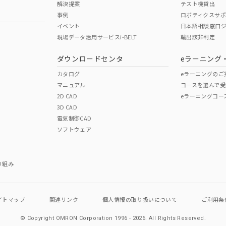
解決提案
テスト機貸出
事例
ロボティクスサ
イベント
日本語相談窓口
現場データ活用サービスi-BELT
輸出該非判定
I)
PBBs
PBDEs
DBP
ダウンロードセンタ
eラーニング
カタログ
eラーニングのご
マニュアル
コースを選んで受
O
O
O
2D CAD
eラーニングコー
3D CAD
電気制御CAD
在庫等で未対応品が混在する可能性があります。
ソフトウェア
問い合わせください。
この製品のRoHS/REACH対応
り組み
イトマップ
関連リンク
個人情報の
取り扱いについて
ご利用条
© Copyright OMRON Corporation 1996 - 2026.
All Rights Reserved.