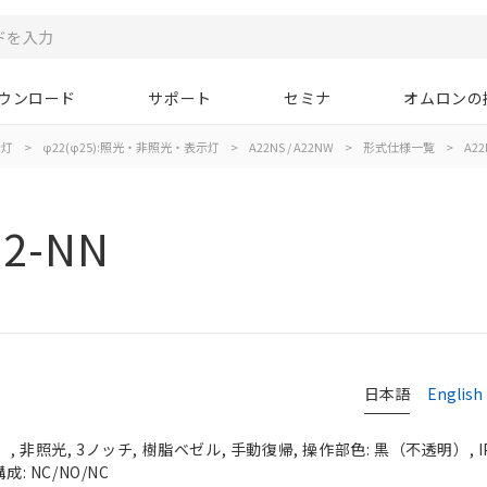
ウンロード
サポート
セミナ
オムロンの
示灯
>
φ22(φ25):照光・非照光・表示灯
>
A22NS / A22NW
>
形式仕様一覧
>
A22
12-NN
日本語
English
 非照光, 3ノッチ, 樹脂ベゼル, 手動復帰, 操作部色: 黒（不透明）, IP
: NC/NO/NC