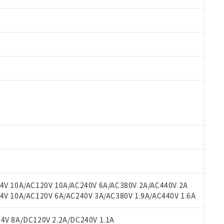
 RoHS指令（10物質）の非含有に対応した製品が提供可能な商品です
oHS指令（10物質）の非含有に対応した製品に切り替える予定のある
 RoHS指令（10物質）の非含有に非対応の商品で、対応品を出す予
 RoHS指令（10物質）の非含有の対応状況を調査中または確認中の
ンス料など無形物で、有害物質有無と関係のない商品です。
○×表
より、非含有部品としていたものが、含有品と判明した場合などやむ
みいただき、同意のうえご利用ください。
材料含有率が中国RoHSの基準値以下であることを示します。
材料含有率が中国RoHSの基準値を超えていることを示します。
、当社制御機器事業取扱商品の当社在庫状況および標準価格(税抜)
ら貴社製品のうち、外国為替および外国貿易法に定める商品（以下｢
質）：
V 10A/AC120V 10A/AC240V 6A/AC380V 2A/AC440V 2A
す。当社販売部門へお問い合わせください。
 水銀(Hg) 1000ppm以下、 カドミウム(Cd) 100ppm以下、
たは国外への提供する場合は、日本国政府の輸出許可(または役務取
 10A/AC120V 6A/AC240V 3A/AC380V 1.9A/AC440V 1.6A
000ppm以下、ポリ臭化ビフェニル類(PBB) 1000ppm以下、ポリ臭化ジフェニルエーテル類(P
事業取扱商品の中には、本サービスの対象外となる商品もあること
手続きをとります。
キシル) (DEHP)(別名：DOP) 1000ppm以下、フタル酸ブチルベンジル（BBP） 100
(GB/T26572)：
以下、フタル酸ジイソブチル (DIBP) 1000ppm以下
び標準価格照会結果は、記載している更新日時点での社内データに
物を破棄する場合は、完全に破砕するなど、違法に輸出されないよ
(水銀) : 1000ppm、 Cd(カドミウム) : 100ppm、
V 8A/DC120V 2.2A/DC240V 1.1A
業用監視および制御機器に対する適用除外項目は除く。