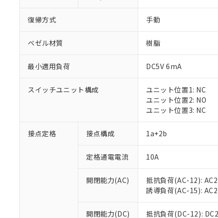
復帰方式
手動
ベゼル材質
樹脂
最小適用負荷
DC5V 6mA
※1 対応状況
スイッチユニット構成
ユニット位置1: NC
対応済み：EU
ユニット位置2: NO
対応予定：EU R
ユニット位置3: NC
対応予定なし：EU
調査・確認中：EU
ご利用条件
接点定格
接点構成
1a+2b
非該当品：ライセ
※1 中国RoHS
仕入先様の事情に
定格通電電流
10A
があります。
以下の条件をお読
「○」：最大均質
「×」：最大均質
本サービスは
当社は、これ
*EU RoHS指令（10物
開閉能力(AC)
抵抗負荷(AC-12): AC24
「－」：未確認で
鉛(Pb) 1000ppm以下、
くものです。
う）を輸出ま
誘導負荷(AC-15): AC24V
記
説明
六価クロム(Cr(Ⅵ)) 1
当社制御機器
などの必要な
フタル酸ビス(2-エチルヘ
号
*中国RoHS10物質の基準値 
ル（DBP） 1000ppm
在庫状況およ
当社は規制貨
Pb(鉛) :1000ppm、 Hg
開閉能力(DC)
抵抗負荷(DC-12): DC24
但し、RoHS指令で産