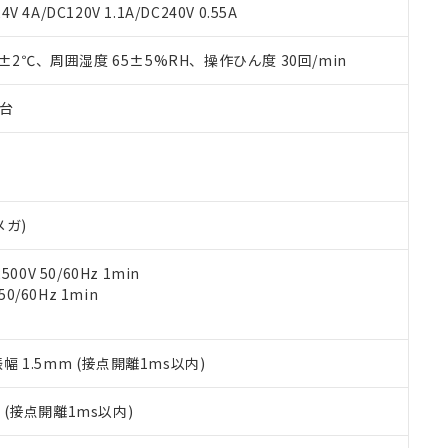
覧された時点での実際の在庫および標準価格とは異なる場合がある
1000ppm、 PBBs(ポリ臭化ビフェニル類) : 1000ppm、 PBDEs(ポリ臭化ジフェニルエーテル類
物質については閾値を超える意図的な使用がないことを確認しています。
V 4A/DC120V 1.1A/DC240V 0.55A
上の在庫あり
 1000ppm、 DIBP(フタル酸ジイソブチル) : 1000ppm、 BBP(フタル酸ブチルベンジル) :
品を、核兵器、ミサイル、化学兵器、生物兵器またはその他武器並
チルヘキシル)) : 1000ppm
況および標準価格はお客様のお取引先、またはお客様担当のオムロ
用いたしません。
0±2℃、周囲湿度 65±5%RH、操作ひん度 30回/min
ご相談ください。
は満たないが在庫あり
製品を第三者に販売する場合は、上記1、2および3の内容を当該第
機器販売店や当社販売拠点は「
販売ネットワーク
」をご確認くだ
販売先および販売に係わる関係者が違法に輸出するおそれがある場
用期限
び標準価格結果を当社の事前の承諾なく第三者に漏洩または開示し
え状況などにより、予定月が前後することがあります。
子台
(最新の在庫状況については、お客様のお取引先、またはお客様担当
（10物質）のすべてが基準値以下であることを示します。
店・当社販売員にご確認ください)
能（部品リスト作成サービス）をご利用いただくには、I-Webメン
使用状況下において有害物質が外部に漏えいし、環境に深刻な影響を
あります。
機種、また在庫状況の情報を公開していない機種
ェブサイト上で当社にご登録された部品リストについて、当社およ
書ダウンロード
す。当社販売部門へお問い合わせください。
品・サービスに関するお客様との取引・商談に必要な範囲で利用す
合意する
キャンセル
メガ)
書をダウンロードすることができます。
利用者とは、
"個人情報の共同利用に関して"
の「1.共同利用者の
0V 50/60Hz 1min
します。
10物質）の非含有証明書
0/60Hz 1min
明書（当社基準）
日時点で非含有を証明するもので、過去に遡って非含有を証明するも
令のフタル酸エステル類４物質の対応では、対応完了までの期間は出
備考欄に対応日を記載しておりました。
振幅 1.5mm (接点開離1ms以内)
品への在庫切替を完了していることから、特段のことがない限り、20
す。
2
(接点開離1ms以内)