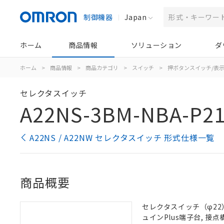
制御機器
Japan
ホーム
商品情報
ソリューション
ダ
ホーム
>
商品情報
>
商品カテゴリ
>
スイッチ
>
押ボタンスイッチ/表
セレクタスイッチ
A22NS-3BM-NBA-P2
A22NS / A22NW セレクタスイッチ 形式仕様一覧
商品概要
セレクタスイッチ（φ22）,
ュインPlus端子台, 接点構成