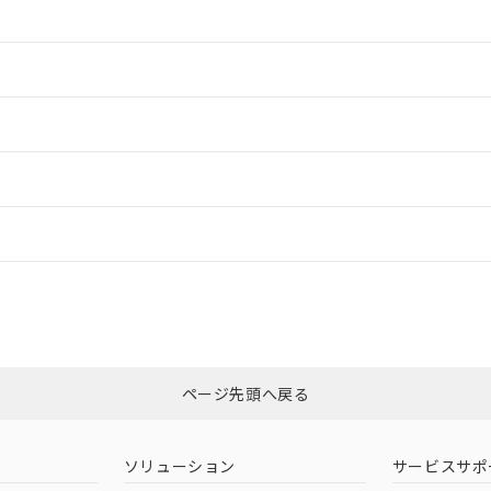
情報更新：2
情報更新：2
ードすることができます。
情報更新：
ログイン/会員登録
合状況については、「カスタマーサポートセンタ お客様相談室」または貴社
みください。
非含有証明書
※3
ページ先頭へ戻る
ダウンロードはこちら
ソリューション
サービスサポ