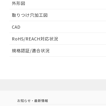
外形図
取りつけ穴加工図
CAD
ログイン/会員登録いただくと、CADデータをダウンロ
RoHS/REACH対応状況
規格認証/適合状況
EU RoHS
注意事項・凡例
A22NS-3BM-NBA-P212-NNについての規格認証/適
営業員または販売店にお問い合わせください。
ダウンロードデータをご利用いただく前に、以下を必ずお読
対応状況
対応予定月
※1
※2
ソフトウェアの使用条件
対応済み
お知らせ・最新情報
中国 RoHS
注意事項・凡例