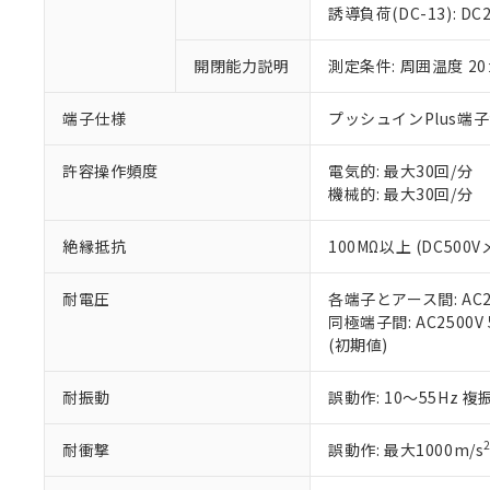
のであり、閲
ます。
Cr(Ⅵ)(六価クロム) : 
フタル酸エステル類の４
誘導負荷(DC-13): DC24
○
一定数以
DBP(フタル酸ジブチル) :
い。
当社は貴社製
DEHP(フタル酸ビス(2-エ
正式な納期状
置等に一切使
開閉能力説明
測定条件: 周囲温度 2
当社販売員に
※2 対応予定月
△
一定数に
当社は、貴社
オムロン制御
また当社は、
※2 環境保護使
在庫状況およ
部品在庫の切り替
たしません。
端子仕様
プッシュインPlus端
－
在庫なし
す。
「ｅ」：有害物質
機器販売
マイパーツ機
「10」：通常の
許容操作頻度
電気的: 最大30回/分
ている必要が
味します。
機械的: 最大30回/分
空
受注生産
お客様が当ウ
※3 非含有証明
「－」：未確認で
白
が、当社の製
絶縁抵抗
100MΩ以上 (DC500V
さい。
下記の非含有証明
※当社の共同
耐電圧
各端子とアース間: AC250
いる法人を指
EU RoHS指令（
同極端子間: AC2500V 5
51物質の非含有証
(初期値)
※本証明書は発行
また、RoHS指
混在することから
耐振動
誤動作: 10～55Hz 複
既に当社にて対応
り割愛しておりま
耐衝撃
誤動作: 最大1000m/s