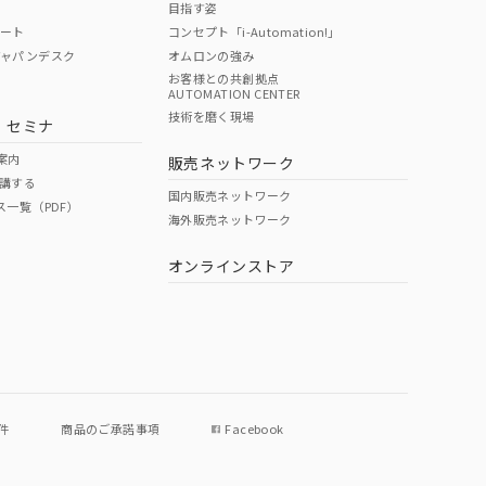
目指す姿
ポート
コンセプト「i-Automation!」
ジャパンデスク
オムロンの強み
お客様との共創拠点
AUTOMATION CENTER
DIBP
BBP
DEHP
環境保護
技術を磨く現場
・セミナ
使用期限
案内
販売ネットワーク
講する
O
O
O
e
国内販売ネットワーク
ス一覧（PDF）
海外販売ネットワーク
オンラインストア
状況ページへ
件
商品のご承諾事項
Facebook