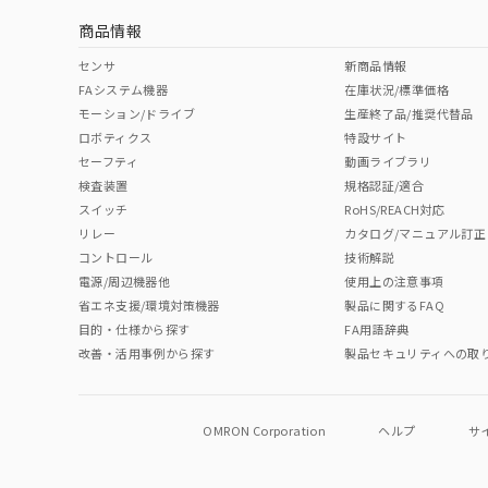
商品情報
中国 RoHS表
※1 ※2
センサ
新商品情報
FAシステム機器
在庫状況/標準価格
Pb
Hg
Cd
Cr(V
モーション/ドライブ
生産終了品/推奨代替品
ロボティクス
特設サイト
セーフティ
動画ライブラリ
検査装置
規格認証/適合
O
O
O
O
スイッチ
RoHS/REACH対応
リレー
カタログ/マニュアル訂正
コントロール
技術解説
"対応済み"や非含有の記載がされた商品であっても、流通
電源/周辺機器他
使用上の注意事項
非含有品が必要な際は、弊社営業部門もしくは販売店へお
省エネ支援/環境対策機器
製品に関するFAQ
目的・仕様から探す
FA用語辞典
改善・活用事例から探す
製品セキュリティへの取
OMRON Corporation
ヘルプ
サ