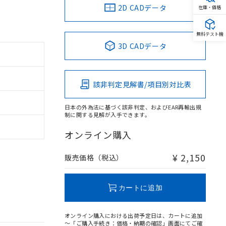
2D CADデータ
在庫・価格
無料テスト機
3D CADデータ
該非判定見解書/項目別対比表
日本の外為法に基づく該非判定、およびEAR再輸出規
制に関する見解が入手できます。
オンライン購入
¥ 2,150
販売価格（税込）
カートに追加
オンライン購入における出荷予定日は、カートに追加
～「ご購入手続き：価格・納期の確認」画面にてご確