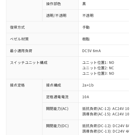
操作部色
黒
透明/不透明
不透明
復帰方式
手動
ベゼル材質
樹脂
最小適用負荷
DC5V 6mA
スイッチユニット構成
ユニット位置1: NO
ユニット位置2: NC
ユニット位置3: NO
接点定格
接点構成
2a+1b
※1 対応状況
定格通電電流
10A
対応済み：EU RoHS指令（10物質）の
開閉能力(AC)
抵抗負荷(AC-12): AC24V 10A/A
非含有に対応した製品が提供可能な商品で
誘導負荷(AC-15): AC24V 10A/AC
す。
対応予定：EU RoHS指令（10物質）の非含
開閉能力(DC)
抵抗負荷(DC-12): DC24V 8A/DC
ご利用条件
有に対応した製品に切り替える予定のある
誘導負荷(DC-13): DC24V 4A/DC
商品です。