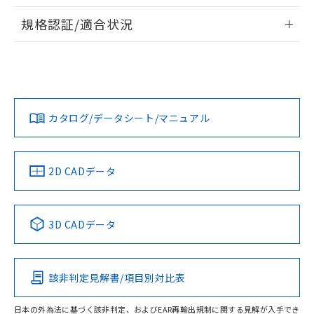
物質の対応では、対応完了までの期間は出
情報更新：2026/7/29
荷製品に未対応品が混在することから備考
規格認証/適合状況
欄に対応日を記載しておりました。
ログイン/会員登録
EU RoHS
注意事項・凡例
既に当社にて対応品への在庫切替を完了
UL認証
CSA認証
CEマーキング
していることから、特段のことがない限
り、2022年1月12日より割愛しておりま
Yes
Yes
Yes
対応状況
対応予定月
※1
※2
す。
ダウンロードデータをご利用いただく前に、以下を必ずお読
みください。
カタログ/データシート/マニュアル
対応済み
ソフトウェアの使用条件
LR型式承認
DNV型式承認
BV型式承認
KR型式承
（イギリス
（ノルウェー
（フランス
（韓国
船舶規格）
船舶規格）
船舶規格）
船舶規格
中国 RoHS
注意事項・凡例
2D CADデータ
No
No
No
No
中国 RoHS表
※1 ※2
3D CADデータ
この製品の規格認証/適合状況ページへ
Pb
Hg
Cd
Cr(VI)
その他の認証はこちらのページからご検索ください
該非判定見解書/項目別対比表
O
O
O
O
日本の外為法に基づく該非判定、およびEAR再輸出規制に関する見解が入手でき