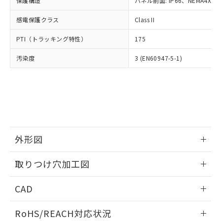
保護構造
パネル前面: IP66、NEMA4X, N
オムロン制御機器販売店や当社販売拠
フタル酸エステル類の４物質については閾値を超える意
武器並びにこれらの製造装置等に一切
いては、お客様のお取引先、ま
図的な使用がないことを確認しています。
点は「
販売ネットワーク
」をご確認
※2 環境保護使用期限
使用いたしません。
感電保護クラス
Class II
たはお客様担当のオムロン制御
ください。
当社は、貴社製品を第三者に販売する
機器販売店・当社販売員にご確
在庫状況および標準価格結果を当社の
※2 対応予定月
「ｅ」：有害物質（10物質）のすべてが基
PTI（トラッキング特性）
175
場合は、上記1、2および3の内容を当
認ください)
事前の承諾なく第三者に漏洩または開
準値以下であることを示します。
該第三者に通知します。また当社は、
示しないようお願いします。
汚染度
3 (EN60947-5-1)
部品在庫の切り替え状況などにより、予定
「10」：通常の使用状況下において有害物
販売先および販売に係わる関係者が違
マイパーツ機能（部品リスト作成サー
空
受注生産機種、また在庫状況の
月が前後することがあります。
質が外部に漏えいし、環境に深刻な影響を
法に輸出するおそれがある場合は、取
ビス）をご利用いただくには、I-Web
白
情報を公開していない機種
及ぼさない年数を意味します。
り引きをいたしません。
メンバーズにご登録されている必要が
「－」：未確認です。当社販売部門へお問
あります。
い合わせください。
お客様が当ウェブサイト上で当社にご
※3 非含有証明書ダウンロード
登録された部品リストについて、当社
および当社の共同利用者が、当社の製
下記の非含有証明書をダウンロードするこ
品・サービスに関するお客様との取
外形図
とができます。
合意する
キャンセル
引・商談に必要な範囲で利用すること
をご了承ください。
情報更新：2026/05/21
取りつけ穴加工図
EU RoHS指令（10物質）の非含有証明書
※当社の共同利用者とは、
"個人情報
51物質の非含有証明書（当社基準）
の共同利用に関して"
の「1.共同利
情報更新：2026/05/21
※本証明書は発行日時点で非含有を証明す
CAD
用者の範囲」に記載されている法人を
るもので、過去に遡って非含有を証明する
指します。
ものではありません。
ログイン/会員登録いただくと、CADデータをダウンロー
RoHS/REACH対応状況
また、RoHS指令のフタル酸エステル類４
ドすることができます。