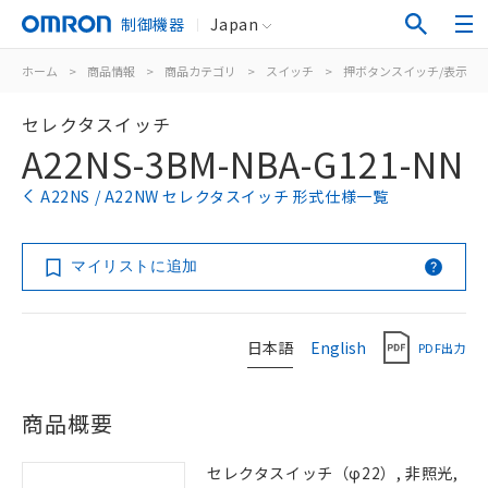
制御機器
Japan
ホーム
>
商品情報
>
商品カテゴリ
>
スイッチ
>
押ボタンスイッチ/表示灯
セレクタスイッチ
A22NS-3BM-NBA-G121-NN
A22NS / A22NW セレクタスイッチ 形式仕様一覧
マイリストに追加
日本語
English
PDF出力
商品概要
セレクタスイッチ（φ22）, 非照光,