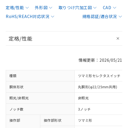
定格/性能
外形図
取りつけ穴加工図
CAD
RoHS/REACH対応状況
規格認証/適合状況
定格/性能
情報更新：2026/05/21
種類
ツマミ形セレクタスイッチ
胴体形状
丸胴形(φ22/25mm共用)
照光/非照光
非照光
ノッチ数
3ノッチ
操作部
操作部形状
ツマミ形