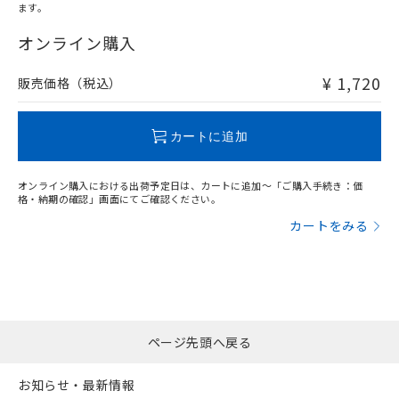
ます。
"対応済み"や非含有の記載がされた商品であっても、流通
在庫等で未対応品が混在する可能性があります。
オンライン購入
非含有品が必要な際は、弊社営業部門もしくは販売店へお
問い合わせください。
¥ 1,720
販売価格（税込）
この製品のRoHS/REACH対応状況ページへ
カートに追加
オンライン購入における出荷予定日は、カートに追加～「ご購入手続き：価
格・納期の確認」画面にてご確認ください。
カートをみる
ページ先頭へ戻る
お知らせ・最新情報