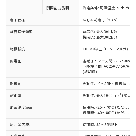
対応予定なし：EU RoHS指令（10物質）の
開閉能力説明
測定条件: 周囲温度 20±2℃、
以下の条件をお読みいただき、同意のうえ
非含有に非対応の商品で、対応品を出す予
ご利用ください。
定はありません。
端子仕様
ねじ締め端子 (M3.5)
調査・確認中：EU RoHS指令（10物質）の
本サービスは、当社制御機器事業取扱
※1 中国RoHS○×表
非含有の対応状況を調査中または確認中の
許容操作頻度
電気的: 最大30回/分
商品の当社在庫状況および標準価格
機械的: 最大30回/分
商品です。
(税抜)を提供させていただくもので
「○」：最大均質材料含有率が中国RoHSの
非該当品：ライセンス料など無形物で、有
す。
絶縁抵抗
100MΩ以上 (DC500Vメガ)
基準値以下であることを示します。
害物質有無と関係のない商品です。
当社制御機器事業取扱商品の中には、
「×」：最大均質材料含有率が中国RoHSの
仕入先様の事情により、非含有部品として
本サービスの対象外となる商品もある
耐電圧
各端子とアース間: AC2500V 50/
基準値を超えていることを示します。
いたものが、含有品と判明した場合などや
当社は、これら貴社製品のうち、外国
同極端子間: AC2500V 50/60Hz
ことをご了承ください。
「－」：未確認です。当社販売部門へお問
むを得ず変更することがあります。
為替および外国貿易法に定める商品
(初期値)
在庫状況および標準価格照会結果は、
い合わせください。
（以下｢規制貨物等」という）を輸出
記載している更新日時点での社内デー
*EU RoHS指令（10物質）：
耐振動
誤動作: 10～55Hz 複振幅 1.
または国外への提供する場合は、日本
記
タに基づき作成されるものであり、閲
説明
鉛(Pb) 1000ppm以下、 水銀(Hg) 1000ppm以下、 カド
*中国RoHS10物質の基準値 (GB/T26572)：
国政府の輸出許可(または役務取引許
号
覧された時点での実際の在庫および標
ミウム(Cd) 100ppm以下、
Pb(鉛) :1000ppm、 Hg(水銀) : 1000ppm、 Cd(カドミウ
2
耐衝撃
誤動作: 最大1000m/s
(接点開
可)を取得するなどの必要な手続きを
六価クロム(Cr(Ⅵ)) 1000ppm以下、ポリ臭化ビフェニル
ム) : 100ppm、
準価格とは異なる場合があることをご
類(PBB) 1000ppm以下、ポリ臭化ジフェニルエーテル類
Cr(Ⅵ)(六価クロム) : 1000ppm、 PBBs(ポリ臭化ビフェ
とります。
了承ください。
(PBDE) 1000ppm以下、フタル酸ビス(2-エチルヘキシ
○
一定数以上の在庫あり
ニル類) : 1000ppm、 PBDEs(ポリ臭化ジフェニルエーテ
周囲温度範囲
使用時: -25～70℃ (ただし
当社は規制貨物を破棄する場合は、完
ル) (DEHP)(別名：DOP) 1000ppm以下、フタル酸ブチ
正式な納期状況および標準価格はお客
ル類) : 1000ppm、
保存時: -40～80℃ (ただし
ルベンジル（BBP） 1000ppm以下、フタル酸ジブチル
全に破砕するなど、違法に輸出されな
DBP(フタル酸ジブチル) : 1000ppm、 DIBP(フタル酸ジ
様のお取引先、またはお客様担当のオ
（DBP） 1000ppm以下、フタル酸ジイソブチル
イソブチル) : 1000ppm、 BBP(フタル酸ブチルベンジ
△
一定数には満たないが在庫あり
いよう必要な手段を講じます。
ムロン制御機器販売店・当社販売員に
(DIBP) 1000ppm以下
周囲湿度範囲
使用時: 35～85%RH
ル) : 1000ppm、
当社は貴社製品を、核兵器、ミサイ
但し、RoHS指令で産業用監視および制御機器に対する
DEHP(フタル酸ビス(2-エチルヘキシル)) : 1000ppm
ご相談ください。
適用除外項目は除く。
ル、化学兵器、生物兵器またはその他
－
在庫なし(最新の在庫状況につ