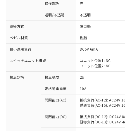
操作部色
赤
透明/不透明
不透明
復帰方式
左自動
ベゼル材質
樹脂
最小適用負荷
DC5V 6mA
スイッチユニット構成
ユニット位置1: NC
ユニット位置2: NC
接点定格
接点構成
2b
※1 対応状況
定格通電電流
10A
対応済み：EU RoHS指令（10物質）の
開閉能力(AC)
抵抗負荷(AC-12): AC24V 10A/A
非含有に対応した製品が提供可能な商品で
誘導負荷(AC-15): AC24V 10A/AC
す。
対応予定：EU RoHS指令（10物質）の非含
開閉能力(DC)
抵抗負荷(DC-12): DC24V 8A/DC
ご利用条件
有に対応した製品に切り替える予定のある
誘導負荷(DC-13): DC24V 4A/DC
商品です。