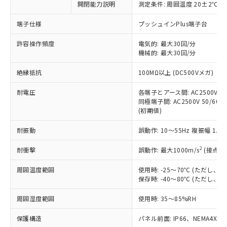
開閉能力説明
測定条件: 周囲温度 20±2℃、
対応予定なし：EU RoHS指令（10物質）の
以下の条件をお読みいただき、同意のうえ
非含有に非対応の商品で、対応品を出す予
ご利用ください。
端子仕様
プッシュインPlus端子台
定はありません。
調査・確認中：EU RoHS指令（10物質）の
本サービスは、当社制御機器事業取扱
許容操作頻度
電気的: 最大30回/分
※1 中国RoHS○×表
非含有の対応状況を調査中または確認中の
機械的: 最大30回/分
商品の当社在庫状況および標準価格
商品です。
(税抜)を提供させていただくもので
「○」：最大均質材料含有率が中国RoHSの
非該当品：ライセンス料など無形物で、有
絶縁抵抗
100MΩ以上 (DC500Vメガ)
す。
基準値以下であることを示します。
害物質有無と関係のない商品です。
当社制御機器事業取扱商品の中には、
「×」：最大均質材料含有率が中国RoHSの
仕入先様の事情により、非含有部品として
耐電圧
各端子とアース間: AC2500V 50/
本サービスの対象外となる商品もある
基準値を超えていることを示します。
いたものが、含有品と判明した場合などや
同極端子間: AC2500V 50/60Hz
当社は、これら貴社製品のうち、外国
ことをご了承ください。
「－」：未確認です。当社販売部門へお問
(初期値)
むを得ず変更することがあります。
為替および外国貿易法に定める商品
在庫状況および標準価格照会結果は、
い合わせください。
（以下｢規制貨物等」という）を輸出
記載している更新日時点での社内デー
耐振動
誤動作: 10～55Hz 複振幅 1.
*EU RoHS指令（10物質）：
または国外への提供する場合は、日本
記
タに基づき作成されるものであり、閲
説明
鉛(Pb) 1000ppm以下、 水銀(Hg) 1000ppm以下、 カド
*中国RoHS10物質の基準値 (GB/T26572)：
国政府の輸出許可(または役務取引許
号
覧された時点での実際の在庫および標
ミウム(Cd) 100ppm以下、
2
耐衝撃
誤動作: 最大1000m/s
(接点開
Pb(鉛) :1000ppm、 Hg(水銀) : 1000ppm、 Cd(カドミウ
可)を取得するなどの必要な手続きを
六価クロム(Cr(Ⅵ)) 1000ppm以下、ポリ臭化ビフェニル
ム) : 100ppm、
準価格とは異なる場合があることをご
類(PBB) 1000ppm以下、ポリ臭化ジフェニルエーテル類
Cr(Ⅵ)(六価クロム) : 1000ppm、 PBBs(ポリ臭化ビフェ
とります。
周囲温度範囲
使用時: -25～70℃ (ただし
了承ください。
(PBDE) 1000ppm以下、フタル酸ビス(2-エチルヘキシ
○
一定数以上の在庫あり
ニル類) : 1000ppm、 PBDEs(ポリ臭化ジフェニルエーテ
当社は規制貨物を破棄する場合は、完
保存時: -40～80℃ (ただし
ル) (DEHP)(別名：DOP) 1000ppm以下、フタル酸ブチ
正式な納期状況および標準価格はお客
ル類) : 1000ppm、
ルベンジル（BBP） 1000ppm以下、フタル酸ジブチル
全に破砕するなど、違法に輸出されな
DBP(フタル酸ジブチル) : 1000ppm、 DIBP(フタル酸ジ
様のお取引先、またはお客様担当のオ
（DBP） 1000ppm以下、フタル酸ジイソブチル
イソブチル) : 1000ppm、 BBP(フタル酸ブチルベンジ
△
一定数には満たないが在庫あり
周囲湿度範囲
使用時: 35～85%RH
いよう必要な手段を講じます。
ムロン制御機器販売店・当社販売員に
(DIBP) 1000ppm以下
ル) : 1000ppm、
当社は貴社製品を、核兵器、ミサイ
但し、RoHS指令で産業用監視および制御機器に対する
DEHP(フタル酸ビス(2-エチルヘキシル)) : 1000ppm
ご相談ください。
適用除外項目は除く。
保護構造
パネル前面: IP66、NEMA4X, N
ル、化学兵器、生物兵器またはその他
－
在庫なし(最新の在庫状況につ
オムロン制御機器販売店や当社販売拠
フタル酸エステル類の４物質については閾値を超える意