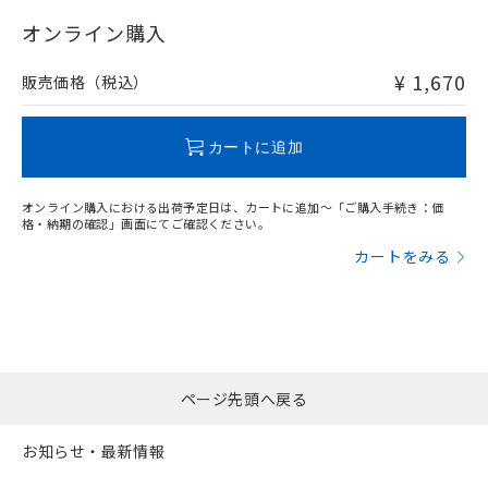
"対応済み"や非含有の記載がされた商品であっても、流通
在庫等で未対応品が混在する可能性があります。
オンライン購入
非含有品が必要な際は、弊社営業部門もしくは販売店へお
問い合わせください。
¥ 1,670
販売価格（税込）
この製品のRoHS/REACH対応状況ページへ
カートに追加
オンライン購入における出荷予定日は、カートに追加～「ご購入手続き：価
格・納期の確認」画面にてご確認ください。
カートをみる
ページ先頭へ戻る
お知らせ・最新情報