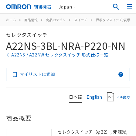
制御機器
Japan
ホーム
>
商品情報
>
商品カテゴリ
>
スイッチ
>
押ボタンスイッチ/表示灯
セレクタスイッチ
A22NS-3BL-NRA-P220-NN
A22NS / A22NW セレクタスイッチ 形式仕様一覧
マイリストに追加
日本語
English
PDF出力
商品概要
セレクタスイッチ（φ22）, 非照光,