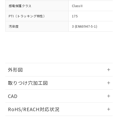
武器並びにこれらの製造装置等に一切
いては、お客様のお取引先、ま
図的な使用がないことを確認しています。
点は「
販売ネットワーク
」をご確認
感電保護クラス
Class II
※2 環境保護使用期限
使用いたしません。
たはお客様担当のオムロン制御
ください。
当社は、貴社製品を第三者に販売する
機器販売店・当社販売員にご確
在庫状況および標準価格結果を当社の
PTI（トラッキング特性）
175
※2 対応予定月
「ｅ」：有害物質（10物質）のすべてが基
場合は、上記1、2および3の内容を当
認ください)
事前の承諾なく第三者に漏洩または開
準値以下であることを示します。
該第三者に通知します。また当社は、
示しないようお願いします。
汚染度
3 (EN60947-5-1)
部品在庫の切り替え状況などにより、予定
「10」：通常の使用状況下において有害物
販売先および販売に係わる関係者が違
マイパーツ機能（部品リスト作成サー
空
受注生産機種、また在庫状況の
月が前後することがあります。
質が外部に漏えいし、環境に深刻な影響を
法に輸出するおそれがある場合は、取
ビス）をご利用いただくには、I-Web
白
情報を公開していない機種
及ぼさない年数を意味します。
り引きをいたしません。
メンバーズにご登録されている必要が
「－」：未確認です。当社販売部門へお問
あります。
い合わせください。
お客様が当ウェブサイト上で当社にご
※3 非含有証明書ダウンロード
登録された部品リストについて、当社
および当社の共同利用者が、当社の製
下記の非含有証明書をダウンロードするこ
外形図
品・サービスに関するお客様との取
とができます。
合意する
キャンセル
引・商談に必要な範囲で利用すること
情報更新：2026/05/21
をご了承ください。
取りつけ穴加工図
EU RoHS指令（10物質）の非含有証明書
※当社の共同利用者とは、
"個人情報
51物質の非含有証明書（当社基準）
情報更新：2026/05/21
の共同利用に関して"
の「1.共同利
CAD
※本証明書は発行日時点で非含有を証明す
用者の範囲」に記載されている法人を
るもので、過去に遡って非含有を証明する
指します。
ログイン/会員登録いただくと、CADデータをダウンロー
ものではありません。
RoHS/REACH対応状況
ドすることができます。
また、RoHS指令のフタル酸エステル類４
物質の対応では、対応完了までの期間は出