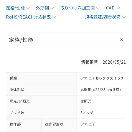
定格/性能
外形図
取りつけ穴加工図
CAD
RoHS/REACH対応状況
規格認証/適合状況
定格/性能
情報更新：2026/05/21
種類
ツマミ形セレクタスイッチ
胴体形状
丸胴形(φ22/25mm共用)
照光/非照光
非照光
ノッチ数
3ノッチ
操作部
操作部形状
ツマミ形