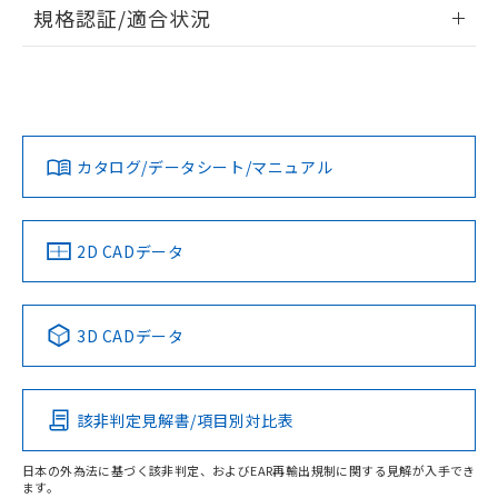
情報更新：2026/7/29
規格認証/適合状況
荷製品に未対応品が混在することから備考
欄に対応日を記載しておりました。
ログイン/会員登録
EU RoHS
注意事項・凡例
A22NS-3BL-NRA-P220-NNについての規格認証/適合状況に
既に当社にて対応品への在庫切替を完了
ついては、「カスタマーサポートセンタ お客様相談室」また
していることから、特段のことがない限
は貴社担当オムロン営業員または販売店にお問い合わせくだ
り、2022年1月12日より割愛しておりま
対応状況
対応予定月
※1
※2
さい。
ダウンロードデータをご利用いただく前に、以下を必ずお読
す。
みください。
カタログ/データシート/マニュアル
対応済み
ソフトウェアの使用条件
お問い合わせ
中国 RoHS
注意事項・凡例
2D CADデータ
中国 RoHS表
※1 ※2
3D CADデータ
Pb
Hg
Cd
Cr(VI)
該非判定見解書/項目別対比表
O
O
O
O
日本の外為法に基づく該非判定、およびEAR再輸出規制に関する見解が入手でき
ます。