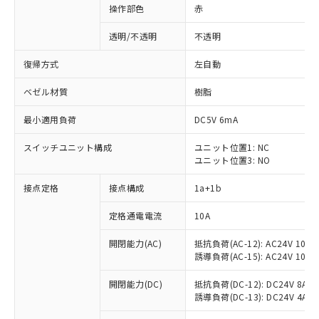
操作部色
赤
透明/不透明
不透明
復帰方式
左自動
ベゼル材質
樹脂
最小適用負荷
DC5V 6mA
スイッチユニット構成
ユニット位置1: NC
ユニット位置3: NO
接点定格
接点構成
1a+1b
定格通電電流
10A
開閉能力(AC)
抵抗負荷(AC-12): AC24V 10A/A
誘導負荷(AC-15): AC24V 10A/AC
※1 対応状況
開閉能力(DC)
抵抗負荷(DC-12): DC24V 8A/DC
誘導負荷(DC-13): DC24V 4A/DC
対応済み：EU RoHS指令（10物質）の