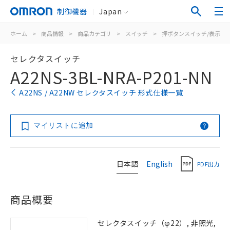
制御機器
Japan
ホーム
>
商品情報
>
商品カテゴリ
>
スイッチ
>
押ボタンスイッチ/表示灯
セレクタスイッチ
A22NS-3BL-NRA-P201-NN
A22NS / A22NW セレクタスイッチ 形式仕様一覧
マイリストに追加
日本語
English
PDF出力
商品概要
セレクタスイッチ（φ22）, 非照光,