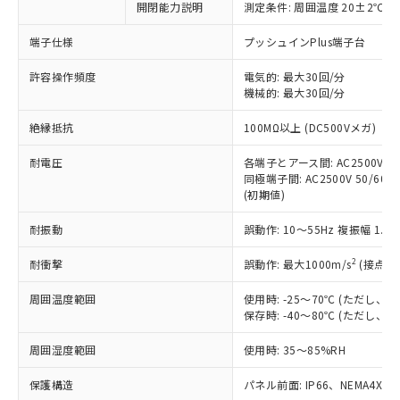
非含有に対応した製品が提供可能な商品で
開閉能力説明
測定条件: 周囲温度 20±2℃、
す。
端子仕様
プッシュインPlus端子台
対応予定：EU RoHS指令（10物質）の非含
ご利用条件
有に対応した製品に切り替える予定のある
許容操作頻度
電気的: 最大30回/分
商品です。
機械的: 最大30回/分
対応予定なし：EU RoHS指令（10物質）の
以下の条件をお読みいただき、同意のうえ
非含有に非対応の商品で、対応品を出す予
絶縁抵抗
100MΩ以上 (DC500Vメガ)
ご利用ください。
定はありません。
調査・確認中：EU RoHS指令（10物質）の
耐電圧
各端子とアース間: AC2500V 50/
本サービスは、当社制御機器事業取扱
※1 中国RoHS○×表
非含有の対応状況を調査中または確認中の
同極端子間: AC2500V 50/60Hz
商品の当社在庫状況および標準価格
商品です。
(初期値)
(税抜)を提供させていただくもので
「○」：最大均質材料含有率が中国RoHSの
非該当品：ライセンス料など無形物で、有
す。
基準値以下であることを示します。
耐振動
誤動作: 10～55Hz 複振幅 1.
害物質有無と関係のない商品です。
当社制御機器事業取扱商品の中には、
「×」：最大均質材料含有率が中国RoHSの
仕入先様の事情により、非含有部品として
本サービスの対象外となる商品もある
2
耐衝撃
誤動作: 最大1000m/s
(接点開
基準値を超えていることを示します。
いたものが、含有品と判明した場合などや
当社は、これら貴社製品のうち、外国
ことをご了承ください。
「－」：未確認です。当社販売部門へお問
むを得ず変更することがあります。
為替および外国貿易法に定める商品
在庫状況および標準価格照会結果は、
周囲温度範囲
使用時: -25～70℃ (ただし
い合わせください。
（以下｢規制貨物等」という）を輸出
記載している更新日時点での社内デー
保存時: -40～80℃ (ただし
*EU RoHS指令（10物質）：
または国外への提供する場合は、日本
記
タに基づき作成されるものであり、閲
説明
鉛(Pb) 1000ppm以下、 水銀(Hg) 1000ppm以下、 カド
*中国RoHS10物質の基準値 (GB/T26572)：
国政府の輸出許可(または役務取引許
周囲湿度範囲
使用時: 35～85%RH
号
覧された時点での実際の在庫および標
ミウム(Cd) 100ppm以下、
Pb(鉛) :1000ppm、 Hg(水銀) : 1000ppm、 Cd(カドミウ
可)を取得するなどの必要な手続きを
六価クロム(Cr(Ⅵ)) 1000ppm以下、ポリ臭化ビフェニル
ム) : 100ppm、
準価格とは異なる場合があることをご
類(PBB) 1000ppm以下、ポリ臭化ジフェニルエーテル類
Cr(Ⅵ)(六価クロム) : 1000ppm、 PBBs(ポリ臭化ビフェ
保護構造
とります。
パネル前面: IP66、NEMA4X, N
了承ください。
(PBDE) 1000ppm以下、フタル酸ビス(2-エチルヘキシ
○
一定数以上の在庫あり
ニル類) : 1000ppm、 PBDEs(ポリ臭化ジフェニルエーテ