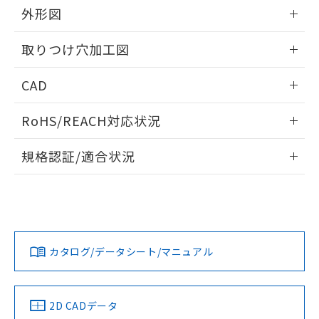
の共同利用に関して"
の「1.共同利
外形図
※本証明書は発行日時点で非含有を証明す
用者の範囲」に記載されている法人を
るもので、過去に遡って非含有を証明する
指します。
情報更新：2026/05/21
ものではありません。
取りつけ穴加工図
また、RoHS指令のフタル酸エステル類４
物質の対応では、対応完了までの期間は出
情報更新：2026/05/21
CAD
荷製品に未対応品が混在することから備考
欄に対応日を記載しておりました。
ログイン/会員登録いただくと、CADデータをダウンロー
既に当社にて対応品への在庫切替を完了
RoHS/REACH対応状況
ドすることができます。
していることから、特段のことがない限
情報更新：2026/7/29
り、2022年1月12日より割愛しておりま
規格認証/適合状況
す。
ログイン/会員登録
EU RoHS
注意事項・凡例
A22NS-3BL-NRA-P201-NNについての規格認証/適合状況に
ついては、「カスタマーサポートセンタ お客様相談室」また
は貴社担当オムロン営業員または販売店にお問い合わせくだ
対応状況
対応予定月
※1
※2
さい。
ダウンロードデータをご利用いただく前に、以下を必ずお読
みください。
カタログ/データシート/マニュアル
対応済み
ソフトウェアの使用条件
お問い合わせ
中国 RoHS
注意事項・凡例
2D CADデータ