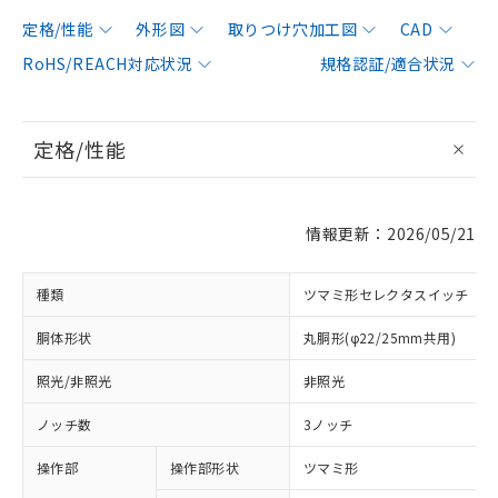
定格/性能
外形図
取りつけ穴加工図
CAD
RoHS/REACH対応状況
規格認証/適合状況
定格/性能
情報更新：2026/05/21
種類
ツマミ形セレクタスイッチ
胴体形状
丸胴形(φ22/25mm共用)
照光/非照光
非照光
ノッチ数
3ノッチ
操作部
操作部形状
ツマミ形