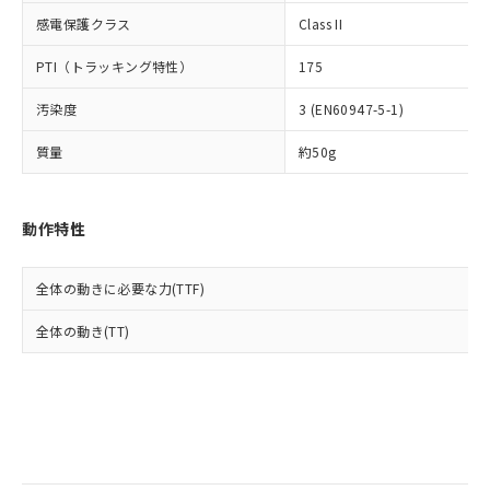
当社は規制貨物を破棄する場合は、完
ル) (DEHP)(別名：DOP) 1000ppm以下、フタル酸ブチ
正式な納期状況および標準価格はお客
ル類) : 1000ppm、
感電保護クラス
Class II
ルベンジル（BBP） 1000ppm以下、フタル酸ジブチル
全に破砕するなど、違法に輸出されな
DBP(フタル酸ジブチル) : 1000ppm、 DIBP(フタル酸ジ
様のお取引先、またはお客様担当のオ
（DBP） 1000ppm以下、フタル酸ジイソブチル
イソブチル) : 1000ppm、 BBP(フタル酸ブチルベンジ
△
一定数には満たないが在庫あり
いよう必要な手段を講じます。
ムロン制御機器販売店・当社販売員に
(DIBP) 1000ppm以下
ル) : 1000ppm、
PTI（トラッキング特性）
175
当社は貴社製品を、核兵器、ミサイ
但し、RoHS指令で産業用監視および制御機器に対する
DEHP(フタル酸ビス(2-エチルヘキシル)) : 1000ppm
ご相談ください。
適用除外項目は除く。
ル、化学兵器、生物兵器またはその他
－
在庫なし(最新の在庫状況につ
オムロン制御機器販売店や当社販売拠
フタル酸エステル類の４物質については閾値を超える意
汚染度
3 (EN60947-5-1)
武器並びにこれらの製造装置等に一切
いては、お客様のお取引先、ま
図的な使用がないことを確認しています。
点は「
販売ネットワーク
」をご確認
※2 環境保護使用期限
使用いたしません。
たはお客様担当のオムロン制御
ください。
質量
約50g
当社は、貴社製品を第三者に販売する
機器販売店・当社販売員にご確
在庫状況および標準価格結果を当社の
※2 対応予定月
「ｅ」：有害物質（10物質）のすべてが基
場合は、上記1、2および3の内容を当
認ください)
事前の承諾なく第三者に漏洩または開
準値以下であることを示します。
該第三者に通知します。また当社は、
示しないようお願いします。
動作特性
部品在庫の切り替え状況などにより、予定
「10」：通常の使用状況下において有害物
販売先および販売に係わる関係者が違
マイパーツ機能（部品リスト作成サー
空
受注生産機種、また在庫状況の
月が前後することがあります。
質が外部に漏えいし、環境に深刻な影響を
法に輸出するおそれがある場合は、取
ビス）をご利用いただくには、I-Web
白
情報を公開していない機種
及ぼさない年数を意味します。
り引きをいたしません。
メンバーズにご登録されている必要が
全体の動きに必要な力(TTF)
「－」：未確認です。当社販売部門へお問
あります。
い合わせください。
全体の動き(TT)
お客様が当ウェブサイト上で当社にご
※3 非含有証明書ダウンロード
登録された部品リストについて、当社
および当社の共同利用者が、当社の製
下記の非含有証明書をダウンロードするこ
品・サービスに関するお客様との取
とができます。
合意する
キャンセル
引・商談に必要な範囲で利用すること
をご了承ください。
EU RoHS指令（10物質）の非含有証明書
※当社の共同利用者とは、
"個人情報
51物質の非含有証明書（当社基準）