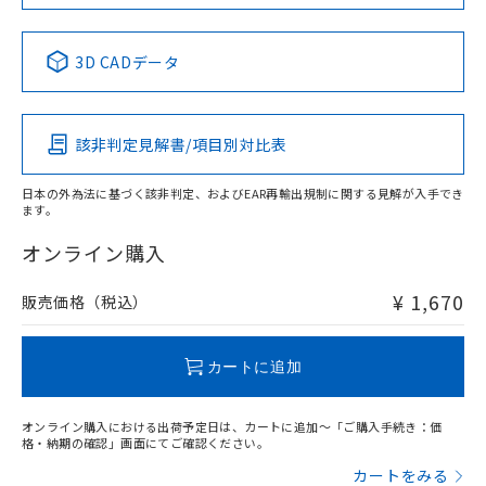
中国 RoHS表
※1 ※2
3D CADデータ
Pb
Hg
Cd
Cr(VI)
該非判定見解書/項目別対比表
O
O
O
O
日本の外為法に基づく該非判定、およびEAR再輸出規制に関する見解が入手でき
ます。
"対応済み"や非含有の記載がされた商品であっても、流通
在庫等で未対応品が混在する可能性があります。
オンライン購入
非含有品が必要な際は、弊社営業部門もしくは販売店へお
問い合わせください。
¥ 1,670
販売価格（税込）
この製品のRoHS/REACH対応状況ページへ
カートに追加
オンライン購入における出荷予定日は、カートに追加～「ご購入手続き：価
格・納期の確認」画面にてご確認ください。
カートをみる