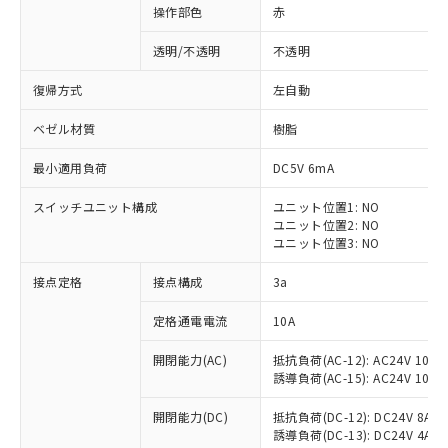
操作部色
赤
透明/不透明
不透明
復帰方式
左自動
ベゼル材質
樹脂
最小適用負荷
DC5V 6mA
スイッチユニット構成
ユニット位置1: NO
ユニット位置2: NO
ユニット位置3: NO
接点定格
接点構成
3a
※1 対応状況
定格通電電流
10A
対応済み：EU RoHS指令（10物質）の
開閉能力(AC)
抵抗負荷(AC-12): AC24V 10A/A
非含有に対応した製品が提供可能な商品で
誘導負荷(AC-15): AC24V 10A/AC
す。
対応予定：EU RoHS指令（10物質）の非含
開閉能力(DC)
抵抗負荷(DC-12): DC24V 8A/DC
ご利用条件
有に対応した製品に切り替える予定のある
誘導負荷(DC-13): DC24V 4A/DC
商品です。