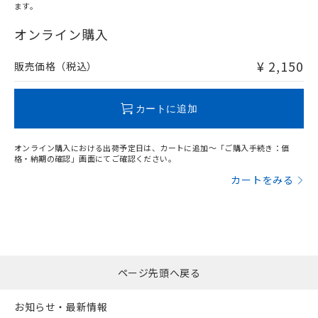
ます。
"対応済み"や非含有の記載がされた商品であっても、流通
在庫等で未対応品が混在する可能性があります。
オンライン購入
非含有品が必要な際は、弊社営業部門もしくは販売店へお
問い合わせください。
¥ 2,150
販売価格（税込）
この製品のRoHS/REACH対応状況ページへ
カートに追加
オンライン購入における出荷予定日は、カートに追加～「ご購入手続き：価
格・納期の確認」画面にてご確認ください。
カートをみる
ページ先頭へ戻る
お知らせ・最新情報