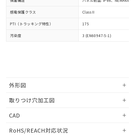
保護構造
パネル前面: IP66、NEMA4X, N
オムロン制御機器販売店や当社販売拠
フタル酸エステル類の４物質については閾値を超える意
武器並びにこれらの製造装置等に一切
いては、お客様のお取引先、ま
図的な使用がないことを確認しています。
点は「
販売ネットワーク
」をご確認
※2 環境保護使用期限
使用いたしません。
感電保護クラス
Class II
たはお客様担当のオムロン制御
ください。
当社は、貴社製品を第三者に販売する
機器販売店・当社販売員にご確
在庫状況および標準価格結果を当社の
※2 対応予定月
「ｅ」：有害物質（10物質）のすべてが基
PTI（トラッキング特性）
175
場合は、上記1、2および3の内容を当
認ください)
事前の承諾なく第三者に漏洩または開
準値以下であることを示します。
該第三者に通知します。また当社は、
示しないようお願いします。
汚染度
3 (EN60947-5-1)
部品在庫の切り替え状況などにより、予定
「10」：通常の使用状況下において有害物
販売先および販売に係わる関係者が違
マイパーツ機能（部品リスト作成サー
空
受注生産機種、また在庫状況の
月が前後することがあります。
質が外部に漏えいし、環境に深刻な影響を
法に輸出するおそれがある場合は、取
ビス）をご利用いただくには、I-Web
白
情報を公開していない機種
及ぼさない年数を意味します。
り引きをいたしません。
メンバーズにご登録されている必要が
「－」：未確認です。当社販売部門へお問
あります。
い合わせください。
お客様が当ウェブサイト上で当社にご
※3 非含有証明書ダウンロード
登録された部品リストについて、当社
および当社の共同利用者が、当社の製
下記の非含有証明書をダウンロードするこ
品・サービスに関するお客様との取
外形図
とができます。
合意する
キャンセル
引・商談に必要な範囲で利用すること
をご了承ください。
情報更新：2026/05/21
取りつけ穴加工図
EU RoHS指令（10物質）の非含有証明書
※当社の共同利用者とは、
"個人情報
51物質の非含有証明書（当社基準）
の共同利用に関して"
の「1.共同利
情報更新：2026/05/21
※本証明書は発行日時点で非含有を証明す
CAD
用者の範囲」に記載されている法人を
るもので、過去に遡って非含有を証明する
指します。
ものではありません。
ログイン/会員登録いただくと、CADデータをダウンロー
RoHS/REACH対応状況
また、RoHS指令のフタル酸エステル類４
ドすることができます。