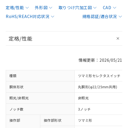
定格/性能
外形図
取りつけ穴加工図
CAD
RoHS/REACH対応状況
規格認証/適合状況
定格/性能
情報更新：2026/05/21
種類
ツマミ形セレクタスイッチ
胴体形状
丸胴形(φ22/25mm共用)
照光/非照光
非照光
ノッチ数
3ノッチ
操作部
操作部形状
ツマミ形