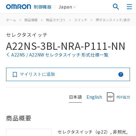
制御機器
Japan
ホーム
>
商品情報
>
商品カテゴリ
>
スイッチ
>
押ボタンスイッチ/表示灯
セレクタスイッチ
A22NS-3BL-NRA-P111-NN
A22NS / A22NW セレクタスイッチ 形式仕様一覧
マイリストに追加
日本語
English
PDF出力
商品概要
セレクタスイッチ（φ22）, 非照光,