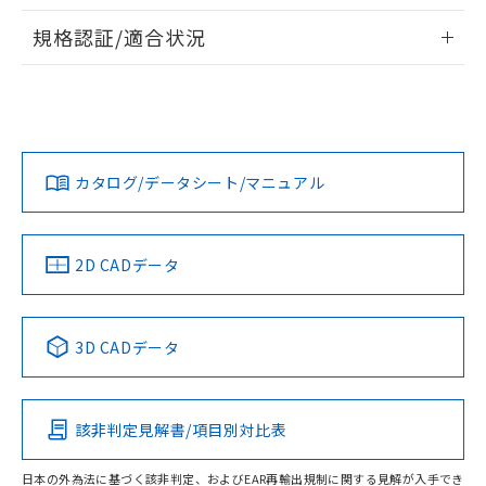
物質の対応では、対応完了までの期間は出
情報更新：2026/7/29
荷製品に未対応品が混在することから備考
規格認証/適合状況
欄に対応日を記載しておりました。
ログイン/会員登録
EU RoHS
注意事項・凡例
A22NS-3BL-NRA-P111-NNについての規格認証/適合状況に
既に当社にて対応品への在庫切替を完了
ついては、「カスタマーサポートセンタ お客様相談室」また
していることから、特段のことがない限
は貴社担当オムロン営業員または販売店にお問い合わせくだ
り、2022年1月12日より割愛しておりま
対応状況
対応予定月
※1
※2
さい。
す。
ダウンロードデータをご利用いただく前に、以下を必ずお読
みください。
カタログ/データシート/マニュアル
対応済み
ソフトウェアの使用条件
お問い合わせ
中国 RoHS
注意事項・凡例
2D CADデータ
中国 RoHS表
※1 ※2
3D CADデータ
Pb
Hg
Cd
Cr(VI)
該非判定見解書/項目別対比表
O
O
O
O
日本の外為法に基づく該非判定、およびEAR再輸出規制に関する見解が入手でき