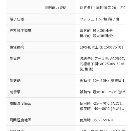
対応予定なし：EU RoHS指令（10物質）の
開閉能力説明
測定条件: 周囲温度 20±2℃、
以下の条件をお読みいただき、同意のうえ
非含有に非対応の商品で、対応品を出す予
ご利用ください。
定はありません。
端子仕様
プッシュインPlus端子台
調査・確認中：EU RoHS指令（10物質）の
本サービスは、当社制御機器事業取扱
※1 中国RoHS○×表
非含有の対応状況を調査中または確認中の
許容操作頻度
電気的: 最大30回/分
商品の当社在庫状況および標準価格
機械的: 最大30回/分
商品です。
(税抜)を提供させていただくもので
「○」：最大均質材料含有率が中国RoHSの
非該当品：ライセンス料など無形物で、有
す。
絶縁抵抗
100MΩ以上 (DC500Vメガ)
基準値以下であることを示します。
害物質有無と関係のない商品です。
当社制御機器事業取扱商品の中には、
「×」：最大均質材料含有率が中国RoHSの
仕入先様の事情により、非含有部品として
本サービスの対象外となる商品もある
耐電圧
各端子とアース間: AC2500V 50/
基準値を超えていることを示します。
いたものが、含有品と判明した場合などや
当社は、これら貴社製品のうち、外国
同極端子間: AC2500V 50/60Hz
ことをご了承ください。
「－」：未確認です。当社販売部門へお問
むを得ず変更することがあります。
為替および外国貿易法に定める商品
(初期値)
在庫状況および標準価格照会結果は、
い合わせください。
（以下｢規制貨物等」という）を輸出
記載している更新日時点での社内デー
*EU RoHS指令（10物質）：
耐振動
誤動作: 10～55Hz 複振幅 1.
または国外への提供する場合は、日本
記
タに基づき作成されるものであり、閲
説明
鉛(Pb) 1000ppm以下、 水銀(Hg) 1000ppm以下、 カド
*中国RoHS10物質の基準値 (GB/T26572)：
国政府の輸出許可(または役務取引許
号
覧された時点での実際の在庫および標
ミウム(Cd) 100ppm以下、
Pb(鉛) :1000ppm、 Hg(水銀) : 1000ppm、 Cd(カドミウ
2
耐衝撃
誤動作: 最大1000m/s
(接点開
可)を取得するなどの必要な手続きを
六価クロム(Cr(Ⅵ)) 1000ppm以下、ポリ臭化ビフェニル
ム) : 100ppm、
準価格とは異なる場合があることをご
類(PBB) 1000ppm以下、ポリ臭化ジフェニルエーテル類
Cr(Ⅵ)(六価クロム) : 1000ppm、 PBBs(ポリ臭化ビフェ
とります。
了承ください。
(PBDE) 1000ppm以下、フタル酸ビス(2-エチルヘキシ
○
一定数以上の在庫あり
ニル類) : 1000ppm、 PBDEs(ポリ臭化ジフェニルエーテ
周囲温度範囲
使用時: -25～70℃ (ただし
当社は規制貨物を破棄する場合は、完
ル) (DEHP)(別名：DOP) 1000ppm以下、フタル酸ブチ
正式な納期状況および標準価格はお客
ル類) : 1000ppm、
保存時: -40～80℃ (ただし
ルベンジル（BBP） 1000ppm以下、フタル酸ジブチル
全に破砕するなど、違法に輸出されな
DBP(フタル酸ジブチル) : 1000ppm、 DIBP(フタル酸ジ
様のお取引先、またはお客様担当のオ
（DBP） 1000ppm以下、フタル酸ジイソブチル
イソブチル) : 1000ppm、 BBP(フタル酸ブチルベンジ
△
一定数には満たないが在庫あり
いよう必要な手段を講じます。
ムロン制御機器販売店・当社販売員に
(DIBP) 1000ppm以下
周囲湿度範囲
使用時: 35～85%RH
ル) : 1000ppm、
当社は貴社製品を、核兵器、ミサイ
但し、RoHS指令で産業用監視および制御機器に対する
DEHP(フタル酸ビス(2-エチルヘキシル)) : 1000ppm
ご相談ください。
適用除外項目は除く。
ル、化学兵器、生物兵器またはその他
－
在庫なし(最新の在庫状況につ