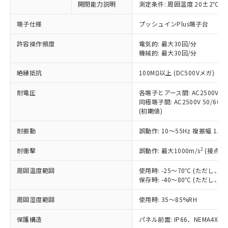
非含有に対応した製品が提供可能な商品で
開閉能力説明
測定条件: 周囲温度 20±2℃、
す。
端子仕様
プッシュインPlus端子台
対応予定：EU RoHS指令（10物質）の非含
ご利用条件
有に対応した製品に切り替える予定のある
許容操作頻度
電気的: 最大30回/分
商品です。
機械的: 最大30回/分
対応予定なし：EU RoHS指令（10物質）の
以下の条件をお読みいただき、同意のうえ
非含有に非対応の商品で、対応品を出す予
絶縁抵抗
100MΩ以上 (DC500Vメガ)
ご利用ください。
定はありません。
調査・確認中：EU RoHS指令（10物質）の
耐電圧
各端子とアース間: AC2500V 50/
本サービスは、当社制御機器事業取扱
※1 中国RoHS○×表
非含有の対応状況を調査中または確認中の
同極端子間: AC2500V 50/60Hz
商品の当社在庫状況および標準価格
商品です。
(初期値)
(税抜)を提供させていただくもので
「○」：最大均質材料含有率が中国RoHSの
非該当品：ライセンス料など無形物で、有
す。
基準値以下であることを示します。
耐振動
誤動作: 10～55Hz 複振幅 1.
害物質有無と関係のない商品です。
当社制御機器事業取扱商品の中には、
「×」：最大均質材料含有率が中国RoHSの
仕入先様の事情により、非含有部品として
本サービスの対象外となる商品もある
2
耐衝撃
誤動作: 最大1000m/s
(接点開
基準値を超えていることを示します。
いたものが、含有品と判明した場合などや
当社は、これら貴社製品のうち、外国
ことをご了承ください。
「－」：未確認です。当社販売部門へお問
むを得ず変更することがあります。
為替および外国貿易法に定める商品
在庫状況および標準価格照会結果は、
周囲温度範囲
使用時: -25～70℃ (ただし
い合わせください。
（以下｢規制貨物等」という）を輸出
記載している更新日時点での社内デー
保存時: -40～80℃ (ただし
*EU RoHS指令（10物質）：
または国外への提供する場合は、日本
記
タに基づき作成されるものであり、閲
説明
鉛(Pb) 1000ppm以下、 水銀(Hg) 1000ppm以下、 カド
*中国RoHS10物質の基準値 (GB/T26572)：
国政府の輸出許可(または役務取引許
周囲湿度範囲
使用時: 35～85%RH
号
覧された時点での実際の在庫および標
ミウム(Cd) 100ppm以下、
Pb(鉛) :1000ppm、 Hg(水銀) : 1000ppm、 Cd(カドミウ
可)を取得するなどの必要な手続きを
六価クロム(Cr(Ⅵ)) 1000ppm以下、ポリ臭化ビフェニル
ム) : 100ppm、
準価格とは異なる場合があることをご
類(PBB) 1000ppm以下、ポリ臭化ジフェニルエーテル類
Cr(Ⅵ)(六価クロム) : 1000ppm、 PBBs(ポリ臭化ビフェ
保護構造
とります。
パネル前面: IP66、NEMA4X, N
了承ください。
(PBDE) 1000ppm以下、フタル酸ビス(2-エチルヘキシ
○
一定数以上の在庫あり
ニル類) : 1000ppm、 PBDEs(ポリ臭化ジフェニルエーテ