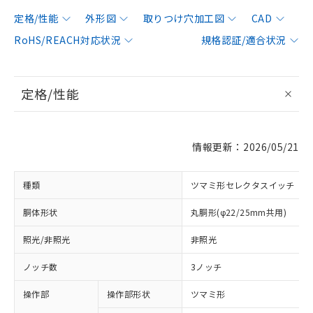
定格/性能
外形図
取りつけ穴加工図
CAD
RoHS/REACH対応状況
規格認証/適合状況
定格/性能
情報更新：2026/05/21
種類
ツマミ形セレクタスイッチ
胴体形状
丸胴形(φ22/25mm共用)
照光/非照光
非照光
ノッチ数
3ノッチ
操作部
操作部形状
ツマミ形