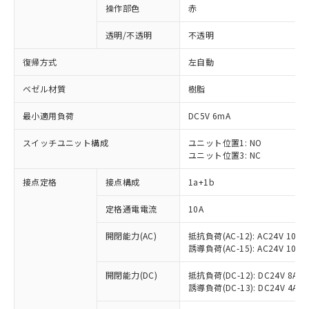
操作部色
赤
透明/不透明
不透明
復帰方式
左自動
ベゼル材質
樹脂
最小適用負荷
DC5V 6mA
スイッチユニット構成
ユニット位置1: NO
ユニット位置3: NC
接点定格
接点構成
1a+1b
定格通電電流
10A
開閉能力(AC)
抵抗負荷(AC-12): AC24V 10A/A
誘導負荷(AC-15): AC24V 10A/AC
※1 対応状況
開閉能力(DC)
抵抗負荷(DC-12): DC24V 8A/DC
誘導負荷(DC-13): DC24V 4A/DC
対応済み：EU RoHS指令（10物質）の