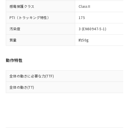
当社は規制貨物を破棄する場合は、完
ル) (DEHP)(別名：DOP) 1000ppm以下、フタル酸ブチ
正式な納期状況および標準価格はお客
ル類) : 1000ppm、
感電保護クラス
Class II
ルベンジル（BBP） 1000ppm以下、フタル酸ジブチル
全に破砕するなど、違法に輸出されな
DBP(フタル酸ジブチル) : 1000ppm、 DIBP(フタル酸ジ
様のお取引先、またはお客様担当のオ
（DBP） 1000ppm以下、フタル酸ジイソブチル
イソブチル) : 1000ppm、 BBP(フタル酸ブチルベンジ
△
一定数には満たないが在庫あり
いよう必要な手段を講じます。
ムロン制御機器販売店・当社販売員に
(DIBP) 1000ppm以下
ル) : 1000ppm、
PTI（トラッキング特性）
175
当社は貴社製品を、核兵器、ミサイ
但し、RoHS指令で産業用監視および制御機器に対する
DEHP(フタル酸ビス(2-エチルヘキシル)) : 1000ppm
ご相談ください。
適用除外項目は除く。
ル、化学兵器、生物兵器またはその他
－
在庫なし(最新の在庫状況につ
オムロン制御機器販売店や当社販売拠
フタル酸エステル類の４物質については閾値を超える意
汚染度
3 (EN60947-5-1)
武器並びにこれらの製造装置等に一切
いては、お客様のお取引先、ま
図的な使用がないことを確認しています。
点は「
販売ネットワーク
」をご確認
※2 環境保護使用期限
使用いたしません。
たはお客様担当のオムロン制御
ください。
質量
約50g
当社は、貴社製品を第三者に販売する
機器販売店・当社販売員にご確
在庫状況および標準価格結果を当社の
※2 対応予定月
「ｅ」：有害物質（10物質）のすべてが基
場合は、上記1、2および3の内容を当
認ください)
事前の承諾なく第三者に漏洩または開
準値以下であることを示します。
該第三者に通知します。また当社は、
示しないようお願いします。
動作特性
部品在庫の切り替え状況などにより、予定
「10」：通常の使用状況下において有害物
販売先および販売に係わる関係者が違
マイパーツ機能（部品リスト作成サー
空
受注生産機種、また在庫状況の
月が前後することがあります。
質が外部に漏えいし、環境に深刻な影響を
法に輸出するおそれがある場合は、取
ビス）をご利用いただくには、I-Web
白
情報を公開していない機種
及ぼさない年数を意味します。
り引きをいたしません。
メンバーズにご登録されている必要が
全体の動きに必要な力(TTF)
「－」：未確認です。当社販売部門へお問
あります。
い合わせください。
全体の動き(TT)
お客様が当ウェブサイト上で当社にご
※3 非含有証明書ダウンロード
登録された部品リストについて、当社
および当社の共同利用者が、当社の製
下記の非含有証明書をダウンロードするこ
品・サービスに関するお客様との取
とができます。
合意する
キャンセル
引・商談に必要な範囲で利用すること
をご了承ください。
EU RoHS指令（10物質）の非含有証明書
※当社の共同利用者とは、
"個人情報
51物質の非含有証明書（当社基準）