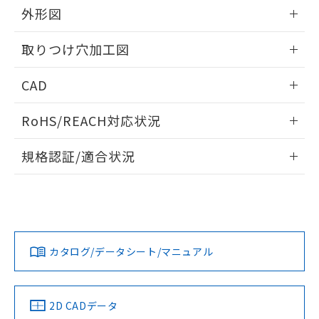
の共同利用に関して"
の「1.共同利
外形図
※本証明書は発行日時点で非含有を証明す
用者の範囲」に記載されている法人を
るもので、過去に遡って非含有を証明する
指します。
情報更新：2026/05/21
ものではありません。
取りつけ穴加工図
また、RoHS指令のフタル酸エステル類４
物質の対応では、対応完了までの期間は出
情報更新：2026/05/21
CAD
荷製品に未対応品が混在することから備考
欄に対応日を記載しておりました。
ログイン/会員登録いただくと、CADデータをダウンロー
既に当社にて対応品への在庫切替を完了
RoHS/REACH対応状況
ドすることができます。
していることから、特段のことがない限
情報更新：2026/7/29
り、2022年1月12日より割愛しておりま
規格認証/適合状況
す。
ログイン/会員登録
EU RoHS
注意事項・凡例
A22NS-3BL-NRA-P102-NNについての規格認証/適合状況に
ついては、「カスタマーサポートセンタ お客様相談室」また
は貴社担当オムロン営業員または販売店にお問い合わせくだ
対応状況
対応予定月
※1
※2
さい。
ダウンロードデータをご利用いただく前に、以下を必ずお読
みください。
カタログ/データシート/マニュアル
対応済み
ソフトウェアの使用条件
お問い合わせ
中国 RoHS
注意事項・凡例
2D CADデータ