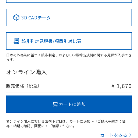
中国 RoHS表
※1 ※2
3D CADデータ
Pb
Hg
Cd
Cr(VI)
該非判定見解書/項目別対比表
O
O
O
O
日本の外為法に基づく該非判定、およびEAR再輸出規制に関する見解が入手でき
ます。
"対応済み"や非含有の記載がされた商品であっても、流通
在庫等で未対応品が混在する可能性があります。
オンライン購入
非含有品が必要な際は、弊社営業部門もしくは販売店へお
問い合わせください。
¥ 1,670
販売価格（税込）
この製品のRoHS/REACH対応状況ページへ
カートに追加
オンライン購入における出荷予定日は、カートに追加～「ご購入手続き：価
格・納期の確認」画面にてご確認ください。
カートをみる