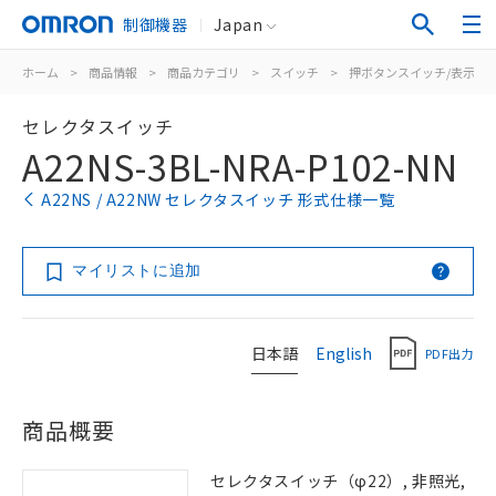
制御機器
Japan
ホーム
>
商品情報
>
商品カテゴリ
>
スイッチ
>
押ボタンスイッチ/表示灯
セレクタスイッチ
A22NS-3BL-NRA-P102-NN
A22NS / A22NW セレクタスイッチ 形式仕様一覧
マイリストに追加
日本語
English
PDF出力
商品概要
セレクタスイッチ（φ22）, 非照光,