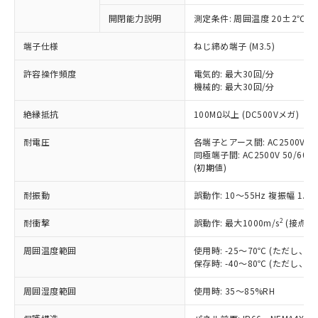
対応予定なし：EU RoHS指令（10物質）の
開閉能力説明
測定条件: 周囲温度 20±2℃、
以下の条件をお読みいただき、同意のうえ
非含有に非対応の商品で、対応品を出す予
ご利用ください。
定はありません。
端子仕様
ねじ締め端子 (M3.5)
調査・確認中：EU RoHS指令（10物質）の
本サービスは、当社制御機器事業取扱
※1 中国RoHS○×表
非含有の対応状況を調査中または確認中の
許容操作頻度
電気的: 最大30回/分
商品の当社在庫状況および標準価格
機械的: 最大30回/分
商品です。
(税抜)を提供させていただくもので
「○」：最大均質材料含有率が中国RoHSの
非該当品：ライセンス料など無形物で、有
す。
絶縁抵抗
100MΩ以上 (DC500Vメガ)
基準値以下であることを示します。
害物質有無と関係のない商品です。
当社制御機器事業取扱商品の中には、
「×」：最大均質材料含有率が中国RoHSの
仕入先様の事情により、非含有部品として
本サービスの対象外となる商品もある
耐電圧
各端子とアース間: AC2500V 50/
基準値を超えていることを示します。
いたものが、含有品と判明した場合などや
当社は、これら貴社製品のうち、外国
同極端子間: AC2500V 50/60Hz
ことをご了承ください。
「－」：未確認です。当社販売部門へお問
むを得ず変更することがあります。
為替および外国貿易法に定める商品
(初期値)
在庫状況および標準価格照会結果は、
い合わせください。
（以下｢規制貨物等」という）を輸出
記載している更新日時点での社内デー
*EU RoHS指令（10物質）：
耐振動
誤動作: 10～55Hz 複振幅 1.
または国外への提供する場合は、日本
記
タに基づき作成されるものであり、閲
説明
鉛(Pb) 1000ppm以下、 水銀(Hg) 1000ppm以下、 カド
*中国RoHS10物質の基準値 (GB/T26572)：
国政府の輸出許可(または役務取引許
号
覧された時点での実際の在庫および標
ミウム(Cd) 100ppm以下、
Pb(鉛) :1000ppm、 Hg(水銀) : 1000ppm、 Cd(カドミウ
2
耐衝撃
誤動作: 最大1000m/s
(接点開
可)を取得するなどの必要な手続きを
六価クロム(Cr(Ⅵ)) 1000ppm以下、ポリ臭化ビフェニル
ム) : 100ppm、
準価格とは異なる場合があることをご
類(PBB) 1000ppm以下、ポリ臭化ジフェニルエーテル類
Cr(Ⅵ)(六価クロム) : 1000ppm、 PBBs(ポリ臭化ビフェ
とります。
了承ください。
(PBDE) 1000ppm以下、フタル酸ビス(2-エチルヘキシ
○
一定数以上の在庫あり
ニル類) : 1000ppm、 PBDEs(ポリ臭化ジフェニルエーテ
周囲温度範囲
使用時: -25～70℃ (ただし
当社は規制貨物を破棄する場合は、完
ル) (DEHP)(別名：DOP) 1000ppm以下、フタル酸ブチ
正式な納期状況および標準価格はお客
ル類) : 1000ppm、
保存時: -40～80℃ (ただし
ルベンジル（BBP） 1000ppm以下、フタル酸ジブチル
全に破砕するなど、違法に輸出されな
DBP(フタル酸ジブチル) : 1000ppm、 DIBP(フタル酸ジ
様のお取引先、またはお客様担当のオ
（DBP） 1000ppm以下、フタル酸ジイソブチル
イソブチル) : 1000ppm、 BBP(フタル酸ブチルベンジ
△
一定数には満たないが在庫あり
いよう必要な手段を講じます。
ムロン制御機器販売店・当社販売員に
(DIBP) 1000ppm以下
周囲湿度範囲
使用時: 35～85%RH
ル) : 1000ppm、
当社は貴社製品を、核兵器、ミサイ
但し、RoHS指令で産業用監視および制御機器に対する
DEHP(フタル酸ビス(2-エチルヘキシル)) : 1000ppm
ご相談ください。
適用除外項目は除く。
ル、化学兵器、生物兵器またはその他
－
在庫なし(最新の在庫状況につ