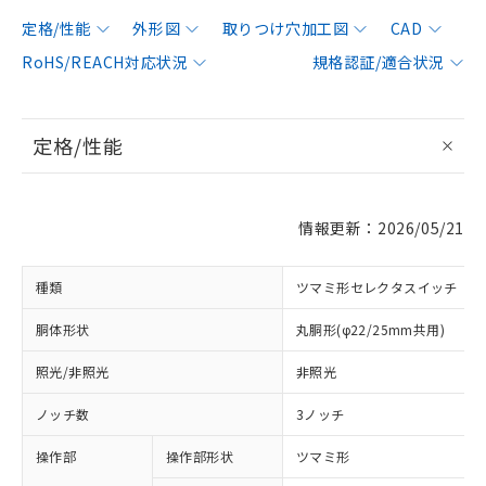
定格/性能
外形図
取りつけ穴加工図
CAD
RoHS/REACH対応状況
規格認証/適合状況
定格/性能
情報更新：2026/05/21
種類
ツマミ形セレクタスイッチ
胴体形状
丸胴形(φ22/25mm共用)
照光/非照光
非照光
ノッチ数
3ノッチ
操作部
操作部形状
ツマミ形