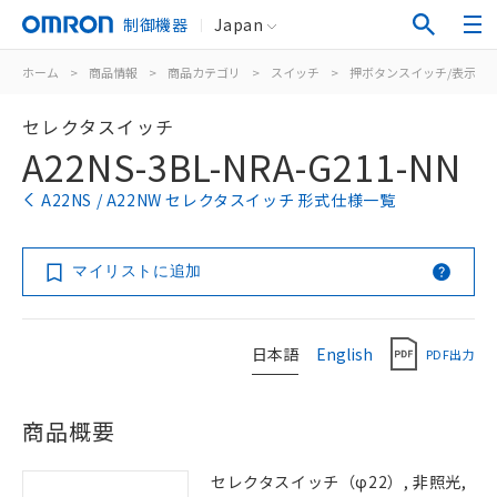
制御機器
Japan
ホーム
>
商品情報
>
商品カテゴリ
>
スイッチ
>
押ボタンスイッチ/表示灯
セレクタスイッチ
A22NS-3BL-NRA-G211-NN
A22NS / A22NW セレクタスイッチ 形式仕様一覧
マイリストに追加
日本語
English
PDF出力
商品概要
セレクタスイッチ（φ22）, 非照光,