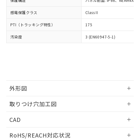
保護構造
パネル前面: IP66、NEMA4X, N
オムロン制御機器販売店や当社販売拠
フタル酸エステル類の４物質については閾値を超える意
武器並びにこれらの製造装置等に一切
いては、お客様のお取引先、ま
図的な使用がないことを確認しています。
点は「
販売ネットワーク
」をご確認
※2 環境保護使用期限
使用いたしません。
感電保護クラス
Class II
たはお客様担当のオムロン制御
ください。
当社は、貴社製品を第三者に販売する
機器販売店・当社販売員にご確
在庫状況および標準価格結果を当社の
※2 対応予定月
「ｅ」：有害物質（10物質）のすべてが基
PTI（トラッキング特性）
175
場合は、上記1、2および3の内容を当
認ください)
事前の承諾なく第三者に漏洩または開
準値以下であることを示します。
該第三者に通知します。また当社は、
示しないようお願いします。
汚染度
3 (EN60947-5-1)
部品在庫の切り替え状況などにより、予定
「10」：通常の使用状況下において有害物
販売先および販売に係わる関係者が違
マイパーツ機能（部品リスト作成サー
空
受注生産機種、また在庫状況の
月が前後することがあります。
質が外部に漏えいし、環境に深刻な影響を
法に輸出するおそれがある場合は、取
ビス）をご利用いただくには、I-Web
白
情報を公開していない機種
及ぼさない年数を意味します。
り引きをいたしません。
メンバーズにご登録されている必要が
「－」：未確認です。当社販売部門へお問
あります。
い合わせください。
お客様が当ウェブサイト上で当社にご
※3 非含有証明書ダウンロード
登録された部品リストについて、当社
および当社の共同利用者が、当社の製
下記の非含有証明書をダウンロードするこ
品・サービスに関するお客様との取
外形図
とができます。
合意する
キャンセル
引・商談に必要な範囲で利用すること
をご了承ください。
情報更新：2026/05/21
取りつけ穴加工図
EU RoHS指令（10物質）の非含有証明書
※当社の共同利用者とは、
"個人情報
51物質の非含有証明書（当社基準）
の共同利用に関して"
の「1.共同利
情報更新：2026/05/21
※本証明書は発行日時点で非含有を証明す
CAD
用者の範囲」に記載されている法人を
るもので、過去に遡って非含有を証明する
指します。
ものではありません。
ログイン/会員登録いただくと、CADデータをダウンロー
RoHS/REACH対応状況
また、RoHS指令のフタル酸エステル類４
ドすることができます。