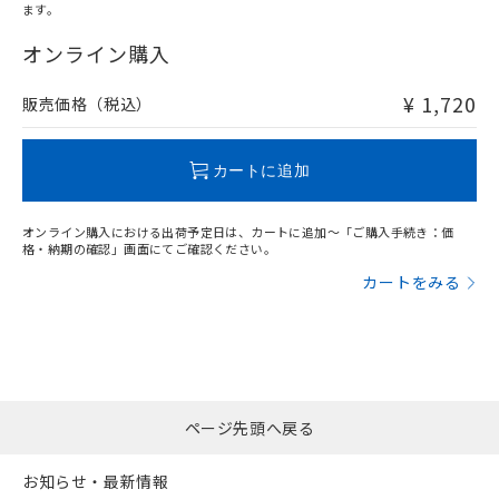
ます。
"対応済み"や非含有の記載がされた商品であっても、流通
在庫等で未対応品が混在する可能性があります。
オンライン購入
非含有品が必要な際は、弊社営業部門もしくは販売店へお
問い合わせください。
¥ 1,720
販売価格（税込）
この製品のRoHS/REACH対応状況ページへ
カートに追加
オンライン購入における出荷予定日は、カートに追加～「ご購入手続き：価
格・納期の確認」画面にてご確認ください。
カートをみる
ページ先頭へ戻る
お知らせ・最新情報