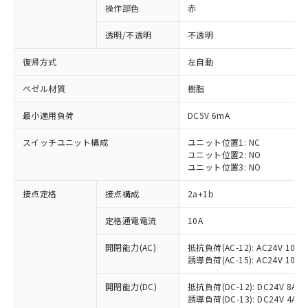
操作部色
赤
透明/不透明
不透明
復帰方式
左自動
ベゼル材質
樹脂
最小適用負荷
DC5V 6mA
スイッチユニット構成
ユニット位置1: NC
ユニット位置2: NO
ユニット位置3: NO
接点定格
接点構成
2a+1b
※1 対応状況
定格通電電流
10A
対応済み：EU RoHS指令（10物質）の
開閉能力(AC)
抵抗負荷(AC-12): AC24V 10A/A
非含有に対応した製品が提供可能な商品で
誘導負荷(AC-15): AC24V 10A/AC
す。
対応予定：EU RoHS指令（10物質）の非含
開閉能力(DC)
抵抗負荷(DC-12): DC24V 8A/DC
ご利用条件
有に対応した製品に切り替える予定のある
誘導負荷(DC-13): DC24V 4A/DC
商品です。