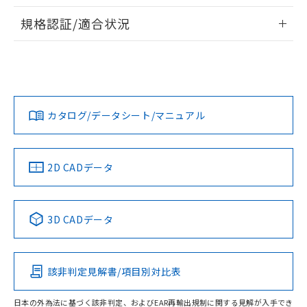
物質の対応では、対応完了までの期間は出
情報更新：2026/7/29
荷製品に未対応品が混在することから備考
規格認証/適合状況
欄に対応日を記載しておりました。
ログイン/会員登録
EU RoHS
注意事項・凡例
既に当社にて対応品への在庫切替を完了
UL認証
CSA認証
CEマーキング
していることから、特段のことがない限
り、2022年1月12日より割愛しておりま
Yes
Yes
Yes
対応状況
対応予定月
※1
※2
す。
ダウンロードデータをご利用いただく前に、以下を必ずお読
みください。
カタログ/データシート/マニュアル
対応済み
ソフトウェアの使用条件
LR型式承認
DNV型式承認
BV型式承認
KR型式承
（イギリス
（ノルウェー
（フランス
（韓国
船舶規格）
船舶規格）
船舶規格）
船舶規格
中国 RoHS
注意事項・凡例
2D CADデータ
No
No
No
No
中国 RoHS表
※1 ※2
3D CADデータ
この製品の規格認証/適合状況ページへ
Pb
Hg
Cd
Cr(VI)
その他の認証はこちらのページからご検索ください
該非判定見解書/項目別対比表
O
O
O
O
日本の外為法に基づく該非判定、およびEAR再輸出規制に関する見解が入手でき