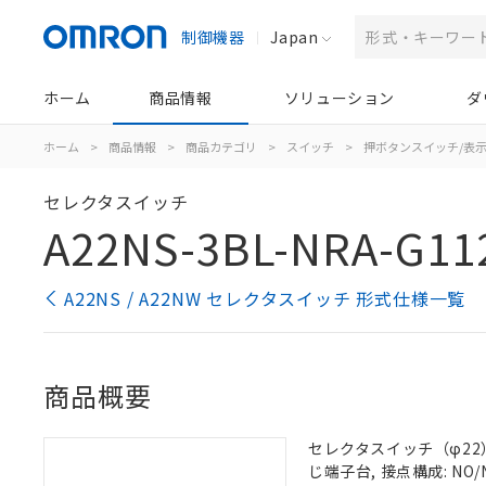
制御機器
Japan
ホーム
商品情報
ソリューション
ダ
ホーム
>
商品情報
>
商品カテゴリ
>
スイッチ
>
押ボタンスイッチ/表
セレクタスイッチ
A22NS-3BL-NRA-G11
A22NS / A22NW セレクタスイッチ 形式仕様一覧
商品概要
セレクタスイッチ（φ22）,
じ端子台, 接点構成: NO/