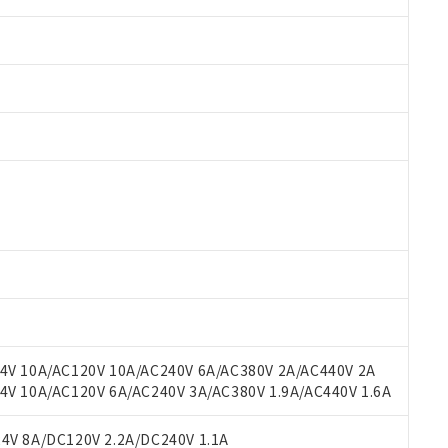
 RoHS指令（10物質）の非含有に対応した製品が提供可能な商品です
oHS指令（10物質）の非含有に対応した製品に切り替える予定のある
 RoHS指令（10物質）の非含有に非対応の商品で、対応品を出す予
 RoHS指令（10物質）の非含有の対応状況を調査中または確認中の
ンス料など無形物で、有害物質有無と関係のない商品です。
○×表
より、非含有部品としていたものが、含有品と判明した場合などやむ
みいただき、同意のうえご利用ください。
材料含有率が中国RoHSの基準値以下であることを示します。
材料含有率が中国RoHSの基準値を超えていることを示します。
、当社制御機器事業取扱商品の当社在庫状況および標準価格(税抜)
ら貴社製品のうち、外国為替および外国貿易法に定める商品（以下｢
質）：
V 10A/AC120V 10A/AC240V 6A/AC380V 2A/AC440V 2A
す。当社販売部門へお問い合わせください。
 水銀(Hg) 1000ppm以下、 カドミウム(Cd) 100ppm以下、
たは国外への提供する場合は、日本国政府の輸出許可(または役務取
 10A/AC120V 6A/AC240V 3A/AC380V 1.9A/AC440V 1.6A
000ppm以下、ポリ臭化ビフェニル類(PBB) 1000ppm以下、ポリ臭化ジフェニルエーテル類(P
事業取扱商品の中には、本サービスの対象外となる商品もあること
手続きをとります。
キシル) (DEHP)(別名：DOP) 1000ppm以下、フタル酸ブチルベンジル（BBP） 100
(GB/T26572)：
以下、フタル酸ジイソブチル (DIBP) 1000ppm以下
び標準価格照会結果は、記載している更新日時点での社内データに
物を破棄する場合は、完全に破砕するなど、違法に輸出されないよ
(水銀) : 1000ppm、 Cd(カドミウム) : 100ppm、
V 8A/DC120V 2.2A/DC240V 1.1A
業用監視および制御機器に対する適用除外項目は除く。