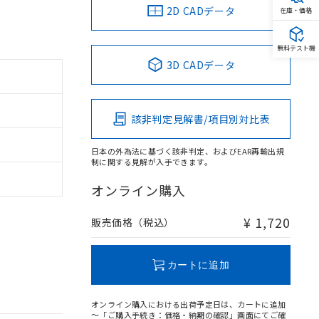
2D CADデータ
在庫・価格
無料テスト機
3D CADデータ
該非判定見解書/項目別対比表
日本の外為法に基づく該非判定、およびEAR再輸出規
制に関する見解が入手できます。
オンライン購入
¥ 1,720
販売価格（税込）
カートに追加
オンライン購入における出荷予定日は、カートに追加
～「ご購入手続き：価格・納期の確認」画面にてご確