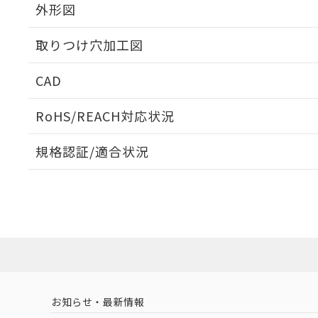
外形図
取りつけ穴加工図
CAD
ログイン/会員登録いただくと、CADデータをダウンロ
RoHS/REACH対応状況
規格認証/適合状況
EU RoHS
注意事項・凡例
UL認証
CSA認証
CEマーキング
ダウンロードデータをご利用いただく前に、以下を必ずお読
Yes
Yes
Yes
対応状況
対応予定月
※1
※2
ソフトウェアの使用条件
対応済み
LR型式承認
DNV型式承認
BV型式承認
KR
（イギリス
（ノルウェー
（フランス
（
お知らせ・最新情報
中国 RoHS
注意事項・凡例
船舶規格）
船舶規格）
船舶規格）
船