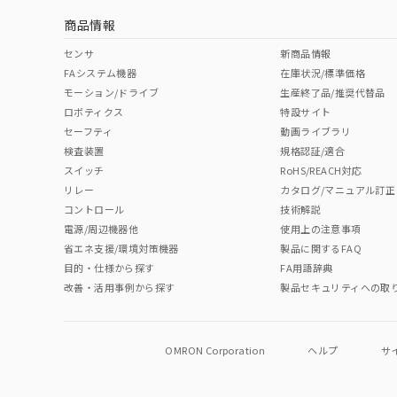
商品情報
No
No
No
No
中国 RoHS表
※1 ※2
センサ
新商品情報
FAシステム機器
在庫状況/標準価格
Pb
Hg
Cd
Cr(V
モーション/ドライブ
生産終了品/推奨代替品
ロボティクス
特設サイト
セーフティ
動画ライブラリ
検査装置
規格認証/適合
O
O
O
O
スイッチ
RoHS/REACH対応
リレー
カタログ/マニュアル訂正
コントロール
技術解説
"対応済み"や非含有の記載がされた商品であっても、流通
電源/周辺機器他
使用上の注意事項
非含有品が必要な際は、弊社営業部門もしくは販売店へお
省エネ支援/環境対策機器
製品に関するFAQ
目的・仕様から探す
FA用語辞典
改善・活用事例から探す
製品セキュリティへの取
OMRON Corporation
ヘルプ
サ