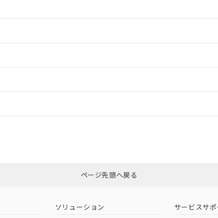
情報更新：2
情報更新：2
ードすることができます。
情報更新：
ログイン/会員登録
CCC認証
電波法
みください。
Yes
N/A
非含有証明書
※3
ページ先頭へ戻る
ダウンロードはこちら
型式承認
NK型式承認
ABS型式承認
韓国
（日本
（アメリカ
ソリューション
サービスサポ
舶規格）
船舶規格）
船舶規格）