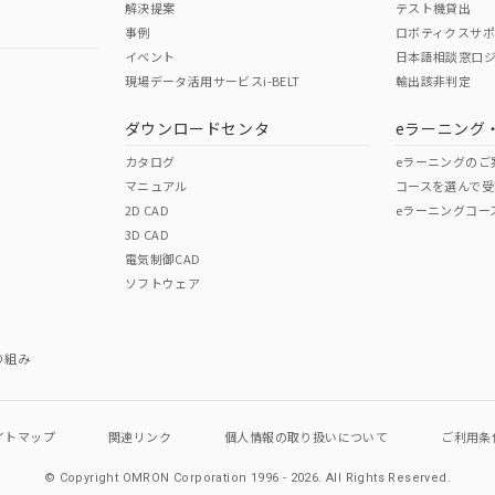
解決提案
テスト機貸出
事例
ロボティクスサ
No
No
イベント
日本語相談窓口
現場データ活用サービスi-BELT
輸出該非判定
I)
PBBs
PBDEs
DBP
ダウンロードセンタ
eラーニング
この製品の規格認証/適合
その他の認証はこちらのページからご
カタログ
eラーニングのご
マニュアル
コースを選んで受
O
O
O
2D CAD
eラーニングコー
3D CAD
電気制御CAD
在庫等で未対応品が混在する可能性があります。
ソフトウェア
問い合わせください。
この製品のRoHS/REACH対応
り組み
イトマップ
関連リンク
個人情報の
取り扱いについて
ご利用条
© Copyright OMRON Corporation 1996 - 2026.
All Rights Reserved.