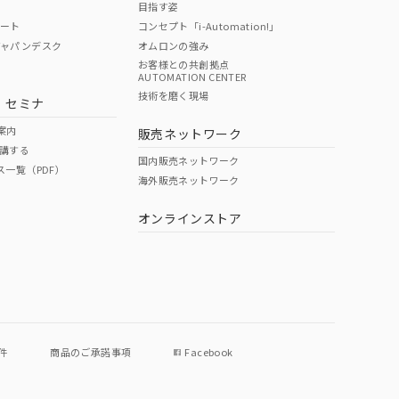
目指す姿
ポート
コンセプト「i-Automation!」
ジャパンデスク
オムロンの強み
お客様との共創拠点
AUTOMATION CENTER
DIBP
BBP
DEHP
環境保護
技術を磨く現場
・セミナ
状況ページへ
使用期限
検索ください
案内
販売ネットワーク
講する
O
O
O
e
国内販売ネットワーク
ス一覧（PDF）
海外販売ネットワーク
オンラインストア
状況ページへ
件
商品のご承諾事項
Facebook