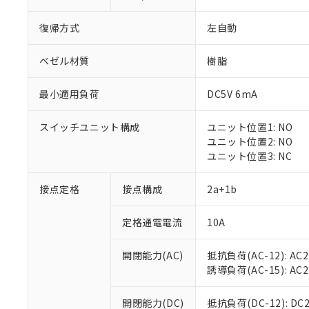
復帰方式
左自動
ベゼル材質
樹脂
最小適用負荷
DC5V 6mA
※1 対応状況
スイッチユニット構成
ユニット位置1: NO
対応済み：EU
ユニット位置2: NO
対応予定：EU R
ユニット位置3: NC
対応予定なし：EU
調査・確認中：EU
ご利用条件
接点定格
接点構成
2a+1b
非該当品：ライセ
※1 中国RoHS
仕入先様の事情に
定格通電電流
10A
があります。
以下の条件をお読
「○」：最大均質
「×」：最大均質
本サービスは
当社は、これ
*EU RoHS指令（10物
開閉能力(AC)
抵抗負荷(AC-12): AC24
「－」：未確認で
鉛(Pb) 1000ppm以下、
くものです。
う）を輸出ま
誘導負荷(AC-15): AC24V
記
説明
六価クロム(Cr(Ⅵ)) 1
当社制御機器
などの必要な
フタル酸ビス(2-エチルヘ
号
*中国RoHS10物質の基準値 
ル（DBP） 1000ppm
在庫状況およ
当社は規制貨
Pb(鉛) :1000ppm、 Hg
開閉能力(DC)
抵抗負荷(DC-12): DC24
但し、RoHS指令で産