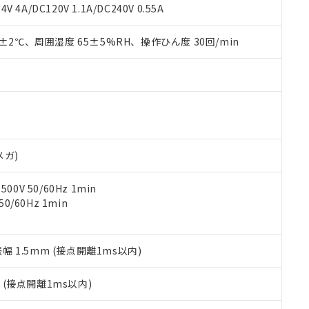
覧された時点での実際の在庫および標準価格とは異なる場合がある
1000ppm、 PBBs(ポリ臭化ビフェニル類) : 1000ppm、 PBDEs(ポリ臭化ジフェニルエーテル類
物質については閾値を超える意図的な使用がないことを確認しています。
V 4A/DC120V 1.1A/DC240V 0.55A
上の在庫あり
 1000ppm、 DIBP(フタル酸ジイソブチル) : 1000ppm、 BBP(フタル酸ブチルベンジル) :
品を、核兵器、ミサイル、化学兵器、生物兵器またはその他武器並
チルヘキシル)) : 1000ppm
況および標準価格はお客様のお取引先、またはお客様担当のオムロ
用いたしません。
0±2℃、周囲湿度 65±5%RH、操作ひん度 30回/min
ご相談ください。
は満たないが在庫あり
製品を第三者に販売する場合は、上記1、2および3の内容を当該第
機器販売店や当社販売拠点は「
販売ネットワーク
」をご確認くだ
販売先および販売に係わる関係者が違法に輸出するおそれがある場
用期限
び標準価格結果を当社の事前の承諾なく第三者に漏洩または開示し
え状況などにより、予定月が前後することがあります。
(最新の在庫状況については、お客様のお取引先、またはお客様担当
（10物質）のすべてが基準値以下であることを示します。
店・当社販売員にご確認ください)
能（部品リスト作成サービス）をご利用いただくには、I-Webメン
使用状況下において有害物質が外部に漏えいし、環境に深刻な影響を
あります。
機種、また在庫状況の情報を公開していない機種
ェブサイト上で当社にご登録された部品リストについて、当社およ
書ダウンロード
す。当社販売部門へお問い合わせください。
品・サービスに関するお客様との取引・商談に必要な範囲で利用す
合意する
キャンセル
メガ)
書をダウンロードすることができます。
利用者とは、
"個人情報の共同利用に関して"
の「1.共同利用者の
0V 50/60Hz 1min
します。
10物質）の非含有証明書
0/60Hz 1min
明書（当社基準）
日時点で非含有を証明するもので、過去に遡って非含有を証明するも
令のフタル酸エステル類４物質の対応では、対応完了までの期間は出
備考欄に対応日を記載しておりました。
振幅 1.5mm (接点開離1ms以内)
品への在庫切替を完了していることから、特段のことがない限り、20
す。
2
(接点開離1ms以内)