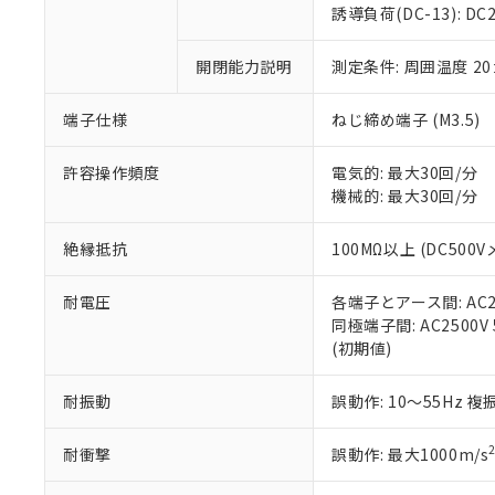
のであり、閲
ます。
Cr(Ⅵ)(六価クロム) : 
フタル酸エステル類の４
誘導負荷(DC-13): DC24
○
一定数以
DBP(フタル酸ジブチル) :
い。
当社は貴社製
DEHP(フタル酸ビス(2-エ
正式な納期状
置等に一切使
開閉能力説明
測定条件: 周囲温度 2
当社販売員に
※2 対応予定月
△
一定数に
当社は、貴社
オムロン制御
また当社は、
※2 環境保護使
在庫状況およ
部品在庫の切り替
たしません。
端子仕様
ねじ締め端子 (M3.5)
－
在庫なし
す。
「ｅ」：有害物質
機器販売
マイパーツ機
「10」：通常の
許容操作頻度
電気的: 最大30回/分
ている必要が
味します。
機械的: 最大30回/分
空
受注生産
お客様が当ウ
※3 非含有証明
「－」：未確認で
白
が、当社の製
絶縁抵抗
100MΩ以上 (DC500V
さい。
下記の非含有証明
※当社の共同
耐電圧
各端子とアース間: AC250
いる法人を指
EU RoHS指令（
同極端子間: AC2500V 5
51物質の非含有証
(初期値)
※本証明書は発行
また、RoHS指
混在することから
耐振動
誤動作: 10～55Hz 複
既に当社にて対応
り割愛しておりま
耐衝撃
誤動作: 最大1000m/s