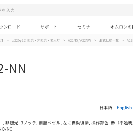
ウンロード
サポート
セミナ
オムロンの
示灯
>
φ22(φ25):照光・非照光・表示灯
>
A22NS / A22NW
>
形式仕様一覧
>
A22
2-NN
日本語
English
 非照光, 3ノッチ, 樹脂ベゼル, 左に自動復帰, 操作部色: 赤（不透明）, 
NO/NC