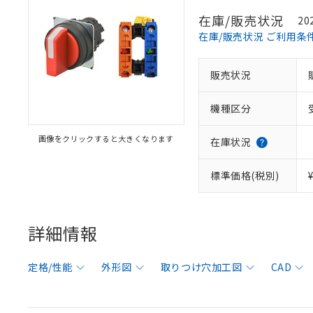
在庫/販売状況
20
在庫/販売状況 ご利用条
販売状況
機種区分
画像をクリックすると大きくなります
在庫状況
標準価格(税別)
詳細情報
定格/性能
外形図
取りつけ穴加工図
CAD