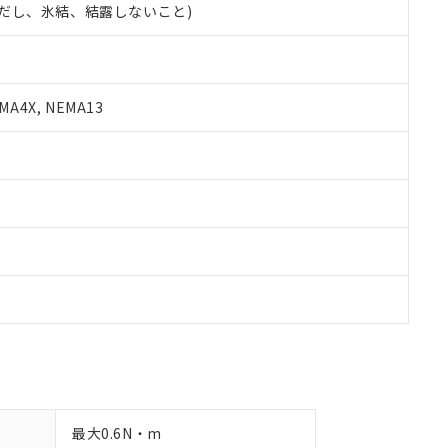
 (ただし、氷結、結露しないこと)
備考欄に対応日を記載しておりました。
品への在庫切替を完了していることから、特段のことがない限り、20
す。
A4X, NEMA13
最大0.6N・m