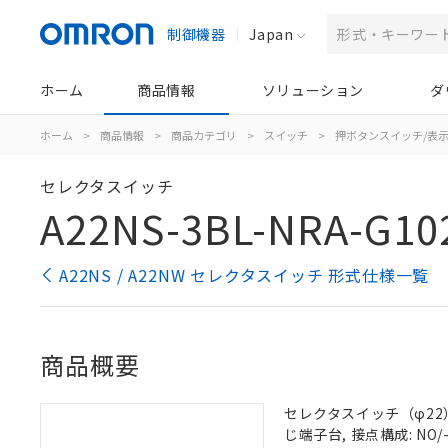
制御機器
Japan
ホーム
商品情報
ソリューション
ダ
ホーム
>
商品情報
>
商品カテゴリ
>
スイッチ
>
押ボタンスイッチ/表
セレクタスイッチ
A22NS-3BL-NRA-G10
A22NS / A22NW セレクタスイッチ 形式仕様一覧
商品概要
セレクタスイッチ（φ22）,
じ端子台, 接点構成: NO/-