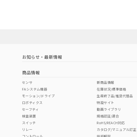
EU RoHS
注意事項・凡例
UL認証
CSA認証
CEマーキング
ダウンロードデータをご利用いただく前に、以下を必ずお読
Yes
Yes
Yes
対応状況
対応予定月
※1
※2
ソフトウェアの使用条件
対応済み
LR型式承認
DNV型式承認
BV型式承認
KR
（イギリス
（ノルウェー
（フランス
（
お知らせ・最新情報
中国 RoHS
注意事項・凡例
船舶規格）
船舶規格）
船舶規格）
船
商品情報
No
No
No
No
中国 RoHS表
※1 ※2
センサ
新商品情報
FAシステム機器
在庫状況/標準価格
Pb
Hg
Cd
Cr(V
モーション/ドライブ
生産終了品/推奨代替品
ロボティクス
特設サイト
セーフティ
動画ライブラリ
検査装置
規格認証/適合
O
O
O
O
スイッチ
RoHS/REACH対応
リレー
カタログ/マニュアル訂正
コントロール
技術解説