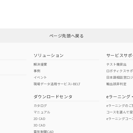
CCC認証
電波法
みください。
Yes
N/A
非含有証明書
※3
ページ先頭へ戻る
ダウンロードはこちら
型式承認
NK型式承認
ABS型式承認
韓国
（日本
（アメリカ
ソリューション
サービスサポ
舶規格）
船舶規格）
船舶規格）
解決提案
テスト機貸出
事例
ロボティクスサ
No
No
イベント
日本語相談窓口
現場データ活用サービスi-BELT
輸出該非判定
I)
PBBs
PBDEs
DBP
ダウンロードセンタ
eラーニング
この製品の規格認証/適合
その他の認証はこちらのページからご
カタログ
eラーニングのご
マニュアル
コースを選んで受
O
O
O
2D CAD
eラーニングコー
3D CAD
電気制御CAD