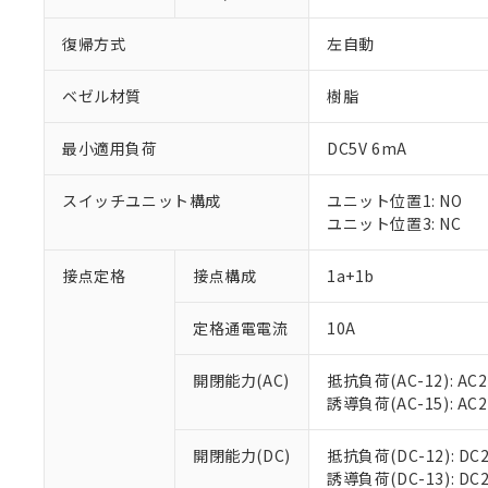
復帰方式
左自動
ベゼル材質
樹脂
最小適用負荷
DC5V 6mA
スイッチユニット構成
ユニット位置1: NO
ユニット位置3: NC
接点定格
接点構成
1a+1b
※1 対応状況
定格通電電流
10A
対応済み：EU
対応予定：EU R
対応予定なし：EU
開閉能力(AC)
抵抗負荷(AC-12): AC24
調査・確認中：EU
ご利用条件
誘導負荷(AC-15): AC24V
非該当品：ライセ
※1 中国RoHS
仕入先様の事情に
開閉能力(DC)
抵抗負荷(DC-12): DC24
があります。
以下の条件をお読
誘導負荷(DC-13): DC24
「○」：最大均質