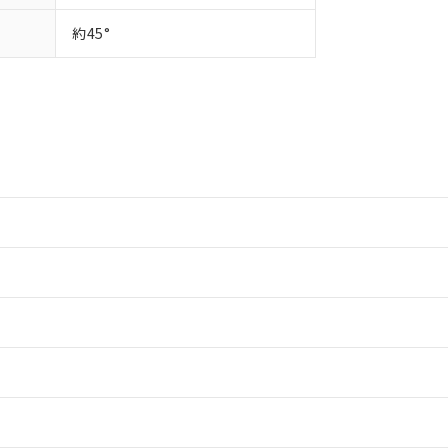
約45°
情報更新：2
情報更新：2
ードすることができます。
情報更新：
ログイン/会員登録