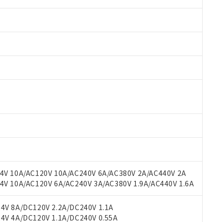
 RoHS指令（10物質）の非含有に対応した製品が提供可能な商品です
oHS指令（10物質）の非含有に対応した製品に切り替える予定のある
 RoHS指令（10物質）の非含有に非対応の商品で、対応品を出す予
V 10A/AC120V 10A/AC240V 6A/AC380V 2A/AC440V 2A
 RoHS指令（10物質）の非含有の対応状況を調査中または確認中の
 10A/AC120V 6A/AC240V 3A/AC380V 1.9A/AC440V 1.6A
ンス料など無形物で、有害物質有無と関係のない商品です。
○×表
より、非含有部品としていたものが、含有品と判明した場合などやむ
V 8A/DC120V 2.2A/DC240V 1.1A
みいただき、同意のうえご利用ください。
V 4A/DC120V 1.1A/DC240V 0.55A
材料含有率が中国RoHSの基準値以下であることを示します。