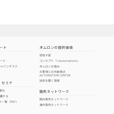
ート
オムロンの提供価値
目指す姿
ポート
コンセプト「i-Automation!」
ジャパンデスク
オムロンの強み
お客様との共創拠点
AUTOMATION CENTER
DIBP
BBP
DEHP
環境保護
技術を磨く現場
・セミナ
状況ページへ
使用期限
検索ください
案内
販売ネットワーク
講する
O
O
O
e
国内販売ネットワーク
ス一覧（PDF）
海外販売ネットワーク