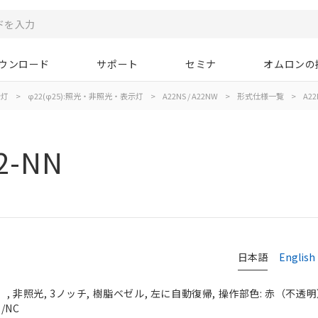
ウンロード
サポート
セミナ
オムロンの
示灯
>
φ22(φ25):照光・非照光・表示灯
>
A22NS / A22NW
>
形式仕様一覧
>
A22
2-NN
日本語
English
 非照光, 3ノッチ, 樹脂ベゼル, 左に自動復帰, 操作部色: 赤（不透明）, 
/NC