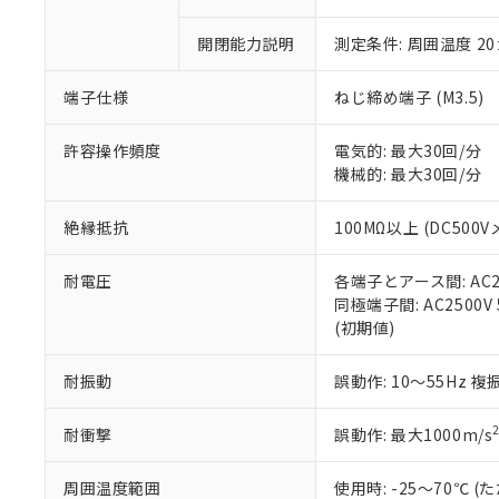
「×」：最大均質
本サービスは
当社は、これ
*EU RoHS指令（10物
「－」：未確認で
鉛(Pb) 1000ppm以下、
開閉能力説明
測定条件: 周囲温度 2
くものです。
う）を輸出ま
記
説明
六価クロム(Cr(Ⅵ)) 1
当社制御機器
などの必要な
フタル酸ビス(2-エチルヘ
号
*中国RoHS10物質の基準値 
ル（DBP） 1000ppm
在庫状況およ
当社は規制貨
端子仕様
ねじ締め端子 (M3.5)
Pb(鉛) :1000ppm、 Hg
但し、RoHS指令で産
のであり、閲
ます。
Cr(Ⅵ)(六価クロム) : 
フタル酸エステル類の４
○
一定数以
DBP(フタル酸ジブチル) :
い。
当社は貴社製
許容操作頻度
電気的: 最大30回/分
DEHP(フタル酸ビス(2-エ
正式な納期状
置等に一切使
機械的: 最大30回/分
当社販売員に
※2 対応予定月
△
一定数に
当社は、貴社
オムロン制御
また当社は、
※2 環境保護使
絶縁抵抗
100MΩ以上 (DC500V
在庫状況およ
部品在庫の切り替
たしません。
－
在庫なし
す。
「ｅ」：有害物質
機器販売
耐電圧
各端子とアース間: AC250
マイパーツ機
「10」：通常の
同極端子間: AC2500V 5
ている必要が
味します。
空
受注生産
(初期値)
お客様が当ウ
※3 非含有証明
「－」：未確認で
白
が、当社の製
さい。
下記の非含有証明
耐振動
誤動作: 10～55Hz 複
※当社の共同
いる法人を指
EU RoHS指令（
耐衝撃
誤動作: 最大1000m/s
51物質の非含有証
※本証明書は発行
周囲温度範囲
使用時: -25～70℃
また、RoHS指