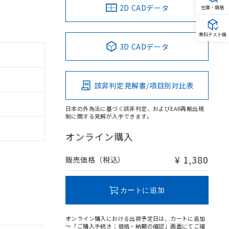
2D CADデータ
在庫・価格
無料テスト機
3D CADデータ
該非判定見解書/項目別対比表
日本の外為法に基づく該非判定、およびEAR再輸出規
制に関する見解が入手できます。
オンライン購入
¥ 1,380
販売価格（税込）
カートに追加
オンライン購入における出荷予定日は、カートに追加
～「ご購入手続き：価格・納期の確認」画面にてご確