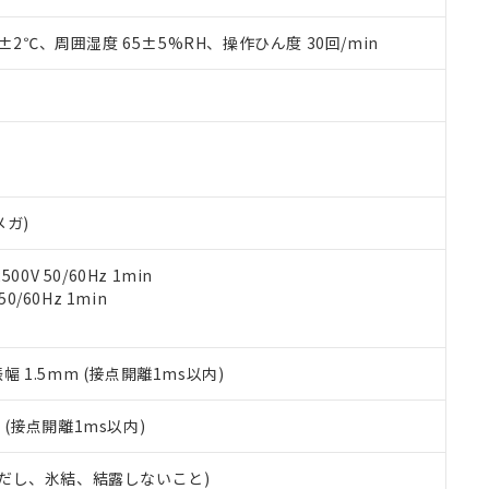
材料含有率が中国RoHSの基準値を超えていることを示します。
、当社制御機器事業取扱商品の当社在庫状況および標準価格(税抜)
ら貴社製品のうち、外国為替および外国貿易法に定める商品（以下｢
質）：
す。当社販売部門へお問い合わせください。
 水銀(Hg) 1000ppm以下、 カドミウム(Cd) 100ppm以下、
0±2℃、周囲湿度 65±5%RH、操作ひん度 30回/min
たは国外への提供する場合は、日本国政府の輸出許可(または役務取
000ppm以下、ポリ臭化ビフェニル類(PBB) 1000ppm以下、ポリ臭化ジフェニルエーテル類(P
事業取扱商品の中には、本サービスの対象外となる商品もあること
手続きをとります。
キシル) (DEHP)(別名：DOP) 1000ppm以下、フタル酸ブチルベンジル（BBP） 100
(GB/T26572)：
以下、フタル酸ジイソブチル (DIBP) 1000ppm以下
び標準価格照会結果は、記載している更新日時点での社内データに
物を破棄する場合は、完全に破砕するなど、違法に輸出されないよ
(水銀) : 1000ppm、 Cd(カドミウム) : 100ppm、
業用監視および制御機器に対する適用除外項目は除く。
覧された時点での実際の在庫および標準価格とは異なる場合がある
1000ppm、 PBBs(ポリ臭化ビフェニル類) : 1000ppm、 PBDEs(ポリ臭化ジフェニルエーテル類
物質については閾値を超える意図的な使用がないことを確認しています。
上の在庫あり
 1000ppm、 DIBP(フタル酸ジイソブチル) : 1000ppm、 BBP(フタル酸ブチルベンジル) :
品を、核兵器、ミサイル、化学兵器、生物兵器またはその他武器並
チルヘキシル)) : 1000ppm
況および標準価格はお客様のお取引先、またはお客様担当のオムロ
用いたしません。
ご相談ください。
は満たないが在庫あり
製品を第三者に販売する場合は、上記1、2および3の内容を当該第
機器販売店や当社販売拠点は「
販売ネットワーク
」をご確認くだ
販売先および販売に係わる関係者が違法に輸出するおそれがある場
用期限
メガ)
び標準価格結果を当社の事前の承諾なく第三者に漏洩または開示し
え状況などにより、予定月が前後することがあります。
(最新の在庫状況については、お客様のお取引先、またはお客様担当
（10物質）のすべてが基準値以下であることを示します。
店・当社販売員にご確認ください)
0V 50/60Hz 1min
能（部品リスト作成サービス）をご利用いただくには、I-Webメン
使用状況下において有害物質が外部に漏えいし、環境に深刻な影響を
0/60Hz 1min
あります。
機種、また在庫状況の情報を公開していない機種
ェブサイト上で当社にご登録された部品リストについて、当社およ
書ダウンロード
す。当社販売部門へお問い合わせください。
品・サービスに関するお客様との取引・商談に必要な範囲で利用す
合意する
キャンセル
書をダウンロードすることができます。
振幅 1.5mm (接点開離1ms以内)
利用者とは、
"個人情報の共同利用に関して"
の「1.共同利用者の
します。
10物質）の非含有証明書
2
(接点開離1ms以内)
明書（当社基準）
日時点で非含有を証明するもので、過去に遡って非含有を証明するも
 (ただし、氷結、結露しないこと)
令のフタル酸エステル類４物質の対応では、対応完了までの期間は出