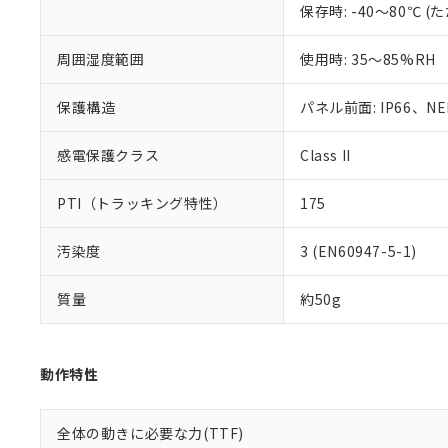
保存時: -40～80℃
混在することから
既に当社にて対応
り割愛しておりま
周囲湿度範囲
使用時: 35～85%RH
保護構造
パネル前面: IP66、NEM
感電保護クラス
Class II
PTI（トラッキング特性）
175
汚染度
3 (EN60947-5-1)
質量
約50g
動作特性
全体の動きに必要な力(TTF)