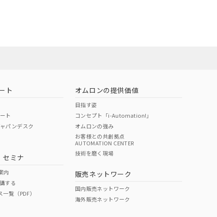
ート
オムロンの提供価値
目指す姿
ポート
コンセプト「i-Automation!」
ジャパンデスク
オムロンの強み
お客様との共創拠点
AUTOMATION CENTER
DIBP
BBP
DEHP
環境保護
技術を磨く現場
・セミナ
状況ページへ
使用期限
検索ください
案内
販売ネットワーク
講する
O
O
O
e
国内販売ネットワーク
ス一覧（PDF）
海外販売ネットワーク