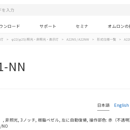
ウンロード
サポート
セミナ
オムロンの
示灯
>
φ22(φ25):照光・非照光・表示灯
>
A22NS / A22NW
>
形式仕様一覧
>
A22
1-NN
日本語
English
 非照光, 3ノッチ, 樹脂ベゼル, 左に自動復帰, 操作部色: 赤（不透明）, 
/NO