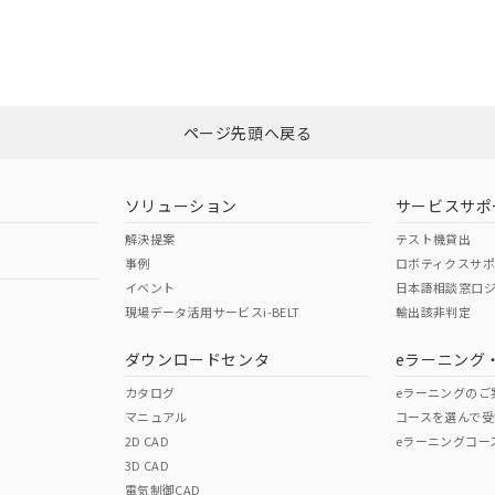
CCC認証
電波法
みください。
Yes
N/A
非含有証明書
※3
ページ先頭へ戻る
ダウンロードはこちら
型式承認
NK型式承認
ABS型式承認
韓国
（日本
（アメリカ
ソリューション
サービスサポ
舶規格）
船舶規格）
船舶規格）
解決提案
テスト機貸出
事例
ロボティクスサ
No
No
イベント
日本語相談窓口
現場データ活用サービスi-BELT
輸出該非判定
I)
PBBs
PBDEs
DBP
ダウンロードセンタ
eラーニング
この製品の規格認証/適合
その他の認証はこちらのページからご
カタログ
eラーニングのご
マニュアル
コースを選んで受
O
O
O
2D CAD
eラーニングコー
3D CAD
電気制御CAD