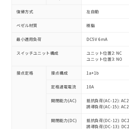
復帰方式
左自動
ベゼル材質
樹脂
最小適用負荷
DC5V 6mA
スイッチユニット構成
ユニット位置2: NC
ユニット位置3: NO
接点定格
接点構成
1a+1b
※1 対応状況
定格通電電流
10A
対応済み：EU
対応予定：EU R
対応予定なし：EU
開閉能力(AC)
抵抗負荷(AC-12): AC24
調査・確認中：EU
ご利用条件
誘導負荷(AC-15): AC24V
非該当品：ライセ
※1 中国RoHS
仕入先様の事情に
開閉能力(DC)
抵抗負荷(DC-12): DC24
があります。
以下の条件をお読
誘導負荷(DC-13): DC24
「○」：最大均質