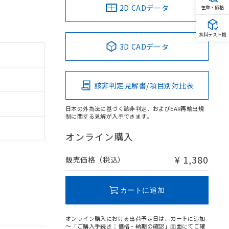
2D CADデータ
在庫・価格
無料テスト機
3D CADデータ
該非判定見解書/項目別対比表
日本の外為法に基づく該非判定、およびEAR再輸出規
制に関する見解が入手できます。
オンライン購入
¥ 1,380
販売価格（税込）
カートに追加
オンライン購入における出荷予定日は、カートに追加
～「ご購入手続き：価格・納期の確認」画面にてご確