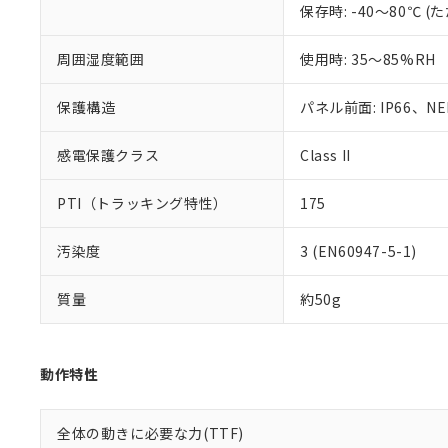
保存時: -40～80℃
混在することから
既に当社にて対応
り割愛しておりま
周囲湿度範囲
使用時: 35～85%RH
保護構造
パネル前面: IP66、NEM
感電保護クラス
Class II
PTI（トラッキング特性）
175
汚染度
3 (EN60947-5-1)
質量
約50g
動作特性
全体の動きに必要な力(TTF)