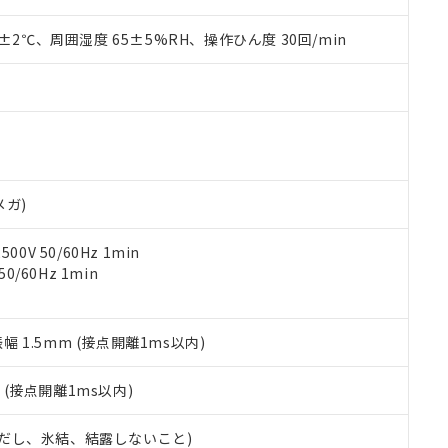
材料含有率が中国RoHSの基準値を超えていることを示します。
、当社制御機器事業取扱商品の当社在庫状況および標準価格(税抜)
ら貴社製品のうち、外国為替および外国貿易法に定める商品（以下｢
質）：
す。当社販売部門へお問い合わせください。
 水銀(Hg) 1000ppm以下、 カドミウム(Cd) 100ppm以下、
0±2℃、周囲湿度 65±5%RH、操作ひん度 30回/min
たは国外への提供する場合は、日本国政府の輸出許可(または役務取
000ppm以下、ポリ臭化ビフェニル類(PBB) 1000ppm以下、ポリ臭化ジフェニルエーテル類(P
事業取扱商品の中には、本サービスの対象外となる商品もあること
手続きをとります。
キシル) (DEHP)(別名：DOP) 1000ppm以下、フタル酸ブチルベンジル（BBP） 100
(GB/T26572)：
以下、フタル酸ジイソブチル (DIBP) 1000ppm以下
び標準価格照会結果は、記載している更新日時点での社内データに
物を破棄する場合は、完全に破砕するなど、違法に輸出されないよ
(水銀) : 1000ppm、 Cd(カドミウム) : 100ppm、
業用監視および制御機器に対する適用除外項目は除く。
覧された時点での実際の在庫および標準価格とは異なる場合がある
1000ppm、 PBBs(ポリ臭化ビフェニル類) : 1000ppm、 PBDEs(ポリ臭化ジフェニルエーテル類
物質については閾値を超える意図的な使用がないことを確認しています。
上の在庫あり
 1000ppm、 DIBP(フタル酸ジイソブチル) : 1000ppm、 BBP(フタル酸ブチルベンジル) :
品を、核兵器、ミサイル、化学兵器、生物兵器またはその他武器並
チルヘキシル)) : 1000ppm
況および標準価格はお客様のお取引先、またはお客様担当のオムロ
用いたしません。
ご相談ください。
は満たないが在庫あり
製品を第三者に販売する場合は、上記1、2および3の内容を当該第
機器販売店や当社販売拠点は「
販売ネットワーク
」をご確認くだ
販売先および販売に係わる関係者が違法に輸出するおそれがある場
用期限
メガ)
び標準価格結果を当社の事前の承諾なく第三者に漏洩または開示し
え状況などにより、予定月が前後することがあります。
(最新の在庫状況については、お客様のお取引先、またはお客様担当
（10物質）のすべてが基準値以下であることを示します。
店・当社販売員にご確認ください)
0V 50/60Hz 1min
能（部品リスト作成サービス）をご利用いただくには、I-Webメン
使用状況下において有害物質が外部に漏えいし、環境に深刻な影響を
0/60Hz 1min
あります。
機種、また在庫状況の情報を公開していない機種
ェブサイト上で当社にご登録された部品リストについて、当社およ
書ダウンロード
す。当社販売部門へお問い合わせください。
品・サービスに関するお客様との取引・商談に必要な範囲で利用す
合意する
キャンセル
書をダウンロードすることができます。
振幅 1.5mm (接点開離1ms以内)
利用者とは、
"個人情報の共同利用に関して"
の「1.共同利用者の
します。
10物質）の非含有証明書
2
(接点開離1ms以内)
明書（当社基準）
日時点で非含有を証明するもので、過去に遡って非含有を証明するも
 (ただし、氷結、結露しないこと)
令のフタル酸エステル類４物質の対応では、対応完了までの期間は出