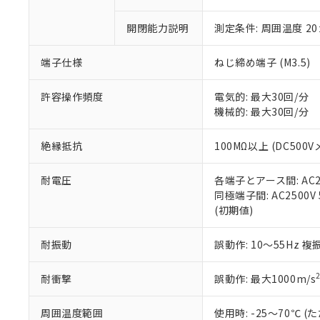
「×」：最大均質
本サービスは
当社は、これ
*EU RoHS指令（10物
「－」：未確認で
鉛(Pb) 1000ppm以下、
開閉能力説明
測定条件: 周囲温度 2
くものです。
う）を輸出ま
記
説明
六価クロム(Cr(Ⅵ)) 1
当社制御機器
などの必要な
フタル酸ビス(2-エチルヘ
号
*中国RoHS10物質の基準値 
ル（DBP） 1000ppm
在庫状況およ
当社は規制貨
端子仕様
ねじ締め端子 (M3.5)
Pb(鉛) :1000ppm、 Hg
但し、RoHS指令で産
のであり、閲
ます。
Cr(Ⅵ)(六価クロム) : 
フタル酸エステル類の４
○
一定数以
DBP(フタル酸ジブチル) :
い。
当社は貴社製
許容操作頻度
電気的: 最大30回/分
DEHP(フタル酸ビス(2-エ
正式な納期状
置等に一切使
機械的: 最大30回/分
当社販売員に
※2 対応予定月
△
一定数に
当社は、貴社
オムロン制御
また当社は、
※2 環境保護使
絶縁抵抗
100MΩ以上 (DC500V
在庫状況およ
部品在庫の切り替
たしません。
－
在庫なし
す。
「ｅ」：有害物質
機器販売
耐電圧
各端子とアース間: AC250
マイパーツ機
「10」：通常の
同極端子間: AC2500V 5
ている必要が
味します。
空
受注生産
(初期値)
お客様が当ウ
※3 非含有証明
「－」：未確認で
白
が、当社の製
さい。
下記の非含有証明
耐振動
誤動作: 10～55Hz 複
※当社の共同
いる法人を指
EU RoHS指令（
耐衝撃
誤動作: 最大1000m/s
51物質の非含有証
※本証明書は発行
周囲温度範囲
使用時: -25～70℃
また、RoHS指