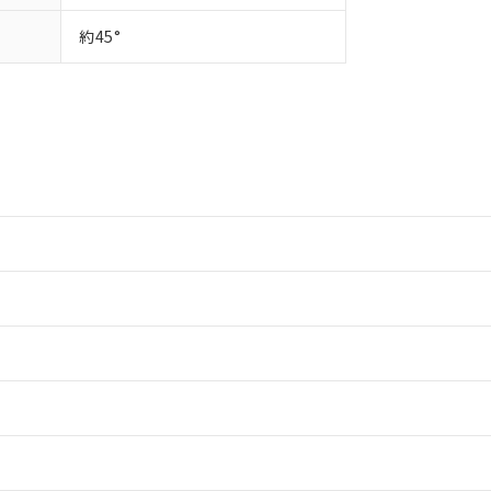
約45°
情報更新：2
情報更新：2
ードすることができます。
情報更新：
ログイン/会員登録