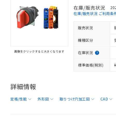
在庫/販売状況
20
在庫/販売状況 ご利用条
販売状況
機種区分
画像をクリックすると大きくなります
在庫状況
標準価格(税別)
詳細情報
定格/性能
外形図
取りつけ穴加工図
CAD