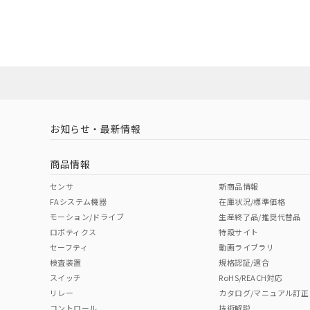
EU RoHS
注意事項・凡例
UL認証
CSA認証
CEマーキング
ダウンロードデータをご利用いただく前に、以下を必ずお読
Yes
Yes
Yes
対応状況
対応予定月
※1
※2
ソフトウェアの使用条件
対応済み
LR型式承認
DNV型式承認
BV型式承認
KR
（イギリス
（ノルウェー
（フランス
（
お知らせ・最新情報
中国 RoHS
注意事項・凡例
船舶規格）
船舶規格）
船舶規格）
船
商品情報
No
No
No
No
中国 RoHS表
※1 ※2
センサ
新商品情報
FAシステム機器
在庫状況/標準価格
Pb
Hg
Cd
Cr(V
モーション/ドライブ
生産終了品/推奨代替品
ロボティクス
特設サイト
セーフティ
動画ライブラリ
検査装置
規格認証/適合
O
O
O
O
スイッチ
RoHS/REACH対応
リレー
カタログ/マニュアル訂正
コントロール
技術解説