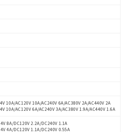
 RoHS指令（10物質）の非含有に対応した製品が提供可能な商品です
oHS指令（10物質）の非含有に対応した製品に切り替える予定のある
 RoHS指令（10物質）の非含有に非対応の商品で、対応品を出す予
V 10A/AC120V 10A/AC240V 6A/AC380V 2A/AC440V 2A
 RoHS指令（10物質）の非含有の対応状況を調査中または確認中の
 10A/AC120V 6A/AC240V 3A/AC380V 1.9A/AC440V 1.6A
ンス料など無形物で、有害物質有無と関係のない商品です。
○×表
より、非含有部品としていたものが、含有品と判明した場合などやむ
V 8A/DC120V 2.2A/DC240V 1.1A
みいただき、同意のうえご利用ください。
V 4A/DC120V 1.1A/DC240V 0.55A
材料含有率が中国RoHSの基準値以下であることを示します。