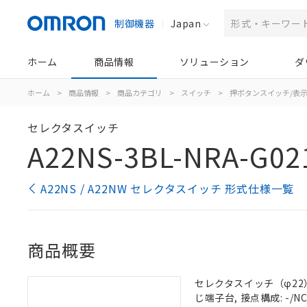
制御機器
Japan
ホーム
商品情報
ソリューション
ダ
ホーム
>
商品情報
>
商品カテゴリ
>
スイッチ
>
押ボタンスイッチ/表
セレクタスイッチ
A22NS-3BL-NRA-G02
A22NS / A22NW セレクタスイッチ 形式仕様一覧
商品概要
セレクタスイッチ（φ22）,
じ端子台, 接点構成: -/NC