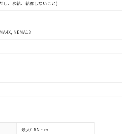
 (ただし、氷結、結露しないこと)
備考欄に対応日を記載しておりました。
品への在庫切替を完了していることから、特段のことがない限り、20
す。
A4X, NEMA13
最大0.6N・m