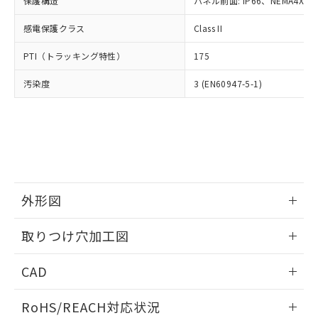
保護構造
パネル前面: IP66、NEMA4X, N
オムロン制御機器販売店や当社販売拠
フタル酸エステル類の４物質については閾値を超える意
武器並びにこれらの製造装置等に一切
いては、お客様のお取引先、ま
図的な使用がないことを確認しています。
点は「
販売ネットワーク
」をご確認
※2 環境保護使用期限
使用いたしません。
感電保護クラス
Class II
たはお客様担当のオムロン制御
ください。
当社は、貴社製品を第三者に販売する
機器販売店・当社販売員にご確
在庫状況および標準価格結果を当社の
※2 対応予定月
「ｅ」：有害物質（10物質）のすべてが基
PTI（トラッキング特性）
175
場合は、上記1、2および3の内容を当
認ください)
事前の承諾なく第三者に漏洩または開
準値以下であることを示します。
該第三者に通知します。また当社は、
示しないようお願いします。
汚染度
3 (EN60947-5-1)
部品在庫の切り替え状況などにより、予定
「10」：通常の使用状況下において有害物
販売先および販売に係わる関係者が違
マイパーツ機能（部品リスト作成サー
空
受注生産機種、また在庫状況の
月が前後することがあります。
質が外部に漏えいし、環境に深刻な影響を
法に輸出するおそれがある場合は、取
ビス）をご利用いただくには、I-Web
白
情報を公開していない機種
及ぼさない年数を意味します。
り引きをいたしません。
メンバーズにご登録されている必要が
「－」：未確認です。当社販売部門へお問
あります。
い合わせください。
お客様が当ウェブサイト上で当社にご
※3 非含有証明書ダウンロード
登録された部品リストについて、当社
および当社の共同利用者が、当社の製
下記の非含有証明書をダウンロードするこ
品・サービスに関するお客様との取
外形図
とができます。
合意する
キャンセル
引・商談に必要な範囲で利用すること
をご了承ください。
情報更新：2026/05/21
取りつけ穴加工図
EU RoHS指令（10物質）の非含有証明書
※当社の共同利用者とは、
"個人情報
51物質の非含有証明書（当社基準）
の共同利用に関して"
の「1.共同利
情報更新：2026/05/21
※本証明書は発行日時点で非含有を証明す
CAD
用者の範囲」に記載されている法人を
るもので、過去に遡って非含有を証明する
指します。
ものではありません。
ログイン/会員登録いただくと、CADデータをダウンロー
RoHS/REACH対応状況
また、RoHS指令のフタル酸エステル類４
ドすることができます。