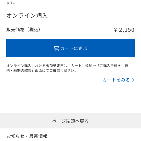
ます。
"対応済み"や非含有の記載がされた商品であっても、流通
在庫等で未対応品が混在する可能性があります。
オンライン購入
非含有品が必要な際は、弊社営業部門もしくは販売店へお
問い合わせください。
¥ 2,150
販売価格（税込）
この製品のRoHS/REACH対応状況ページへ
カートに追加
オンライン購入における出荷予定日は、カートに追加～「ご購入手続き：価
格・納期の確認」画面にてご確認ください。
カートをみる
ページ先頭へ戻る
お知らせ・最新情報