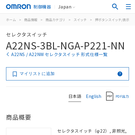
制御機器
Japan
ホーム
>
商品情報
>
商品カテゴリ
>
スイッチ
>
押ボタンスイッチ/表示灯
セレクタスイッチ
A22NS-3BL-NGA-P221-NN
A22NS / A22NW セレクタスイッチ 形式仕様一覧
マイリストに追加
日本語
English
PDF出力
商品概要
セレクタスイッチ（φ22）, 非照光,