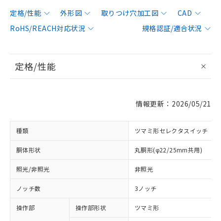
定格/性能
外形図
取りつけ穴加工図
CAD
RoHS/REACH対応状況
規格認証/適合状況
定格/性能
情報更新：2026/05/21
種類
ツマミ形セレクタスイッチ
胴体形状
丸胴形(φ22/25mm共用)
照光/非照光
非照光
ノッチ数
3ノッチ
操作部
操作部形状
ツマミ形