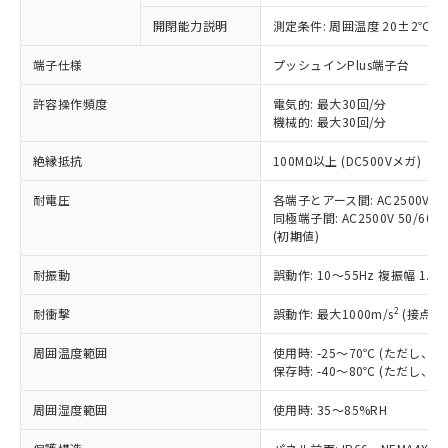
対応予定なし：EU RoHS指令（10物質）の
開閉能力説明
測定条件: 周囲温度 20±2℃、
以下の条件をお読みいただき、同意のうえ
非含有に非対応の商品で、対応品を出す予
ご利用ください。
定はありません。
端子仕様
プッシュインPlus端子台
調査・確認中：EU RoHS指令（10物質）の
本サービスは、当社制御機器事業取扱
※1 中国RoHS○×表
非含有の対応状況を調査中または確認中の
許容操作頻度
電気的: 最大30回/分
商品の当社在庫状況および標準価格
機械的: 最大30回/分
商品です。
(税抜)を提供させていただくもので
「○」：最大均質材料含有率が中国RoHSの
非該当品：ライセンス料など無形物で、有
す。
絶縁抵抗
100MΩ以上 (DC500Vメガ)
基準値以下であることを示します。
害物質有無と関係のない商品です。
当社制御機器事業取扱商品の中には、
「×」：最大均質材料含有率が中国RoHSの
仕入先様の事情により、非含有部品として
本サービスの対象外となる商品もある
耐電圧
各端子とアース間: AC2500V 50/
基準値を超えていることを示します。
いたものが、含有品と判明した場合などや
当社は、これら貴社製品のうち、外国
同極端子間: AC2500V 50/60Hz
ことをご了承ください。
「－」：未確認です。当社販売部門へお問
むを得ず変更することがあります。
為替および外国貿易法に定める商品
(初期値)
在庫状況および標準価格照会結果は、
い合わせください。
（以下｢規制貨物等」という）を輸出
記載している更新日時点での社内デー
*EU RoHS指令（10物質）：
耐振動
誤動作: 10～55Hz 複振幅 1.
または国外への提供する場合は、日本
記
タに基づき作成されるものであり、閲
説明
鉛(Pb) 1000ppm以下、 水銀(Hg) 1000ppm以下、 カド
*中国RoHS10物質の基準値 (GB/T26572)：
国政府の輸出許可(または役務取引許
号
覧された時点での実際の在庫および標
ミウム(Cd) 100ppm以下、
Pb(鉛) :1000ppm、 Hg(水銀) : 1000ppm、 Cd(カドミウ
2
耐衝撃
誤動作: 最大1000m/s
(接点開
可)を取得するなどの必要な手続きを
六価クロム(Cr(Ⅵ)) 1000ppm以下、ポリ臭化ビフェニル
ム) : 100ppm、
準価格とは異なる場合があることをご
類(PBB) 1000ppm以下、ポリ臭化ジフェニルエーテル類
Cr(Ⅵ)(六価クロム) : 1000ppm、 PBBs(ポリ臭化ビフェ
とります。
了承ください。
(PBDE) 1000ppm以下、フタル酸ビス(2-エチルヘキシ
○
一定数以上の在庫あり
ニル類) : 1000ppm、 PBDEs(ポリ臭化ジフェニルエーテ
周囲温度範囲
使用時: -25～70℃ (ただし
当社は規制貨物を破棄する場合は、完
ル) (DEHP)(別名：DOP) 1000ppm以下、フタル酸ブチ
正式な納期状況および標準価格はお客
ル類) : 1000ppm、
保存時: -40～80℃ (ただし
ルベンジル（BBP） 1000ppm以下、フタル酸ジブチル
全に破砕するなど、違法に輸出されな
DBP(フタル酸ジブチル) : 1000ppm、 DIBP(フタル酸ジ
様のお取引先、またはお客様担当のオ
（DBP） 1000ppm以下、フタル酸ジイソブチル
イソブチル) : 1000ppm、 BBP(フタル酸ブチルベンジ
△
一定数には満たないが在庫あり
いよう必要な手段を講じます。
ムロン制御機器販売店・当社販売員に
(DIBP) 1000ppm以下
周囲湿度範囲
使用時: 35～85%RH
ル) : 1000ppm、
当社は貴社製品を、核兵器、ミサイ
但し、RoHS指令で産業用監視および制御機器に対する
DEHP(フタル酸ビス(2-エチルヘキシル)) : 1000ppm
ご相談ください。
適用除外項目は除く。
ル、化学兵器、生物兵器またはその他
－
在庫なし(最新の在庫状況につ