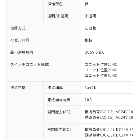
操作部色
緑
透明/不透明
不透明
復帰方式
左自動
ベゼル材質
樹脂
最小適用負荷
DC5V 6mA
スイッチユニット構成
ユニット位置1: NC
ユニット位置2: NC
ユニット位置3: NO
接点定格
接点構成
1a+2b
※1 対応状況
定格通電電流
10A
対応済み：EU RoHS指令（10物質）の
開閉能力(AC)
抵抗負荷(AC-12): AC24V 10A/A
非含有に対応した製品が提供可能な商品で
誘導負荷(AC-15): AC24V 10A/AC
す。
対応予定：EU RoHS指令（10物質）の非含
開閉能力(DC)
抵抗負荷(DC-12): DC24V 8A/DC
ご利用条件
有に対応した製品に切り替える予定のある
誘導負荷(DC-13): DC24V 4A/DC
商品です。