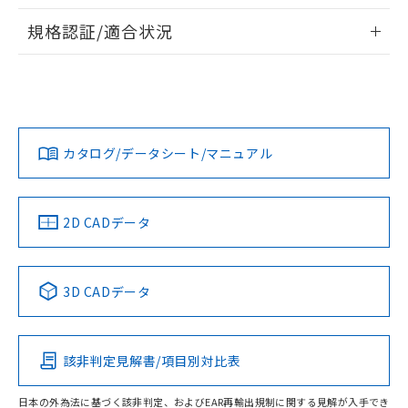
物質の対応では、対応完了までの期間は出
情報更新：2026/7/29
荷製品に未対応品が混在することから備考
規格認証/適合状況
欄に対応日を記載しておりました。
ログイン/会員登録
EU RoHS
注意事項・凡例
A22NS-3BL-NGA-P221-NNについての規格認証/適合状況に
既に当社にて対応品への在庫切替を完了
ついては、「カスタマーサポートセンタ お客様相談室」また
していることから、特段のことがない限
は貴社担当オムロン営業員または販売店にお問い合わせくだ
り、2022年1月12日より割愛しておりま
対応状況
対応予定月
※1
※2
さい。
す。
ダウンロードデータをご利用いただく前に、以下を必ずお読
みください。
カタログ/データシート/マニュアル
対応済み
ソフトウェアの使用条件
お問い合わせ
中国 RoHS
注意事項・凡例
2D CADデータ
中国 RoHS表
※1 ※2
3D CADデータ
Pb
Hg
Cd
Cr(VI)
該非判定見解書/項目別対比表
O
O
O
O
日本の外為法に基づく該非判定、およびEAR再輸出規制に関する見解が入手でき