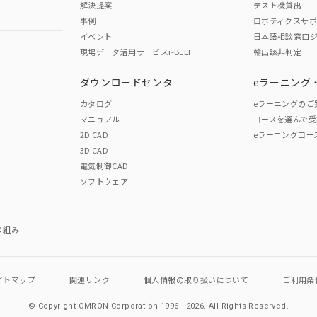
解決提案
テスト機貸出
事例
ロボティクスサ
イベント
日本語相談窓口
現場データ活用サービスi-BELT
輸出該非判定
I)
PBBs
PBDEs
DBP
ダウンロードセンタ
eラーニング
カタログ
eラーニングのご
マニュアル
コースを選んで受
O
O
O
2D CAD
eラーニングコー
3D CAD
電気制御CAD
在庫等で未対応品が混在する可能性があります。
ソフトウェア
問い合わせください。
この製品のRoHS/REACH対応
り組み
イトマップ
関連リンク
個人情報の
取り扱いについて
ご利用条
© Copyright OMRON Corporation 1996 - 2026.
All Rights Reserved.