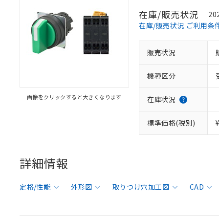
在庫/販売状況
20
在庫/販売状況 ご利用条
販売状況
機種区分
画像をクリックすると大きくなります
在庫状況
標準価格(税別)
詳細情報
定格/性能
外形図
取りつけ穴加工図
CAD