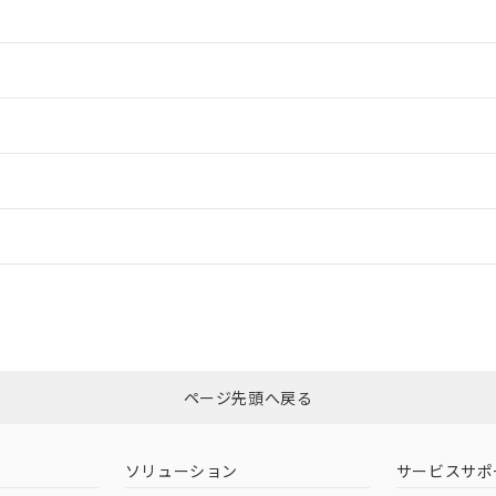
情報更新：2
情報更新：2
ードすることができます。
情報更新：
ログイン/会員登録
合状況については、「カスタマーサポートセンタ お客様相談室」または貴社
みください。
非含有証明書
※3
ページ先頭へ戻る
ダウンロードはこちら
ソリューション
サービスサポ