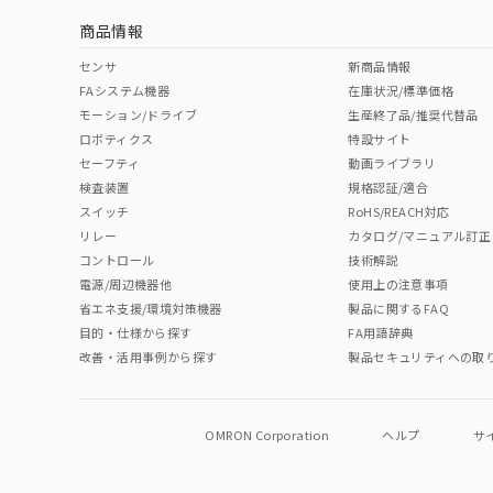
商品情報
中国 RoHS表
※1 ※2
センサ
新商品情報
FAシステム機器
在庫状況/標準価格
Pb
Hg
Cd
Cr(V
モーション/ドライブ
生産終了品/推奨代替品
ロボティクス
特設サイト
セーフティ
動画ライブラリ
検査装置
規格認証/適合
O
O
O
O
スイッチ
RoHS/REACH対応
リレー
カタログ/マニュアル訂正
コントロール
技術解説
"対応済み"や非含有の記載がされた商品であっても、流通
電源/周辺機器他
使用上の注意事項
非含有品が必要な際は、弊社営業部門もしくは販売店へお
省エネ支援/環境対策機器
製品に関するFAQ
目的・仕様から探す
FA用語辞典
改善・活用事例から探す
製品セキュリティへの取
OMRON Corporation
ヘルプ
サ