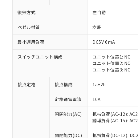
復帰方式
左自動
ベゼル材質
樹脂
最小適用負荷
DC5V 6mA
※1 対応状況
スイッチユニット構成
ユニット位置1: NC
対応済み：EU
ユニット位置2: NO
対応予定：EU R
ユニット位置3: NC
対応予定なし：EU
調査・確認中：EU
ご利用条件
接点定格
接点構成
1a+2b
非該当品：ライセ
※1 中国RoHS
仕入先様の事情に
定格通電電流
10A
があります。
以下の条件をお読
「○」：最大均質
「×」：最大均質
本サービスは
当社は、これ
*EU RoHS指令（10物
開閉能力(AC)
抵抗負荷(AC-12): AC24
「－」：未確認で
鉛(Pb) 1000ppm以下、
くものです。
う）を輸出ま
誘導負荷(AC-15): AC24V
記
説明
六価クロム(Cr(Ⅵ)) 1
当社制御機器
などの必要な
フタル酸ビス(2-エチルヘ
号
*中国RoHS10物質の基準値 
ル（DBP） 1000ppm
在庫状況およ
当社は規制貨
Pb(鉛) :1000ppm、 Hg
開閉能力(DC)
抵抗負荷(DC-12): DC24
但し、RoHS指令で産