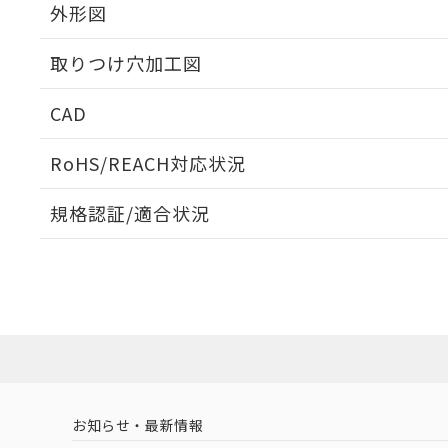
外形図
取りつけ穴加工図
CAD
ログイン/会員登録いただくと、CADデータをダウンロ
RoHS/REACH対応状況
規格認証/適合状況
EU RoHS
注意事項・凡例
A22NS-3BL-NGA-P212-NNについての規格認証/適
業員または販売店にお問い合わせください。
ダウンロードデータをご利用いただく前に、以下を必ずお読
対応状況
対応予定月
※1
※2
ソフトウェアの使用条件
対応済み
お知らせ・最新情報
中国 RoHS
注意事項・凡例