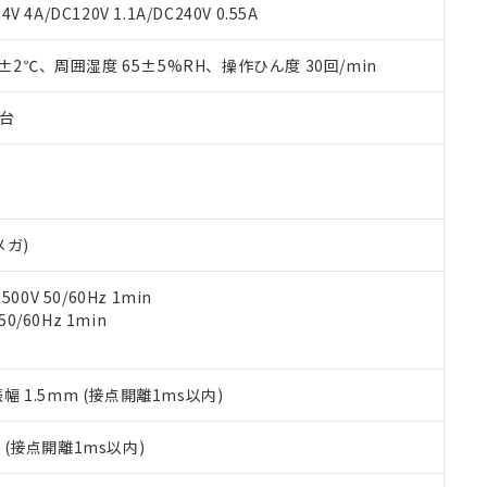
覧された時点での実際の在庫および標準価格とは異なる場合がある
1000ppm、 PBBs(ポリ臭化ビフェニル類) : 1000ppm、 PBDEs(ポリ臭化ジフェニルエーテル類
物質については閾値を超える意図的な使用がないことを確認しています。
V 4A/DC120V 1.1A/DC240V 0.55A
上の在庫あり
 1000ppm、 DIBP(フタル酸ジイソブチル) : 1000ppm、 BBP(フタル酸ブチルベンジル) :
品を、核兵器、ミサイル、化学兵器、生物兵器またはその他武器並
チルヘキシル)) : 1000ppm
況および標準価格はお客様のお取引先、またはお客様担当のオムロ
用いたしません。
0±2℃、周囲湿度 65±5%RH、操作ひん度 30回/min
ご相談ください。
は満たないが在庫あり
製品を第三者に販売する場合は、上記1、2および3の内容を当該第
機器販売店や当社販売拠点は「
販売ネットワーク
」をご確認くだ
販売先および販売に係わる関係者が違法に輸出するおそれがある場
用期限
び標準価格結果を当社の事前の承諾なく第三者に漏洩または開示し
え状況などにより、予定月が前後することがあります。
子台
(最新の在庫状況については、お客様のお取引先、またはお客様担当
（10物質）のすべてが基準値以下であることを示します。
店・当社販売員にご確認ください)
能（部品リスト作成サービス）をご利用いただくには、I-Webメン
使用状況下において有害物質が外部に漏えいし、環境に深刻な影響を
あります。
機種、また在庫状況の情報を公開していない機種
ェブサイト上で当社にご登録された部品リストについて、当社およ
書ダウンロード
す。当社販売部門へお問い合わせください。
品・サービスに関するお客様との取引・商談に必要な範囲で利用す
合意する
キャンセル
メガ)
書をダウンロードすることができます。
利用者とは、
"個人情報の共同利用に関して"
の「1.共同利用者の
0V 50/60Hz 1min
します。
10物質）の非含有証明書
0/60Hz 1min
明書（当社基準）
日時点で非含有を証明するもので、過去に遡って非含有を証明するも
令のフタル酸エステル類４物質の対応では、対応完了までの期間は出
備考欄に対応日を記載しておりました。
振幅 1.5mm (接点開離1ms以内)
品への在庫切替を完了していることから、特段のことがない限り、20
す。
2
(接点開離1ms以内)