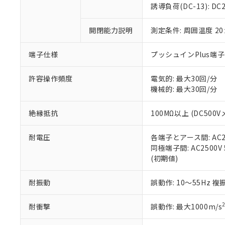
のであり、閲
ます。
Cr(Ⅵ)(六価クロム) : 
フタル酸エステル類の４
誘導負荷(DC-13): DC24
○
一定数以
DBP(フタル酸ジブチル) :
い。
当社は貴社製
DEHP(フタル酸ビス(2-エ
正式な納期状
置等に一切使
開閉能力説明
測定条件: 周囲温度 2
当社販売員に
※2 対応予定月
△
一定数に
当社は、貴社
オムロン制御
また当社は、
※2 環境保護使
在庫状況およ
部品在庫の切り替
たしません。
端子仕様
プッシュインPlus端
－
在庫なし
す。
「ｅ」：有害物質
機器販売
マイパーツ機
「10」：通常の
許容操作頻度
電気的: 最大30回/分
ている必要が
味します。
機械的: 最大30回/分
空
受注生産
お客様が当ウ
※3 非含有証明
「－」：未確認で
白
が、当社の製
絶縁抵抗
100MΩ以上 (DC500V
さい。
下記の非含有証明
※当社の共同
耐電圧
各端子とアース間: AC250
いる法人を指
EU RoHS指令（
同極端子間: AC2500V 5
51物質の非含有証
(初期値)
※本証明書は発行
また、RoHS指
混在することから
耐振動
誤動作: 10～55Hz 複
既に当社にて対応
り割愛しておりま
耐衝撃
誤動作: 最大1000m/s