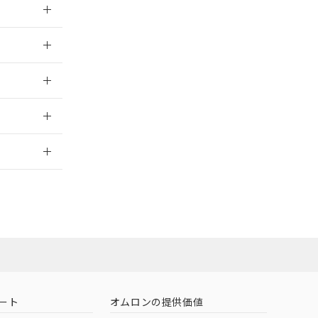
026/05/21
026/05/21
2026/7/29
担当オムロン営
お問い合わせ
ート
オムロンの提供価値