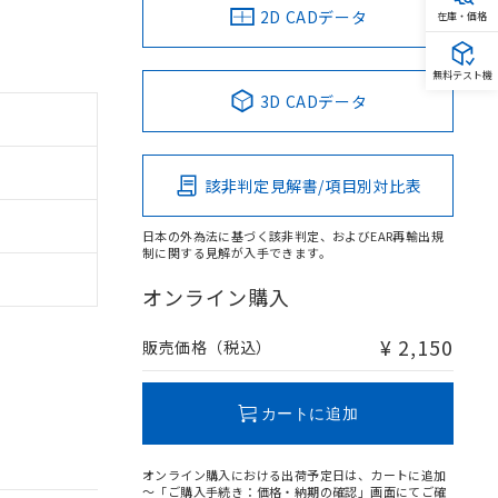
2D CADデータ
在庫・価格
無料テスト機
3D CADデータ
該非判定見解書/項目別対比表
日本の外為法に基づく該非判定、およびEAR再輸出規
制に関する見解が入手できます。
オンライン購入
¥ 2,150
販売価格（税込）
カートに追加
オンライン購入における出荷予定日は、カートに追加
～「ご購入手続き：価格・納期の確認」画面にてご確