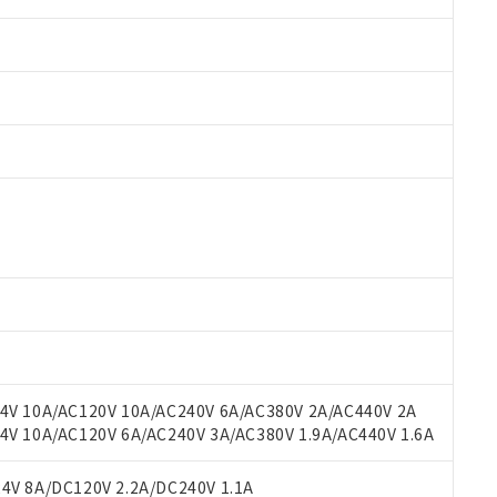
 RoHS指令（10物質）の非含有に対応した製品が提供可能な商品です
oHS指令（10物質）の非含有に対応した製品に切り替える予定のある
 RoHS指令（10物質）の非含有に非対応の商品で、対応品を出す予
 RoHS指令（10物質）の非含有の対応状況を調査中または確認中の
ンス料など無形物で、有害物質有無と関係のない商品です。
○×表
より、非含有部品としていたものが、含有品と判明した場合などやむ
みいただき、同意のうえご利用ください。
材料含有率が中国RoHSの基準値以下であることを示します。
材料含有率が中国RoHSの基準値を超えていることを示します。
、当社制御機器事業取扱商品の当社在庫状況および標準価格(税抜)
ら貴社製品のうち、外国為替および外国貿易法に定める商品（以下｢
質）：
V 10A/AC120V 10A/AC240V 6A/AC380V 2A/AC440V 2A
す。当社販売部門へお問い合わせください。
 水銀(Hg) 1000ppm以下、 カドミウム(Cd) 100ppm以下、
たは国外への提供する場合は、日本国政府の輸出許可(または役務取
 10A/AC120V 6A/AC240V 3A/AC380V 1.9A/AC440V 1.6A
000ppm以下、ポリ臭化ビフェニル類(PBB) 1000ppm以下、ポリ臭化ジフェニルエーテル類(P
事業取扱商品の中には、本サービスの対象外となる商品もあること
手続きをとります。
キシル) (DEHP)(別名：DOP) 1000ppm以下、フタル酸ブチルベンジル（BBP） 100
(GB/T26572)：
以下、フタル酸ジイソブチル (DIBP) 1000ppm以下
び標準価格照会結果は、記載している更新日時点での社内データに
物を破棄する場合は、完全に破砕するなど、違法に輸出されないよ
(水銀) : 1000ppm、 Cd(カドミウム) : 100ppm、
V 8A/DC120V 2.2A/DC240V 1.1A
業用監視および制御機器に対する適用除外項目は除く。