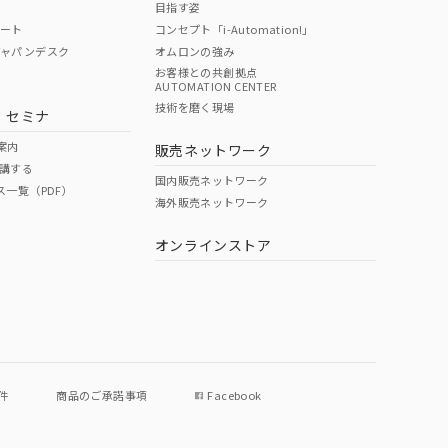
目指す姿
ポート
コンセプト「i-Automation!」
ジャパンデスク
オムロンの強み
お客様との共創拠点
AUTOMATION CENTER
DIBP
BBP
DEHP
環境保護
技術を磨く現場
・セミナ
使用期限
案内
販売ネットワーク
講する
O
O
O
e
国内販売ネットワーク
ス一覧（PDF）
海外販売ネットワーク
オンラインストア
状況ページへ
件
商品のご承諾事項
Facebook