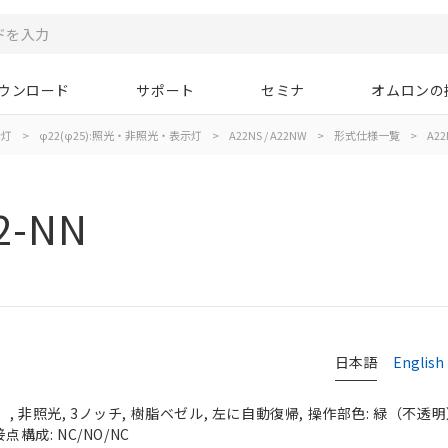
ウンロード
サポート
セミナ
オムロンの
示灯
>
φ22(φ25):照光・非照光・表示灯
>
A22NS / A22NW
>
形式仕様一覧
>
A22
2-NN
日本語
English
 非照光, 3ノッチ, 樹脂ベゼル, 左に自動復帰, 操作部色: 緑（不透明）, 
点構成: NC/NO/NC