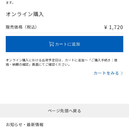
ます。
"対応済み"や非含有の記載がされた商品であっても、流通
在庫等で未対応品が混在する可能性があります。
オンライン購入
非含有品が必要な際は、弊社営業部門もしくは販売店へお
問い合わせください。
¥ 1,720
販売価格（税込）
この製品のRoHS/REACH対応状況ページへ
カートに追加
オンライン購入における出荷予定日は、カートに追加～「ご購入手続き：価
格・納期の確認」画面にてご確認ください。
カートをみる
ページ先頭へ戻る
お知らせ・最新情報