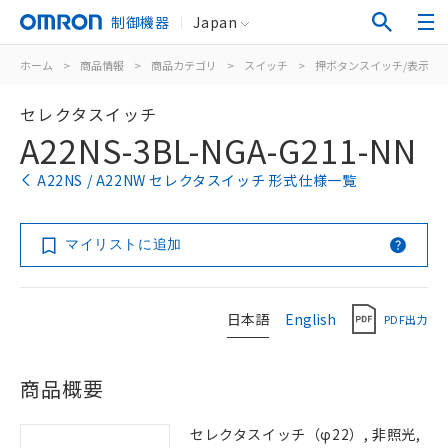
制御機器
Japan
ホーム
>
商品情報
>
商品カテゴリ
>
スイッチ
>
押ボタンスイッチ/表示灯
セレクタスイッチ
A22NS-3BL-NGA-G211-NN
A22NS / A22NW セレクタスイッチ 形式仕様一覧
マイリストに追加
日本語
English
PDF出力
商品概要
セレクタスイッチ（φ22）, 非照光,