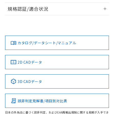
物質の対応では、対応完了までの期間は出
情報更新：2026/7/29
荷製品に未対応品が混在することから備考
規格認証/適合状況
欄に対応日を記載しておりました。
ログイン/会員登録
EU RoHS
注意事項・凡例
既に当社にて対応品への在庫切替を完了
UL認証
CSA認証
CEマーキング
していることから、特段のことがない限
り、2022年1月12日より割愛しておりま
Yes
Yes
Yes
対応状況
対応予定月
※1
※2
す。
ダウンロードデータをご利用いただく前に、以下を必ずお読
みください。
カタログ/データシート/マニュアル
対応済み
ソフトウェアの使用条件
LR型式承認
DNV型式承認
BV型式承認
KR型式承
（イギリス
（ノルウェー
（フランス
（韓国
船舶規格）
船舶規格）
船舶規格）
船舶規格
中国 RoHS
注意事項・凡例
2D CADデータ
No
No
No
No
中国 RoHS表
※1 ※2
3D CADデータ
この製品の規格認証/適合状況ページへ
Pb
Hg
Cd
Cr(VI)
その他の認証はこちらのページからご検索ください
該非判定見解書/項目別対比表
O
O
O
O
日本の外為法に基づく該非判定、およびEAR再輸出規制に関する見解が入手でき