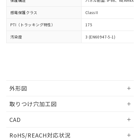
保護構造
パネル前面: IP66、NEMA4X, N
オムロン制御機器販売店や当社販売拠
フタル酸エステル類の４物質については閾値を超える意
武器並びにこれらの製造装置等に一切
いては、お客様のお取引先、ま
図的な使用がないことを確認しています。
点は「
販売ネットワーク
」をご確認
※2 環境保護使用期限
使用いたしません。
感電保護クラス
Class II
たはお客様担当のオムロン制御
ください。
当社は、貴社製品を第三者に販売する
機器販売店・当社販売員にご確
在庫状況および標準価格結果を当社の
※2 対応予定月
「ｅ」：有害物質（10物質）のすべてが基
PTI（トラッキング特性）
175
場合は、上記1、2および3の内容を当
認ください)
事前の承諾なく第三者に漏洩または開
準値以下であることを示します。
該第三者に通知します。また当社は、
示しないようお願いします。
汚染度
3 (EN60947-5-1)
部品在庫の切り替え状況などにより、予定
「10」：通常の使用状況下において有害物
販売先および販売に係わる関係者が違
マイパーツ機能（部品リスト作成サー
空
受注生産機種、また在庫状況の
月が前後することがあります。
質が外部に漏えいし、環境に深刻な影響を
法に輸出するおそれがある場合は、取
ビス）をご利用いただくには、I-Web
白
情報を公開していない機種
及ぼさない年数を意味します。
り引きをいたしません。
メンバーズにご登録されている必要が
「－」：未確認です。当社販売部門へお問
あります。
い合わせください。
お客様が当ウェブサイト上で当社にご
※3 非含有証明書ダウンロード
登録された部品リストについて、当社
および当社の共同利用者が、当社の製
下記の非含有証明書をダウンロードするこ
品・サービスに関するお客様との取
外形図
とができます。
合意する
キャンセル
引・商談に必要な範囲で利用すること
をご了承ください。
情報更新：2026/05/21
取りつけ穴加工図
EU RoHS指令（10物質）の非含有証明書
※当社の共同利用者とは、
"個人情報
51物質の非含有証明書（当社基準）
の共同利用に関して"
の「1.共同利
情報更新：2026/05/21
※本証明書は発行日時点で非含有を証明す
CAD
用者の範囲」に記載されている法人を
るもので、過去に遡って非含有を証明する
指します。
ものではありません。
ログイン/会員登録いただくと、CADデータをダウンロー
RoHS/REACH対応状況
また、RoHS指令のフタル酸エステル類４
ドすることができます。