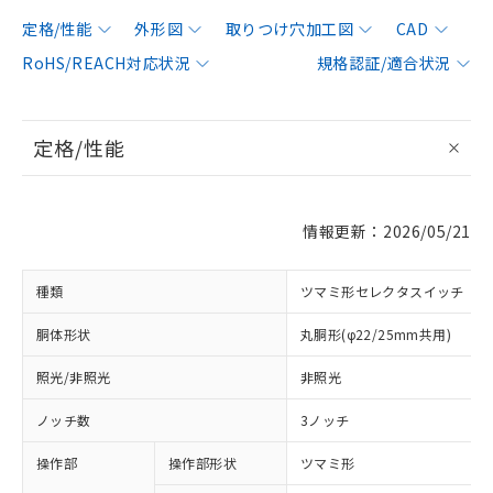
定格/性能
外形図
取りつけ穴加工図
CAD
RoHS/REACH対応状況
規格認証/適合状況
定格/性能
情報更新：2026/05/21
種類
ツマミ形セレクタスイッチ
胴体形状
丸胴形(φ22/25mm共用)
照光/非照光
非照光
ノッチ数
3ノッチ
操作部
操作部形状
ツマミ形