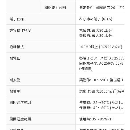
対応予定なし：EU RoHS指令（10物質）の
開閉能力説明
測定条件: 周囲温度 20±2℃、
以下の条件をお読みいただき、同意のうえ
非含有に非対応の商品で、対応品を出す予
ご利用ください。
定はありません。
端子仕様
ねじ締め端子 (M3.5)
調査・確認中：EU RoHS指令（10物質）の
本サービスは、当社制御機器事業取扱
※1 中国RoHS○×表
非含有の対応状況を調査中または確認中の
許容操作頻度
電気的: 最大30回/分
商品の当社在庫状況および標準価格
機械的: 最大30回/分
商品です。
(税抜)を提供させていただくもので
「○」：最大均質材料含有率が中国RoHSの
非該当品：ライセンス料など無形物で、有
す。
絶縁抵抗
100MΩ以上 (DC500Vメガ)
基準値以下であることを示します。
害物質有無と関係のない商品です。
当社制御機器事業取扱商品の中には、
「×」：最大均質材料含有率が中国RoHSの
仕入先様の事情により、非含有部品として
本サービスの対象外となる商品もある
耐電圧
各端子とアース間: AC2500V 50/
基準値を超えていることを示します。
いたものが、含有品と判明した場合などや
当社は、これら貴社製品のうち、外国
同極端子間: AC2500V 50/60Hz
ことをご了承ください。
「－」：未確認です。当社販売部門へお問
むを得ず変更することがあります。
為替および外国貿易法に定める商品
(初期値)
在庫状況および標準価格照会結果は、
い合わせください。
（以下｢規制貨物等」という）を輸出
記載している更新日時点での社内デー
*EU RoHS指令（10物質）：
耐振動
誤動作: 10～55Hz 複振幅 1.
または国外への提供する場合は、日本
記
タに基づき作成されるものであり、閲
説明
鉛(Pb) 1000ppm以下、 水銀(Hg) 1000ppm以下、 カド
*中国RoHS10物質の基準値 (GB/T26572)：
国政府の輸出許可(または役務取引許
号
覧された時点での実際の在庫および標
ミウム(Cd) 100ppm以下、
Pb(鉛) :1000ppm、 Hg(水銀) : 1000ppm、 Cd(カドミウ
2
耐衝撃
誤動作: 最大1000m/s
(接点開
可)を取得するなどの必要な手続きを
六価クロム(Cr(Ⅵ)) 1000ppm以下、ポリ臭化ビフェニル
ム) : 100ppm、
準価格とは異なる場合があることをご
類(PBB) 1000ppm以下、ポリ臭化ジフェニルエーテル類
Cr(Ⅵ)(六価クロム) : 1000ppm、 PBBs(ポリ臭化ビフェ
とります。
了承ください。
(PBDE) 1000ppm以下、フタル酸ビス(2-エチルヘキシ
○
一定数以上の在庫あり
ニル類) : 1000ppm、 PBDEs(ポリ臭化ジフェニルエーテ
周囲温度範囲
使用時: -25～70℃ (ただし
当社は規制貨物を破棄する場合は、完
ル) (DEHP)(別名：DOP) 1000ppm以下、フタル酸ブチ
正式な納期状況および標準価格はお客
ル類) : 1000ppm、
保存時: -40～80℃ (ただし
ルベンジル（BBP） 1000ppm以下、フタル酸ジブチル
全に破砕するなど、違法に輸出されな
DBP(フタル酸ジブチル) : 1000ppm、 DIBP(フタル酸ジ
様のお取引先、またはお客様担当のオ
（DBP） 1000ppm以下、フタル酸ジイソブチル
イソブチル) : 1000ppm、 BBP(フタル酸ブチルベンジ
△
一定数には満たないが在庫あり
いよう必要な手段を講じます。
ムロン制御機器販売店・当社販売員に
(DIBP) 1000ppm以下
周囲湿度範囲
使用時: 35～85%RH
ル) : 1000ppm、
当社は貴社製品を、核兵器、ミサイ
但し、RoHS指令で産業用監視および制御機器に対する
DEHP(フタル酸ビス(2-エチルヘキシル)) : 1000ppm
ご相談ください。
適用除外項目は除く。
ル、化学兵器、生物兵器またはその他
－
在庫なし(最新の在庫状況につ