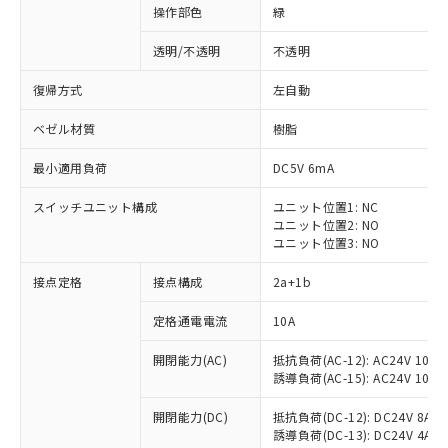
操作部色
緑
透明/不透明
不透明
復帰方式
左自動
ベゼル材質
樹脂
最小適用負荷
DC5V 6mA
スイッチユニット構成
ユニット位置1: NC
ユニット位置2: NO
ユニット位置3: NO
接点定格
接点構成
2a+1b
※1 対応状況
定格通電電流
10A
対応済み：EU RoHS指令（10物質）の
開閉能力(AC)
抵抗負荷(AC-12): AC24V 10A/A
非含有に対応した製品が提供可能な商品で
誘導負荷(AC-15): AC24V 10A/AC
す。
対応予定：EU RoHS指令（10物質）の非含
開閉能力(DC)
抵抗負荷(DC-12): DC24V 8A/DC
ご利用条件
有に対応した製品に切り替える予定のある
誘導負荷(DC-13): DC24V 4A/DC
商品です。