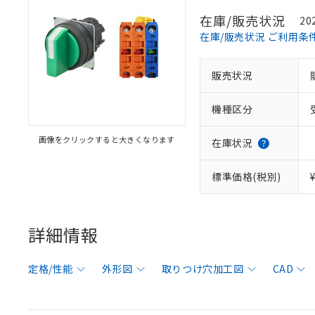
在庫/販売状況
20
在庫/販売状況 ご利用条
販売状況
機種区分
画像をクリックすると大きくなります
在庫状況
標準価格(税別)
詳細情報
定格/性能
外形図
取りつけ穴加工図
CAD