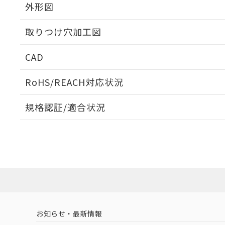
外形図
取りつけ穴加工図
CAD
ログイン/会員登録いただくと、CADデータをダウンロ
RoHS/REACH対応状況
規格認証/適合状況
EU RoHS
注意事項・凡例
UL認証
CSA認証
CEマーキング
ダウンロードデータをご利用いただく前に、以下を必ずお読
Yes
Yes
Yes
対応状況
対応予定月
※1
※2
ソフトウェアの使用条件
対応済み
LR型式承認
DNV型式承認
BV型式承認
KR
（イギリス
（ノルウェー
（フランス
（
お知らせ・最新情報
中国 RoHS
注意事項・凡例
船舶規格）
船舶規格）
船舶規格）
船