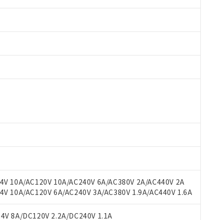
 RoHS指令（10物質）の非含有に対応した製品が提供可能な商品です
oHS指令（10物質）の非含有に対応した製品に切り替える予定のある
 RoHS指令（10物質）の非含有に非対応の商品で、対応品を出す予
 RoHS指令（10物質）の非含有の対応状況を調査中または確認中の
ンス料など無形物で、有害物質有無と関係のない商品です。
○×表
より、非含有部品としていたものが、含有品と判明した場合などやむ
みいただき、同意のうえご利用ください。
材料含有率が中国RoHSの基準値以下であることを示します。
材料含有率が中国RoHSの基準値を超えていることを示します。
、当社制御機器事業取扱商品の当社在庫状況および標準価格(税抜)
ら貴社製品のうち、外国為替および外国貿易法に定める商品（以下｢
質）：
V 10A/AC120V 10A/AC240V 6A/AC380V 2A/AC440V 2A
す。当社販売部門へお問い合わせください。
 水銀(Hg) 1000ppm以下、 カドミウム(Cd) 100ppm以下、
たは国外への提供する場合は、日本国政府の輸出許可(または役務取
 10A/AC120V 6A/AC240V 3A/AC380V 1.9A/AC440V 1.6A
000ppm以下、ポリ臭化ビフェニル類(PBB) 1000ppm以下、ポリ臭化ジフェニルエーテル類(P
事業取扱商品の中には、本サービスの対象外となる商品もあること
手続きをとります。
キシル) (DEHP)(別名：DOP) 1000ppm以下、フタル酸ブチルベンジル（BBP） 100
(GB/T26572)：
以下、フタル酸ジイソブチル (DIBP) 1000ppm以下
び標準価格照会結果は、記載している更新日時点での社内データに
物を破棄する場合は、完全に破砕するなど、違法に輸出されないよ
(水銀) : 1000ppm、 Cd(カドミウム) : 100ppm、
V 8A/DC120V 2.2A/DC240V 1.1A
業用監視および制御機器に対する適用除外項目は除く。