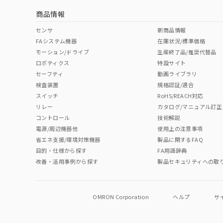
商品情報
No
No
No
No
中国 RoHS表
※1 ※2
センサ
新商品情報
FAシステム機器
在庫状況/標準価格
Pb
Hg
Cd
Cr(V
モーション/ドライブ
生産終了品/推奨代替品
ロボティクス
特設サイト
セーフティ
動画ライブラリ
検査装置
規格認証/適合
O
O
O
O
スイッチ
RoHS/REACH対応
リレー
カタログ/マニュアル訂正
コントロール
技術解説
"対応済み"や非含有の記載がされた商品であっても、流通
電源/周辺機器他
使用上の注意事項
非含有品が必要な際は、弊社営業部門もしくは販売店へお
省エネ支援/環境対策機器
製品に関するFAQ
目的・仕様から探す
FA用語辞典
改善・活用事例から探す
製品セキュリティへの取
OMRON Corporation
ヘルプ
サ