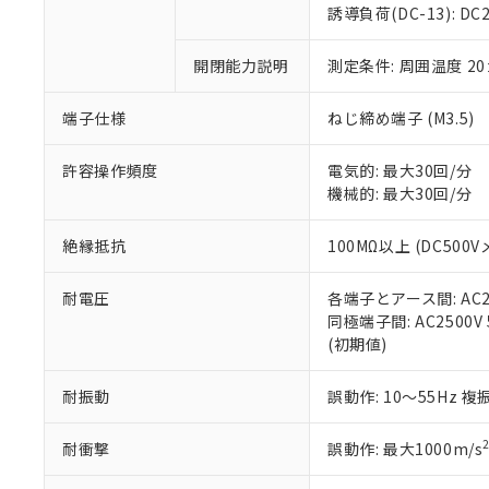
のであり、閲
ます。
Cr(Ⅵ)(六価クロム) : 
フタル酸エステル類の４
誘導負荷(DC-13): DC24
○
一定数以
DBP(フタル酸ジブチル) :
い。
当社は貴社製
DEHP(フタル酸ビス(2-エ
正式な納期状
置等に一切使
開閉能力説明
測定条件: 周囲温度 2
当社販売員に
※2 対応予定月
△
一定数に
当社は、貴社
オムロン制御
また当社は、
※2 環境保護使
在庫状況およ
部品在庫の切り替
たしません。
端子仕様
ねじ締め端子 (M3.5)
－
在庫なし
す。
「ｅ」：有害物質
機器販売
マイパーツ機
「10」：通常の
許容操作頻度
電気的: 最大30回/分
ている必要が
味します。
機械的: 最大30回/分
空
受注生産
お客様が当ウ
※3 非含有証明
「－」：未確認で
白
が、当社の製
絶縁抵抗
100MΩ以上 (DC500V
さい。
下記の非含有証明
※当社の共同
耐電圧
各端子とアース間: AC250
いる法人を指
EU RoHS指令（
同極端子間: AC2500V 5
51物質の非含有証
(初期値)
※本証明書は発行
また、RoHS指
混在することから
耐振動
誤動作: 10～55Hz 複
既に当社にて対応
り割愛しておりま
耐衝撃
誤動作: 最大1000m/s