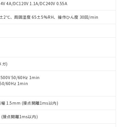
覧された時点での実際の在庫および標準価格とは異なる場合がある
1000ppm、 PBBs(ポリ臭化ビフェニル類) : 1000ppm、 PBDEs(ポリ臭化ジフェニルエーテル類
物質については閾値を超える意図的な使用がないことを確認しています。
V 4A/DC120V 1.1A/DC240V 0.55A
上の在庫あり
 1000ppm、 DIBP(フタル酸ジイソブチル) : 1000ppm、 BBP(フタル酸ブチルベンジル) :
品を、核兵器、ミサイル、化学兵器、生物兵器またはその他武器並
チルヘキシル)) : 1000ppm
況および標準価格はお客様のお取引先、またはお客様担当のオムロ
用いたしません。
0±2℃、周囲湿度 65±5%RH、操作ひん度 30回/min
ご相談ください。
は満たないが在庫あり
製品を第三者に販売する場合は、上記1、2および3の内容を当該第
機器販売店や当社販売拠点は「
販売ネットワーク
」をご確認くだ
販売先および販売に係わる関係者が違法に輸出するおそれがある場
用期限
び標準価格結果を当社の事前の承諾なく第三者に漏洩または開示し
え状況などにより、予定月が前後することがあります。
(最新の在庫状況については、お客様のお取引先、またはお客様担当
（10物質）のすべてが基準値以下であることを示します。
店・当社販売員にご確認ください)
能（部品リスト作成サービス）をご利用いただくには、I-Webメン
使用状況下において有害物質が外部に漏えいし、環境に深刻な影響を
あります。
機種、また在庫状況の情報を公開していない機種
ェブサイト上で当社にご登録された部品リストについて、当社およ
書ダウンロード
す。当社販売部門へお問い合わせください。
品・サービスに関するお客様との取引・商談に必要な範囲で利用す
合意する
キャンセル
メガ)
書をダウンロードすることができます。
利用者とは、
"個人情報の共同利用に関して"
の「1.共同利用者の
0V 50/60Hz 1min
します。
10物質）の非含有証明書
0/60Hz 1min
明書（当社基準）
日時点で非含有を証明するもので、過去に遡って非含有を証明するも
令のフタル酸エステル類４物質の対応では、対応完了までの期間は出
備考欄に対応日を記載しておりました。
振幅 1.5mm (接点開離1ms以内)
品への在庫切替を完了していることから、特段のことがない限り、20
す。
2
(接点開離1ms以内)