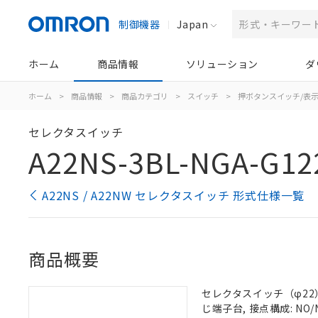
制御機器
Japan
ホーム
商品情報
ソリューション
ダ
ホーム
>
商品情報
>
商品カテゴリ
>
スイッチ
>
押ボタンスイッチ/表
セレクタスイッチ
A22NS-3BL-NGA-G12
A22NS / A22NW セレクタスイッチ 形式仕様一覧
商品概要
セレクタスイッチ（φ22）,
じ端子台, 接点構成: NO/N