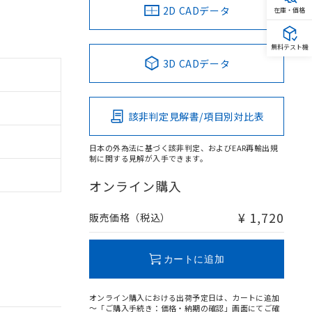
2D CADデータ
在庫・価格
無料テスト機
3D CADデータ
該非判定見解書/項目別対比表
日本の外為法に基づく該非判定、およびEAR再輸出規
制に関する見解が入手できます。
オンライン購入
¥ 1,720
販売価格（税込）
カートに追加
オンライン購入における出荷予定日は、カートに追加
～「ご購入手続き：価格・納期の確認」画面にてご確