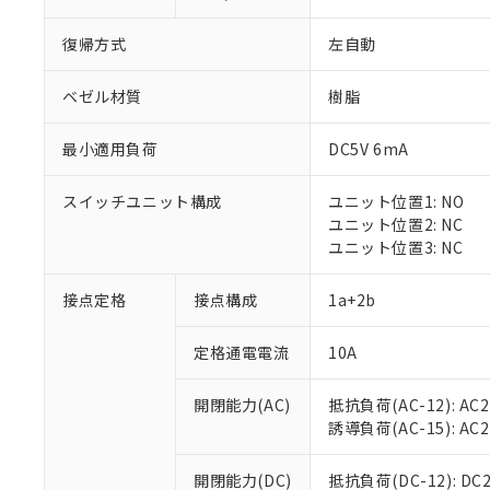
復帰方式
左自動
ベゼル材質
樹脂
最小適用負荷
DC5V 6mA
※1 対応状況
スイッチユニット構成
ユニット位置1: NO
対応済み：EU
ユニット位置2: NC
対応予定：EU R
ユニット位置3: NC
対応予定なし：EU
調査・確認中：EU
ご利用条件
接点定格
接点構成
1a+2b
非該当品：ライセ
※1 中国RoHS
仕入先様の事情に
定格通電電流
10A
があります。
以下の条件をお読
「○」：最大均質
「×」：最大均質
本サービスは
当社は、これ
*EU RoHS指令（10物
開閉能力(AC)
抵抗負荷(AC-12): AC24
「－」：未確認で
鉛(Pb) 1000ppm以下、
くものです。
う）を輸出ま
誘導負荷(AC-15): AC24V
記
説明
六価クロム(Cr(Ⅵ)) 1
当社制御機器
などの必要な
フタル酸ビス(2-エチルヘ
号
*中国RoHS10物質の基準値 
ル（DBP） 1000ppm
在庫状況およ
当社は規制貨
Pb(鉛) :1000ppm、 Hg
開閉能力(DC)
抵抗負荷(DC-12): DC24
但し、RoHS指令で産