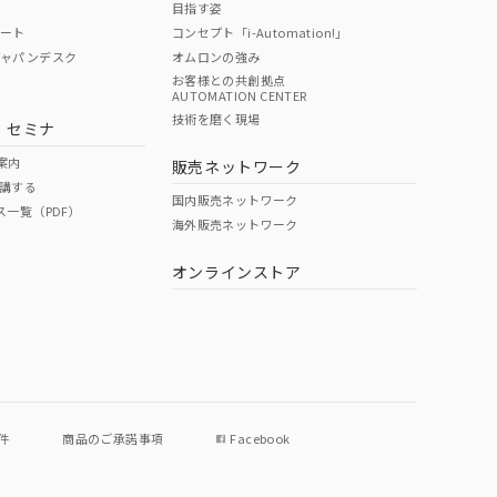
目指す姿
ポート
コンセプト「i-Automation!」
ジャパンデスク
オムロンの強み
お客様との共創拠点
AUTOMATION CENTER
DIBP
BBP
DEHP
環境保護
技術を磨く現場
・セミナ
状況ページへ
使用期限
検索ください
案内
販売ネットワーク
講する
O
O
O
e
国内販売ネットワーク
ス一覧（PDF）
海外販売ネットワーク
オンラインストア
状況ページへ
件
商品のご承諾事項
Facebook