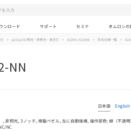
ウンロード
サポート
セミナ
オムロンの
示灯
>
φ22(φ25):照光・非照光・表示灯
>
A22NS / A22NW
>
形式仕様一覧
>
A22
2-NN
日本語
English
 非照光, 3ノッチ, 樹脂ベゼル, 左に自動復帰, 操作部色: 緑（不透明）, 
C/NC