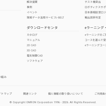
解決提案
テスト機貸出
事例
ロボティクスサ
No
No
イベント
日本語相談窓口
現場データ活用サービスi-BELT
輸出該非判定
I)
PBBs
PBDEs
DBP
ダウンロードセンタ
eラーニング
この製品の規格認証/適合
その他の認証はこちらのページからご
カタログ
eラーニングのご
マニュアル
コースを選んで受
O
O
O
2D CAD
eラーニングコー
3D CAD
電気制御CAD
在庫等で未対応品が混在する可能性があります。
ソフトウェア
問い合わせください。
この製品のRoHS/REACH対応
り組み
イトマップ
関連リンク
個人情報の
取り扱いについて
ご利用条
© Copyright OMRON Corporation 1996 - 2026.
All Rights Reserved.