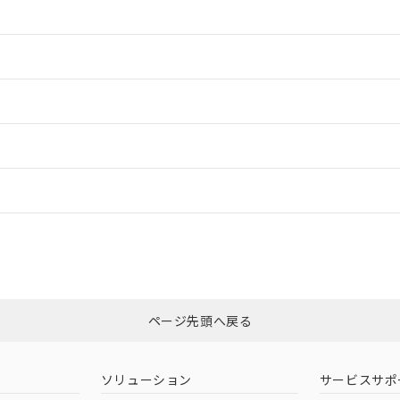
情報更新：2
情報更新：2
ードすることができます。
情報更新：
ログイン/会員登録
CCC認証
電波法
みください。
Yes
N/A
非含有証明書
※3
ページ先頭へ戻る
ダウンロードはこちら
型式承認
NK型式承認
ABS型式承認
韓国
（日本
（アメリカ
ソリューション
サービスサポ
舶規格）
船舶規格）
船舶規格）