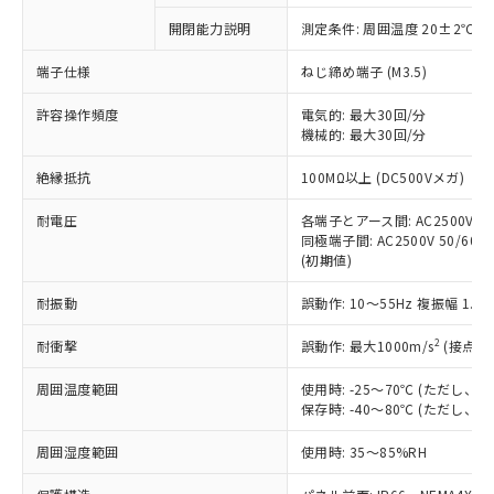
対応予定なし：EU RoHS指令（10物質）の
開閉能力説明
測定条件: 周囲温度 20±2℃、
以下の条件をお読みいただき、同意のうえ
非含有に非対応の商品で、対応品を出す予
ご利用ください。
定はありません。
端子仕様
ねじ締め端子 (M3.5)
調査・確認中：EU RoHS指令（10物質）の
本サービスは、当社制御機器事業取扱
※1 中国RoHS○×表
非含有の対応状況を調査中または確認中の
許容操作頻度
電気的: 最大30回/分
商品の当社在庫状況および標準価格
機械的: 最大30回/分
商品です。
(税抜)を提供させていただくもので
「○」：最大均質材料含有率が中国RoHSの
非該当品：ライセンス料など無形物で、有
す。
絶縁抵抗
100MΩ以上 (DC500Vメガ)
基準値以下であることを示します。
害物質有無と関係のない商品です。
当社制御機器事業取扱商品の中には、
「×」：最大均質材料含有率が中国RoHSの
仕入先様の事情により、非含有部品として
本サービスの対象外となる商品もある
耐電圧
各端子とアース間: AC2500V 50/
基準値を超えていることを示します。
いたものが、含有品と判明した場合などや
当社は、これら貴社製品のうち、外国
同極端子間: AC2500V 50/60Hz
ことをご了承ください。
「－」：未確認です。当社販売部門へお問
むを得ず変更することがあります。
為替および外国貿易法に定める商品
(初期値)
在庫状況および標準価格照会結果は、
い合わせください。
（以下｢規制貨物等」という）を輸出
記載している更新日時点での社内デー
*EU RoHS指令（10物質）：
耐振動
誤動作: 10～55Hz 複振幅 1.
または国外への提供する場合は、日本
記
タに基づき作成されるものであり、閲
説明
鉛(Pb) 1000ppm以下、 水銀(Hg) 1000ppm以下、 カド
*中国RoHS10物質の基準値 (GB/T26572)：
国政府の輸出許可(または役務取引許
号
覧された時点での実際の在庫および標
ミウム(Cd) 100ppm以下、
Pb(鉛) :1000ppm、 Hg(水銀) : 1000ppm、 Cd(カドミウ
2
耐衝撃
誤動作: 最大1000m/s
(接点開
可)を取得するなどの必要な手続きを
六価クロム(Cr(Ⅵ)) 1000ppm以下、ポリ臭化ビフェニル
ム) : 100ppm、
準価格とは異なる場合があることをご
類(PBB) 1000ppm以下、ポリ臭化ジフェニルエーテル類
Cr(Ⅵ)(六価クロム) : 1000ppm、 PBBs(ポリ臭化ビフェ
とります。
了承ください。
(PBDE) 1000ppm以下、フタル酸ビス(2-エチルヘキシ
○
一定数以上の在庫あり
ニル類) : 1000ppm、 PBDEs(ポリ臭化ジフェニルエーテ
周囲温度範囲
使用時: -25～70℃ (ただし
当社は規制貨物を破棄する場合は、完
ル) (DEHP)(別名：DOP) 1000ppm以下、フタル酸ブチ
正式な納期状況および標準価格はお客
ル類) : 1000ppm、
保存時: -40～80℃ (ただし
ルベンジル（BBP） 1000ppm以下、フタル酸ジブチル
全に破砕するなど、違法に輸出されな
DBP(フタル酸ジブチル) : 1000ppm、 DIBP(フタル酸ジ
様のお取引先、またはお客様担当のオ
（DBP） 1000ppm以下、フタル酸ジイソブチル
イソブチル) : 1000ppm、 BBP(フタル酸ブチルベンジ
△
一定数には満たないが在庫あり
いよう必要な手段を講じます。
ムロン制御機器販売店・当社販売員に
(DIBP) 1000ppm以下
周囲湿度範囲
使用時: 35～85%RH
ル) : 1000ppm、
当社は貴社製品を、核兵器、ミサイ
但し、RoHS指令で産業用監視および制御機器に対する
DEHP(フタル酸ビス(2-エチルヘキシル)) : 1000ppm
ご相談ください。
適用除外項目は除く。
ル、化学兵器、生物兵器またはその他
－
在庫なし(最新の在庫状況につ