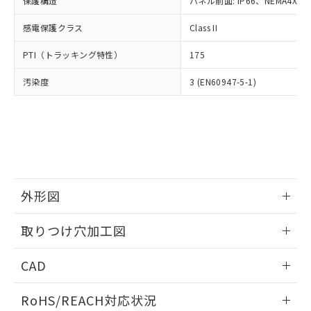
保護構造
パネル前面: IP66、NEMA4X, N
オムロン制御機器販売店や当社販売拠
フタル酸エステル類の４物質については閾値を超える意
武器並びにこれらの製造装置等に一切
いては、お客様のお取引先、ま
図的な使用がないことを確認しています。
点は「
販売ネットワーク
」をご確認
※2 環境保護使用期限
使用いたしません。
感電保護クラス
Class II
たはお客様担当のオムロン制御
ください。
当社は、貴社製品を第三者に販売する
機器販売店・当社販売員にご確
在庫状況および標準価格結果を当社の
※2 対応予定月
「ｅ」：有害物質（10物質）のすべてが基
PTI（トラッキング特性）
175
場合は、上記1、2および3の内容を当
認ください)
事前の承諾なく第三者に漏洩または開
準値以下であることを示します。
該第三者に通知します。また当社は、
示しないようお願いします。
汚染度
3 (EN60947-5-1)
部品在庫の切り替え状況などにより、予定
「10」：通常の使用状況下において有害物
販売先および販売に係わる関係者が違
マイパーツ機能（部品リスト作成サー
空
受注生産機種、また在庫状況の
月が前後することがあります。
質が外部に漏えいし、環境に深刻な影響を
法に輸出するおそれがある場合は、取
ビス）をご利用いただくには、I-Web
白
情報を公開していない機種
及ぼさない年数を意味します。
り引きをいたしません。
メンバーズにご登録されている必要が
「－」：未確認です。当社販売部門へお問
あります。
い合わせください。
お客様が当ウェブサイト上で当社にご
※3 非含有証明書ダウンロード
登録された部品リストについて、当社
および当社の共同利用者が、当社の製
下記の非含有証明書をダウンロードするこ
品・サービスに関するお客様との取
外形図
とができます。
合意する
キャンセル
引・商談に必要な範囲で利用すること
をご了承ください。
情報更新：2026/05/21
取りつけ穴加工図
EU RoHS指令（10物質）の非含有証明書
※当社の共同利用者とは、
"個人情報
51物質の非含有証明書（当社基準）
の共同利用に関して"
の「1.共同利
情報更新：2026/05/21
※本証明書は発行日時点で非含有を証明す
CAD
用者の範囲」に記載されている法人を
るもので、過去に遡って非含有を証明する
指します。
ものではありません。
ログイン/会員登録いただくと、CADデータをダウンロー
RoHS/REACH対応状況
また、RoHS指令のフタル酸エステル類４
ドすることができます。