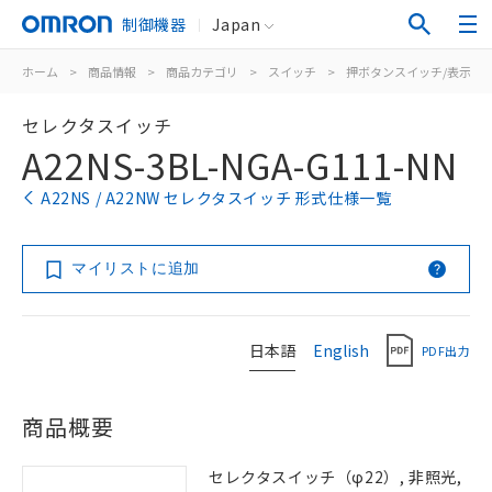
制御機器
Japan
ホーム
>
商品情報
>
商品カテゴリ
>
スイッチ
>
押ボタンスイッチ/表示灯
セレクタスイッチ
A22NS-3BL-NGA-G111-NN
A22NS / A22NW セレクタスイッチ 形式仕様一覧
マイリストに追加
日本語
English
PDF出力
商品概要
セレクタスイッチ（φ22）, 非照光,