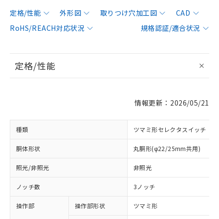
定格/性能
外形図
取りつけ穴加工図
CAD
RoHS/REACH対応状況
規格認証/適合状況
定格/性能
情報更新：2026/05/21
種類
ツマミ形セレクタスイッチ
胴体形状
丸胴形(φ22/25mm共用)
照光/非照光
非照光
ノッチ数
3ノッチ
操作部
操作部形状
ツマミ形