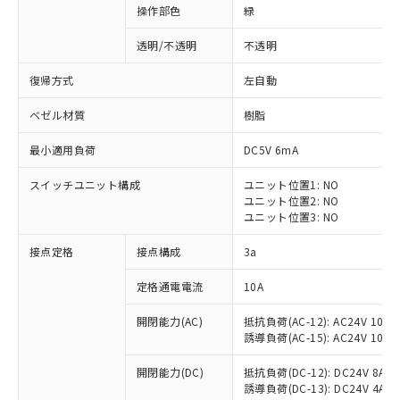
操作部色
緑
透明/不透明
不透明
復帰方式
左自動
ベゼル材質
樹脂
最小適用負荷
DC5V 6mA
スイッチユニット構成
ユニット位置1: NO
ユニット位置2: NO
ユニット位置3: NO
接点定格
接点構成
3a
※1 対応状況
定格通電電流
10A
対応済み：EU RoHS指令（10物質）の
開閉能力(AC)
抵抗負荷(AC-12): AC24V 10A/A
非含有に対応した製品が提供可能な商品で
誘導負荷(AC-15): AC24V 10A/AC
す。
対応予定：EU RoHS指令（10物質）の非含
開閉能力(DC)
抵抗負荷(DC-12): DC24V 8A/DC
ご利用条件
有に対応した製品に切り替える予定のある
誘導負荷(DC-13): DC24V 4A/DC
商品です。