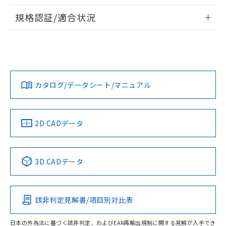
物質の対応では、対応完了までの期間は出
情報更新：2026/7/29
荷製品に未対応品が混在することから備考
規格認証/適合状況
欄に対応日を記載しておりました。
ログイン/会員登録
EU RoHS
注意事項・凡例
既に当社にて対応品への在庫切替を完了
UL認証
CSA認証
CEマーキング
していることから、特段のことがない限
り、2022年1月12日より割愛しておりま
Yes
Yes
Yes
対応状況
対応予定月
※1
※2
す。
ダウンロードデータをご利用いただく前に、以下を必ずお読
みください。
カタログ/データシート/マニュアル
対応済み
ソフトウェアの使用条件
LR型式承認
DNV型式承認
BV型式承認
KR型式承
（イギリス
（ノルウェー
（フランス
（韓国
船舶規格）
船舶規格）
船舶規格）
船舶規格
中国 RoHS
注意事項・凡例
2D CADデータ
No
No
No
No
中国 RoHS表
※1 ※2
3D CADデータ
この製品の規格認証/適合状況ページへ
Pb
Hg
Cd
Cr(VI)
その他の認証はこちらのページからご検索ください
該非判定見解書/項目別対比表
O
O
O
O
日本の外為法に基づく該非判定、およびEAR再輸出規制に関する見解が入手でき