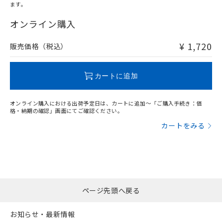
ます。
"対応済み"や非含有の記載がされた商品であっても、流通
在庫等で未対応品が混在する可能性があります。
オンライン購入
非含有品が必要な際は、弊社営業部門もしくは販売店へお
問い合わせください。
¥ 1,720
販売価格（税込）
この製品のRoHS/REACH対応状況ページへ
カートに追加
オンライン購入における出荷予定日は、カートに追加～「ご購入手続き：価
格・納期の確認」画面にてご確認ください。
カートをみる
ページ先頭へ戻る
お知らせ・最新情報