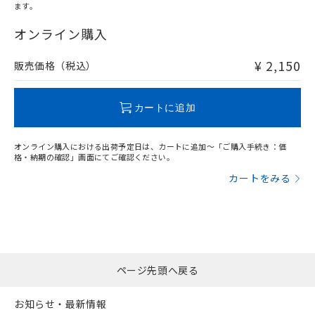
ます。
"対応済み"や非含有の記載がされた商品であっても、流通
在庫等で未対応品が混在する可能性があります。
オンライン購入
非含有品が必要な際は、弊社営業部門もしくは販売店へお
問い合わせください。
¥ 2,150
販売価格（税込）
この製品のRoHS/REACH対応状況ページへ
カートに追加
オンライン購入における出荷予定日は、カートに追加～「ご購入手続き：価
格・納期の確認」画面にてご確認ください。
カートをみる
ページ先頭へ戻る
お知らせ・最新情報