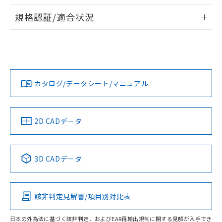
物質の対応では、対応完了までの期間は出
情報更新：2026/7/29
荷製品に未対応品が混在することから備考
規格認証/適合状況
欄に対応日を記載しておりました。
ログイン/会員登録
EU RoHS
注意事項・凡例
A22NS-3BL-NBA-P212-NNについての規格認証/適合状況に
既に当社にて対応品への在庫切替を完了
ついては、「カスタマーサポートセンタ お客様相談室」また
していることから、特段のことがない限
は貴社担当オムロン営業員または販売店にお問い合わせくだ
り、2022年1月12日より割愛しておりま
対応状況
対応予定月
※1
※2
さい。
す。
ダウンロードデータをご利用いただく前に、以下を必ずお読
みください。
カタログ/データシート/マニュアル
対応済み
ソフトウェアの使用条件
お問い合わせ
中国 RoHS
注意事項・凡例
2D CADデータ
中国 RoHS表
※1 ※2
3D CADデータ
Pb
Hg
Cd
Cr(VI)
該非判定見解書/項目別対比表
O
O
O
O
日本の外為法に基づく該非判定、およびEAR再輸出規制に関する見解が入手でき