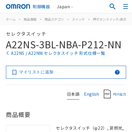
制御機器
Japan
ホーム
>
商品情報
>
商品カテゴリ
>
スイッチ
>
押ボタンスイッチ/表示灯
セレクタスイッチ
A22NS-3BL-NBA-P212-NN
A22NS / A22NW セレクタスイッチ 形式仕様一覧
マイリストに追加
日本語
English
PDF出力
商品概要
セレクタスイッチ（φ22）, 非照光,