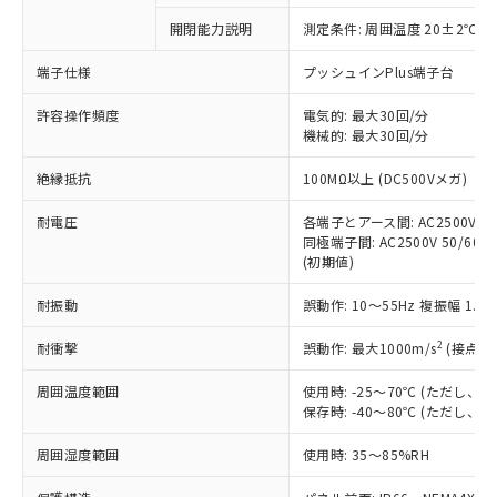
対応予定なし：EU RoHS指令（10物質）の
開閉能力説明
測定条件: 周囲温度 20±2℃、
以下の条件をお読みいただき、同意のうえ
非含有に非対応の商品で、対応品を出す予
ご利用ください。
定はありません。
端子仕様
プッシュインPlus端子台
調査・確認中：EU RoHS指令（10物質）の
本サービスは、当社制御機器事業取扱
※1 中国RoHS○×表
非含有の対応状況を調査中または確認中の
許容操作頻度
電気的: 最大30回/分
商品の当社在庫状況および標準価格
機械的: 最大30回/分
商品です。
(税抜)を提供させていただくもので
「○」：最大均質材料含有率が中国RoHSの
非該当品：ライセンス料など無形物で、有
す。
絶縁抵抗
100MΩ以上 (DC500Vメガ)
基準値以下であることを示します。
害物質有無と関係のない商品です。
当社制御機器事業取扱商品の中には、
「×」：最大均質材料含有率が中国RoHSの
仕入先様の事情により、非含有部品として
本サービスの対象外となる商品もある
耐電圧
各端子とアース間: AC2500V 50/
基準値を超えていることを示します。
いたものが、含有品と判明した場合などや
当社は、これら貴社製品のうち、外国
同極端子間: AC2500V 50/60Hz
ことをご了承ください。
「－」：未確認です。当社販売部門へお問
むを得ず変更することがあります。
為替および外国貿易法に定める商品
(初期値)
在庫状況および標準価格照会結果は、
い合わせください。
（以下｢規制貨物等」という）を輸出
記載している更新日時点での社内デー
*EU RoHS指令（10物質）：
耐振動
誤動作: 10～55Hz 複振幅 1.
または国外への提供する場合は、日本
記
タに基づき作成されるものであり、閲
説明
鉛(Pb) 1000ppm以下、 水銀(Hg) 1000ppm以下、 カド
*中国RoHS10物質の基準値 (GB/T26572)：
国政府の輸出許可(または役務取引許
号
覧された時点での実際の在庫および標
ミウム(Cd) 100ppm以下、
Pb(鉛) :1000ppm、 Hg(水銀) : 1000ppm、 Cd(カドミウ
2
耐衝撃
誤動作: 最大1000m/s
(接点開
可)を取得するなどの必要な手続きを
六価クロム(Cr(Ⅵ)) 1000ppm以下、ポリ臭化ビフェニル
ム) : 100ppm、
準価格とは異なる場合があることをご
類(PBB) 1000ppm以下、ポリ臭化ジフェニルエーテル類
Cr(Ⅵ)(六価クロム) : 1000ppm、 PBBs(ポリ臭化ビフェ
とります。
了承ください。
(PBDE) 1000ppm以下、フタル酸ビス(2-エチルヘキシ
○
一定数以上の在庫あり
ニル類) : 1000ppm、 PBDEs(ポリ臭化ジフェニルエーテ
周囲温度範囲
使用時: -25～70℃ (ただし
当社は規制貨物を破棄する場合は、完
ル) (DEHP)(別名：DOP) 1000ppm以下、フタル酸ブチ
正式な納期状況および標準価格はお客
ル類) : 1000ppm、
保存時: -40～80℃ (ただし
ルベンジル（BBP） 1000ppm以下、フタル酸ジブチル
全に破砕するなど、違法に輸出されな
DBP(フタル酸ジブチル) : 1000ppm、 DIBP(フタル酸ジ
様のお取引先、またはお客様担当のオ
（DBP） 1000ppm以下、フタル酸ジイソブチル
イソブチル) : 1000ppm、 BBP(フタル酸ブチルベンジ
△
一定数には満たないが在庫あり
いよう必要な手段を講じます。
ムロン制御機器販売店・当社販売員に
(DIBP) 1000ppm以下
周囲湿度範囲
使用時: 35～85%RH
ル) : 1000ppm、
当社は貴社製品を、核兵器、ミサイ
但し、RoHS指令で産業用監視および制御機器に対する
DEHP(フタル酸ビス(2-エチルヘキシル)) : 1000ppm
ご相談ください。
適用除外項目は除く。
ル、化学兵器、生物兵器またはその他
－
在庫なし(最新の在庫状況につ