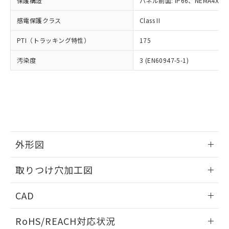
保護構造
パネル前面: IP66、NEMA4X, N
オムロン制御機器販売店や当社販売拠
フタル酸エステル類の４物質については閾値を超える意
武器並びにこれらの製造装置等に一切
いては、お客様のお取引先、ま
図的な使用がないことを確認しています。
点は「
販売ネットワーク
」をご確認
※2 環境保護使用期限
使用いたしません。
感電保護クラス
Class II
たはお客様担当のオムロン制御
ください。
当社は、貴社製品を第三者に販売する
機器販売店・当社販売員にご確
在庫状況および標準価格結果を当社の
※2 対応予定月
「ｅ」：有害物質（10物質）のすべてが基
PTI（トラッキング特性）
175
場合は、上記1、2および3の内容を当
認ください)
事前の承諾なく第三者に漏洩または開
準値以下であることを示します。
該第三者に通知します。また当社は、
示しないようお願いします。
汚染度
3 (EN60947-5-1)
部品在庫の切り替え状況などにより、予定
「10」：通常の使用状況下において有害物
販売先および販売に係わる関係者が違
マイパーツ機能（部品リスト作成サー
空
受注生産機種、また在庫状況の
月が前後することがあります。
質が外部に漏えいし、環境に深刻な影響を
法に輸出するおそれがある場合は、取
ビス）をご利用いただくには、I-Web
白
情報を公開していない機種
及ぼさない年数を意味します。
り引きをいたしません。
メンバーズにご登録されている必要が
「－」：未確認です。当社販売部門へお問
あります。
い合わせください。
お客様が当ウェブサイト上で当社にご
※3 非含有証明書ダウンロード
登録された部品リストについて、当社
および当社の共同利用者が、当社の製
下記の非含有証明書をダウンロードするこ
品・サービスに関するお客様との取
外形図
とができます。
合意する
キャンセル
引・商談に必要な範囲で利用すること
をご了承ください。
情報更新：2026/05/21
取りつけ穴加工図
EU RoHS指令（10物質）の非含有証明書
※当社の共同利用者とは、
"個人情報
51物質の非含有証明書（当社基準）
の共同利用に関して"
の「1.共同利
情報更新：2026/05/21
※本証明書は発行日時点で非含有を証明す
CAD
用者の範囲」に記載されている法人を
るもので、過去に遡って非含有を証明する
指します。
ものではありません。
ログイン/会員登録いただくと、CADデータをダウンロー
RoHS/REACH対応状況
また、RoHS指令のフタル酸エステル類４
ドすることができます。