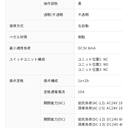
操作部色
黒
透明/不透明
不透明
復帰方式
左自動
ベゼル材質
樹脂
最小適用負荷
DC5V 6mA
スイッチユニット構成
ユニット位置1: NC
ユニット位置2: NO
ユニット位置3: NC
接点定格
接点構成
1a+2b
※1 対応状況
定格通電電流
10A
対応済み：EU RoHS指令（10物質）の
開閉能力(AC)
抵抗負荷(AC-12): AC24V 10A/A
非含有に対応した製品が提供可能な商品で
誘導負荷(AC-15): AC24V 10A/AC
す。
対応予定：EU RoHS指令（10物質）の非含
開閉能力(DC)
抵抗負荷(DC-12): DC24V 8A/DC
ご利用条件
有に対応した製品に切り替える予定のある
誘導負荷(DC-13): DC24V 4A/DC
商品です。