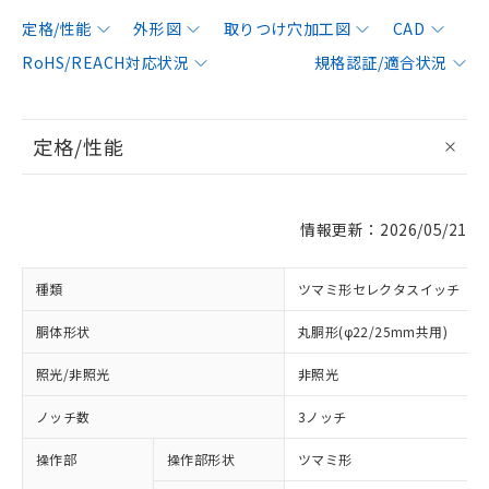
定格/性能
外形図
取りつけ穴加工図
CAD
RoHS/REACH対応状況
規格認証/適合状況
定格/性能
情報更新：2026/05/21
種類
ツマミ形セレクタスイッチ
胴体形状
丸胴形(φ22/25mm共用)
照光/非照光
非照光
ノッチ数
3ノッチ
操作部
操作部形状
ツマミ形