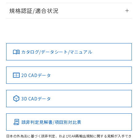
物質の対応では、対応完了までの期間は出
情報更新：2026/7/29
荷製品に未対応品が混在することから備考
規格認証/適合状況
欄に対応日を記載しておりました。
ログイン/会員登録
EU RoHS
注意事項・凡例
既に当社にて対応品への在庫切替を完了
UL認証
CSA認証
CEマーキング
していることから、特段のことがない限
り、2022年1月12日より割愛しておりま
Yes
Yes
Yes
対応状況
対応予定月
※1
※2
す。
ダウンロードデータをご利用いただく前に、以下を必ずお読
みください。
カタログ/データシート/マニュアル
対応済み
ソフトウェアの使用条件
LR型式承認
DNV型式承認
BV型式承認
KR型式承
（イギリス
（ノルウェー
（フランス
（韓国
船舶規格）
船舶規格）
船舶規格）
船舶規格
中国 RoHS
注意事項・凡例
2D CADデータ
No
No
No
No
中国 RoHS表
※1 ※2
3D CADデータ
この製品の規格認証/適合状況ページへ
Pb
Hg
Cd
Cr(VI)
その他の認証はこちらのページからご検索ください
該非判定見解書/項目別対比表
O
O
O
O
日本の外為法に基づく該非判定、およびEAR再輸出規制に関する見解が入手でき