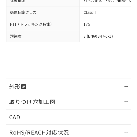
保護構造
パネル前面: IP66、NEMA4X, N
オムロン制御機器販売店や当社販売拠
フタル酸エステル類の４物質については閾値を超える意
武器並びにこれらの製造装置等に一切
いては、お客様のお取引先、ま
図的な使用がないことを確認しています。
点は「
販売ネットワーク
」をご確認
※2 環境保護使用期限
使用いたしません。
感電保護クラス
Class II
たはお客様担当のオムロン制御
ください。
当社は、貴社製品を第三者に販売する
機器販売店・当社販売員にご確
在庫状況および標準価格結果を当社の
※2 対応予定月
「ｅ」：有害物質（10物質）のすべてが基
PTI（トラッキング特性）
175
場合は、上記1、2および3の内容を当
認ください)
事前の承諾なく第三者に漏洩または開
準値以下であることを示します。
該第三者に通知します。また当社は、
示しないようお願いします。
汚染度
3 (EN60947-5-1)
部品在庫の切り替え状況などにより、予定
「10」：通常の使用状況下において有害物
販売先および販売に係わる関係者が違
マイパーツ機能（部品リスト作成サー
空
受注生産機種、また在庫状況の
月が前後することがあります。
質が外部に漏えいし、環境に深刻な影響を
法に輸出するおそれがある場合は、取
ビス）をご利用いただくには、I-Web
白
情報を公開していない機種
及ぼさない年数を意味します。
り引きをいたしません。
メンバーズにご登録されている必要が
「－」：未確認です。当社販売部門へお問
あります。
い合わせください。
お客様が当ウェブサイト上で当社にご
※3 非含有証明書ダウンロード
登録された部品リストについて、当社
および当社の共同利用者が、当社の製
下記の非含有証明書をダウンロードするこ
品・サービスに関するお客様との取
外形図
とができます。
合意する
キャンセル
引・商談に必要な範囲で利用すること
をご了承ください。
情報更新：2026/05/21
取りつけ穴加工図
EU RoHS指令（10物質）の非含有証明書
※当社の共同利用者とは、
"個人情報
51物質の非含有証明書（当社基準）
の共同利用に関して"
の「1.共同利
情報更新：2026/05/21
※本証明書は発行日時点で非含有を証明す
CAD
用者の範囲」に記載されている法人を
るもので、過去に遡って非含有を証明する
指します。
ものではありません。
ログイン/会員登録いただくと、CADデータをダウンロー
RoHS/REACH対応状況
また、RoHS指令のフタル酸エステル類４
ドすることができます。