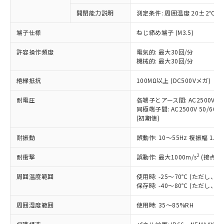
対応予定なし：EU RoHS指令（10物質）の
開閉能力説明
測定条件: 周囲温度 20±2℃、
以下の条件をお読みいただき、同意のうえ
非含有に非対応の商品で、対応品を出す予
ご利用ください。
定はありません。
端子仕様
ねじ締め端子 (M3.5)
調査・確認中：EU RoHS指令（10物質）の
本サービスは、当社制御機器事業取扱
※1 中国RoHS○×表
非含有の対応状況を調査中または確認中の
許容操作頻度
電気的: 最大30回/分
商品の当社在庫状況および標準価格
機械的: 最大30回/分
商品です。
(税抜)を提供させていただくもので
「○」：最大均質材料含有率が中国RoHSの
非該当品：ライセンス料など無形物で、有
す。
絶縁抵抗
100MΩ以上 (DC500Vメガ)
基準値以下であることを示します。
害物質有無と関係のない商品です。
当社制御機器事業取扱商品の中には、
「×」：最大均質材料含有率が中国RoHSの
仕入先様の事情により、非含有部品として
本サービスの対象外となる商品もある
耐電圧
各端子とアース間: AC2500V 50/
基準値を超えていることを示します。
いたものが、含有品と判明した場合などや
当社は、これら貴社製品のうち、外国
同極端子間: AC2500V 50/60Hz
ことをご了承ください。
「－」：未確認です。当社販売部門へお問
むを得ず変更することがあります。
為替および外国貿易法に定める商品
(初期値)
在庫状況および標準価格照会結果は、
い合わせください。
（以下｢規制貨物等」という）を輸出
記載している更新日時点での社内デー
*EU RoHS指令（10物質）：
耐振動
誤動作: 10～55Hz 複振幅 1.
または国外への提供する場合は、日本
記
タに基づき作成されるものであり、閲
説明
鉛(Pb) 1000ppm以下、 水銀(Hg) 1000ppm以下、 カド
*中国RoHS10物質の基準値 (GB/T26572)：
国政府の輸出許可(または役務取引許
号
覧された時点での実際の在庫および標
ミウム(Cd) 100ppm以下、
Pb(鉛) :1000ppm、 Hg(水銀) : 1000ppm、 Cd(カドミウ
2
耐衝撃
誤動作: 最大1000m/s
(接点開
可)を取得するなどの必要な手続きを
六価クロム(Cr(Ⅵ)) 1000ppm以下、ポリ臭化ビフェニル
ム) : 100ppm、
準価格とは異なる場合があることをご
類(PBB) 1000ppm以下、ポリ臭化ジフェニルエーテル類
Cr(Ⅵ)(六価クロム) : 1000ppm、 PBBs(ポリ臭化ビフェ
とります。
了承ください。
(PBDE) 1000ppm以下、フタル酸ビス(2-エチルヘキシ
○
一定数以上の在庫あり
ニル類) : 1000ppm、 PBDEs(ポリ臭化ジフェニルエーテ
周囲温度範囲
使用時: -25～70℃ (ただし
当社は規制貨物を破棄する場合は、完
ル) (DEHP)(別名：DOP) 1000ppm以下、フタル酸ブチ
正式な納期状況および標準価格はお客
ル類) : 1000ppm、
保存時: -40～80℃ (ただし
ルベンジル（BBP） 1000ppm以下、フタル酸ジブチル
全に破砕するなど、違法に輸出されな
DBP(フタル酸ジブチル) : 1000ppm、 DIBP(フタル酸ジ
様のお取引先、またはお客様担当のオ
（DBP） 1000ppm以下、フタル酸ジイソブチル
イソブチル) : 1000ppm、 BBP(フタル酸ブチルベンジ
△
一定数には満たないが在庫あり
いよう必要な手段を講じます。
ムロン制御機器販売店・当社販売員に
(DIBP) 1000ppm以下
周囲湿度範囲
使用時: 35～85%RH
ル) : 1000ppm、
当社は貴社製品を、核兵器、ミサイ
但し、RoHS指令で産業用監視および制御機器に対する
DEHP(フタル酸ビス(2-エチルヘキシル)) : 1000ppm
ご相談ください。
適用除外項目は除く。
ル、化学兵器、生物兵器またはその他
－
在庫なし(最新の在庫状況につ