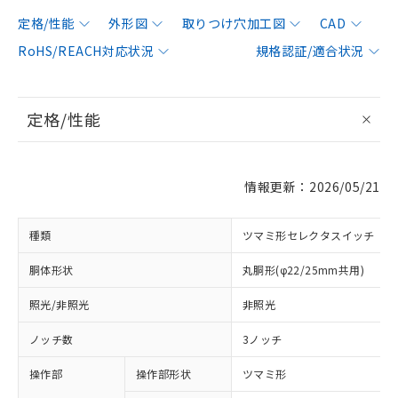
定格/性能
外形図
取りつけ穴加工図
CAD
RoHS/REACH対応状況
規格認証/適合状況
定格/性能
情報更新：2026/05/21
種類
ツマミ形セレクタスイッチ
胴体形状
丸胴形(φ22/25mm共用)
照光/非照光
非照光
ノッチ数
3ノッチ
操作部
操作部形状
ツマミ形