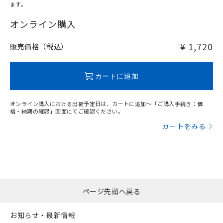
ます。
"対応済み"や非含有の記載がされた商品であっても、流通
在庫等で未対応品が混在する可能性があります。
オンライン購入
非含有品が必要な際は、弊社営業部門もしくは販売店へお
問い合わせください。
¥ 1,720
販売価格（税込）
この製品のRoHS/REACH対応状況ページへ
カートに追加
オンライン購入における出荷予定日は、カートに追加～「ご購入手続き：価
格・納期の確認」画面にてご確認ください。
カートをみる
ページ先頭へ戻る
お知らせ・最新情報