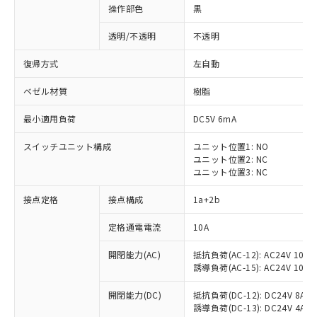
操作部色
黒
透明/不透明
不透明
復帰方式
左自動
ベゼル材質
樹脂
最小適用負荷
DC5V 6mA
スイッチユニット構成
ユニット位置1: NO
ユニット位置2: NC
ユニット位置3: NC
接点定格
接点構成
1a+2b
※1 対応状況
定格通電電流
10A
対応済み：EU RoHS指令（10物質）の
開閉能力(AC)
抵抗負荷(AC-12): AC24V 10A/A
非含有に対応した製品が提供可能な商品で
誘導負荷(AC-15): AC24V 10A/AC
す。
対応予定：EU RoHS指令（10物質）の非含
開閉能力(DC)
抵抗負荷(DC-12): DC24V 8A/DC
ご利用条件
有に対応した製品に切り替える予定のある
誘導負荷(DC-13): DC24V 4A/DC
商品です。