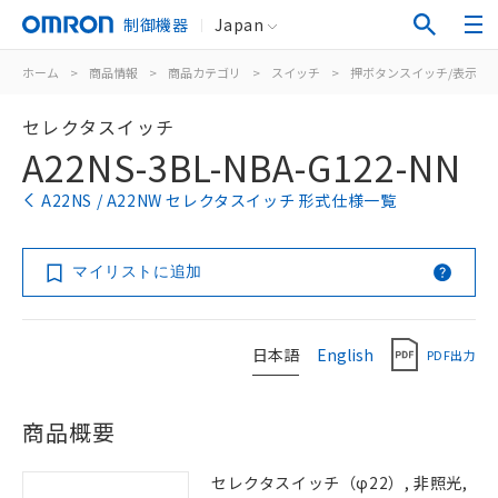
制御機器
Japan
ホーム
>
商品情報
>
商品カテゴリ
>
スイッチ
>
押ボタンスイッチ/表示灯
セレクタスイッチ
A22NS-3BL-NBA-G122-NN
A22NS / A22NW セレクタスイッチ 形式仕様一覧
マイリストに追加
日本語
English
PDF出力
商品概要
セレクタスイッチ（φ22）, 非照光,