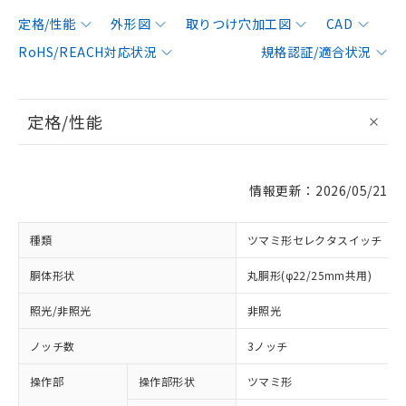
定格/性能
外形図
取りつけ穴加工図
CAD
RoHS/REACH対応状況
規格認証/適合状況
定格/性能
情報更新：2026/05/21
種類
ツマミ形セレクタスイッチ
胴体形状
丸胴形(φ22/25mm共用)
照光/非照光
非照光
ノッチ数
3ノッチ
操作部
操作部形状
ツマミ形