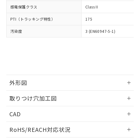
武器並びにこれらの製造装置等に一切
いては、お客様のお取引先、ま
図的な使用がないことを確認しています。
点は「
販売ネットワーク
」をご確認
感電保護クラス
Class II
※2 環境保護使用期限
使用いたしません。
たはお客様担当のオムロン制御
ください。
当社は、貴社製品を第三者に販売する
機器販売店・当社販売員にご確
在庫状況および標準価格結果を当社の
PTI（トラッキング特性）
175
※2 対応予定月
「ｅ」：有害物質（10物質）のすべてが基
場合は、上記1、2および3の内容を当
認ください)
事前の承諾なく第三者に漏洩または開
準値以下であることを示します。
該第三者に通知します。また当社は、
示しないようお願いします。
汚染度
3 (EN60947-5-1)
部品在庫の切り替え状況などにより、予定
「10」：通常の使用状況下において有害物
販売先および販売に係わる関係者が違
マイパーツ機能（部品リスト作成サー
空
受注生産機種、また在庫状況の
月が前後することがあります。
質が外部に漏えいし、環境に深刻な影響を
法に輸出するおそれがある場合は、取
ビス）をご利用いただくには、I-Web
白
情報を公開していない機種
及ぼさない年数を意味します。
り引きをいたしません。
メンバーズにご登録されている必要が
「－」：未確認です。当社販売部門へお問
あります。
い合わせください。
お客様が当ウェブサイト上で当社にご
※3 非含有証明書ダウンロード
登録された部品リストについて、当社
および当社の共同利用者が、当社の製
下記の非含有証明書をダウンロードするこ
外形図
品・サービスに関するお客様との取
とができます。
合意する
キャンセル
引・商談に必要な範囲で利用すること
情報更新：2026/05/21
をご了承ください。
取りつけ穴加工図
EU RoHS指令（10物質）の非含有証明書
※当社の共同利用者とは、
"個人情報
51物質の非含有証明書（当社基準）
情報更新：2026/05/21
の共同利用に関して"
の「1.共同利
CAD
※本証明書は発行日時点で非含有を証明す
用者の範囲」に記載されている法人を
るもので、過去に遡って非含有を証明する
指します。
ログイン/会員登録いただくと、CADデータをダウンロー
ものではありません。
RoHS/REACH対応状況
ドすることができます。
また、RoHS指令のフタル酸エステル類４
物質の対応では、対応完了までの期間は出