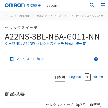
制御機器
Japan
ホーム
>
商品情報
>
商品カテゴリ
>
スイッチ
>
押ボタンスイッチ/表示灯
セレクタスイッチ
A22NS-3BL-NBA-G011-NN
A22NS / A22NW セレクタスイッチ 形式仕様一覧
マイリストに追加
日本語
English
PDF出力
商品概要
セレクタスイッチ（φ22）, 非照光,