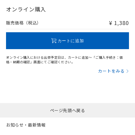
"対応済み"や非含有の記載がされた商品であっても、流通
在庫等で未対応品が混在する可能性があります。
オンライン購入
非含有品が必要な際は、弊社営業部門もしくは販売店へお
問い合わせください。
¥ 1,380
販売価格（税込）
この製品のRoHS/REACH対応状況ページへ
カートに追加
オンライン購入における出荷予定日は、カートに追加～「ご購入手続き：価
格・納期の確認」画面にてご確認ください。
カートをみる
ページ先頭へ戻る
お知らせ・最新情報