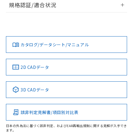
情報更新：2026/7/29
規格認証/適合状況
荷製品に未対応品が混在することから備考
欄に対応日を記載しておりました。
ログイン/会員登録
EU RoHS
注意事項・凡例
既に当社にて対応品への在庫切替を完了
UL認証
CSA認証
CEマーキング
していることから、特段のことがない限
Yes
Yes
Yes
り、2022年1月12日より割愛しておりま
対応状況
対応予定月
※1
※2
ダウンロードデータをご利用いただく前に、以下を必ずお読
す。
みください。
カタログ/データシート/マニュアル
対応済み
ソフトウェアの使用条件
LR型式承認
DNV型式承認
BV型式承認
KR型式承
（イギリス
（ノルウェー
（フランス
（韓国
船舶規格）
船舶規格）
船舶規格）
船舶規格
中国 RoHS
注意事項・凡例
2D CADデータ
No
No
No
No
中国 RoHS表
※1 ※2
3D CADデータ
この製品の規格認証/適合状況ページへ
Pb
Hg
Cd
Cr(VI)
その他の認証はこちらのページからご検索ください
該非判定見解書/項目別対比表
O
O
O
O
日本の外為法に基づく該非判定、およびEAR再輸出規制に関する見解が入手でき
ます。