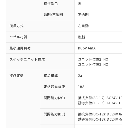
操作部色
黒
透明/不透明
不透明
復帰方式
左自動
ベゼル材質
樹脂
最小適用負荷
DC5V 6mA
スイッチユニット構成
ユニット位置2: NO
ユニット位置3: NO
接点定格
接点構成
2a
※1 対応状況
定格通電電流
10A
対応済み：EU RoHS指令（10物質）の
開閉能力(AC)
抵抗負荷(AC-12): AC24V 10A/A
非含有に対応した製品が提供可能な商品で
誘導負荷(AC-15): AC24V 10A/AC
す。
対応予定：EU RoHS指令（10物質）の非含
開閉能力(DC)
抵抗負荷(DC-12): DC24V 8A/DC
ご利用条件
有に対応した製品に切り替える予定のある
誘導負荷(DC-13): DC24V 4A/DC
商品です。