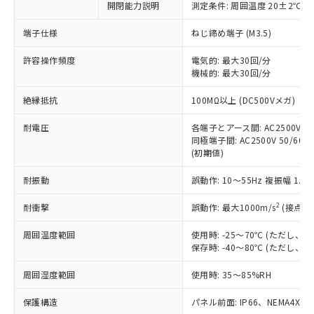
開閉能力説明
測定条件: 周囲温度 20±2℃、
対応予定なし：EU RoHS指令（10物質）の
以下の条件をお読みいただき、同意のうえ
非含有に非対応の商品で、対応品を出す予
ご利用ください。
端子仕様
ねじ締め端子 (M3.5)
定はありません。
調査・確認中：EU RoHS指令（10物質）の
本サービスは、当社制御機器事業取扱
許容操作頻度
電気的: 最大30回/分
※1 中国RoHS○×表
非含有の対応状況を調査中または確認中の
機械的: 最大30回/分
商品の当社在庫状況および標準価格
商品です。
(税抜)を提供させていただくもので
「○」：最大均質材料含有率が中国RoHSの
非該当品：ライセンス料など無形物で、有
絶縁抵抗
100MΩ以上 (DC500Vメガ)
す。
基準値以下であることを示します。
害物質有無と関係のない商品です。
当社制御機器事業取扱商品の中には、
「×」：最大均質材料含有率が中国RoHSの
仕入先様の事情により、非含有部品として
耐電圧
各端子とアース間: AC2500V 50/
本サービスの対象外となる商品もある
基準値を超えていることを示します。
いたものが、含有品と判明した場合などや
同極端子間: AC2500V 50/60Hz
当社は、これら貴社製品のうち、外国
ことをご了承ください。
「－」：未確認です。当社販売部門へお問
(初期値)
むを得ず変更することがあります。
為替および外国貿易法に定める商品
在庫状況および標準価格照会結果は、
い合わせください。
（以下｢規制貨物等」という）を輸出
記載している更新日時点での社内デー
耐振動
誤動作: 10～55Hz 複振幅 1.
*EU RoHS指令（10物質）：
または国外への提供する場合は、日本
記
タに基づき作成されるものであり、閲
説明
鉛(Pb) 1000ppm以下、 水銀(Hg) 1000ppm以下、 カド
*中国RoHS10物質の基準値 (GB/T26572)：
国政府の輸出許可(または役務取引許
号
覧された時点での実際の在庫および標
ミウム(Cd) 100ppm以下、
2
耐衝撃
誤動作: 最大1000m/s
(接点開
Pb(鉛) :1000ppm、 Hg(水銀) : 1000ppm、 Cd(カドミウ
可)を取得するなどの必要な手続きを
六価クロム(Cr(Ⅵ)) 1000ppm以下、ポリ臭化ビフェニル
ム) : 100ppm、
準価格とは異なる場合があることをご
類(PBB) 1000ppm以下、ポリ臭化ジフェニルエーテル類
Cr(Ⅵ)(六価クロム) : 1000ppm、 PBBs(ポリ臭化ビフェ
とります。
周囲温度範囲
使用時: -25～70℃ (ただし
了承ください。
(PBDE) 1000ppm以下、フタル酸ビス(2-エチルヘキシ
○
一定数以上の在庫あり
ニル類) : 1000ppm、 PBDEs(ポリ臭化ジフェニルエーテ
当社は規制貨物を破棄する場合は、完
保存時: -40～80℃ (ただし
ル) (DEHP)(別名：DOP) 1000ppm以下、フタル酸ブチ
正式な納期状況および標準価格はお客
ル類) : 1000ppm、
ルベンジル（BBP） 1000ppm以下、フタル酸ジブチル
全に破砕するなど、違法に輸出されな
DBP(フタル酸ジブチル) : 1000ppm、 DIBP(フタル酸ジ
様のお取引先、またはお客様担当のオ
（DBP） 1000ppm以下、フタル酸ジイソブチル
イソブチル) : 1000ppm、 BBP(フタル酸ブチルベンジ
△
一定数には満たないが在庫あり
周囲湿度範囲
使用時: 35～85%RH
いよう必要な手段を講じます。
ムロン制御機器販売店・当社販売員に
(DIBP) 1000ppm以下
ル) : 1000ppm、
当社は貴社製品を、核兵器、ミサイ
但し、RoHS指令で産業用監視および制御機器に対する
DEHP(フタル酸ビス(2-エチルヘキシル)) : 1000ppm
ご相談ください。
適用除外項目は除く。
保護構造
パネル前面: IP66、NEMA4X, N
ル、化学兵器、生物兵器またはその他
－
在庫なし(最新の在庫状況につ
オムロン制御機器販売店や当社販売拠
フタル酸エステル類の４物質については閾値を超える意