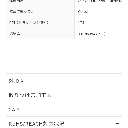
保護構造
パネル前面: IP66、NEMA4X, N
オムロン制御機器販売店や当社販売拠
フタル酸エステル類の４物質については閾値を超える意
武器並びにこれらの製造装置等に一切
いては、お客様のお取引先、ま
図的な使用がないことを確認しています。
点は「
販売ネットワーク
」をご確認
※2 環境保護使用期限
使用いたしません。
感電保護クラス
Class II
たはお客様担当のオムロン制御
ください。
当社は、貴社製品を第三者に販売する
機器販売店・当社販売員にご確
在庫状況および標準価格結果を当社の
※2 対応予定月
「ｅ」：有害物質（10物質）のすべてが基
PTI（トラッキング特性）
175
場合は、上記1、2および3の内容を当
認ください)
事前の承諾なく第三者に漏洩または開
準値以下であることを示します。
該第三者に通知します。また当社は、
示しないようお願いします。
汚染度
3 (EN60947-5-1)
部品在庫の切り替え状況などにより、予定
「10」：通常の使用状況下において有害物
販売先および販売に係わる関係者が違
マイパーツ機能（部品リスト作成サー
空
受注生産機種、また在庫状況の
月が前後することがあります。
質が外部に漏えいし、環境に深刻な影響を
法に輸出するおそれがある場合は、取
ビス）をご利用いただくには、I-Web
白
情報を公開していない機種
及ぼさない年数を意味します。
り引きをいたしません。
メンバーズにご登録されている必要が
「－」：未確認です。当社販売部門へお問
あります。
い合わせください。
お客様が当ウェブサイト上で当社にご
※3 非含有証明書ダウンロード
登録された部品リストについて、当社
および当社の共同利用者が、当社の製
下記の非含有証明書をダウンロードするこ
品・サービスに関するお客様との取
外形図
とができます。
合意する
キャンセル
引・商談に必要な範囲で利用すること
をご了承ください。
情報更新：2026/05/21
取りつけ穴加工図
EU RoHS指令（10物質）の非含有証明書
※当社の共同利用者とは、
"個人情報
51物質の非含有証明書（当社基準）
の共同利用に関して"
の「1.共同利
情報更新：2026/05/21
※本証明書は発行日時点で非含有を証明す
CAD
用者の範囲」に記載されている法人を
るもので、過去に遡って非含有を証明する
指します。
ものではありません。
ログイン/会員登録いただくと、CADデータをダウンロー
RoHS/REACH対応状況
また、RoHS指令のフタル酸エステル類４
ドすることができます。