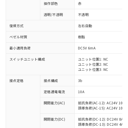
操作部色
赤
透明/不透明
不透明
復帰方式
左右自動
ベゼル材質
樹脂
最小適用負荷
DC5V 6mA
スイッチユニット構成
ユニット位置1: NC
ユニット位置2: NC
ユニット位置3: NC
接点定格
接点構成
3b
※1 対応状況
定格通電電流
10A
対応済み：EU RoHS指令（10物質）の
開閉能力(AC)
抵抗負荷(AC-12): AC24V 10A/A
非含有に対応した製品が提供可能な商品で
誘導負荷(AC-15): AC24V 10A/AC
す。
対応予定：EU RoHS指令（10物質）の非含
開閉能力(DC)
抵抗負荷(DC-12): DC24V 8A/DC
ご利用条件
有に対応した製品に切り替える予定のある
誘導負荷(DC-13): DC24V 4A/DC
商品です。