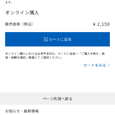
ます。
"対応済み"や非含有の記載がされた商品であっても、流通
在庫等で未対応品が混在する可能性があります。
オンライン購入
非含有品が必要な際は、弊社営業部門もしくは販売店へお
問い合わせください。
¥ 2,150
販売価格（税込）
この製品のRoHS/REACH対応状況ページへ
カートに追加
オンライン購入における出荷予定日は、カートに追加～「ご購入手続き：価
格・納期の確認」画面にてご確認ください。
カートをみる
ページ先頭へ戻る
お知らせ・最新情報