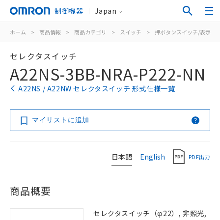
制御機器
Japan
ホーム
>
商品情報
>
商品カテゴリ
>
スイッチ
>
押ボタンスイッチ/表示灯
セレクタスイッチ
A22NS-3BB-NRA-P222-NN
A22NS / A22NW セレクタスイッチ 形式仕様一覧
マイリストに追加
日本語
English
PDF出力
商品概要
セレクタスイッチ（φ22）, 非照光,