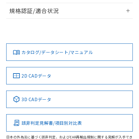
物質の対応では、対応完了までの期間は出
情報更新：2026/7/29
荷製品に未対応品が混在することから備考
規格認証/適合状況
欄に対応日を記載しておりました。
ログイン/会員登録
EU RoHS
注意事項・凡例
A22NS-3BB-NRA-P222-NNについての規格認証/適合状況に
既に当社にて対応品への在庫切替を完了
ついては、「カスタマーサポートセンタ お客様相談室」また
していることから、特段のことがない限
は貴社担当オムロン営業員または販売店にお問い合わせくだ
り、2022年1月12日より割愛しておりま
対応状況
対応予定月
※1
※2
さい。
す。
ダウンロードデータをご利用いただく前に、以下を必ずお読
みください。
カタログ/データシート/マニュアル
対応済み
ソフトウェアの使用条件
お問い合わせ
中国 RoHS
注意事項・凡例
2D CADデータ
中国 RoHS表
※1 ※2
3D CADデータ
Pb
Hg
Cd
Cr(VI)
該非判定見解書/項目別対比表
O
O
O
O
日本の外為法に基づく該非判定、およびEAR再輸出規制に関する見解が入手でき