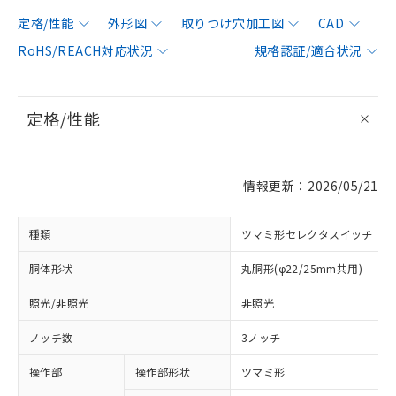
定格/性能
外形図
取りつけ穴加工図
CAD
RoHS/REACH対応状況
規格認証/適合状況
定格/性能
情報更新：2026/05/21
種類
ツマミ形セレクタスイッチ
胴体形状
丸胴形(φ22/25mm共用)
照光/非照光
非照光
ノッチ数
3ノッチ
操作部
操作部形状
ツマミ形