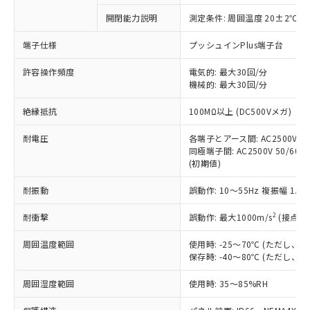
対応予定なし：EU RoHS指令（10物質）の
開閉能力説明
測定条件: 周囲温度 20±2℃、
以下の条件をお読みいただき、同意のうえ
非含有に非対応の商品で、対応品を出す予
ご利用ください。
定はありません。
端子仕様
プッシュインPlus端子台
調査・確認中：EU RoHS指令（10物質）の
本サービスは、当社制御機器事業取扱
※1 中国RoHS○×表
非含有の対応状況を調査中または確認中の
許容操作頻度
電気的: 最大30回/分
商品の当社在庫状況および標準価格
機械的: 最大30回/分
商品です。
(税抜)を提供させていただくもので
「○」：最大均質材料含有率が中国RoHSの
非該当品：ライセンス料など無形物で、有
す。
絶縁抵抗
100MΩ以上 (DC500Vメガ)
基準値以下であることを示します。
害物質有無と関係のない商品です。
当社制御機器事業取扱商品の中には、
「×」：最大均質材料含有率が中国RoHSの
仕入先様の事情により、非含有部品として
本サービスの対象外となる商品もある
耐電圧
各端子とアース間: AC2500V 50/
基準値を超えていることを示します。
いたものが、含有品と判明した場合などや
当社は、これら貴社製品のうち、外国
同極端子間: AC2500V 50/60Hz
ことをご了承ください。
「－」：未確認です。当社販売部門へお問
むを得ず変更することがあります。
為替および外国貿易法に定める商品
(初期値)
在庫状況および標準価格照会結果は、
い合わせください。
（以下｢規制貨物等」という）を輸出
記載している更新日時点での社内デー
*EU RoHS指令（10物質）：
耐振動
誤動作: 10～55Hz 複振幅 1.
または国外への提供する場合は、日本
記
タに基づき作成されるものであり、閲
説明
鉛(Pb) 1000ppm以下、 水銀(Hg) 1000ppm以下、 カド
*中国RoHS10物質の基準値 (GB/T26572)：
国政府の輸出許可(または役務取引許
号
覧された時点での実際の在庫および標
ミウム(Cd) 100ppm以下、
Pb(鉛) :1000ppm、 Hg(水銀) : 1000ppm、 Cd(カドミウ
2
耐衝撃
誤動作: 最大1000m/s
(接点開
可)を取得するなどの必要な手続きを
六価クロム(Cr(Ⅵ)) 1000ppm以下、ポリ臭化ビフェニル
ム) : 100ppm、
準価格とは異なる場合があることをご
類(PBB) 1000ppm以下、ポリ臭化ジフェニルエーテル類
Cr(Ⅵ)(六価クロム) : 1000ppm、 PBBs(ポリ臭化ビフェ
とります。
了承ください。
(PBDE) 1000ppm以下、フタル酸ビス(2-エチルヘキシ
○
一定数以上の在庫あり
ニル類) : 1000ppm、 PBDEs(ポリ臭化ジフェニルエーテ
周囲温度範囲
使用時: -25～70℃ (ただし
当社は規制貨物を破棄する場合は、完
ル) (DEHP)(別名：DOP) 1000ppm以下、フタル酸ブチ
正式な納期状況および標準価格はお客
ル類) : 1000ppm、
保存時: -40～80℃ (ただし
ルベンジル（BBP） 1000ppm以下、フタル酸ジブチル
全に破砕するなど、違法に輸出されな
DBP(フタル酸ジブチル) : 1000ppm、 DIBP(フタル酸ジ
様のお取引先、またはお客様担当のオ
（DBP） 1000ppm以下、フタル酸ジイソブチル
イソブチル) : 1000ppm、 BBP(フタル酸ブチルベンジ
△
一定数には満たないが在庫あり
いよう必要な手段を講じます。
ムロン制御機器販売店・当社販売員に
(DIBP) 1000ppm以下
周囲湿度範囲
使用時: 35～85%RH
ル) : 1000ppm、
当社は貴社製品を、核兵器、ミサイ
但し、RoHS指令で産業用監視および制御機器に対する
DEHP(フタル酸ビス(2-エチルヘキシル)) : 1000ppm
ご相談ください。
適用除外項目は除く。
ル、化学兵器、生物兵器またはその他
－
在庫なし(最新の在庫状況につ