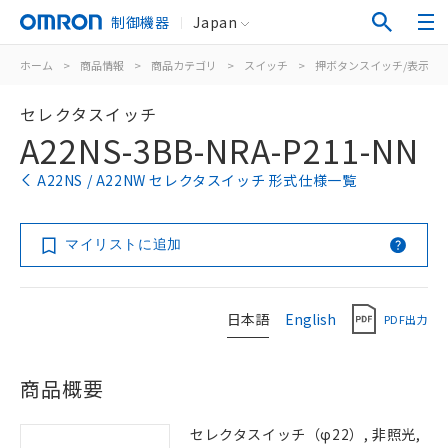
制御機器
Japan
ホーム
>
商品情報
>
商品カテゴリ
>
スイッチ
>
押ボタンスイッチ/表示灯
セレクタスイッチ
A22NS-3BB-NRA-P211-NN
A22NS / A22NW セレクタスイッチ 形式仕様一覧
マイリストに追加
日本語
English
PDF出力
商品概要
セレクタスイッチ（φ22）, 非照光,