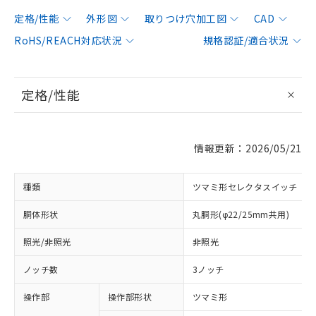
定格/性能
外形図
取りつけ穴加工図
CAD
RoHS/REACH対応状況
規格認証/適合状況
定格/性能
情報更新：2026/05/21
種類
ツマミ形セレクタスイッチ
胴体形状
丸胴形(φ22/25mm共用)
照光/非照光
非照光
ノッチ数
3ノッチ
操作部
操作部形状
ツマミ形