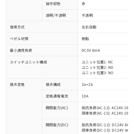
操作部色
赤
透明/不透明
不透明
復帰方式
左右自動
ベゼル材質
樹脂
最小適用負荷
DC5V 6mA
スイッチユニット構成
ユニット位置1: NC
ユニット位置2: NO
ユニット位置3: NO
接点定格
接点構成
2a+1b
※1 対応状況
定格通電電流
10A
対応済み：EU RoHS指令（10物質）の
開閉能力(AC)
抵抗負荷(AC-12): AC24V 10A/A
非含有に対応した製品が提供可能な商品で
誘導負荷(AC-15): AC24V 10A/AC
す。
対応予定：EU RoHS指令（10物質）の非含
開閉能力(DC)
抵抗負荷(DC-12): DC24V 8A/DC
ご利用条件
有に対応した製品に切り替える予定のある
誘導負荷(DC-13): DC24V 4A/DC
商品です。