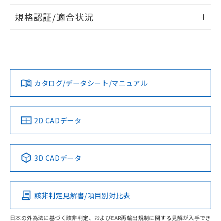
物質の対応では、対応完了までの期間は出
情報更新：2026/7/29
荷製品に未対応品が混在することから備考
規格認証/適合状況
欄に対応日を記載しておりました。
ログイン/会員登録
EU RoHS
注意事項・凡例
A22NS-3BB-NRA-P211-NNについての規格認証/適合状況に
既に当社にて対応品への在庫切替を完了
ついては、「カスタマーサポートセンタ お客様相談室」また
していることから、特段のことがない限
は貴社担当オムロン営業員または販売店にお問い合わせくだ
り、2022年1月12日より割愛しておりま
対応状況
対応予定月
※1
※2
さい。
す。
ダウンロードデータをご利用いただく前に、以下を必ずお読
みください。
カタログ/データシート/マニュアル
対応済み
ソフトウェアの使用条件
お問い合わせ
中国 RoHS
注意事項・凡例
2D CADデータ
中国 RoHS表
※1 ※2
3D CADデータ
Pb
Hg
Cd
Cr(VI)
該非判定見解書/項目別対比表
O
O
O
O
日本の外為法に基づく該非判定、およびEAR再輸出規制に関する見解が入手でき