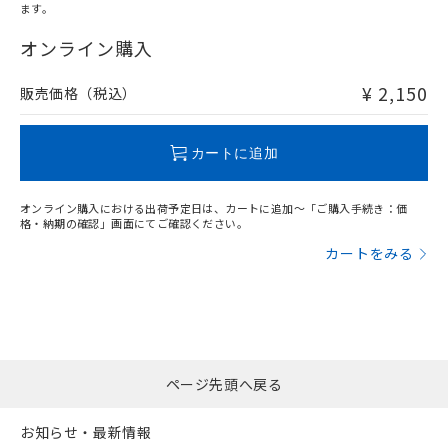
ます。
"対応済み"や非含有の記載がされた商品であっても、流通
在庫等で未対応品が混在する可能性があります。
オンライン購入
非含有品が必要な際は、弊社営業部門もしくは販売店へお
問い合わせください。
¥ 2,150
販売価格（税込）
この製品のRoHS/REACH対応状況ページへ
カートに追加
オンライン購入における出荷予定日は、カートに追加～「ご購入手続き：価
格・納期の確認」画面にてご確認ください。
カートをみる
ページ先頭へ戻る
お知らせ・最新情報