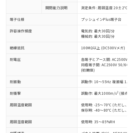
対応予定なし：EU RoHS指令（10物質）の
開閉能力説明
測定条件: 周囲温度 20±2℃、
以下の条件をお読みいただき、同意のうえ
非含有に非対応の商品で、対応品を出す予
ご利用ください。
定はありません。
端子仕様
プッシュインPlus端子台
調査・確認中：EU RoHS指令（10物質）の
本サービスは、当社制御機器事業取扱
※1 中国RoHS○×表
非含有の対応状況を調査中または確認中の
許容操作頻度
電気的: 最大30回/分
商品の当社在庫状況および標準価格
機械的: 最大30回/分
商品です。
(税抜)を提供させていただくもので
「○」：最大均質材料含有率が中国RoHSの
非該当品：ライセンス料など無形物で、有
す。
絶縁抵抗
100MΩ以上 (DC500Vメガ)
基準値以下であることを示します。
害物質有無と関係のない商品です。
当社制御機器事業取扱商品の中には、
「×」：最大均質材料含有率が中国RoHSの
仕入先様の事情により、非含有部品として
本サービスの対象外となる商品もある
耐電圧
各端子とアース間: AC2500V 50/
基準値を超えていることを示します。
いたものが、含有品と判明した場合などや
当社は、これら貴社製品のうち、外国
同極端子間: AC2500V 50/60Hz
ことをご了承ください。
「－」：未確認です。当社販売部門へお問
むを得ず変更することがあります。
為替および外国貿易法に定める商品
(初期値)
在庫状況および標準価格照会結果は、
い合わせください。
（以下｢規制貨物等」という）を輸出
記載している更新日時点での社内デー
*EU RoHS指令（10物質）：
耐振動
誤動作: 10～55Hz 複振幅 1.
または国外への提供する場合は、日本
記
タに基づき作成されるものであり、閲
説明
鉛(Pb) 1000ppm以下、 水銀(Hg) 1000ppm以下、 カド
*中国RoHS10物質の基準値 (GB/T26572)：
国政府の輸出許可(または役務取引許
号
覧された時点での実際の在庫および標
ミウム(Cd) 100ppm以下、
Pb(鉛) :1000ppm、 Hg(水銀) : 1000ppm、 Cd(カドミウ
2
耐衝撃
誤動作: 最大1000m/s
(接点開
可)を取得するなどの必要な手続きを
六価クロム(Cr(Ⅵ)) 1000ppm以下、ポリ臭化ビフェニル
ム) : 100ppm、
準価格とは異なる場合があることをご
類(PBB) 1000ppm以下、ポリ臭化ジフェニルエーテル類
Cr(Ⅵ)(六価クロム) : 1000ppm、 PBBs(ポリ臭化ビフェ
とります。
了承ください。
(PBDE) 1000ppm以下、フタル酸ビス(2-エチルヘキシ
○
一定数以上の在庫あり
ニル類) : 1000ppm、 PBDEs(ポリ臭化ジフェニルエーテ
周囲温度範囲
使用時: -25～70℃ (ただし
当社は規制貨物を破棄する場合は、完
ル) (DEHP)(別名：DOP) 1000ppm以下、フタル酸ブチ
正式な納期状況および標準価格はお客
ル類) : 1000ppm、
保存時: -40～80℃ (ただし
ルベンジル（BBP） 1000ppm以下、フタル酸ジブチル
全に破砕するなど、違法に輸出されな
DBP(フタル酸ジブチル) : 1000ppm、 DIBP(フタル酸ジ
様のお取引先、またはお客様担当のオ
（DBP） 1000ppm以下、フタル酸ジイソブチル
イソブチル) : 1000ppm、 BBP(フタル酸ブチルベンジ
△
一定数には満たないが在庫あり
いよう必要な手段を講じます。
ムロン制御機器販売店・当社販売員に
(DIBP) 1000ppm以下
周囲湿度範囲
使用時: 35～85%RH
ル) : 1000ppm、
当社は貴社製品を、核兵器、ミサイ
但し、RoHS指令で産業用監視および制御機器に対する
DEHP(フタル酸ビス(2-エチルヘキシル)) : 1000ppm
ご相談ください。
適用除外項目は除く。
ル、化学兵器、生物兵器またはその他
－
在庫なし(最新の在庫状況につ