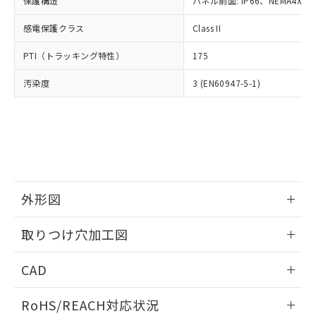
保護構造
パネル前面: IP66、NEMA4X, N
オムロン制御機器販売店や当社販売拠
フタル酸エステル類の４物質については閾値を超える意
武器並びにこれらの製造装置等に一切
いては、お客様のお取引先、ま
図的な使用がないことを確認しています。
点は「
販売ネットワーク
」をご確認
※2 環境保護使用期限
使用いたしません。
感電保護クラス
Class II
たはお客様担当のオムロン制御
ください。
当社は、貴社製品を第三者に販売する
機器販売店・当社販売員にご確
在庫状況および標準価格結果を当社の
※2 対応予定月
「ｅ」：有害物質（10物質）のすべてが基
PTI（トラッキング特性）
175
場合は、上記1、2および3の内容を当
認ください)
事前の承諾なく第三者に漏洩または開
準値以下であることを示します。
該第三者に通知します。また当社は、
示しないようお願いします。
汚染度
3 (EN60947-5-1)
部品在庫の切り替え状況などにより、予定
「10」：通常の使用状況下において有害物
販売先および販売に係わる関係者が違
マイパーツ機能（部品リスト作成サー
空
受注生産機種、また在庫状況の
月が前後することがあります。
質が外部に漏えいし、環境に深刻な影響を
法に輸出するおそれがある場合は、取
ビス）をご利用いただくには、I-Web
白
情報を公開していない機種
及ぼさない年数を意味します。
り引きをいたしません。
メンバーズにご登録されている必要が
「－」：未確認です。当社販売部門へお問
あります。
い合わせください。
お客様が当ウェブサイト上で当社にご
※3 非含有証明書ダウンロード
登録された部品リストについて、当社
および当社の共同利用者が、当社の製
下記の非含有証明書をダウンロードするこ
品・サービスに関するお客様との取
外形図
とができます。
合意する
キャンセル
引・商談に必要な範囲で利用すること
をご了承ください。
情報更新：2026/05/21
取りつけ穴加工図
EU RoHS指令（10物質）の非含有証明書
※当社の共同利用者とは、
"個人情報
51物質の非含有証明書（当社基準）
の共同利用に関して"
の「1.共同利
情報更新：2026/05/21
※本証明書は発行日時点で非含有を証明す
CAD
用者の範囲」に記載されている法人を
るもので、過去に遡って非含有を証明する
指します。
ものではありません。
ログイン/会員登録いただくと、CADデータをダウンロー
RoHS/REACH対応状況
また、RoHS指令のフタル酸エステル類４
ドすることができます。