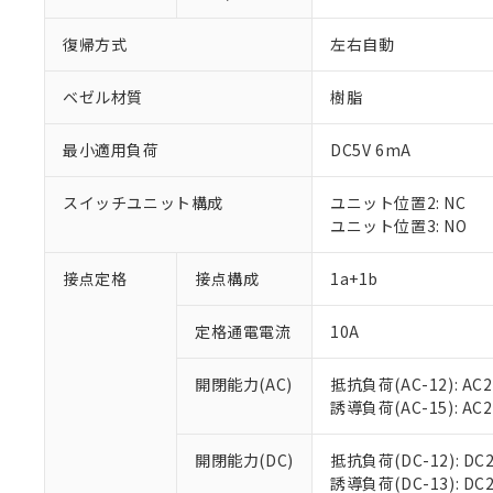
復帰方式
左右自動
ベゼル材質
樹脂
最小適用負荷
DC5V 6mA
スイッチユニット構成
ユニット位置2: NC
ユニット位置3: NO
接点定格
接点構成
1a+1b
※1 対応状況
定格通電電流
10A
対応済み：EU
対応予定：EU R
対応予定なし：EU
開閉能力(AC)
抵抗負荷(AC-12): AC24
調査・確認中：EU
ご利用条件
誘導負荷(AC-15): AC24V
非該当品：ライセ
※1 中国RoHS
仕入先様の事情に
開閉能力(DC)
抵抗負荷(DC-12): DC24
があります。
以下の条件をお読
誘導負荷(DC-13): DC24
「○」：最大均質