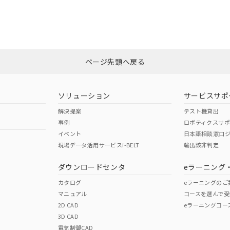
合状況については、「カスタマーサポートセンタ お客様相談室」または貴社
みください。
非含有証明書
※3
ページ先頭へ戻る
ダウンロードはこちら
ソリューション
サービスサポ
解決提案
テスト機貸出
事例
ロボティクスサ
イベント
日本語相談窓口
現場データ活用サービスi-BELT
輸出該非判定
I)
PBBs
PBDEs
DBP
ダウンロードセンタ
eラーニング
カタログ
eラーニングのご
マニュアル
コースを選んで受
O
O
O
2D CAD
eラーニングコー
3D CAD
電気制御CAD