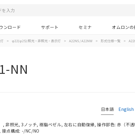
ウンロード
サポート
セミナ
オムロンの
示灯
>
φ22(φ25):照光・非照光・表示灯
>
A22NS / A22NW
>
形式仕様一覧
>
A22
1-NN
日本語
English
 非照光, 3ノッチ, 樹脂ベゼル, 左右に自動復帰, 操作部色: 赤（不透明）
接点構成: -/NC/NO