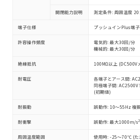
「×」：最大均質
本サービスは
当社は、これ
*EU RoHS指令（10物
「－」：未確認で
鉛(Pb) 1000ppm以下、
開閉能力説明
測定条件: 周囲温度 2
くものです。
う）を輸出ま
記
説明
六価クロム(Cr(Ⅵ)) 1
当社制御機器
などの必要な
フタル酸ビス(2-エチルヘ
号
*中国RoHS10物質の基準値 
ル（DBP） 1000ppm
在庫状況およ
当社は規制貨
端子仕様
プッシュインPlus端
Pb(鉛) :1000ppm、 Hg
但し、RoHS指令で産
のであり、閲
ます。
Cr(Ⅵ)(六価クロム) : 
フタル酸エステル類の４
○
一定数以
DBP(フタル酸ジブチル) :
い。
当社は貴社製
許容操作頻度
電気的: 最大30回/分
DEHP(フタル酸ビス(2-エ
正式な納期状
置等に一切使
機械的: 最大30回/分
当社販売員に
※2 対応予定月
△
一定数に
当社は、貴社
オムロン制御
また当社は、
※2 環境保護使
絶縁抵抗
100MΩ以上 (DC500V
在庫状況およ
部品在庫の切り替
たしません。
－
在庫なし
す。
「ｅ」：有害物質
機器販売
耐電圧
各端子とアース間: AC250
マイパーツ機
「10」：通常の
同極端子間: AC2500V 5
ている必要が
味します。
空
受注生産
(初期値)
お客様が当ウ
※3 非含有証明
「－」：未確認で
白
が、当社の製
さい。
下記の非含有証明
耐振動
誤動作: 10～55Hz 複
※当社の共同
いる法人を指
EU RoHS指令（
耐衝撃
誤動作: 最大1000m/s
51物質の非含有証
※本証明書は発行
周囲温度範囲
使用時: -25～70℃
また、RoHS指