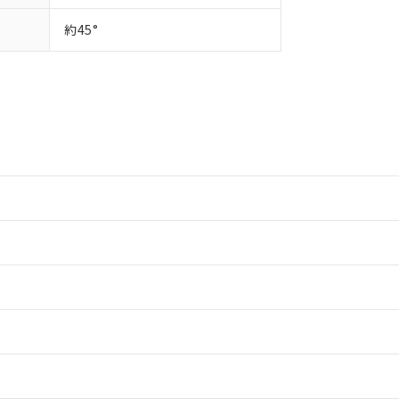
約45°
情報更新：2
情報更新：2
ードすることができます。
情報更新：
ログイン/会員登録