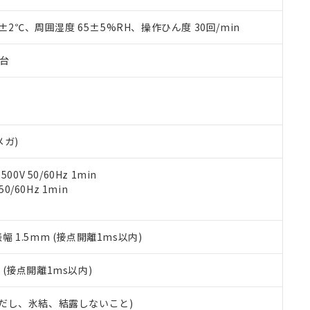
材料含有率が中国RoHSの基準値を超えていることを示します。
、当社制御機器事業取扱商品の当社在庫状況および標準価格(税抜)
ら貴社製品のうち、外国為替および外国貿易法に定める商品（以下｢
質）：
す。当社販売部門へお問い合わせください。
 水銀(Hg) 1000ppm以下、 カドミウム(Cd) 100ppm以下、
0±2℃、周囲湿度 65±5%RH、操作ひん度 30回/min
たは国外への提供する場合は、日本国政府の輸出許可(または役務取
000ppm以下、ポリ臭化ビフェニル類(PBB) 1000ppm以下、ポリ臭化ジフェニルエーテル類(P
事業取扱商品の中には、本サービスの対象外となる商品もあること
手続きをとります。
キシル) (DEHP)(別名：DOP) 1000ppm以下、フタル酸ブチルベンジル（BBP） 100
(GB/T26572)：
以下、フタル酸ジイソブチル (DIBP) 1000ppm以下
び標準価格照会結果は、記載している更新日時点での社内データに
物を破棄する場合は、完全に破砕するなど、違法に輸出されないよ
子台
(水銀) : 1000ppm、 Cd(カドミウム) : 100ppm、
業用監視および制御機器に対する適用除外項目は除く。
覧された時点での実際の在庫および標準価格とは異なる場合がある
1000ppm、 PBBs(ポリ臭化ビフェニル類) : 1000ppm、 PBDEs(ポリ臭化ジフェニルエーテル類
物質については閾値を超える意図的な使用がないことを確認しています。
上の在庫あり
 1000ppm、 DIBP(フタル酸ジイソブチル) : 1000ppm、 BBP(フタル酸ブチルベンジル) :
品を、核兵器、ミサイル、化学兵器、生物兵器またはその他武器並
チルヘキシル)) : 1000ppm
況および標準価格はお客様のお取引先、またはお客様担当のオムロ
用いたしません。
ご相談ください。
は満たないが在庫あり
製品を第三者に販売する場合は、上記1、2および3の内容を当該第
機器販売店や当社販売拠点は「
販売ネットワーク
」をご確認くだ
販売先および販売に係わる関係者が違法に輸出するおそれがある場
用期限
メガ)
び標準価格結果を当社の事前の承諾なく第三者に漏洩または開示し
え状況などにより、予定月が前後することがあります。
(最新の在庫状況については、お客様のお取引先、またはお客様担当
（10物質）のすべてが基準値以下であることを示します。
店・当社販売員にご確認ください)
0V 50/60Hz 1min
能（部品リスト作成サービス）をご利用いただくには、I-Webメン
使用状況下において有害物質が外部に漏えいし、環境に深刻な影響を
0/60Hz 1min
あります。
機種、また在庫状況の情報を公開していない機種
ェブサイト上で当社にご登録された部品リストについて、当社およ
書ダウンロード
す。当社販売部門へお問い合わせください。
品・サービスに関するお客様との取引・商談に必要な範囲で利用す
合意する
キャンセル
書をダウンロードすることができます。
振幅 1.5mm (接点開離1ms以内)
利用者とは、
"個人情報の共同利用に関して"
の「1.共同利用者の
します。
10物質）の非含有証明書
2
(接点開離1ms以内)
明書（当社基準）
日時点で非含有を証明するもので、過去に遡って非含有を証明するも
 (ただし、氷結、結露しないこと)
令のフタル酸エステル類４物質の対応では、対応完了までの期間は出