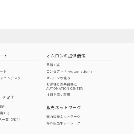
担当オムロン営
お問い合わせ
ート
オムロンの提供価値
目指す姿
ポート
コンセプト「i-Automation!」
ジャパンデスク
オムロンの強み
お客様との共創拠点
AUTOMATION CENTER
DIBP
BBP
DEHP
環境保護
技術を磨く現場
・セミナ
使用期限
案内
販売ネットワーク
講する
O
O
O
e
国内販売ネットワーク
ス一覧（PDF）
海外販売ネットワーク