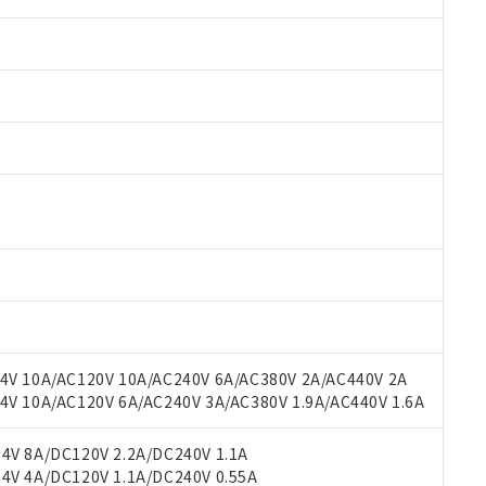
 RoHS指令（10物質）の非含有に対応した製品が提供可能な商品です
oHS指令（10物質）の非含有に対応した製品に切り替える予定のある
 RoHS指令（10物質）の非含有に非対応の商品で、対応品を出す予
V 10A/AC120V 10A/AC240V 6A/AC380V 2A/AC440V 2A
 RoHS指令（10物質）の非含有の対応状況を調査中または確認中の
 10A/AC120V 6A/AC240V 3A/AC380V 1.9A/AC440V 1.6A
ンス料など無形物で、有害物質有無と関係のない商品です。
○×表
より、非含有部品としていたものが、含有品と判明した場合などやむ
V 8A/DC120V 2.2A/DC240V 1.1A
みいただき、同意のうえご利用ください。
V 4A/DC120V 1.1A/DC240V 0.55A
材料含有率が中国RoHSの基準値以下であることを示します。