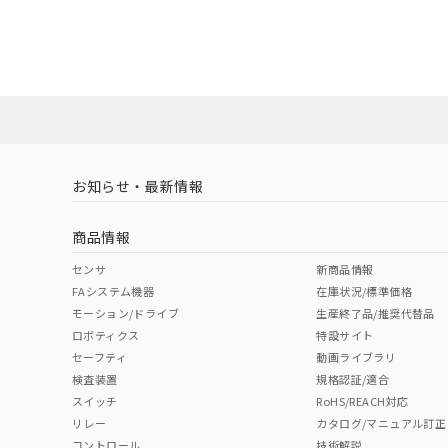
EU RoHS
注意事項・凡例
A22NS-3BB-NRA-P021-NNについての規格認証/適
業員または販売店にお問い合わせください。
ダウンロードデータをご利用いただく前に、以下を必ずお読
対応状況
対応予定月
※1
※2
ソフトウェアの使用条件
対応済み
お知らせ・最新情報
中国 RoHS
注意事項・凡例
商品情報
中国 RoHS表
※1 ※2
センサ
新商品情報
FAシステム機器
在庫状況/標準価格
Pb
Hg
Cd
Cr(V
モーション/ドライブ
生産終了品/推奨代替品
ロボティクス
特設サイト
セーフティ
動画ライブラリ
検査装置
規格認証/適合
O
O
O
O
スイッチ
RoHS/REACH対応
リレー
カタログ/マニュアル訂正
コントロール
技術解説