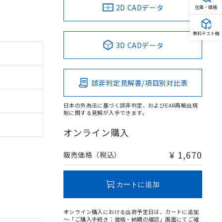
2D CADデータ
在庫・価格
無料テスト機
3D CADデータ
該非判定見解書/項目別対比表
日本の外為法に基づく該非判定、およびEAR再輸出規
制に関する見解が入手できます。
オンライン購入
¥ 1,670
販売価格（税込）
カートに追加
オンライン購入における出荷予定日は、カートに追加
～「ご購入手続き：価格・納期の確認」画面にてご確