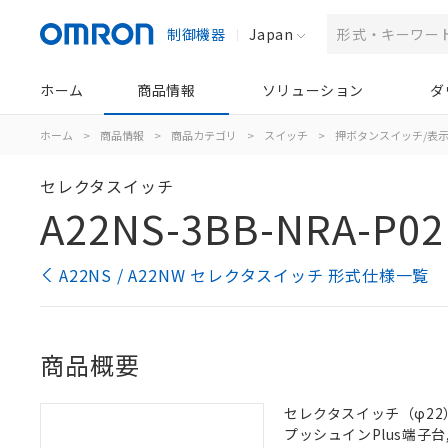
制御機器
Japan
ホーム
商品情報
ソリューション
ダ
ホーム
>
商品情報
>
商品カテゴリ
>
スイッチ
>
押ボタンスイッチ/表
セレクタスイッチ
A22NS-3BB-NRA-P02
A22NS / A22NW セレクタスイッチ 形式仕様一覧
商品概要
セレクタスイッチ（φ22）,
プッシュインPlus端子台, 