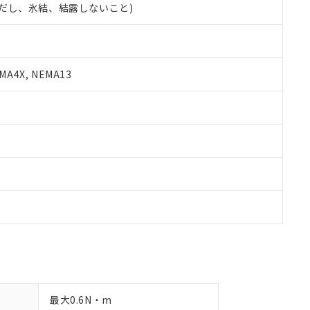
 (ただし、氷結、結露しないこと)
備考欄に対応日を記載しておりました。
品への在庫切替を完了していることから、特段のことがない限り、20
す。
A4X, NEMA13
最大0.6N・m