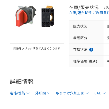
在庫/販売状況
20
在庫/販売状況 ご利用条
販売状況
機種区分
画像をクリックすると大きくなります
在庫状況
標準価格(税別)
詳細情報
定格/性能
外形図
取りつけ穴加工図
CAD