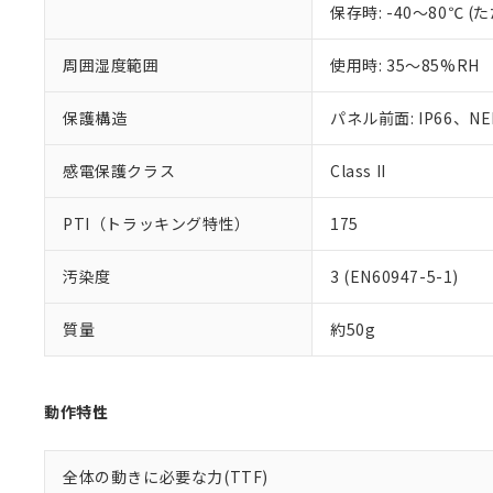
保存時: -40～80℃
混在することから
既に当社にて対応
り割愛しておりま
周囲湿度範囲
使用時: 35～85%RH
保護構造
パネル前面: IP66、NEM
感電保護クラス
Class II
PTI（トラッキング特性）
175
汚染度
3 (EN60947-5-1)
質量
約50g
動作特性
全体の動きに必要な力(TTF)