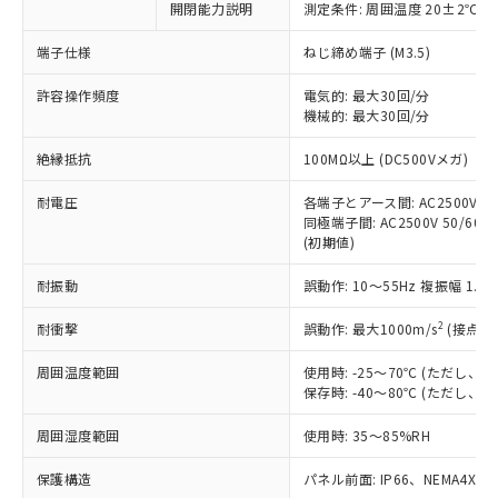
非含有に対応した製品が提供可能な商品で
開閉能力説明
測定条件: 周囲温度 20±2℃、
す。
端子仕様
ねじ締め端子 (M3.5)
対応予定：EU RoHS指令（10物質）の非含
ご利用条件
有に対応した製品に切り替える予定のある
許容操作頻度
電気的: 最大30回/分
商品です。
機械的: 最大30回/分
対応予定なし：EU RoHS指令（10物質）の
以下の条件をお読みいただき、同意のうえ
非含有に非対応の商品で、対応品を出す予
絶縁抵抗
100MΩ以上 (DC500Vメガ)
ご利用ください。
定はありません。
調査・確認中：EU RoHS指令（10物質）の
耐電圧
各端子とアース間: AC2500V 50/
本サービスは、当社制御機器事業取扱
※1 中国RoHS○×表
非含有の対応状況を調査中または確認中の
同極端子間: AC2500V 50/60Hz
商品の当社在庫状況および標準価格
商品です。
(初期値)
(税抜)を提供させていただくもので
「○」：最大均質材料含有率が中国RoHSの
非該当品：ライセンス料など無形物で、有
す。
基準値以下であることを示します。
耐振動
誤動作: 10～55Hz 複振幅 1.
害物質有無と関係のない商品です。
当社制御機器事業取扱商品の中には、
「×」：最大均質材料含有率が中国RoHSの
仕入先様の事情により、非含有部品として
本サービスの対象外となる商品もある
2
耐衝撃
誤動作: 最大1000m/s
(接点開
基準値を超えていることを示します。
いたものが、含有品と判明した場合などや
当社は、これら貴社製品のうち、外国
ことをご了承ください。
「－」：未確認です。当社販売部門へお問
むを得ず変更することがあります。
為替および外国貿易法に定める商品
在庫状況および標準価格照会結果は、
周囲温度範囲
使用時: -25～70℃ (ただし
い合わせください。
（以下｢規制貨物等」という）を輸出
記載している更新日時点での社内デー
保存時: -40～80℃ (ただし
*EU RoHS指令（10物質）：
または国外への提供する場合は、日本
記
タに基づき作成されるものであり、閲
説明
鉛(Pb) 1000ppm以下、 水銀(Hg) 1000ppm以下、 カド
*中国RoHS10物質の基準値 (GB/T26572)：
国政府の輸出許可(または役務取引許
周囲湿度範囲
使用時: 35～85%RH
号
覧された時点での実際の在庫および標
ミウム(Cd) 100ppm以下、
Pb(鉛) :1000ppm、 Hg(水銀) : 1000ppm、 Cd(カドミウ
可)を取得するなどの必要な手続きを
六価クロム(Cr(Ⅵ)) 1000ppm以下、ポリ臭化ビフェニル
ム) : 100ppm、
準価格とは異なる場合があることをご
類(PBB) 1000ppm以下、ポリ臭化ジフェニルエーテル類
Cr(Ⅵ)(六価クロム) : 1000ppm、 PBBs(ポリ臭化ビフェ
保護構造
とります。
パネル前面: IP66、NEMA4X, N
了承ください。
(PBDE) 1000ppm以下、フタル酸ビス(2-エチルヘキシ
○
一定数以上の在庫あり
ニル類) : 1000ppm、 PBDEs(ポリ臭化ジフェニルエーテ