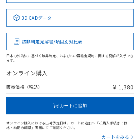
No
No
No
No
中国 RoHS表
※1 ※2
3D CADデータ
この製品の規格認証/適合状況ページへ
Pb
Hg
Cd
Cr(VI)
その他の認証はこちらのページからご検索ください
該非判定見解書/項目別対比表
O
O
O
O
日本の外為法に基づく該非判定、およびEAR再輸出規制に関する見解が入手でき
ます。
"対応済み"や非含有の記載がされた商品であっても、流通
在庫等で未対応品が混在する可能性があります。
オンライン購入
非含有品が必要な際は、弊社営業部門もしくは販売店へお
問い合わせください。
¥ 1,380
販売価格（税込）
この製品のRoHS/REACH対応状況ページへ
カートに追加
オンライン購入における出荷予定日は、カートに追加～「ご購入手続き：価
格・納期の確認」画面にてご確認ください。
カートをみる