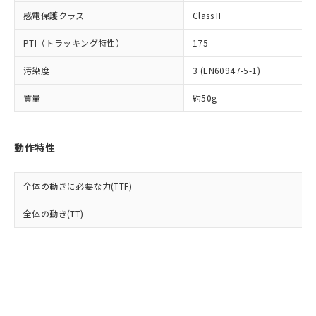
当社は規制貨物を破棄する場合は、完
ル) (DEHP)(別名：DOP) 1000ppm以下、フタル酸ブチ
正式な納期状況および標準価格はお客
ル類) : 1000ppm、
感電保護クラス
Class II
ルベンジル（BBP） 1000ppm以下、フタル酸ジブチル
全に破砕するなど、違法に輸出されな
DBP(フタル酸ジブチル) : 1000ppm、 DIBP(フタル酸ジ
様のお取引先、またはお客様担当のオ
（DBP） 1000ppm以下、フタル酸ジイソブチル
イソブチル) : 1000ppm、 BBP(フタル酸ブチルベンジ
△
一定数には満たないが在庫あり
いよう必要な手段を講じます。
ムロン制御機器販売店・当社販売員に
(DIBP) 1000ppm以下
ル) : 1000ppm、
PTI（トラッキング特性）
175
当社は貴社製品を、核兵器、ミサイ
但し、RoHS指令で産業用監視および制御機器に対する
DEHP(フタル酸ビス(2-エチルヘキシル)) : 1000ppm
ご相談ください。
適用除外項目は除く。
ル、化学兵器、生物兵器またはその他
－
在庫なし(最新の在庫状況につ
オムロン制御機器販売店や当社販売拠
フタル酸エステル類の４物質については閾値を超える意
汚染度
3 (EN60947-5-1)
武器並びにこれらの製造装置等に一切
いては、お客様のお取引先、ま
図的な使用がないことを確認しています。
点は「
販売ネットワーク
」をご確認
※2 環境保護使用期限
使用いたしません。
たはお客様担当のオムロン制御
ください。
質量
約50g
当社は、貴社製品を第三者に販売する
機器販売店・当社販売員にご確
在庫状況および標準価格結果を当社の
※2 対応予定月
「ｅ」：有害物質（10物質）のすべてが基
場合は、上記1、2および3の内容を当
認ください)
事前の承諾なく第三者に漏洩または開
準値以下であることを示します。
該第三者に通知します。また当社は、
示しないようお願いします。
動作特性
部品在庫の切り替え状況などにより、予定
「10」：通常の使用状況下において有害物
販売先および販売に係わる関係者が違
マイパーツ機能（部品リスト作成サー
空
受注生産機種、また在庫状況の
月が前後することがあります。
質が外部に漏えいし、環境に深刻な影響を
法に輸出するおそれがある場合は、取
ビス）をご利用いただくには、I-Web
白
情報を公開していない機種
及ぼさない年数を意味します。
り引きをいたしません。
メンバーズにご登録されている必要が
全体の動きに必要な力(TTF)
「－」：未確認です。当社販売部門へお問
あります。
い合わせください。
全体の動き(TT)
お客様が当ウェブサイト上で当社にご
※3 非含有証明書ダウンロード
登録された部品リストについて、当社
および当社の共同利用者が、当社の製
下記の非含有証明書をダウンロードするこ
品・サービスに関するお客様との取
とができます。
合意する
キャンセル
引・商談に必要な範囲で利用すること
をご了承ください。
EU RoHS指令（10物質）の非含有証明書
※当社の共同利用者とは、
"個人情報
51物質の非含有証明書（当社基準）