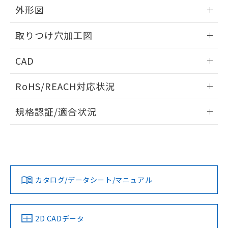
の共同利用に関して"
の「1.共同利
外形図
※本証明書は発行日時点で非含有を証明す
用者の範囲」に記載されている法人を
るもので、過去に遡って非含有を証明する
指します。
情報更新：2026/05/21
ものではありません。
取りつけ穴加工図
また、RoHS指令のフタル酸エステル類４
物質の対応では、対応完了までの期間は出
情報更新：2026/05/21
CAD
荷製品に未対応品が混在することから備考
欄に対応日を記載しておりました。
ログイン/会員登録いただくと、CADデータをダウンロー
既に当社にて対応品への在庫切替を完了
RoHS/REACH対応状況
ドすることができます。
していることから、特段のことがない限
情報更新：2026/7/29
り、2022年1月12日より割愛しておりま
規格認証/適合状況
す。
ログイン/会員登録
EU RoHS
注意事項・凡例
UL認証
CSA認証
CEマーキング
Yes
Yes
Yes
対応状況
対応予定月
※1
※2
ダウンロードデータをご利用いただく前に、以下を必ずお読
みください。
カタログ/データシート/マニュアル
対応済み
ソフトウェアの使用条件
LR型式承認
DNV型式承認
BV型式承認
KR型式承
（イギリス
（ノルウェー
（フランス
（韓国
船舶規格）
船舶規格）
船舶規格）
船舶規格
中国 RoHS
注意事項・凡例
2D CADデータ