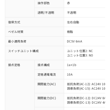
操作部色
赤
透明/不透明
不透明
復帰方式
左右自動
ベゼル材質
樹脂
最小適用負荷
DC5V 6mA
スイッチユニット構成
ユニット位置2: NC
ユニット位置3: NO
接点定格
接点構成
1a+1b
定格通電電流
10A
開閉能力(AC)
抵抗負荷(AC-12): AC24V 10A/A
誘導負荷(AC-15): AC24V 10A/AC
※1 対応状況
開閉能力(DC)
抵抗負荷(DC-12): DC24V 8A/DC
誘導負荷(DC-13): DC24V 4A/DC
対応済み：EU RoHS指令（10物質）の