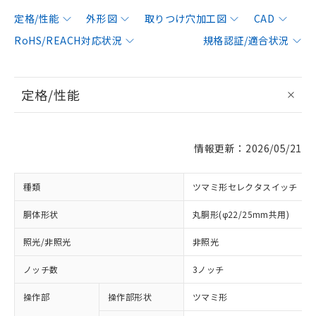
定格/性能
外形図
取りつけ穴加工図
CAD
RoHS/REACH対応状況
規格認証/適合状況
定格/性能
情報更新：2026/05/21
種類
ツマミ形セレクタスイッチ
胴体形状
丸胴形(φ22/25mm共用)
照光/非照光
非照光
ノッチ数
3ノッチ
操作部
操作部形状
ツマミ形