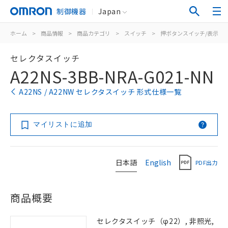
制御機器
Japan
ホーム
>
商品情報
>
商品カテゴリ
>
スイッチ
>
押ボタンスイッチ/表示灯
セレクタスイッチ
A22NS-3BB-NRA-G021-NN
A22NS / A22NW セレクタスイッチ 形式仕様一覧
マイリストに追加
日本語
English
PDF出力
商品概要
セレクタスイッチ（φ22）, 非照光,