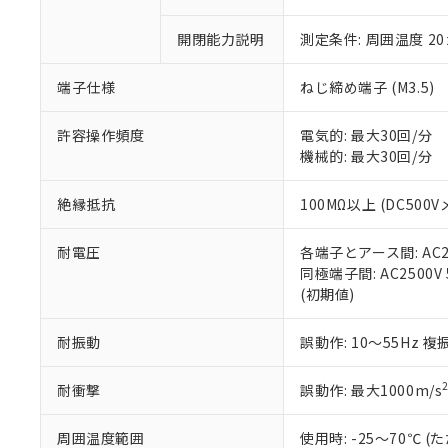
○
一定数以
DBP(フタル酸ジブチル) :
い。
当社は貴社製
DEHP(フタル酸ビス(2-エ
正式な納期状
置等に一切使
開閉能力説明
測定条件: 周囲温度 2
当社販売員に
※2 対応予定月
△
一定数に
当社は、貴社
オムロン制御
また当社は、
※2 環境保護使
端子仕様
ねじ締め端子 (M3.5)
在庫状況およ
部品在庫の切り替
たしません。
－
在庫なし
す。
「ｅ」：有害物質
機器販売
許容操作頻度
電気的: 最大30回/分
マイパーツ機
「10」：通常の
機械的: 最大30回/分
ている必要が
味します。
空
受注生産
お客様が当ウ
※3 非含有証明
「－」：未確認で
白
が、当社の製
絶縁抵抗
100MΩ以上 (DC500V
さい。
下記の非含有証明
※当社の共同
耐電圧
各端子とアース間: AC250
いる法人を指
EU RoHS指令（
同極端子間: AC2500V 5
51物質の非含有証
(初期値)
※本証明書は発行
また、RoHS指
耐振動
誤動作: 10～55Hz 複
混在することから
既に当社にて対応
耐衝撃
誤動作: 最大1000m/s
り割愛しておりま
周囲温度範囲
使用時: -25～70℃