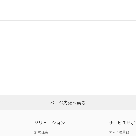
情報更新：2
情報更新：2
ードすることができます。
情報更新：
ログイン/会員登録
CCC認証
電波法
みください。
Yes
N/A
非含有証明書
※3
ページ先頭へ戻る
ダウンロードはこちら
型式承認
NK型式承認
ABS型式承認
韓国
（日本
（アメリカ
ソリューション
サービスサポ
舶規格）
船舶規格）
船舶規格）
解決提案
テスト機貸出