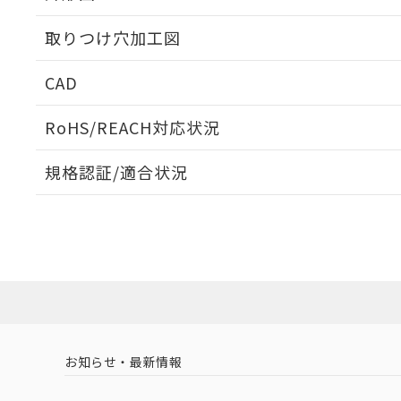
取りつけ穴加工図
CAD
ログイン/会員登録いただくと、CADデータをダウンロ
RoHS/REACH対応状況
規格認証/適合状況
EU RoHS
注意事項・凡例
UL認証
CSA認証
CEマーキング
ダウンロードデータをご利用いただく前に、以下を必ずお読
Yes
Yes
Yes
対応状況
対応予定月
※1
※2
ソフトウェアの使用条件
対応済み
LR型式承認
DNV型式承認
BV型式承認
KR
（イギリス
（ノルウェー
（フランス
（
お知らせ・最新情報
中国 RoHS
注意事項・凡例
船舶規格）
船舶規格）
船舶規格）
船