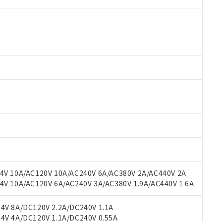
 RoHS指令（10物質）の非含有に対応した製品が提供可能な商品です
oHS指令（10物質）の非含有に対応した製品に切り替える予定のある
 RoHS指令（10物質）の非含有に非対応の商品で、対応品を出す予
 RoHS指令（10物質）の非含有の対応状況を調査中または確認中の
ンス料など無形物で、有害物質有無と関係のない商品です。
○×表
より、非含有部品としていたものが、含有品と判明した場合などやむ
みいただき、同意のうえご利用ください。
材料含有率が中国RoHSの基準値以下であることを示します。
材料含有率が中国RoHSの基準値を超えていることを示します。
V 10A/AC120V 10A/AC240V 6A/AC380V 2A/AC440V 2A
、当社制御機器事業取扱商品の当社在庫状況および標準価格(税抜)
ら貴社製品のうち、外国為替および外国貿易法に定める商品（以下｢
質）：
す。当社販売部門へお問い合わせください。
 10A/AC120V 6A/AC240V 3A/AC380V 1.9A/AC440V 1.6A
 水銀(Hg) 1000ppm以下、 カドミウム(Cd) 100ppm以下、
たは国外への提供する場合は、日本国政府の輸出許可(または役務取
000ppm以下、ポリ臭化ビフェニル類(PBB) 1000ppm以下、ポリ臭化ジフェニルエーテル類(P
事業取扱商品の中には、本サービスの対象外となる商品もあること
手続きをとります。
キシル) (DEHP)(別名：DOP) 1000ppm以下、フタル酸ブチルベンジル（BBP） 100
(GB/T26572)：
以下、フタル酸ジイソブチル (DIBP) 1000ppm以下
び標準価格照会結果は、記載している更新日時点での社内データに
V 8A/DC120V 2.2A/DC240V 1.1A
物を破棄する場合は、完全に破砕するなど、違法に輸出されないよ
(水銀) : 1000ppm、 Cd(カドミウム) : 100ppm、
業用監視および制御機器に対する適用除外項目は除く。
覧された時点での実際の在庫および標準価格とは異なる場合がある
V 4A/DC120V 1.1A/DC240V 0.55A
1000ppm、 PBBs(ポリ臭化ビフェニル類) : 1000ppm、 PBDEs(ポリ臭化ジフェニルエーテル類
物質については閾値を超える意図的な使用がないことを確認しています。