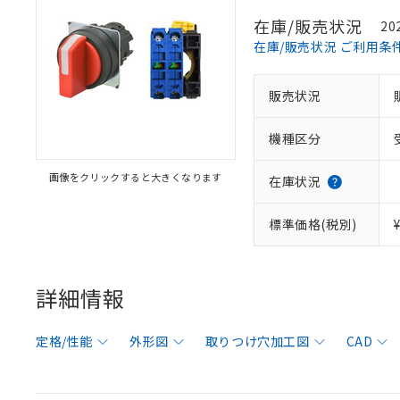
在庫/販売状況
20
在庫/販売状況 ご利用条
販売状況
機種区分
画像をクリックすると大きくなります
在庫状況
標準価格(税別)
詳細情報
定格/性能
外形図
取りつけ穴加工図
CAD