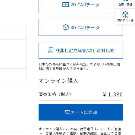
2D CADデータ
在庫・価格
無料テスト機
3D CADデータ
該非判定見解書/項目別対比表
日本の外為法に基づく該非判定、およびEAR再輸出規
制に関する見解が入手できます。
オンライン購入
¥ 1,380
販売価格（税込）
カートに追加
オンライン購入における出荷予定日は、カートに追加
～「ご購入手続き：価格・納期の確認」画面にてご確