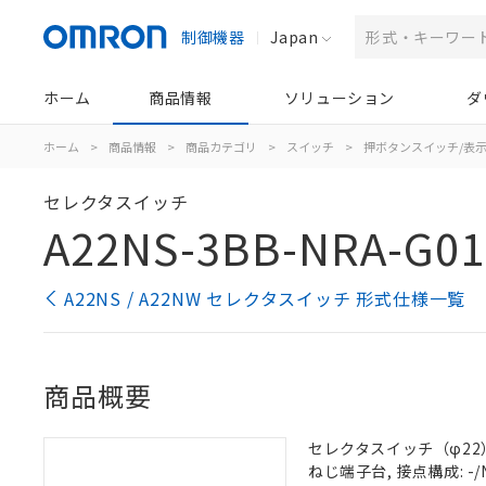
制御機器
Japan
ホーム
商品情報
ソリューション
ダ
ホーム
>
商品情報
>
商品カテゴリ
>
スイッチ
>
押ボタンスイッチ/表
セレクタスイッチ
A22NS-3BB-NRA-G0
A22NS / A22NW セレクタスイッチ 形式仕様一覧
商品概要
セレクタスイッチ（φ22）,
ねじ端子台, 接点構成: -/