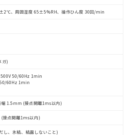
上の在庫あり
 1000ppm、 DIBP(フタル酸ジイソブチル) : 1000ppm、 BBP(フタル酸ブチルベンジル) :
品を、核兵器、ミサイル、化学兵器、生物兵器またはその他武器並
チルヘキシル)) : 1000ppm
況および標準価格はお客様のお取引先、またはお客様担当のオムロ
用いたしません。
0±2℃、周囲湿度 65±5%RH、操作ひん度 30回/min
ご相談ください。
は満たないが在庫あり
製品を第三者に販売する場合は、上記1、2および3の内容を当該第
機器販売店や当社販売拠点は「
販売ネットワーク
」をご確認くだ
販売先および販売に係わる関係者が違法に輸出するおそれがある場
用期限
び標準価格結果を当社の事前の承諾なく第三者に漏洩または開示し
え状況などにより、予定月が前後することがあります。
(最新の在庫状況については、お客様のお取引先、またはお客様担当
（10物質）のすべてが基準値以下であることを示します。
店・当社販売員にご確認ください)
能（部品リスト作成サービス）をご利用いただくには、I-Webメン
使用状況下において有害物質が外部に漏えいし、環境に深刻な影響を
あります。
機種、また在庫状況の情報を公開していない機種
ェブサイト上で当社にご登録された部品リストについて、当社およ
書ダウンロード
す。当社販売部門へお問い合わせください。
品・サービスに関するお客様との取引・商談に必要な範囲で利用す
メガ)
合意する
キャンセル
書をダウンロードすることができます。
利用者とは、
"個人情報の共同利用に関して"
の「1.共同利用者の
0V 50/60Hz 1min
します。
10物質）の非含有証明書
0/60Hz 1min
明書（当社基準）
日時点で非含有を証明するもので、過去に遡って非含有を証明するも
令のフタル酸エステル類４物質の対応では、対応完了までの期間は出
振幅 1.5mm (接点開離1ms以内)
備考欄に対応日を記載しておりました。
品への在庫切替を完了していることから、特段のことがない限り、20
2
(接点開離1ms以内)
す。
 (ただし、氷結、結露しないこと)