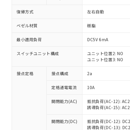
復帰方式
左右自動
ベゼル材質
樹脂
最小適用負荷
DC5V 6mA
※1 対応状況
スイッチユニット構成
ユニット位置2: NO
対応済み：EU
ユニット位置3: NO
対応予定：EU R
対応予定なし：EU
調査・確認中：EU
接点定格
接点構成
2a
ご利用条件
非該当品：ライセ
※1 中国RoHS
仕入先様の事情に
定格通電電流
10A
があります。
以下の条件をお読
「○」：最大均質
「×」：最大均質
開閉能力(AC)
抵抗負荷(AC-12): AC24
本サービスは
当社は、これ
*EU RoHS指令（10物
「－」：未確認で
誘導負荷(AC-15): AC24V
鉛(Pb) 1000ppm以下、
くものです。
う）を輸出ま
記
説明
六価クロム(Cr(Ⅵ)) 1
当社制御機器
などの必要な
フタル酸ビス(2-エチルヘ
号
*中国RoHS10物質の基準値 
ル（DBP） 1000ppm
在庫状況およ
開閉能力(DC)
抵抗負荷(DC-12): DC24
当社は規制貨
Pb(鉛) :1000ppm、 Hg
但し、RoHS指令で産
のであり、閲
誘導負荷(DC-13): DC24
ます。
Cr(Ⅵ)(六価クロム) : 
フタル酸エステル類の４