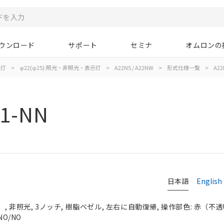
ウンロード
サポート
セミナ
オムロンの
示灯
>
φ22(φ25):照光・非照光・表示灯
>
A22NS / A22NW
>
形式仕様一覧
>
A22
11-NN
日本語
English
 非照光, 3ノッチ, 樹脂ベゼル, 左右に自動復帰, 操作部色: 赤（不透明）
NO/NO